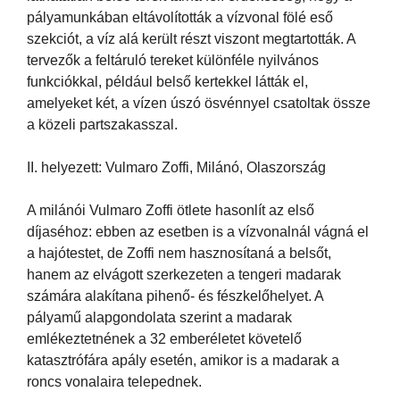
pályamunkában eltávolították a vízvonal fölé eső
szekciót, a víz alá került részt viszont megtartották. A
tervezők a feltáruló tereket különféle nyilvános
funkciókkal, például belső kertekkel látták el,
amelyeket két, a vízen úszó ösvénnyel csatoltak össze
a közeli partszakasszal.
II. helyezett: Vulmaro Zoffi, Milánó, Olaszország
A milánói Vulmaro Zoffi ötlete hasonlít az első
díjaséhoz: ebben az esetben is a vízvonalnál vágná el
a hajótestet, de Zoffi nem hasznosítaná a belsőt,
hanem az elvágott szerkezeten a tengeri madarak
számára alakítana pihenő- és fészkelőhelyet. A
pályamű alapgondolata szerint a madarak
emlékeztetnének a 32 emberéletet követelő
katasztrófára apály esetén, amikor is a madarak a
roncs vonalaira telepednek.