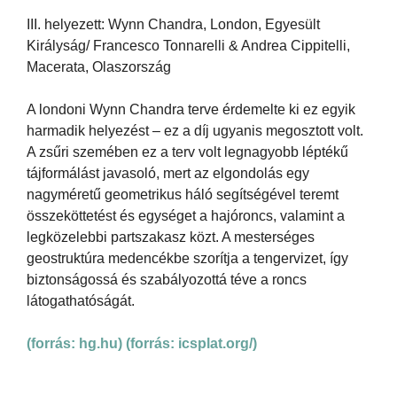
III. helyezett: Wynn Chandra, London, Egyesült
Királyság/ Francesco Tonnarelli & Andrea Cippitelli,
Macerata, Olaszország
A londoni Wynn Chandra terve érdemelte ki ez egyik
harmadik helyezést – ez a díj ugyanis megosztott volt.
A zsűri szemében ez a terv volt legnagyobb léptékű
tájformálást javasoló, mert az elgondolás egy
nagyméretű geometrikus háló segítségével teremt
összeköttetést és egységet a hajóroncs, valamint a
legközelebbi partszakasz közt. A mesterséges
geostruktúra medencékbe szorítja a tengervizet, így
biztonságossá és szabályozottá téve a roncs
látogathatóságát.
(forrás: hg.hu)
(forrás: icsplat.org/)