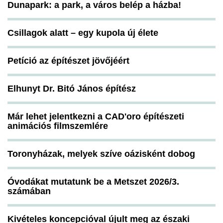
Dunapark: a park, a város belép a házba!
Csillagok alatt – egy kupola új élete
Petíció az építészet jövőjéért
Elhunyt Dr. Bitó János építész
Már lehet jelentkezni a CAD'oro építészeti
animációs filmszemlére
Toronyházak, melyek szíve oázisként dobog
Óvodákat mutatunk be a Metszet 2026/3.
számában
Kivételes koncepcióval újult meg az északi