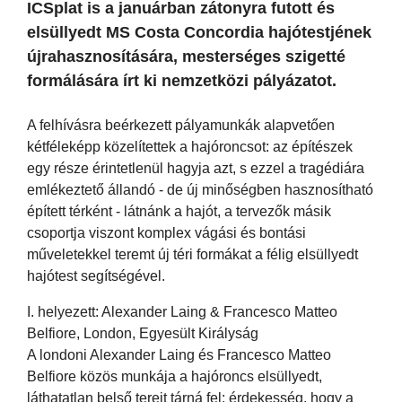
ICSplat is a januárban zátonyra futott és
elsüllyedt MS Costa Concordia hajótestjének
újrahasznosítására, mesterséges szigetté
formálására írt ki nemzetközi pályázatot.
A felhívásra beérkezett pályamunkák alapvetően
kétféleképp közelítettek a hajóroncsot: az építészek
egy része érintetlenül hagyja azt, s ezzel a tragédiára
emlékeztető állandó - de új minőségben hasznosítható
épített térként - látnánk a hajót, a tervezők másik
csoportja viszont komplex vágási és bontási
műveletekkel teremt új téri formákat a félig elsüllyedt
hajótest segítségével.
I. helyezett: Alexander Laing & Francesco Matteo
Belfiore, London, Egyesült Királyság
A londoni Alexander Laing és Francesco Matteo
Belfiore közös munkája a hajóroncs elsüllyedt,
láthatatlan belső tereit tárná fel: érdekesség, hogy a