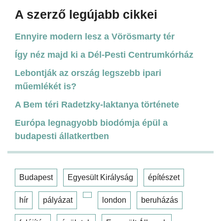
A szerző legújabb cikkei
Ennyire modern lesz a Vörösmarty tér
Így néz majd ki a Dél-Pesti Centrumkórház
Lebontják az ország legszebb ipari
műemlékét is?
A Bem téri Radetzky-laktanya története
Európa legnagyobb biodómja épül a
budapesti állatkertben
Budapest
Egyesült Királyság
építészet
hír
pályázat
london
beruházás