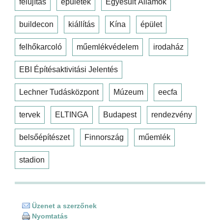
felújítás
épületek
Egyesült Államok
buildecon
kiállítás
Kína
épület
felhőkarcoló
műemlékvédelem
irodaház
EBI Építésaktivitási Jelentés
Lechner Tudásközpont
Múzeum
eecfa
tervek
ELTINGA
Budapest
rendezvény
belsőépítészet
Finnország
műemlék
stadion
Üzenet a szerzőnek
Nyomtatás