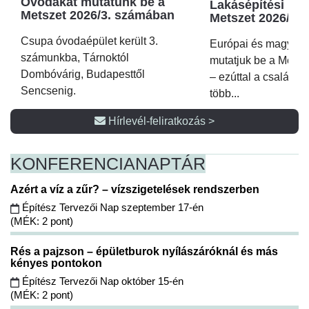
Óvodákat mutatunk be a
Lakásépítési kör
Metszet 2026/3. számában
Metszet 2026/2.
Csupa óvodaépület került 3.
Európai és magyar p
számunkba, Tárnoktól
mutatjuk be a Metsz
Dombóvárig, Budapesttől
– ezúttal a családi 
Sencsenig.
több...
Hírlevél-feliratkozás >
KONFERENCIA
NAPTÁR
Azért a víz a zűr? – vízszigetelések rendszerben
Építész Tervezői Nap szeptember 17-én
(MÉK: 2 pont)
Rés a pajzson – épületburok nyílászáróknál és más
kényes pontokon
Építész Tervezői Nap október 15-én
(MÉK: 2 pont)