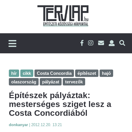
hír
cikk
Costa Concordia
építészet
hajó
olaszország
pályázat
tervezők
Építészek pályáztak:
mesterséges sziget lesz a
Costa Concordiából
donkanyar
|
2012.12.20. 13:21