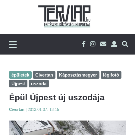
épületek
Civertan
Káposztásmegyer
légifotó
Újpest
uszoda
Épül Újpest új uszodája
Civertan
|
2013.01.07. 13:15