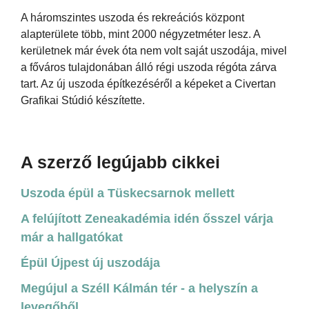
A háromszintes uszoda és rekreációs központ
alapterülete több, mint 2000 négyzetméter lesz. A
kerületnek már évek óta nem volt saját uszodája, mivel
a főváros tulajdonában álló régi uszoda régóta zárva
tart. Az új uszoda építkezéséről a képeket a Civertan
Grafikai Stúdió készítette.
A szerző legújabb cikkei
Uszoda épül a Tüskecsarnok mellett
A felújított Zeneakadémia idén ősszel várja
már a hallgatókat
Épül Újpest új uszodája
Megújul a Széll Kálmán tér - a helyszín a
levegőből