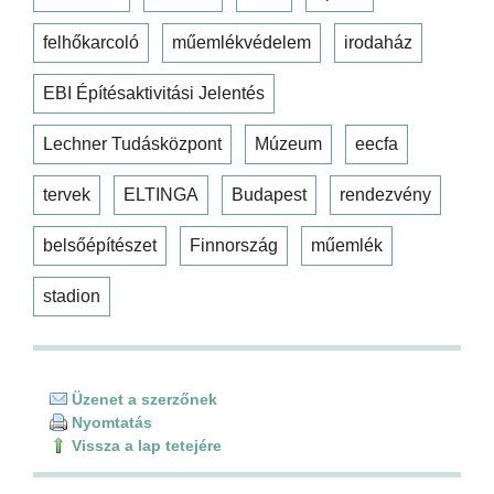
felhőkarcoló
műemlékvédelem
irodaház
EBI Építésaktivitási Jelentés
Lechner Tudásközpont
Múzeum
eecfa
tervek
ELTINGA
Budapest
rendezvény
belsőépítészet
Finnország
műemlék
stadion
Üzenet a szerzőnek
Nyomtatás
Vissza a lap tetejére