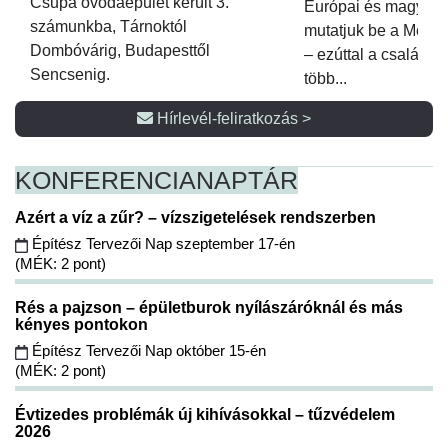
Csupa óvodaépület került 3.
Európai és magyar p
számunkba, Tárnoktól
mutatjuk be a Metsz
Dombóvárig, Budapesttől
– ezúttal a családi 
Sencsenig.
több...
Hírlevél-feliratkozás >
KONFERENCIA
NAPTÁR
Azért a víz a zűr? – vízszigetelések rendszerben
Építész Tervezői Nap szeptember 17-én
(MÉK: 2 pont)
Rés a pajzson – épületburok nyílászáróknál és más
kényes pontokon
Építész Tervezői Nap október 15-én
(MÉK: 2 pont)
Évtizedes problémák új kihívásokkal – tűzvédelem
2026