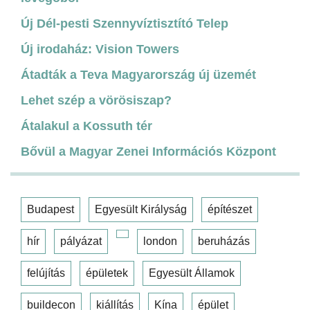
Új Dél-pesti Szennyvíztisztító Telep
Új irodaház: Vision Towers
Átadták a Teva Magyarország új üzemét
Lehet szép a vörösiszap?
Átalakul a Kossuth tér
Bővül a Magyar Zenei Információs Központ
Budapest
Egyesült Királyság
építészet
hír
pályázat
london
beruházás
felújítás
épületek
Egyesült Államok
buildecon
kiállítás
Kína
épület