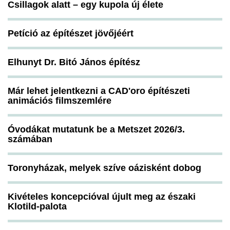
Csillagok alatt – egy kupola új élete
Petíció az építészet jövőjéért
Elhunyt Dr. Bitó János építész
Már lehet jelentkezni a CAD'oro építészeti
animációs filmszemlére
Óvodákat mutatunk be a Metszet 2026/3.
számában
Toronyházak, melyek szíve oázisként dobog
Kivételes koncepcióval újult meg az északi
Klotild-palota