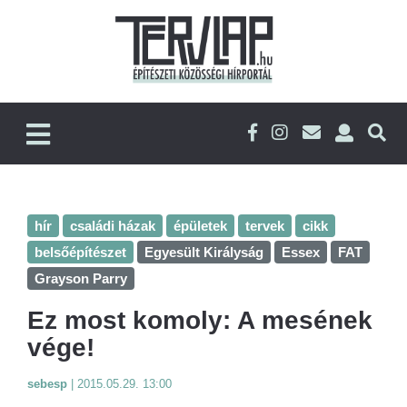
hír
családi házak
épületek
tervek
cikk
belsőépítészet
Egyesült Királyság
Essex
FAT
Grayson Parry
Ez most komoly: A mesének
vége!
sebesp
|
2015.05.29. 13:00