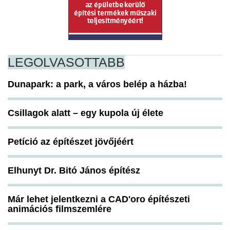
LEGOLVASOTTABB
Dunapark: a park, a város belép a házba!
Csillagok alatt – egy kupola új élete
Petíció az építészet jövőjéért
Elhunyt Dr. Bitó János építész
Már lehet jelentkezni a CAD'oro építészeti
animációs filmszemlére