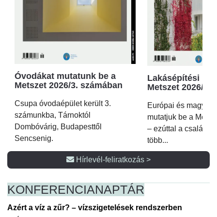
Óvodákat mutatunk be a
Lakásépítési kör
Metszet 2026/3. számában
Metszet 2026/2.
Csupa óvodaépület került 3.
Európai és magyar p
számunkba, Tárnoktól
mutatjuk be a Metsz
Dombóvárig, Budapesttől
– ezúttal a családi 
Sencsenig.
több...
Hírlevél-feliratkozás >
KONFERENCIA
NAPTÁR
Azért a víz a zűr? – vízszigetelések rendszerben