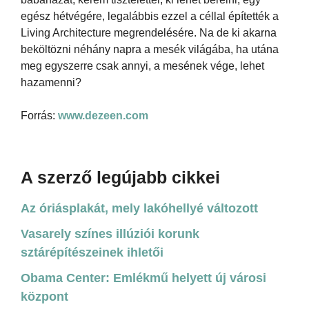
egész hétvégére, legalábbis ezzel a céllal építették a
Living Architecture megrendelésére. Na de ki akarna
beköltözni néhány napra a mesék világába, ha utána
meg egyszerre csak annyi, a mesének vége, lehet
hazamenni?
Forrás:
www.dezeen.com
A szerző legújabb cikkei
Az óriásplakát, mely lakóhellyé változott
Vasarely színes illúziói korunk
sztárépítészeinek ihletői
Obama Center: Emlékmű helyett új városi
központ