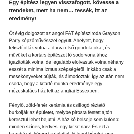
Egy építész legyen visszafogott, kövesse a
trendeket, mert ha nem… tessék, itt az
eredmény!
Öt évig dolgozott az angol FAT építésziroda Grayson
Parry képzőművésszel együtt. Ahelyett, hogy
letisztították volna a durva első gondolatokat, és
művüket a kortárs építészet fő sodorvonalához
igazították volna, de legalább elolvastak volna néhány
esszét a minimalizmus szépségéről, inkább csak a
mesekönyveket bújták, és álmodoztak. Így azután nem
csoda, hogy a kitartó munka eredménye egy
mézeskalács ház lett az angliai Essexben.
Fénylő, zöld-fehér kerámia és csillogó réztető
burkolják az épületet, melybe pirosra festett ajtón
keresztül lehet bejutni. A házikó belseje sem különb:
minden színes, kedves, egy kicsit naiv. És ezt a
babaházat, kérem tisztelettel, ki lehet bérelni, egy