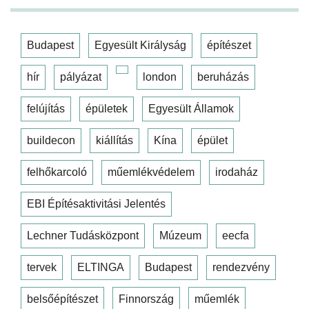
Budapest
Egyesült Királyság
építészet
hír
pályázat
london
beruházás
felújítás
épületek
Egyesült Államok
buildecon
kiállítás
Kína
épület
felhőkarcoló
műemlékvédelem
irodaház
EBI Építésaktivitási Jelentés
Lechner Tudásközpont
Múzeum
eecfa
tervek
ELTINGA
Budapest
rendezvény
belsőépítészet
Finnország
műemlék