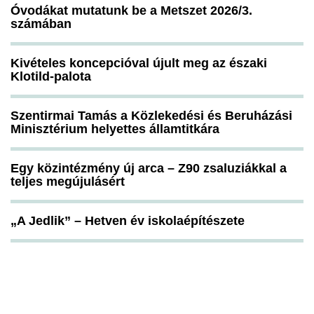
Óvodákat mutatunk be a Metszet 2026/3.
számában
Kivételes koncepcióval újult meg az északi
Klotild-palota
Szentirmai Tamás a Közlekedési és Beruházási
Minisztérium helyettes államtitkára
Egy közintézmény új arca – Z90 zsaluziákkal a
teljes megújulásért
„A Jedlik” – Hetven év iskolaépítészete