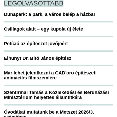
LEGOLVASOTTABB
Dunapark: a park, a város belép a házba!
Csillagok alatt – egy kupola új élete
Petíció az építészet jövőjéért
Elhunyt Dr. Bitó János építész
Már lehet jelentkezni a CAD'oro építészeti
animációs filmszemlére
Szentirmai Tamás a Közlekedési és Beruházási
Minisztérium helyettes államtitkára
Óvodákat mutatunk be a Metszet 2026/3.