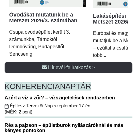
Óvodákat mutatunk be a
Lakásépítési kör
Metszet 2026/3. számában
Metszet 2026/2.
Csupa óvodaépület került 3.
Európai és magyar p
számunkba, Tárnoktól
mutatjuk be a Metsz
Dombóvárig, Budapesttől
– ezúttal a családi 
Sencsenig.
több...
Hírlevél-feliratkozás >
KONFERENCIA
NAPTÁR
Azért a víz a zűr? – vízszigetelések rendszerben
Építész Tervezői Nap szeptember 17-én
(MÉK: 2 pont)
Rés a pajzson – épületburok nyílászáróknál és más
kényes pontokon