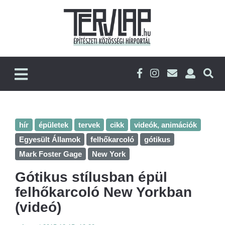
hír
épületek
tervek
cikk
videók, animációk
Egyesült Államok
felhőkarcoló
gótikus
Mark Foster Gage
New York
Gótikus stílusban épül
felhőkarcoló New Yorkban
(videó)