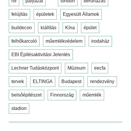
hír
pályázat
london
beruházás
felújítás
épületek
Egyesült Államok
buildecon
kiállítás
Kína
épület
felhőkarcoló
műemlékvédelem
irodaház
EBI Építésaktivitási Jelentés
Lechner Tudásközpont
Múzeum
eecfa
tervek
ELTINGA
Budapest
rendezvény
belsőépítészet
Finnország
műemlék
stadion