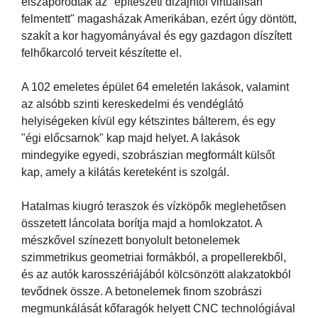
elszaporodtak az "építészeti dizájntól virtuálisan
felmentett" magasházak Amerikában, ezért úgy döntött,
szakít a kor hagyományával és egy gazdagon díszített
felhőkarcoló terveit készítette el.
A 102 emeletes épület 64 emeletén lakások, valamint
az alsóbb szinti kereskedelmi és vendéglátó
helyiségeken kívül egy kétszintes bálterem, és egy
"égi előcsarnok" kap majd helyet. A lakások
mindegyike egyedi, szobrászian megformált külsőt
kap, amely a kilátás kereteként is szolgál.
Hatalmas kiugró teraszok és vízköpők meglehetősen
összetett láncolata borítja majd a homlokzatot. A
mészkővel színezett bonyolult betonelemek
szimmetrikus geometriai formákból, a propellerekből,
és az autók karosszériájából kölcsönzött alakzatokból
tevődnek össze. A betonelemek finom szobrászi
megmunkálását kőfaragók helyett CNC technológiával