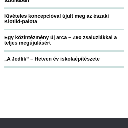
számában
Kivételes koncepcióval újult meg az északi
Klotild-palota
Egy közintézmény új arca – Z90 zsaluziákkal a
teljes megújulásért
„A Jedlik” – Hetven év iskolaépítészete