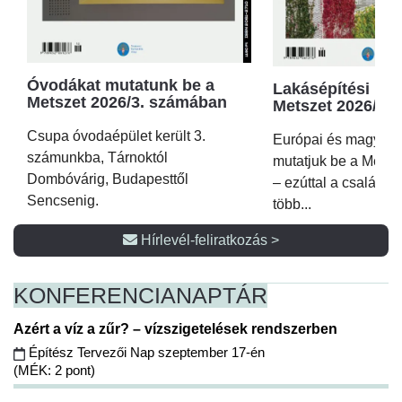
Óvodákat mutatunk be a
Lakásépítési kör
Metszet 2026/3. számában
Metszet 2026/2.
Csupa óvodaépület került 3.
Európai és magyar p
számunkba, Tárnoktól
mutatjuk be a Metsz
Dombóvárig, Budapesttől
– ezúttal a családi 
Sencsenig.
több...
Hírlevél-feliratkozás >
KONFERENCIA
NAPTÁR
Azért a víz a zűr? – vízszigetelések rendszerben
Építész Tervezői Nap szeptember 17-én
(MÉK: 2 pont)