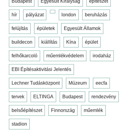
Budapest
Egyesült Királyság
építészet
hír
pályázat
london
beruházás
felújítás
épületek
Egyesült Államok
buildecon
kiállítás
Kína
épület
felhőkarcoló
műemlékvédelem
irodaház
EBI Építésaktivitási Jelentés
Lechner Tudásközpont
Múzeum
eecfa
tervek
ELTINGA
Budapest
rendezvény
belsőépítészet
Finnország
műemlék
stadion