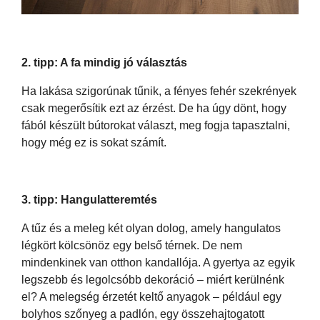
2. tipp: A fa mindig jó választás
Ha lakása szigorúnak tűnik, a fényes fehér szekrények
csak megerősítik ezt az érzést. De ha úgy dönt, hogy
fából készült bútorokat választ, meg fogja tapasztalni,
hogy még ez is sokat számít.
3. tipp: Hangulatteremtés
A tűz és a meleg két olyan dolog, amely hangulatos
légkört kölcsönöz egy belső térnek. De nem
mindenkinek van otthon kandallója. A gyertya az egyik
legszebb és legolcsóbb dekoráció – miért kerülnénk
el? A melegség érzetét keltő anyagok – például egy
bolyhos szőnyeg a padlón, egy összehajtogatott