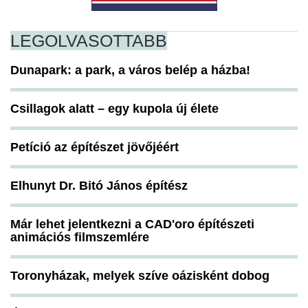
LEGOLVASOTTABB
Dunapark: a park, a város belép a házba!
Csillagok alatt – egy kupola új élete
Petíció az építészet jövőjéért
Elhunyt Dr. Bitó János építész
Már lehet jelentkezni a CAD'oro építészeti
animációs filmszemlére
Toronyházak, melyek szíve oázisként dobog