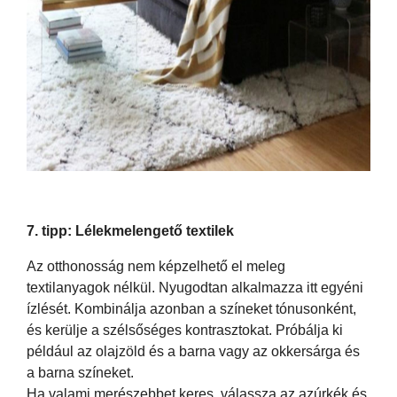
7. tipp: Lélekmelengető textilek
Az otthonosság nem képzelhető el meleg
textilanyagok nélkül. Nyugodtan alkalmazza itt egyéni
ízlését. Kombinálja azonban a színeket tónusonként,
és kerülje a szélsőséges kontrasztokat. Próbálja ki
például az olajzöld és a barna vagy az okkersárga és
a barna színeket.
Ha valami merészebbet keres, válassza az azúrkék és