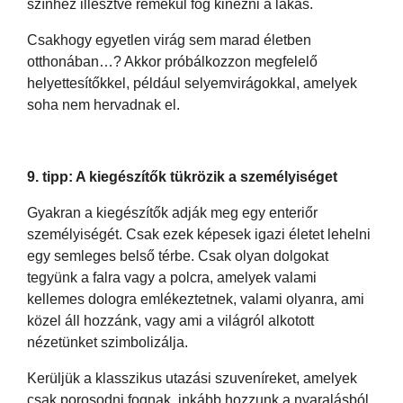
színhez illesztve remekül fog kinézni a lakás.
Csakhogy egyetlen virág sem marad életben
otthonában…? Akkor próbálkozzon megfelelő
helyettesítőkkel, például selyemvirágokkal, amelyek
soha nem hervadnak el.
9. tipp: A kiegészítők tükrözik a személyiséget
Gyakran a kiegészítők adják meg egy enteriőr
személyiségét. Csak ezek képesek igazi életet lehelni
egy semleges belső térbe. Csak olyan dolgokat
tegyünk a falra vagy a polcra, amelyek valami
kellemes dologra emlékeztetnek, valami olyanra, ami
közel áll hozzánk, vagy ami a világról alkotott
nézetünket szimbolizálja.
Kerüljük a klasszikus utazási szuveníreket, amelyek
csak porosodni fognak, inkább hozzunk a nyaralásból