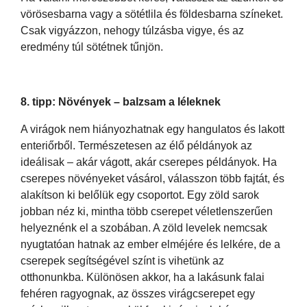
vörösesbarna vagy a sötétlila és földesbarna színeket.
Csak vigyázzon, nehogy túlzásba vigye, és az
eredmény túl sötétnek tűnjön.
8. tipp: Növények – balzsam a léleknek
A virágok nem hiányozhatnak egy hangulatos és lakott
enteriőrből. Természetesen az élő példányok az
ideálisak – akár vágott, akár cserepes példányok. Ha
cserepes növényeket vásárol, válasszon több fajtát, és
alakítson ki belőlük egy csoportot. Egy zöld sarok
jobban néz ki, mintha több cserepet véletlenszerűen
helyeznénk el a szobában. A zöld levelek nemcsak
nyugtatóan hatnak az ember elméjére és lelkére, de a
cserepek segítségével színt is vihetünk az
otthonunkba. Különösen akkor, ha a lakásunk falai
fehéren ragyognak, az összes virágcserepet egy