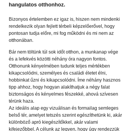
hangulatos otthonhoz.
Bizonyos értelemben ez igaz is, hiszen nem mindenki
rendelkezik olyan fejlett térbeli képzelőerővel, hogy
pontosan tudja előre, mi fog működni és mi nem az
otthonában.
Bár nem töltünk túl sok időt otthon, a munkanap vége
és a lefekvés közötti néhány óra nagyon fontos.
Otthonunk kényelmében tudunk teljes mértékben
kikapcsolódni, személyes és családi életet élni,
hobbinkat űzni és kikapcsolódni. Íme néhány hasznos
tipp ahhoz, hogy hogyan alakíthatjuk a négy falat
biztonságos és kényelmes fészekké, ahová szívesen
térünk haza.
Az ideális alap egy vizuálisan és formailag semleges
belső tér, amelyet tetszés szerint egészíthetünk ki, akár
különböző apró kiegészítőkkel, akár valami
kifejezőbbel. A célunk az legyen, hogy úgy rendezzük