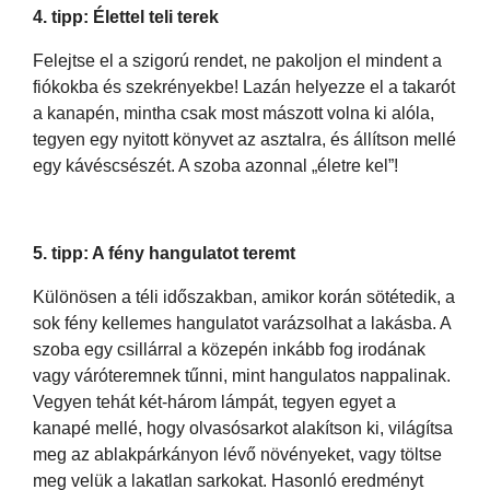
4. tipp: Élettel teli terek
Felejtse el a szigorú rendet, ne pakoljon el mindent a
fiókokba és szekrényekbe! Lazán helyezze el a takarót
a kanapén, mintha csak most mászott volna ki alóla,
tegyen egy nyitott könyvet az asztalra, és állítson mellé
egy kávéscsészét. A szoba azonnal „életre kel”!
5. tipp: A fény hangulatot teremt
Különösen a téli időszakban, amikor korán sötétedik, a
sok fény kellemes hangulatot varázsolhat a lakásba. A
szoba egy csillárral a közepén inkább fog irodának
vagy váróteremnek tűnni, mint hangulatos nappalinak.
Vegyen tehát két-három lámpát, tegyen egyet a
kanapé mellé, hogy olvasósarkot alakítson ki, világítsa
meg az ablakpárkányon lévő növényeket, vagy töltse
meg velük a lakatlan sarkokat. Hasonló eredményt