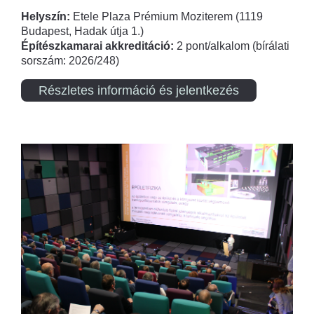
Helyszín:
Etele Plaza Prémium Moziterem (1119
Budapest, Hadak útja 1.)
Építészkamarai akkreditáció:
2 pont/alkalom (bírálati
sorszám: 2026/248)
Részletes információ és jelentkezés