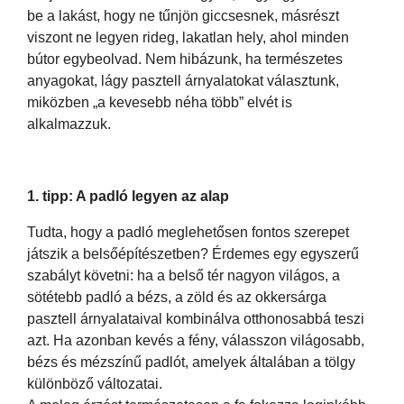
be a lakást, hogy ne tűnjön giccsesnek, másrészt
viszont ne legyen rideg, lakatlan hely, ahol minden
bútor egybeolvad. Nem hibázunk, ha természetes
anyagokat, lágy pasztell árnyalatokat választunk,
miközben „a kevesebb néha több” elvét is
alkalmazzuk.
1. tipp: A padló legyen az alap
Tudta, hogy a padló meglehetősen fontos szerepet
játszik a belsőépítészetben? Érdemes egy egyszerű
szabályt követni: ha a belső tér nagyon világos, a
sötétebb padló a bézs, a zöld és az okkersárga
pasztell árnyalataival kombinálva otthonosabbá teszi
azt. Ha azonban kevés a fény, válasszon világosabb,
bézs és mézszínű padlót, amelyek általában a tölgy
különböző változatai.