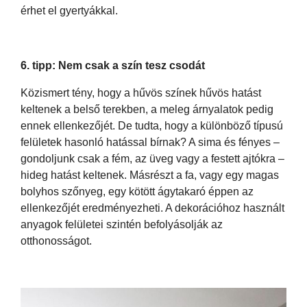
érhet el gyertyákkal.
6. tipp: Nem csak a szín tesz csodát
Közismert tény, hogy a hűvös színek hűvös hatást
keltenek a belső terekben, a meleg árnyalatok pedig
ennek ellenkezőjét. De tudta, hogy a különböző típusú
felületek hasonló hatással bírnak? A sima és fényes –
gondoljunk csak a fém, az üveg vagy a festett ajtókra –
hideg hatást keltenek. Másrészt a fa, vagy egy magas
bolyhos szőnyeg, egy kötött ágytakaró éppen az
ellenkezőjét eredményezheti. A dekorációhoz használt
anyagok felületei szintén befolyásolják az
otthonosságot.