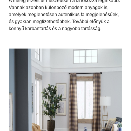
A meleg érzést természetesen a fa fokozza leginkább.
Vannak azonban különböző modern anyagok is,
amelyek meglehetősen autentikus fa megjelenésűek,
és gyakran megfizethetőbbek. További előnyük a
könnyű karbantartás és a nagyobb tartósság.