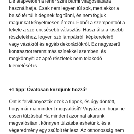
De alapvetően a fehér színt bármi világosítására
használhatja. Csak nem legyen túl sok, mert akkor a
belső tér túl hidegnek fog tűnni, és nem fogjuk
magunkat kényelmesen érezni. Ebből a szempontból a
fekete a szerencsésebb választás. Használja a kisebb
részletekhez, legyen szó lámpákról, képkeretekről
vagy vázákról és egyéb dekorációkról. Ez nagyszerű
kontrasztot teremt más színekkel szemben, és
megkönnyíti az apró részletek nem tolakodó
kiemelését is.
+1 tipp: Óvatosan kezdjünk hozzá!
Önt is felvillanyozták ezek a tippek, és úgy döntött,
hogy már ma mindent megvalósít? Vigyázzon, hogy ne
essen túlzásba! Ha mindent azonnal akarunk
megvalósítani, könnyen túlzásba eshetünk, és a
végeredmény egy zsúfolt tér lesz. Az otthonosság nem