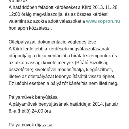
Válaszok
A határidőben feladott kérdéseket a Kiíró 2013. 11. 28.
12:00 óráig megválaszolja, és az összes kérdést,
valamint az azokra adott válaszokat a
www.sopron.hu
honlapon közzéteszi.
Ötletpályázati dokumentáció véglegesítése
A Kiíró legfeljebb a kérdések megválaszolásának
időpontjáig a dokumentációt a bírálati szempontok és
az alkalmassági követelmények (Bíráló Bizottság
összetétele) kivételével módosíthatja, kiegészítheti,
illetve az ötletpályázat lebonyolításától visszaléphet.
Ez utóbbi esetben a pályázót kártérítés nem illeti meg.
Pályaművek benyújtása
A pályaművek benyújtásának határideje: 2014. január
6.-a (hétfő) 24.00 óra
Pályaművek díjazása