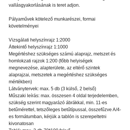
vallásgyakorlásának is teret adjon.
Pályaművek kötelező munkarészei, formai
követelményei
Vizsgálati helyszínrajz 1:2000
Áttekintő helyszínrajz 1:1000
Megértéshez szükséges számú alaprajz, metszet és
homlokzati rajzok 1:200 (főbb helyiségek
megnevezése, alapterülete, az eltérő szintek
alaprajzai, metszetek a megértéshez szükséges
mértékben)
Látványtervek: max. 5 db (3 külső, 2 belső)
Műszaki leírás: max. összesen 4 oldal terjedelemben,
szükség szerint magyarázó ábrákkal, min. 11-es
betűmérettel, tetszőleges betűtípussal, összefűzve A/4-
es formátumban, kérjük a tablón is szerepeltetni
kivonatosan