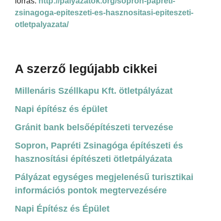
forrás:
http://palyazatok.org/sopron-papreti-
zsinagoga-epiteszeti-es-hasznositasi-epiteszeti-
otletpalyazata/
A szerző legújabb cikkei
Millenáris Széllkapu Kft. ötletpályázat
Napi építész és épület
Gránit bank belsőépítészeti tervezése
Sopron, Papréti Zsinagóga építészeti és
hasznosítási építészeti ötletpályázata
Pályázat egységes megjelenésű turisztikai
információs pontok megtervezésére
Napi Építész és Épület