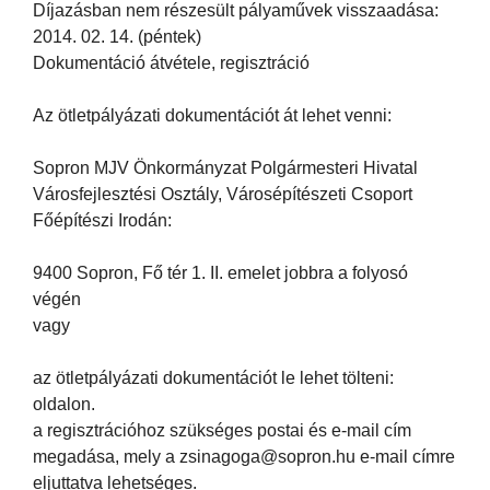
Díjazásban nem részesült pályaművek visszaadása:
2014. 02. 14. (péntek)
Dokumentáció átvétele, regisztráció
Az ötletpályázati dokumentációt át lehet venni:
Sopron MJV Önkormányzat Polgármesteri Hivatal
Városfejlesztési Osztály, Városépítészeti Csoport
Főépítészi Irodán:
9400 Sopron, Fő tér 1. II. emelet jobbra a folyosó
végén
vagy
az ötletpályázati dokumentációt le lehet tölteni:
oldalon.
a regisztrációhoz szükséges postai és e-mail cím
megadása, mely a zsinagoga@sopron.hu e-mail címre
eljuttatva lehetséges.