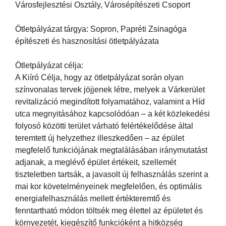
Városfejlesztési Osztály, Városépítészeti Csoport
Ötletpályázat tárgya: Sopron, Papréti Zsinagóga
építészeti és hasznosítási ötletpályázata
Ötletpályázat célja:
A Kiíró Célja, hogy az ötletpályázat során olyan
színvonalas tervek jöjjenek létre, melyek a Várkerület
revitalizáció megindított folyamatához, valamint a Híd
utca megnyitásához kapcsolódóan – a két közlekedési
folyosó közötti terület várható felértékelődése által
teremtett új helyzethez illeszkedően – az épület
megfelelő funkciójának megtalálásában iránymutatást
adjanak, a meglévő épület értékeit, szellemét
tiszteletben tartsák, a javasolt új felhasználás szerint a
mai kor követelményeinek megfelelően, és optimális
energiafelhasználás mellett értékteremtő és
fenntartható módon töltsék meg élettel az épületet és
környezetét, kiegészítő funkcióként a hitközség