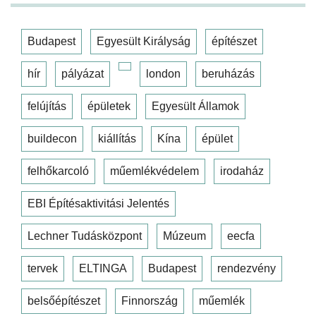
Budapest
Egyesült Királyság
építészet
hír
pályázat
london
beruházás
felújítás
épületek
Egyesült Államok
buildecon
kiállítás
Kína
épület
felhőkarcoló
műemlékvédelem
irodaház
EBI Építésaktivitási Jelentés
Lechner Tudásközpont
Múzeum
eecfa
tervek
ELTINGA
Budapest
rendezvény
belsőépítészet
Finnország
műemlék