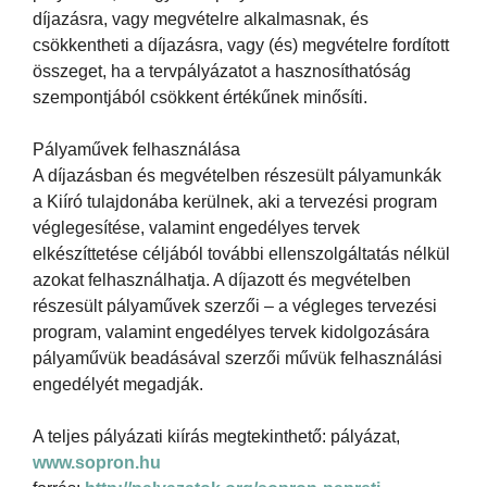
díjazásra, vagy megvételre alkalmasnak, és
csökkentheti a díjazásra, vagy (és) megvételre fordított
összeget, ha a tervpályázatot a hasznosíthatóság
szempontjából csökkent értékűnek minősíti.
Pályaművek felhasználása
A díjazásban és megvételben részesült pályamunkák
a Kiíró tulajdonába kerülnek, aki a tervezési program
véglegesítése, valamint engedélyes tervek
elkészíttetése céljából további ellenszolgáltatás nélkül
azokat felhasználhatja. A díjazott és megvételben
részesült pályaművek szerzői – a végleges tervezési
program, valamint engedélyes tervek kidolgozására
pályaművük beadásával szerzői művük felhasználási
engedélyét megadják.
A teljes pályázati kiírás megtekinthető: pályázat,
www.sopron.hu