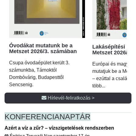
Óvodákat mutatunk be a
Lakásépítési kör
Metszet 2026/3. számában
Metszet 2026/2.
Csupa óvodaépület került 3.
Európai és magyar p
számunkba, Tárnoktól
mutatjuk be a Metsz
Dombóvárig, Budapesttől
– ezúttal a családi 
Sencsenig.
több...
Hírlevél-feliratkozás >
KONFERENCIA
NAPTÁR
Azért a víz a zűr? – vízszigetelések rendszerben
Építész Tervezői Nap szeptember 17-én