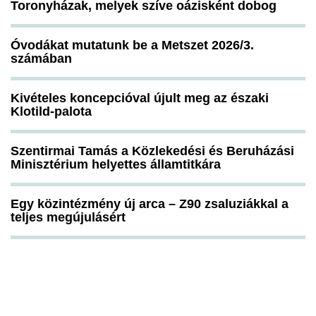
Toronyházak, melyek szíve oázisként dobog
Óvodákat mutatunk be a Metszet 2026/3.
számában
Kivételes koncepcióval újult meg az északi
Klotild-palota
Szentirmai Tamás a Közlekedési és Beruházási
Minisztérium helyettes államtitkára
Egy közintézmény új arca – Z90 zsaluziákkal a
teljes megújulásért