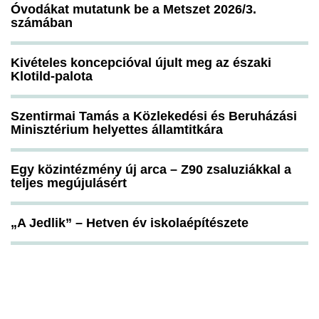
Óvodákat mutatunk be a Metszet 2026/3.
számában
Kivételes koncepcióval újult meg az északi
Klotild-palota
Szentirmai Tamás a Közlekedési és Beruházási
Minisztérium helyettes államtitkára
Egy közintézmény új arca – Z90 zsaluziákkal a
teljes megújulásért
„A Jedlik” – Hetven év iskolaépítészete