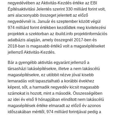
negyedévében az Aktivitás-Kezdés értéke az EBI
Építésaktivitási Jelentés szerint 330 milliárd forint volt,
ami alacsonyabb összeget jelentett az előző
negyedévnél is. Január és szeptember között végül
974 milliárd forint értékben kezdődtek meg kivitelezési
projektek a szektorban az ibuild.info projektinformációs
adatbázis alapján, amely összegnél 2017-ben és
2018-ban is magasabb értékű volt a magasépítéseket
jellemző Aktivitás-Kezdés.
Bár a gyengébb aktivitás egyaránt jellemző a
társasházi lakásépítésekre, illetve a nem lakáscélú
magasépítésekre, ez utóbbit nézve jóval kisebb
lemaradás volt tapasztalható a korábbi évekhez
képest, sőt, a harmadik negyedév kicsit magasabb
számokat is hozott, mint a második. Összességében
az idei év első 9 hónapjában elindított nem lakáscélú
magasépítések értéke elmaradt az előző év azonos
időszakában mérttől, 974 milliárd forintjával pedig a