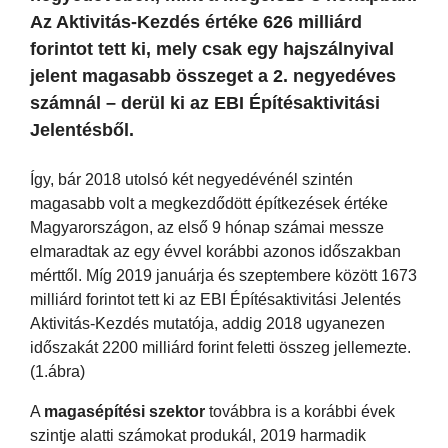
Az Aktivitás-Kezdés értéke 626 milliárd
forintot tett ki, mely csak egy hajszálnyival
jelent magasabb összeget a 2. negyedéves
számnál – derül ki az EBI Építésaktivitási
Jelentésből.
Így, bár 2018 utolsó két negyedévénél szintén
magasabb volt a megkezdődött építkezések értéke
Magyarországon, az első 9 hónap számai messze
elmaradtak az egy évvel korábbi azonos időszakban
mérttől. Míg 2019 januárja és szeptembere között 1673
milliárd forintot tett ki az EBI Építésaktivitási Jelentés
Aktivitás-Kezdés mutatója, addig 2018 ugyanezen
időszakát 2200 milliárd forint feletti összeg jellemezte.
(1.ábra)
A
magasépítési szektor
továbbra is a korábbi évek
szintje alatti számokat produkál, 2019 harmadik