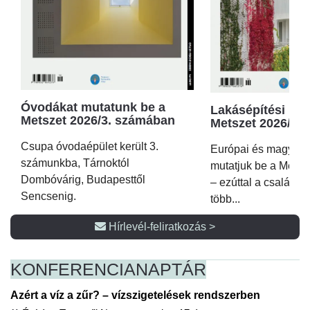
Óvodákat mutatunk be a
Lakásépítési kör
Metszet 2026/3. számában
Metszet 2026/2.
Csupa óvodaépület került 3.
Európai és magyar p
számunkba, Tárnoktól
mutatjuk be a Metsz
Dombóvárig, Budapesttől
– ezúttal a családi 
Sencsenig.
több...
Hírlevél-feliratkozás >
KONFERENCIA
NAPTÁR
Azért a víz a zűr? – vízszigetelések rendszerben