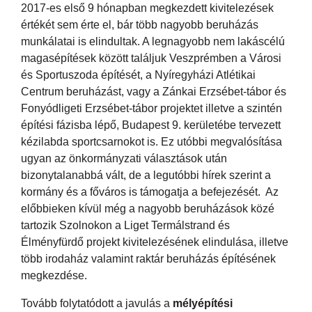
2017-es első 9 hónapban megkezdett kivitelezések
értékét sem érte el, bár több nagyobb beruházás
munkálatai is elindultak. A legnagyobb nem lakáscélú
magasépítések között találjuk Veszprémben a Városi
és Sportuszoda építését, a Nyíregyházi Atlétikai
Centrum beruházást, vagy a Zánkai Erzsébet-tábor és
Fonyódligeti Erzsébet-tábor projektet illetve a szintén
építési fázisba lépő, Budapest 9. kerületébe tervezett
kézilabda sportcsarnokot is. Ez utóbbi megvalósítása
ugyan az önkormányzati választások után
bizonytalanabbá vált, de a legutóbbi hírek szerint a
kormány és a főváros is támogatja a befejezését. Az
előbbieken kívül még a nagyobb beruházások közé
tartozik Szolnokon a Liget Termálstrand és
Élményfürdő projekt kivitelezésének elindulása, illetve
több irodaház valamint raktár beruházás építésének
megkezdése.
Tovább folytatódott a javulás a
mélyépítési