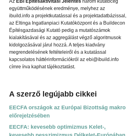
Az
EBI Építésaktivitási Jelentés
három kutatócég
együttműködésének eredménye, melyhez az
ibuild.info a projektkutatással és a projektadatbázissal,
az Eltinga Ingatlanpiaci Kutatóközpont és a Buildecon
Építésgazdasági Kutató pedig a mutatószámok
kialakításával és az aggregálást végző algoritmusok
kidolgozásával járul hozzá. A teljes kiadvány
megrendelésének feltételeiről és a kutatással
kapcsolatos háttérinformációkról az ebi@ibuild.info
címre írva kaphat tájékoztatást.
A szerző legújabb cikkei
EECFA országok az Európai Bizottság makro
előrejelzésében
EECFA: kevesebb optimizmus Kelet-,
kevesebb pesszimizmus Délkelet-Európában