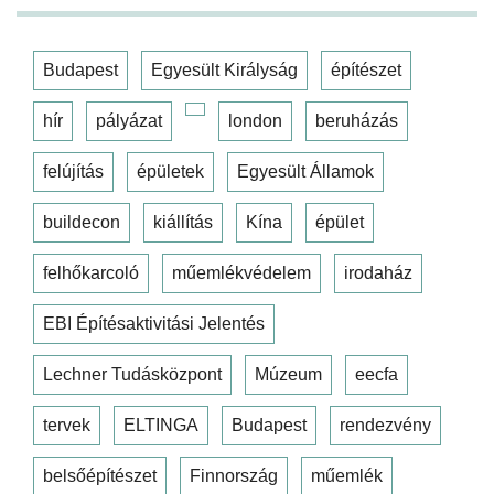
Budapest
Egyesült Királyság
építészet
hír
pályázat
london
beruházás
felújítás
épületek
Egyesült Államok
buildecon
kiállítás
Kína
épület
felhőkarcoló
műemlékvédelem
irodaház
EBI Építésaktivitási Jelentés
Lechner Tudásközpont
Múzeum
eecfa
tervek
ELTINGA
Budapest
rendezvény
belsőépítészet
Finnország
műemlék