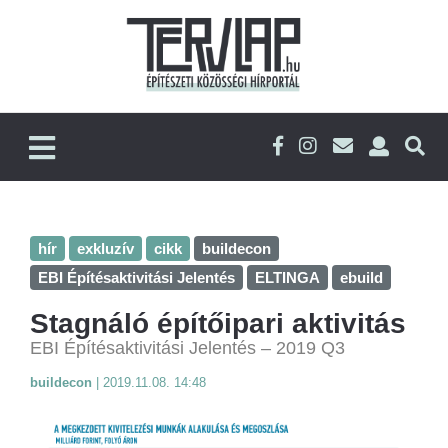
hír
exkluzív
cikk
buildecon
EBI Építésaktivitási Jelentés
ELTINGA
ebuild
Stagnáló építőipari aktivitás
EBI Építésaktivitási Jelentés – 2019 Q3
buildecon
|
2019.11.08. 14:48