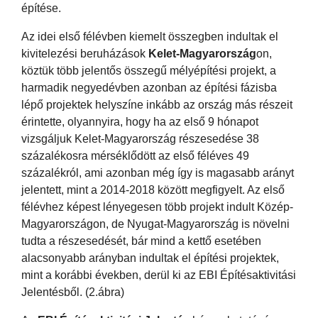
építése.
Az idei első félévben kiemelt összegben indultak el
kivitelezési beruházások
Kelet-Magyarország
on,
köztük több jelentős összegű mélyépítési projekt, a
harmadik negyedévben azonban az építési fázisba
lépő projektek helyszíne inkább az ország más részeit
érintette, olyannyira, hogy ha az első 9 hónapot
vizsgáljuk Kelet-Magyarország részesedése 38
százalékosra mérséklődött az első féléves 49
százalékról, ami azonban még így is magasabb arányt
jelentett, mint a 2014-2018 között megfigyelt. Az első
félévhez képest lényegesen több projekt indult Közép-
Magyarországon, de Nyugat-Magyarország is növelni
tudta a részesedését, bár mind a kettő esetében
alacsonyabb arányban indultak el építési projektek,
mint a korábbi években, derül ki az EBI Építésaktivitási
Jelentésből. (2.ábra)