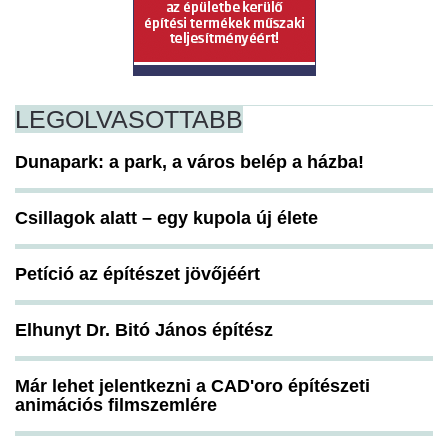
LEGOLVASOTTABB
Dunapark: a park, a város belép a házba!
Csillagok alatt – egy kupola új élete
Petíció az építészet jövőjéért
Elhunyt Dr. Bitó János építész
Már lehet jelentkezni a CAD'oro építészeti
animációs filmszemlére