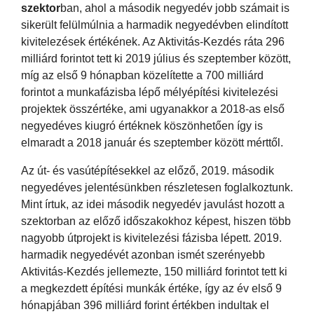
szektor
ban, ahol a második negyedév jobb számait is
sikerült felülmúlnia a harmadik negyedévben elindított
kivitelezések értékének. Az Aktivitás-Kezdés ráta 296
milliárd forintot tett ki 2019 július és szeptember között,
míg az első 9 hónapban közelítette a 700 milliárd
forintot a munkafázisba lépő mélyépítési kivitelezési
projektek összértéke, ami ugyanakkor a 2018-as első
negyedéves kiugró értéknek köszönhetően így is
elmaradt a 2018 január és szeptember között mérttől.
Az út- és vasútépítésekkel az előző, 2019. második
negyedéves jelentésünkben részletesen foglalkoztunk.
Mint írtuk, az idei második negyedév javulást hozott a
szektorban az előző időszakokhoz képest, hiszen több
nagyobb útprojekt is kivitelezési fázisba lépett. 2019.
harmadik negyedévét azonban ismét szerényebb
Aktivitás-Kezdés jellemezte, 150 milliárd forintot tett ki
a megkezdett építési munkák értéke, így az év első 9
hónapjában 396 milliárd forint értékben indultak el