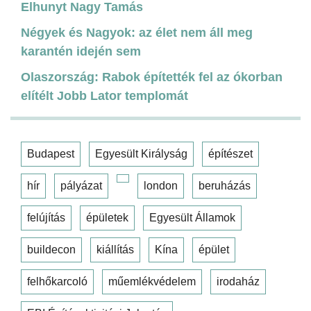
Elhunyt Nagy Tamás
Négyek és Nagyok: az élet nem áll meg
karantén idején sem
Olaszország: Rabok építették fel az ókorban
elítélt Jobb Lator templomát
Budapest
Egyesült Királyság
építészet
hír
pályázat
london
beruházás
felújítás
épületek
Egyesült Államok
buildecon
kiállítás
Kína
épület
felhőkarcoló
műemlékvédelem
irodaház