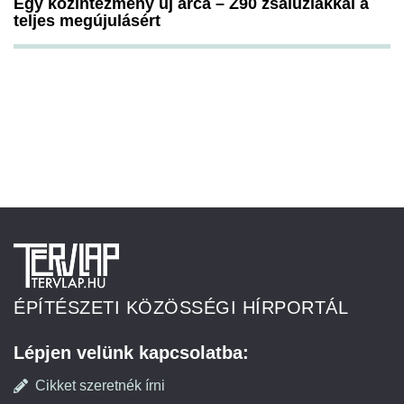
Egy közintézmény új arca – Z90 zsaluziákkal a
teljes megújulásért
ÉPÍTÉSZETI KÖZÖSSÉGI HÍRPORTÁL
Lépjen velünk kapcsolatba:
Cikket szeretnék írni