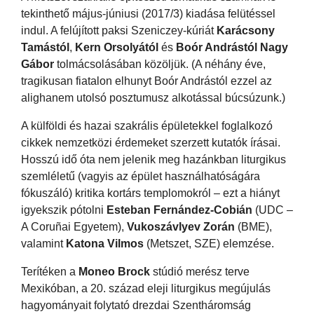
tekinthető május-júniusi (2017/3) kiadása felütéssel
indul. A felújított paksi Szeniczey-kúriát
Karácsony
Tamástól
,
Kern Orsolyától
és
Boór Andrástól
Nagy
Gábor
tolmácsolásában közöljük. (A néhány éve,
tragikusan fiatalon elhunyt Boór Andrástól ezzel az
alighanem utolsó posztumusz alkotással búcsúzunk.)
A külföldi és hazai szakrális épületekkel foglalkozó
cikkek nemzetközi érdemeket szerzett kutatók írásai.
Hosszú idő óta nem jelenik meg hazánkban liturgikus
szemléletű (vagyis az épület használhatóságára
fókuszáló) kritika kortárs templomokról – ezt a hiányt
igyekszik pótolni
Esteban Fernández-Cobián
(UDC –
A Coruñai Egyetem),
Vukoszávlyev Zorán
(BME),
valamint
Katona Vilmos
(Metszet, SZE) elemzése.
Terítéken a
Moneo Brock
stúdió merész terve
Mexikóban, a 20. század eleji liturgikus megújulás
hagyományait folytató drezdai Szentháromság