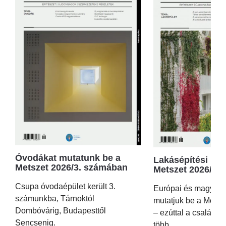
Óvodákat mutatunk be a
Lakásépítési kör
Metszet 2026/3. számában
Metszet 2026/2.
Csupa óvodaépület került 3.
Európai és magyar p
számunkba, Tárnoktól
mutatjuk be a Metsz
Dombóvárig, Budapesttől
– ezúttal a családi 
Sencsenig.
több...