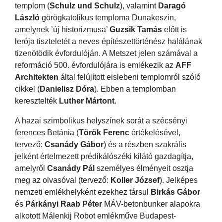
templom (
Schulz und Schulz
), valamint
Daragó
László
görögkatolikus temploma Dunakeszin,
amelynek ’új historizmusa’
Guzsik Tamás
előtt is
lerója tiszteletét a neves építészettörténész halálának
tizenötödik évfordulóján. A Metszet jelen számával a
reformáció 500. évfordulójára is emlékezik az
AFF
Architekten
által felújított eislebeni templomról szóló
cikkel (
Danielisz Dóra
). Ebben a templomban
keresztelték
Luther Mártont
.
A hazai szimbolikus helyszínek sorát a szécsényi
ferences Betánia (
Török Ferenc
értékelésével,
tervező:
Csanády Gábor
) és a részben szakrális
jelként értelmezett prédikálószéki kilátó gazdagítja,
amelyről
Csanády Pál
személyes élményeit osztja
meg az olvasóval (tervező:
Koller József
). Jelképes
nemzeti emlékhelyként ezekhez társul
Birkás Gábor
és
Párkányi Raab Péter
MÁV-betonbunker alapokra
alkotott Málenkij Robot emlékműve Budapest-