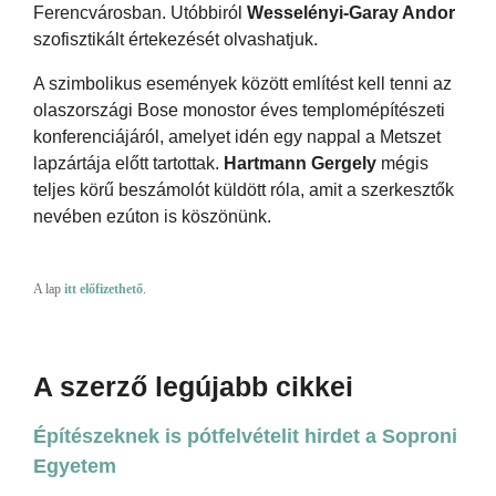
Ferencvárosban. Utóbbiról
Wesselényi-Garay Andor
szofisztikált értekezését olvashatjuk.
A szimbolikus események között említést kell tenni az
olaszországi Bose monostor éves templomépítészeti
konferenciájáról, amelyet idén egy nappal a Metszet
lapzártája előtt tartottak.
Hartmann Gergely
mégis
teljes körű beszámolót küldött róla, amit a szerkesztők
nevében ezúton is köszönünk.
A lap
itt előfizethető
.
A szerző legújabb cikkei
Építészeknek is pótfelvételit hirdet a Soproni
Egyetem