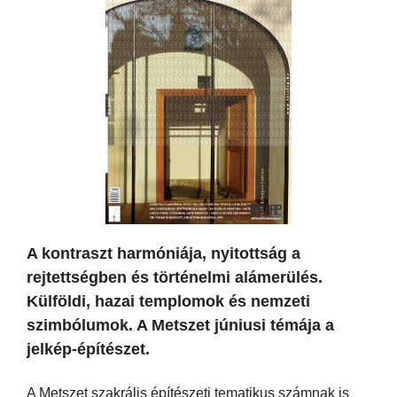
A kontraszt harmóniája, nyitottság a
rejtettségben és történelmi alámerülés.
Külföldi, hazai templomok és nemzeti
szimbólumok. A Metszet júniusi témája a
jelkép-építészet.
A Metszet szakrális építészeti tematikus számnak is