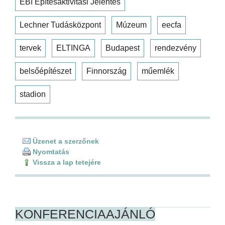
EBI Építésaktivitási Jelentés
Lechner Tudásközpont
Múzeum
eecfa
tervek
ELTINGA
Budapest
rendezvény
belsőépítészet
Finnország
műemlék
stadion
Üzenet a szerzőnek
Nyomtatás
Vissza a lap tetejére
KONFERENCIAAJÁNLÓ