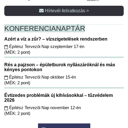
Hírlevél-feliratkozás >
KONFERENCIA
NAPTÁR
Azért a víz a zűr? – vízszigetelések rendszerben
Építész Tervezői Nap szeptember 17-én
(MÉK: 2 pont)
Rés a pajzson – épületburok nyílászáróknál és más
kényes pontokon
Építész Tervezői Nap október 15-én
(MÉK: 2 pont)
Évtizedes problémák új kihívásokkal – tűzvédelem
2026
Építész Tervezői Nap november 12-én
(MÉK: 2 pont)