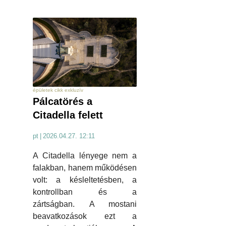
épületek cikk exkluzív
Pálcatörés a
Citadella felett
pt
|
2026.04.27. 12:11
A Citadella lényege nem a
falakban, hanem működésen
volt: a késleltetésben, a
kontrollban és a
zártságban. A mostani
beavatkozások ezt a