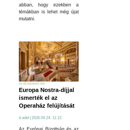
abban, hogy ezekben a
témákban is lehet még újat
mutatni.
hír díj épületek cikk
Europa Nostra-díjjal
ismerték el az
Operaház felújítását
d.adel
|
2026.04.24. 11:12
Az Európai Bizottság és az