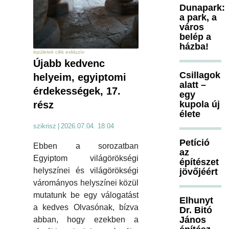
Dunapark:
a park, a
város
belép a
házba!
épületek cikk exkluzív
Újabb kedvenc
Csillagok
helyeim, egyiptomi
alatt –
érdekességek, 17.
egy
kupola új
rész
élete
szikrisz
|
2026.07.04. 18:04
Petíció
Ebben a sorozatban
az
Egyiptom világörökségi
építészet
helyszínei és világörökségi
jövőjéért
várományos helyszínei közül
mutatunk be egy válogatást
Elhunyt
a kedves Olvasónak, bízva
Dr. Bitó
János
abban, hogy ezekben a