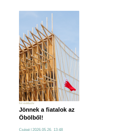
hír exkluzív
Jönnek a fiatalok az
Öbölből!
Csépé
|
2026.05.26. 13:48