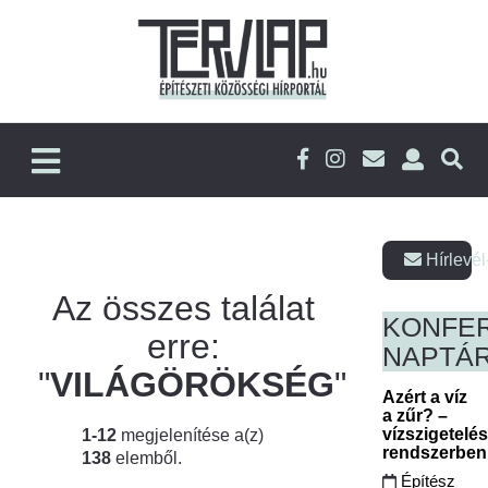
Hírlevél
Az összes találat
KONFE
erre:
NAPTÁ
"
VILÁGÖRÖKSÉG
"
Azért a víz
a zűr? –
vízszigetelé
1-12
megjelenítése a(z)
rendszerbe
138
elemből.
Építész