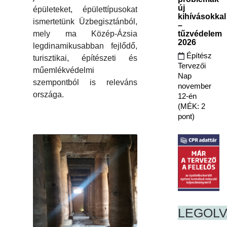
új
épületeket, épülettípusokat
kihívásokkal
ismertetünk Üzbegisztánból,
–
tűzvédelem
mely ma Közép-Ázsia
2026
legdinamikusabban fejlődő,
Építész
turisztikai, építészeti és
Tervezői
műemlékvédelmi
Nap
szempontból is releváns
november
országa.
12-én
(MÉK: 2
pont)
LEGOL