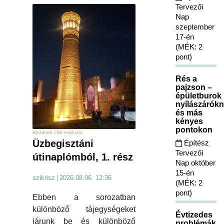
Tervezői
Nap
szeptember
17-én
(MÉK: 2
pont)
Rés a
pajzson –
épületburok
nyílászárókn
és más
kényes
pontokon
épületek cikk exkluzív
Üzbegisztáni
Építész
Tervezői
útinaplómból, 1. rész
Nap október
15-én
szikrisz
|
2026.08.06. 12:36
(MÉK: 2
pont)
Ebben a sorozatban
különböző tájegységeket
Évtizedes
járunk be és különböző
problémák