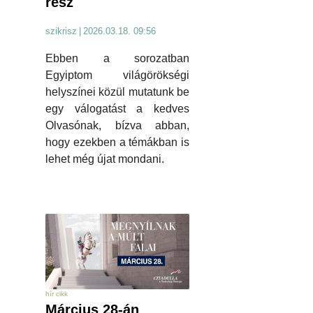
rész
szikrisz
|
2026.03.18. 09:56
Ebben a sorozatban
Egyiptom világörökségi
helyszínei közül mutatunk be
egy válogatást a kedves
Olvasónak, bízva abban,
hogy ezekben a témákban is
lehet még újat mondani.
hír cikk
Március 28-án