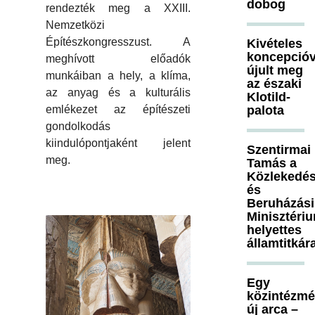
dobog
rendezték meg a XXIII.
Nemzetközi
Építészkongresszust. A
Kivételes
koncepcióv
meghívott előadók
újult meg
munkáiban a hely, a klíma,
az északi
az anyag és a kulturális
Klotild-
palota
emlékezet az építészeti
gondolkodás
kiindulópontjaként jelent
Szentirmai
meg.
Tamás a
Közlekedés
és
Beruházási
Minisztéri
helyettes
államtitkár
Egy
közintézm
új arca –