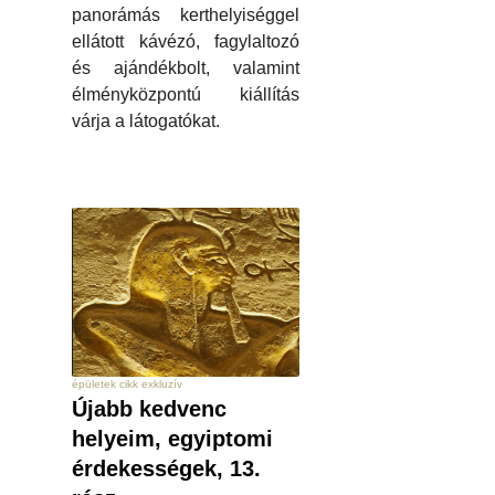
panorámás kerthelyiséggel
ellátott kávézó, fagylaltozó
és ajándékbolt, valamint
élményközpontú kiállítás
várja a látogatókat.
épületek cikk exkluzív
Újabb kedvenc
helyeim, egyiptomi
érdekességek, 13.