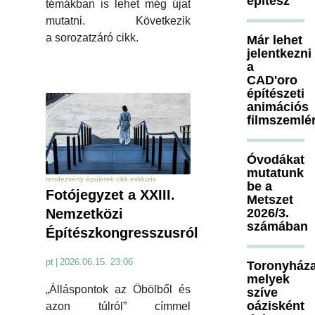
építész
témákban is lehet még újat
mutatni. Következik
a sorozatzáró cikk.
Már lehet
jelentkezni
a
CAD'oro
építészeti
animációs
filmszemlé
Óvodákat
mutatunk
rendezvény épületek cikk exkluzív
be a
Fotójegyzet a XXIII.
Metszet
2026/3.
Nemzetközi
számában
Építészkongresszusról
pt
|
2026.06.15. 23:06
Toronyháza
melyek
„Álláspontok az Öbölből és
szíve
oázisként
azon túlról” címmel