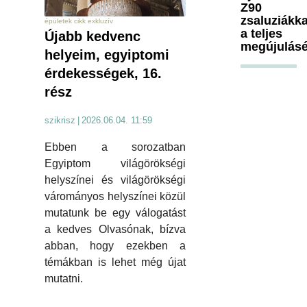
Z90
zsaluziákka
épületek cikk exkluzív
a teljes
Újabb kedvenc
megújulásé
helyeim, egyiptomi
érdekességek, 16.
rész
szikrisz
|
2026.06.04. 11:59
Ebben a sorozatban
Egyiptom világörökségi
helyszínei és világörökségi
várományos helyszínei közül
mutatunk be egy válogatást
a kedves Olvasónak, bízva
abban, hogy ezekben a
témákban is lehet még újat
mutatni.