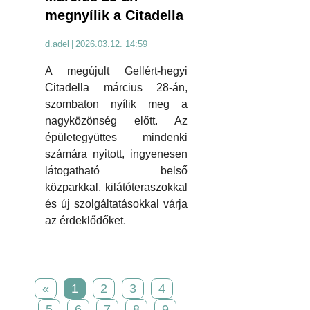
megnyílik a Citadella
d.adel
|
2026.03.12. 14:59
A megújult Gellért-hegyi
Citadella március 28-án,
szombaton nyílik meg a
nagyközönség előtt. Az
épületegyüttes mindenki
számára nyitott, ingyenesen
látogatható belső
közparkkal, kilátóteraszokkal
és új szolgáltatásokkal várja
az érdeklődőket.
«
1
2
3
4
5
6
7
8
9