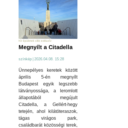
hír épületek cikk exkluzív
Megnyílt a Citadella
színkép
|
2026.04.08. 15:28
Ünnepélyes keretek között
április 5-én megnyílt
Budapest egyik legszebb
látványossága, a leromlott
állapotából megújult
Citadella, a Gellért-hegy
tetején, ahol kilátóteraszok,
tágas virágos park,
családbarát közösségi terek,