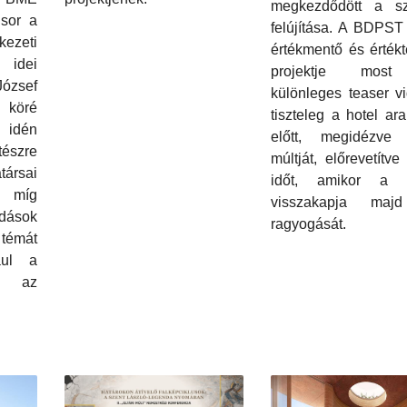
megkezdődött a sz
 sor a
felújítása. A BDPST
ezeti
értékmentő és érték
 idei
projektje mos
ózsef
különleges teaser v
öré
tiszteleg a hotel ar
 idén
előtt, megidézve
tészre
múltját, előrevetítve
ársai
időt, amikor a G
 míg
visszakapja maj
dások
ragyogását.
témát
ául a
ve az