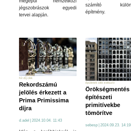
megépül nemzetközi
számító különl
jégszobrászok egyedi
építmény.
tervei alapján.
hír díj cikk
épületek cikk exkluzív
Rekordszámú
Örökségmentés
jelölés érkezett a
építészeti
Prima Primissima
primitívekbe
díjra
tömörítve
d.adel
|
2024.10.04. 11:43
sebesp
|
2024.09.23. 14:19