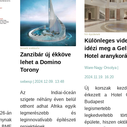
hír épületek
Különleges vid
idézi meg a Gel
tervek exkluzív
Zanzibár új ékköve
Hotel aranykorá
lehet a Domino
Ware-Nagy Orsolya
|
Torony
i
2024.11.19. 16:20
sebesp
|
2024.12.09. 13:48
Új korszak kezd
Az Indiai-óceán
érkezett a Hotel Ge
szigete néhány éven belül
Budapest e
otthont adhat Afrika egyik
legismerteb
26-án
legmerészebb és
legkedveltebb tört
nynak
leginnovatívabb építészeti
épülete, hiszen okt
 BME
projektjének.