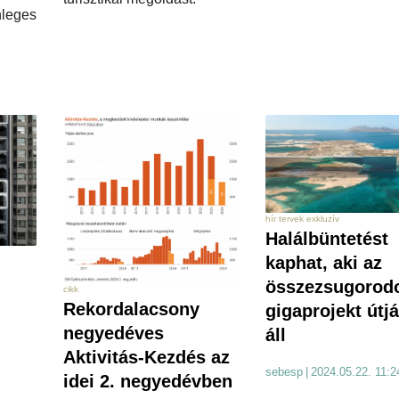
eges
hír tervek exkluzív
Halálbüntetést
kaphat, aki az
összezsugorodo
cikk
Rekordalacsony
gigaprojekt útj
negyedéves
áll
Aktivitás-Kezdés az
sebesp
|
2024.05.22. 11:2
idei 2. negyedévben