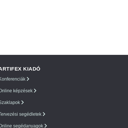
ARTIFEX KIADÓ
Konferenciák
Online képzések
Szaklapok
Tervezési segédletek
Online segédanyagok