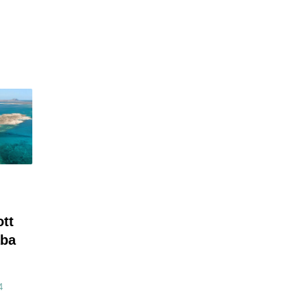
tt
ába
4