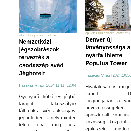
épületek cikk belsőépítészet exkl
cikk belsőépítészet exkluzív
Denver új
Nemzetközi
látványossága a
jégszobrászok
nyárfa ihlette
tervezték a
Populus Tower
csodaszép svéd
Jéghotelt
Fazakas Virág
|
2024.10.30
Fazakas Virág
|
2024.11.11. 12:04
Hivatalosan is megny
kapuit Den
Gyönyörű, hóból és jégből
központjában a vár
faragott lakosztályok
nevezetességeként
láthatók a svéd Jukkasjärvi
aposztrofált Populus
jéghotelben, amely minden
közösségi központ, 
télen újra meg újra
építészeti mérföld