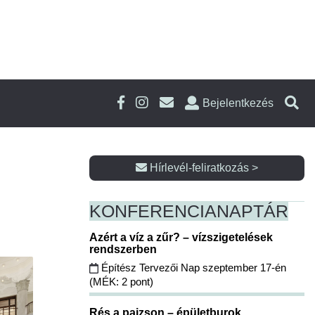
Bejelentkezés
Hírlevél-feliratkozás >
KONFERENCIA
NAPTÁR
Azért a víz a zűr? – vízszigetelések
rendszerben
Építész Tervezői Nap szeptember 17-én
(MÉK: 2 pont)
Rés a pajzson – épületburok