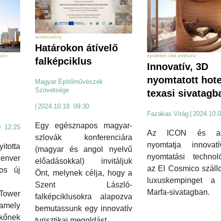
rendezvény
Határokon átívelő
uzív
épületek cikk exkluzív
falképciklus
Innovatív, 3D
nyomtatott hote
Magyar Építőművészek
Szövetsége
texasi sivatagb
|
2024.10.18. 09:30
Fazakas Virág
|
2024.10.0
Egy egésznapos magyar-
. 12:25
Az ICON és a
szlovák konferenciára
nyomtatja innova
itotta
(magyar és angol nyelvű
nyomtatási technoló
ver
előadásokkal) invitáljuk
az El Cosmico száll
os új
Önt, melynek célja, hogy a
luxuskempinget a 
Szent László-
Marfa-sivatagban.
 Tower
falképciklusokra alapozva
amely
bemutassunk egy innovatív
kőnek
turisztikai megoldást.