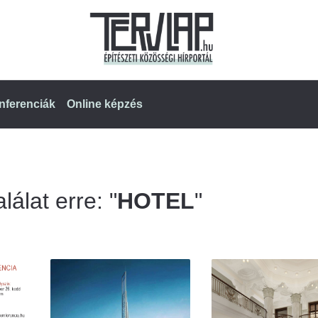
nferenciák
Online képzés
lálat erre: "
HOTEL
"