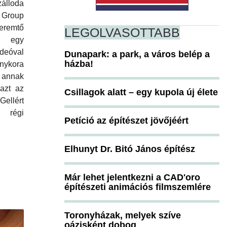
álloda
 Group
teremtő
LEGOLVASOTTABB
t egy
ideóval
Dunapark: a park, a város belép a
házba!
anykora
 annak
 azt az
Csillagok alatt – egy kupola új élete
ellért
d régi
Petíció az építészet jövőjéért
Elhunyt Dr. Bitó János építész
Már lehet jelentkezni a CAD'oro
építészeti animációs filmszemlére
Toronyházak, melyek szíve
oázisként dobog