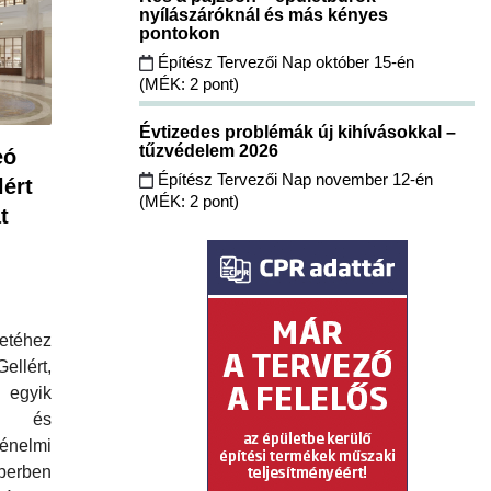
nyílászáróknál és más kényes
pontokon
Építész Tervezői Nap október 15-én
(MÉK: 2 pont)
Évtizedes problémák új kihívásokkal –
tűzvédelem 2026
eó
Építész Tervezői Nap november 12-én
lért
(MÉK: 2 pont)
t
etéhez
llért,
gyik
b és
énelmi
óberben