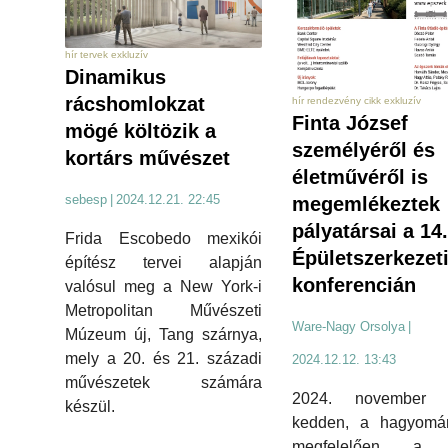
hír tervek exkluzív
Dinamikus
rácshomlokzat
hír rendezvény cikk exkluzív
Finta József
mögé költözik a
személyéről és
kortárs művészet
életművéről is
sebesp
|
2024.12.21. 22:45
megemlékeztek
pályatársai a 14.
Frida Escobedo mexikói
Épületszerkezet
építész tervei alapján
konferencián
valósul meg a New York-i
Metropolitan Művészeti
Ware-Nagy Orsolya
|
Múzeum új, Tang szárnya,
mely a 20. és 21. századi
2024.12.12. 13:43
művészetek számára
2024. november 
készül.
kedden, a hagyomá
megfelelően a