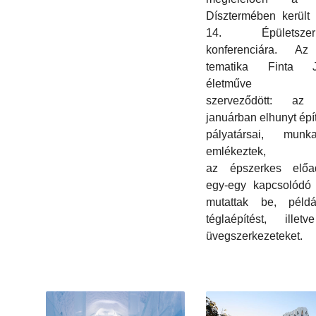
Dísztermében került
14. Épületszerk
konferenciára. Az
tematika Finta J
életműve k
szerveződött: az
januárban elhunyt épí
pályatársai, munkat
emlékeztek,
az épszerkes előa
egy-egy kapcsolódó 
mutattak be, péld
téglaépítést, illet
üvegszerkezeteket.