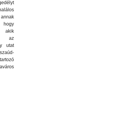
edélyt
halálos
 annak
hogy
, akik
k az
y utat
zaúd-
artozó
város