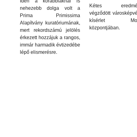
Idén a korábbiaknál is
Kétes eredmén
nehezebb dolga volt a
végződött városképv
Prima Primissima
kísérlet Mont
Alapítvány kuratóriumának,
központjában.
mert rekordszámú jelölés
érkezett hozzájuk a rangos,
immár harmadik évtizedébe
lépő elismerésre.