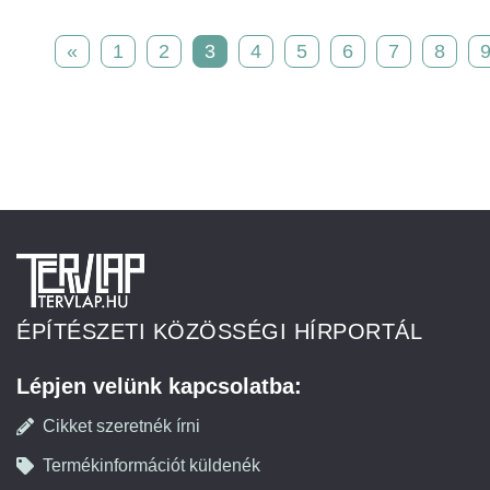
«
1
2
3
4
5
6
7
8
ÉPÍTÉSZETI KÖZÖSSÉGI HÍRPORTÁL
Lépjen velünk kapcsolatba:
Cikket szeretnék írni
Termékinformációt küldenék