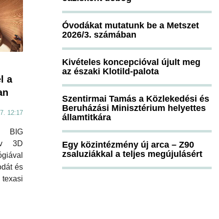
Óvodákat mutatunk be a Metszet
2026/3. számában
Kivételes koncepcióval újult meg
az északi Klotild-palota
l a
an
Szentirmai Tamás a Közlekedési és
Beruházási Minisztérium helyettes
7. 12:17
államtitkára
 BIG
tív 3D
Egy közintézmény új arca – Z90
zsaluziákkal a teljes megújulásért
giával
odát és
texasi