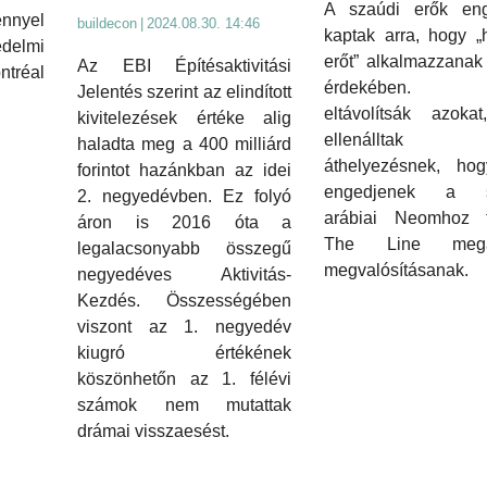
A szaúdi erők eng
nyel
buildecon
|
2024.08.30. 14:46
kaptak arra, hogy „
édelmi
erőt” alkalmazzanak
Az EBI Építésaktivitási
réal
érdekében. 
Jelentés szerint az elindított
eltávolítsák azokat
kivitelezések értéke alig
ellenállta
haladta meg a 400 milliárd
áthelyezésnek, hog
forintot hazánkban az idei
engedjenek a s
2. negyedévben. Ez folyó
arábiai Neomhoz t
áron is 2016 óta a
The Line mega
legalacsonyabb összegű
megvalósításanak.
negyedéves Aktivitás-
Kezdés. Összességében
viszont az 1. negyedév
kiugró értékének
köszönhetőn az 1. félévi
számok nem mutattak
drámai visszaesést.