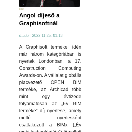
cikk
Angol díjeső a
Graphisoftnál
d.adel
|
2022.11.25. 01:13
A Graphisoft termékei idén
már három kategóriában is
nyertek Londonban, a 17.
Construction Computing
Awards-on. A vállalat globális
piacvezető OPEN BIM
terméke, az Archicad több
mint egy évtizede
folyamatosan az „Év BIM
terméke” díj nyertese, amely
mellé nyertesként
csatlakozott a BIMx („Év
mobiltechnológiája”). Emellett