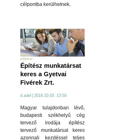
célpontba kerülhetnek.
pályázat
Építész munkatársat
keres a Gyetvai
Fivérek Zrt.
d.adel
|
2019.10.03. 13:50
Magyar tulajdonban lévő,
budapesti székhelyű cég
tervező irodája építész
tervező munkatársat keres
azonnali kezdéssel teljes