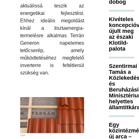
dobog
aktuálissá teszik az
energetikai fejlesztést.
Kivételes
Ehhez ideális megoldást
koncepcióv
kínál a tisztaenergia-
újult meg
termelésre alkalmas Terrán
az északi
Klotild-
Generon napelemes
palota
tetőcserép, amely
működtetéséhez megfelelő
inverterre is feltétlenül
Szentirmai
Tamás a
szükség van.
Közlekedés
és
Beruházási
Minisztéri
helyettes
államtitkár
Egy
közintézm
új arca –
cikk