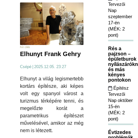
Tervezői
Nap
szeptember
17-én
(MÉK: 2
pont)
hír cikk
Rés a
Elhunyt Frank Gehry
pajzson –
épületburok
nyílászárókn
Csépé
|
2025.12.05. 23:27
és más
kényes
Elhunyt a világ legismertebb
pontokon
kortárs építésze, aki képes
Építész
volt egy spanyol várost a
Tervezői
Nap október
turizmus térképére tenni, és
15-én
megelőzte korát a
(MÉK: 2
parametrikus építészet
pont)
művelésével, amikor az még
nem is létezett.
Évtizedes
problémák