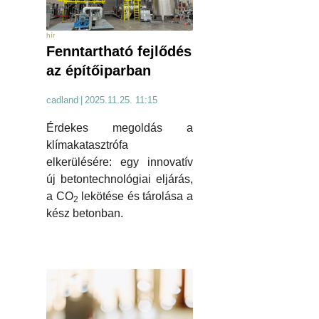
hír
Fenntartható fejlődés
az építőiparban
cadland
|
2025.11.25. 11:15
Érdekes megoldás a
klímakatasztrófa
elkerülésére: egy innovatív
új betontechnológiai eljárás,
a CO
lekötése és tárolása a
2
kész betonban.