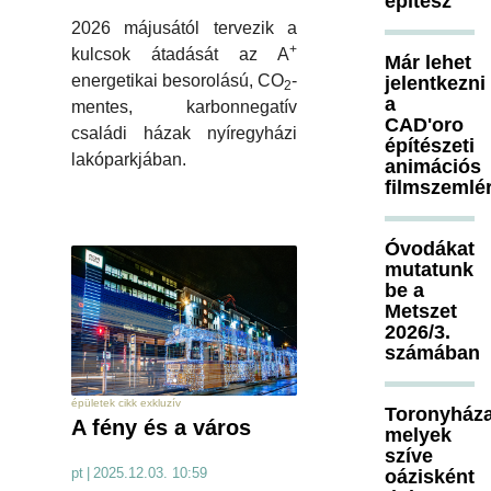
építész
2026 májusától tervezik a
+
kulcsok átadását az A
Már lehet
energetikai besorolású, CO
-
jelentkezni
2
a
mentes, karbonnegatív
CAD'oro
családi házak nyíregyházi
építészeti
lakóparkjában.
animációs
filmszemlé
Óvodákat
mutatunk
be a
Metszet
2026/3.
számában
épületek cikk exkluzív
Toronyháza
A fény és a város
melyek
szíve
pt
|
2025.12.03. 10:59
oázisként