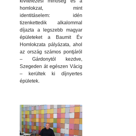
kivitelezési minőség és a
homlokzat, mint
identitáselem: idén
tizenkettedik alkalommal
díjazta a legszebb magyar
épületeket a Baumit Év
Homlokzata pályázata, ahol
az ország számos pontjáról
– Gárdonytól kezdve,
Szegeden át egészen Vácig
– kerültek ki díjnyertes
épületek.