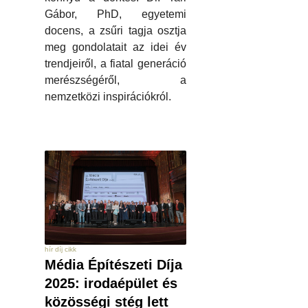
Gábor, PhD, egyetemi
docens, a zsűri tagja osztja
meg gondolatait az idei év
trendjeiről, a fiatal generáció
merészségéről, a
nemzetközi inspirációkról.
hír díj cikk
Média Építészeti Díja
2025: irodaépület és
közösségi stég lett