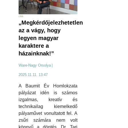
cikk
„Megkérdőjelezhetetlen
az a vágy, hogy
legyen magyar
karaktere a
házainknak!”
Ware-Nagy Orsolya
|
2025.11.11. 13:47
A Baumit Év Homlokzata
pályázat idén is számos
izgalmas, kreatív és
technikailag kiemelkedő
pályaművet vonultatott fel. A
zsűri számára nem volt
könnyű a döntés. Dr. Tari