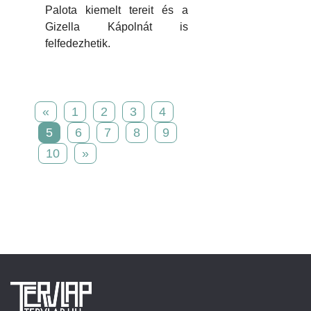
Palota kiemelt tereit és a
Gizella Kápolnát is
felfedezhetik.
«
1
2
3
4
5
6
7
8
9
10
»