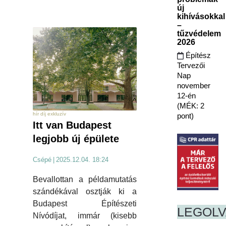
új
kihívásokkal
–
tűzvédelem
2026
Építész
Tervezői
Nap
november
12-én
(MÉK: 2
hír díj exkluzív
pont)
Itt van Budapest
legjobb új épülete
Csépé
|
2025.12.04. 18:24
Bevallottan a példamutatás
szándékával osztják ki a
Budapest Építészeti
LEGOL
Nívódíjat, immár (kisebb