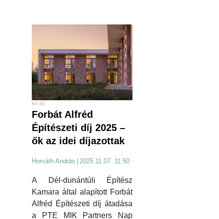
hír díj
Forbát Alfréd
Építészeti díj 2025 –
ők az idei díjazottak
Horváth András
|
2025.11.07. 11:50
A Dél-dunántúli Építész
Kamara által alapított Forbát
Alfréd Építészeti díj átadása
a PTE MIK Partners Nap