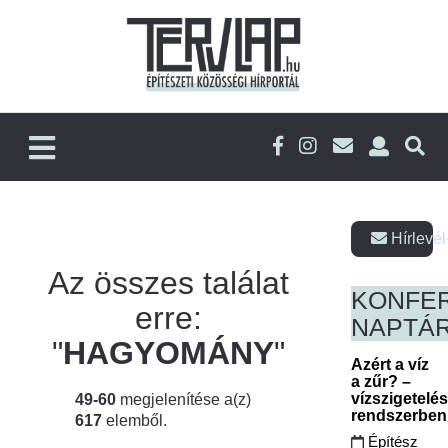
Hírlevél
Az összes találat
KONFE
erre:
NAPTÁ
"
HAGYOMÁNY
"
Azért a víz
a zűr? –
vízszigetelé
49-60
megjelenítése a(z)
rendszerbe
617
elemből.
Építész