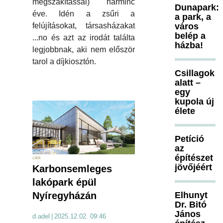
megszakítással) harminc
Dunapark:
éve. Idén a zsűri a
a park, a
felújításokat, társasházakat
város
belép a
...no és azt az irodát találta
házba!
legjobbnak, aki nem először
tarol a díjkiosztón.
Csillagok
alatt –
egy
kupola új
élete
Petíció
az
építészet
cikk
jövőjéért
Karbonsemleges
lakópark épül
Elhunyt
Nyíregyházán
Dr. Bitó
János
d.adel
|
2025.12.02. 09:46