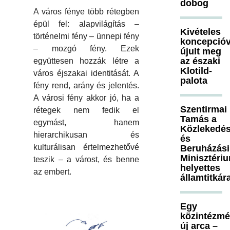
dobog
A város fénye több rétegben
épül fel: alapvilágítás –
Kivételes
történelmi fény – ünnepi fény
koncepcióv
– mozgó fény. Ezek
újult meg
az északi
együttesen hozzák létre a
Klotild-
város éjszakai identitását. A
palota
fény rend, arány és jelentés.
A városi fény akkor jó, ha a
Szentirmai
rétegek nem fedik el
Tamás a
egymást, hanem
Közlekedés
hierarchikusan és
és
kulturálisan értelmezhetővé
Beruházási
Minisztéri
teszik – a várost, és benne
helyettes
az embert.
államtitkár
Egy
közintézm
új arca –