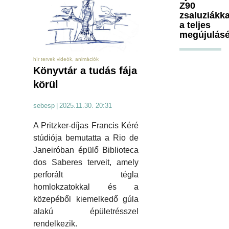
Z90
zsaluziákka
a teljes
megújulásé
hír tervek videók, animációk
Könyvtár a tudás fája
körül
sebesp
|
2025.11.30. 20:31
A Pritzker-díjas Francis Kéré
stúdiója bemutatta a Rio de
Janeiróban épülő Biblioteca
dos Saberes terveit, amely
perforált tégla
homlokzatokkal és a
közepéből kiemelkedő gúla
alakú épületrésszel
rendelkezik.