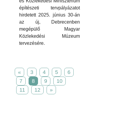
és Közlekedési Minisztérium
építészeti tervpályázatot
hirdetett 2025. június 30-án
az új, Debrecenben
megépülő Magyar
Közlekedési Múzeum
tervezésére.
«
3
4
5
6
7
8
9
10
11
12
»