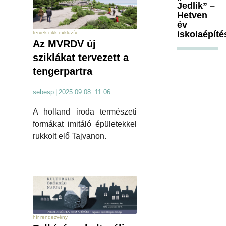
Jedlik” –
Hetven
év
iskolaépíté
tervek cikk exkluzív
Az MVRDV új
sziklákat tervezett a
tengerpartra
sebesp
|
2025.09.08. 11:06
A holland iroda természeti
formákat imitáló épületekkel
rukkolt elő Tajvanon.
hír rendezvény