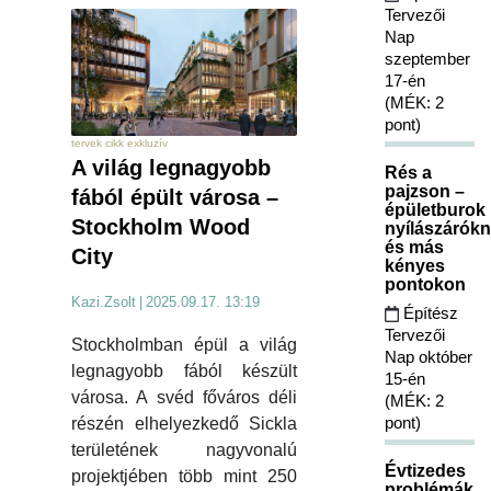
Tervezői
Nap
szeptember
17-én
(MÉK: 2
pont)
tervek cikk exkluzív
A világ legnagyobb
Rés a
pajzson –
fából épült városa –
épületburok
Stockholm Wood
nyílászárókn
és más
City
kényes
pontokon
Kazi.Zsolt
|
2025.09.17. 13:19
Építész
Tervezői
Stockholmban épül a világ
Nap október
legnagyobb fából készült
15-én
városa. A svéd főváros déli
(MÉK: 2
pont)
részén elhelyezkedő Sickla
területének nagyvonalú
Évtizedes
projektjében több mint 250
problémák