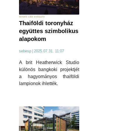
tervek cikk exkluzív
Thaiföldi toronyház
együttes szimbolikus
alapokom
sebesp
|
2025.07.31. 11:07
A brit Heatherwick Studio
különös bangkoki projektjét
a hagyományos thaiföldi
lampionok ihlették.