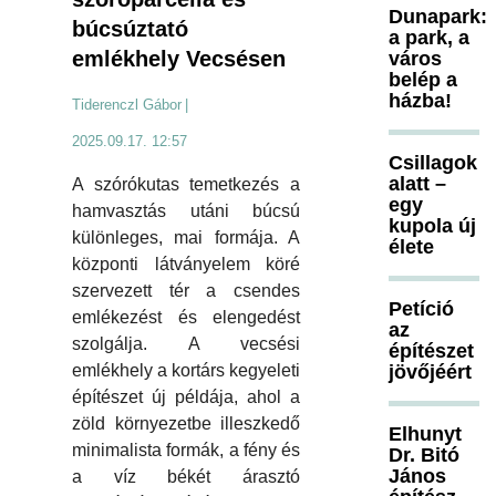
Dunapark:
búcsúztató
a park, a
emlékhely Vecsésen
város
belép a
házba!
Tiderenczl Gábor
|
2025.09.17. 12:57
Csillagok
alatt –
A szórókutas temetkezés a
egy
hamvasztás utáni búcsú
kupola új
különleges, mai formája. A
élete
központi látványelem köré
szervezett tér a csendes
Petíció
emlékezést és elengedést
az
szolgálja. A vecsési
építészet
emlékhely a kortárs kegyeleti
jövőjéért
építészet új példája, ahol a
zöld környezetbe illeszkedő
Elhunyt
minimalista formák, a fény és
Dr. Bitó
János
a víz békét árasztó