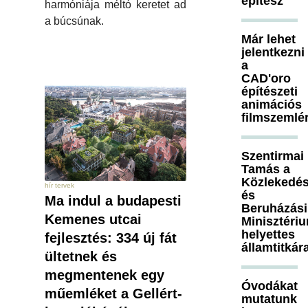
építész
harmóniája méltó keretet ad
a búcsúnak.
Már lehet
jelentkezni
a
CAD'oro
építészeti
animációs
filmszemlé
Szentirmai
Tamás a
Közlekedés
hír tervek
és
Ma indul a budapesti
Beruházási
Kemenes utcai
Minisztéri
helyettes
fejlesztés: 334 új fát
államtitkár
ültetnek és
megmentenek egy
Óvodákat
műemléket a Gellért-
mutatunk