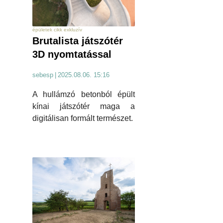
épületek cikk exkluzív
Brutalista játszótér
3D nyomtatással
sebesp
|
2025.08.06. 15:16
A hullámzó betonból épült
kínai játszótér maga a
digitálisan formált természet.