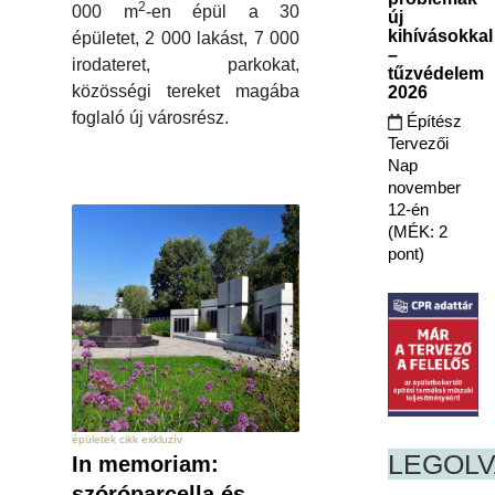
2
000 m
-en épül a 30
új
kihívásokkal
épületet, 2 000 lakást, 7 000
–
irodateret, parkokat,
tűzvédelem
közösségi tereket magába
2026
foglaló új városrész.
Építész
Tervezői
Nap
november
12-én
(MÉK: 2
pont)
épületek cikk exkluzív
LEGOL
In memoriam:
szóróparcella és