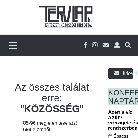
Hírlevél
Az összes találat
KONFE
erre:
NAPTÁ
"
KÖZÖSSÉG
"
Azért a víz
a zűr? –
vízszigetelé
85-96
megjelenítése a(z)
rendszerbe
694
elemből.
Építész