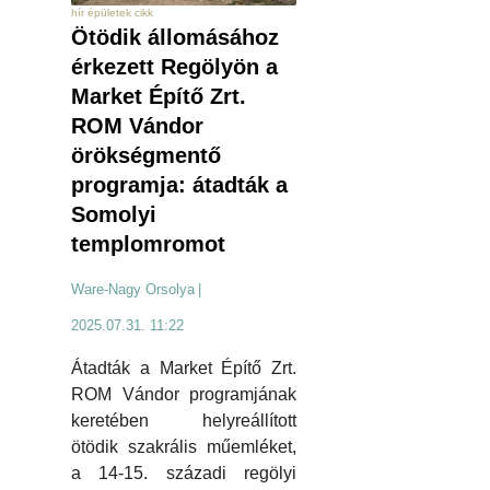
hír épületek cikk
Ötödik állomásához
érkezett Regölyön a
Market Építő Zrt.
ROM Vándor
örökségmentő
programja: átadták a
Somolyi
templomromot
Ware-Nagy Orsolya
|
2025.07.31. 11:22
Átadták a Market Építő Zrt.
ROM Vándor programjának
keretében helyreállított
ötödik szakrális műemléket,
a 14-15. századi regölyi