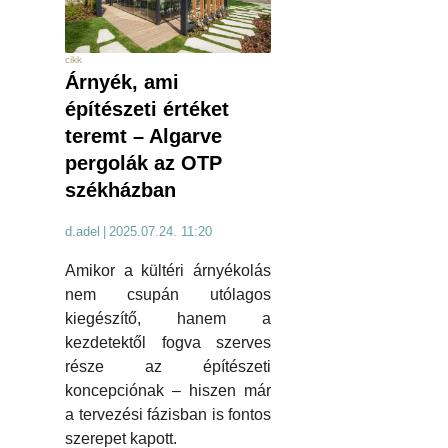
cikk
Árnyék, ami
építészeti értéket
teremt – Algarve
pergolák az OTP
székházban
d.adel
|
2025.07.24. 11:20
Amikor a kültéri árnyékolás
nem csupán utólagos
kiegészítő, hanem a
kezdetektől fogva szerves
része az építészeti
koncepciónak – hiszen már
a tervezési fázisban is fontos
szerepet kapott.