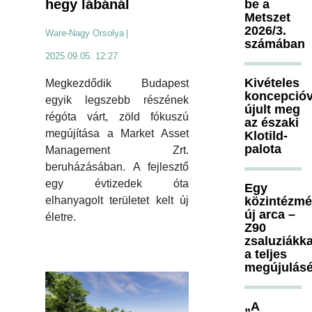
hegy lábánál
be a
Metszet
2026/3.
Ware-Nagy Orsolya
|
számában
2025.09.05. 12:27
Kivételes
Megkezdődik Budapest
koncepcióv
egyik legszebb részének
újult meg
régóta várt, zöld fókuszú
az északi
megújítása a Market Asset
Klotild-
palota
Management Zrt.
beruházásában. A fejlesztő
egy évtizedek óta
Egy
közintézm
elhanyagolt területet kelt új
új arca –
életre.
Z90
zsaluziákka
a teljes
megújulásé
„A