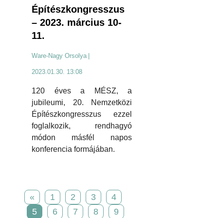
Építészkongresszus
– 2023. március 10-
11.
Ware-Nagy Orsolya
|
2023.01.30. 13:08
120 éves a MÉSZ, a
jubileumi, 20. Nemzetközi
Építészkongresszus ezzel
foglalkozik, rendhagyó
módon másfél napos
konferencia formájában.
«
1
2
3
4
5
6
7
8
9