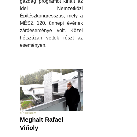
gazdag programot kínált az
idei Nemzetközi
Építészkongresszus, mely a
MÉSZ 120. ünnepi évének
záróeseménye volt. Közel
hétszázan vettek részt az
eseményen.
hír exkluzív
Meghalt Rafael
Viñoly