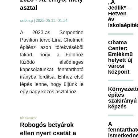
„A
asztal
Jedlik” –
Hetven
év
sebesp
|
2023.06.11. 01:34
iskolaépíté
A 2023-as Serpentine
Pavilion terve Lina Ghotmeh
Obama
építész azon törekvéséből
Center:
Emlékmű
fakad, hogy a Földhöz
helyett új
fűződő elsődleges
városi
kapcsolatunkat fenntartható
központ
irányba fordítsa. Ehhez első
lépés lenne, hogy üljünk le
Környezett
egy nagy közös asztalhoz.
építés
szakirányú
képzés
hír exkluzív
A
Robogós betyárok
fenntartha
ellen nyert csatát a
ismerkedn