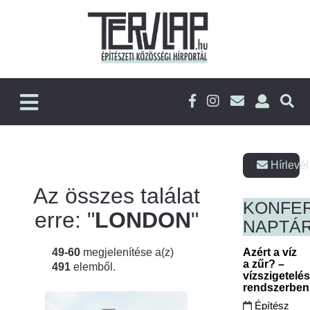
Hírlevél
Az összes találat
KONFE
erre: "
LONDON
"
NAPTÁ
49-60
megjelenítése a(z)
Azért a víz
a zűr? –
491
elemből.
vízszigetelé
rendszerbe
Építész