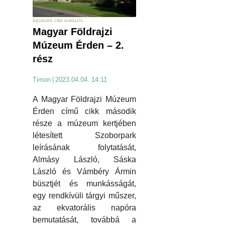
épületek cikk exkluzív
Magyar Földrajzi
Múzeum Érden – 2.
rész
Timon
|
2023.04.04. 14:11
A Magyar Földrajzi Múzeum
Érden című cikk második
része a múzeum kertjében
létesített Szoborpark
leírásának folytatását,
Almásy László, Sáska
László és Vámbéry Ármin
büsztjét és munkásságát,
egy rendkívüli tárgyi műszer,
az ekvatorális napóra
bemutatását, továbbá a