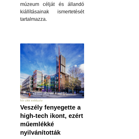
múzeum célját és állandó
kiállításainak ismertetését
tartalmazza.
hír cikk exkluzív
Veszély fenyegette a
high-tech ikont, ezért
műemlékké
nyilvánították