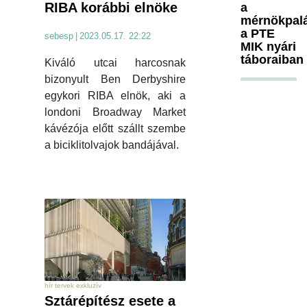
RIBA korábbi elnöke
a
mérnökpal
a PTE
sebesp
|
2023.05.17. 22:22
MIK nyári
táboraiban
Kiváló utcai harcosnak
bizonyult Ben Derbyshire
egykori RIBA elnök, aki a
londoni Broadway Market
kávézója előtt szállt szembe
a biciklitolvajok bandájával.
hír tervek exkluzív
Sztárépítész esete a