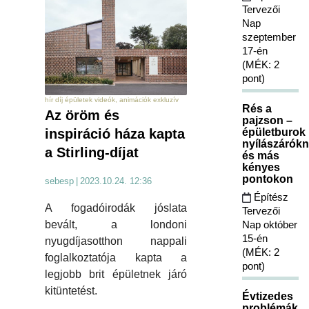
Tervezői
Nap
szeptember
17-én
(MÉK: 2
pont)
hír díj épületek videók, animációk exkluzív
Rés a
Az öröm és
pajzson –
inspiráció háza kapta
épületburok
nyílászárókn
a Stirling-díjat
és más
kényes
pontokon
sebesp
|
2023.10.24. 12:36
Építész
A fogadóirodák jóslata
Tervezői
bevált, a londoni
Nap október
15-én
nyugdíjasotthon nappali
(MÉK: 2
foglalkoztatója kapta a
pont)
legjobb brit épületnek járó
kitüntetést.
Évtizedes
problémák