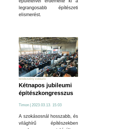
épületeivel érdemelte ki a
legrangosabb építészeti
elismerést.
rendezvény exkluzív
Kétnapos jubileumi
építészkongresszus
Timon
|
2023.03.13. 15:03
A szokásosnál hosszabb, és
világhírű építészekben