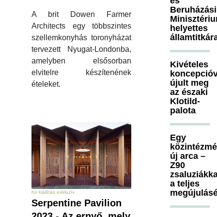
és
Beruházási
A brit Dowen Farmer
Minisztéri
Architects egy többszintes
helyettes
államtitkár
szellemkonyhás toronyházat
tervezett Nyugat-Londonba,
amelyben elsősorban
Kivételes
elvitelre készítenének
koncepcióv
újult meg
ételeket.
az északi
Klotild-
palota
Egy
közintézm
új arca –
Z90
zsaluziákka
a teljes
megújulásé
hír kiállítás exkluzív
Serpentine Pavilion
2023 - Az ernyő, mely