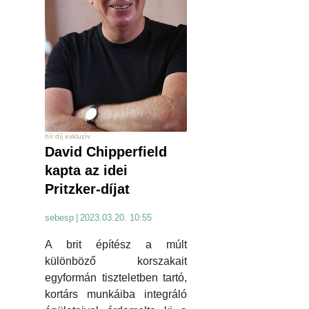
hír díj exkluzív
David Chipperfield
kapta az idei
Pritzker-díjat
sebesp
|
2023.03.20. 10:55
A brit építész a múlt
különböző korszakait
egyformán tiszteletben tartó,
kortárs munkáiba integráló