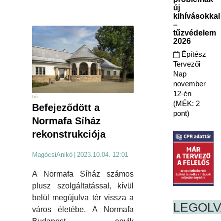
új
kihívásokkal
–
tűzvédelem
2026
Építész
Tervezői
Nap
november
12-én
hír
(MÉK: 2
Befejeződött a
pont)
Normafa Síház
rekonstrukciója
MagócsiAnikó
|
2023.10.04. 12:01
A Normafa Síház számos
plusz szolgáltatással, kívül
belül megújulva tér vissza a
LEGOL
város életébe. A Normafa