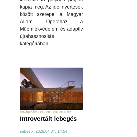
kapja meg. Az idei nyertesek
között szerepel a Magyar
Állami Operaház a
Műemlékvédelem és adaptív
újrahasznosítás
kategóriában.
családi házak épületek cikk exkluzív
Introvertált lebegés
sebesp
|
2026.04.07. 14:54