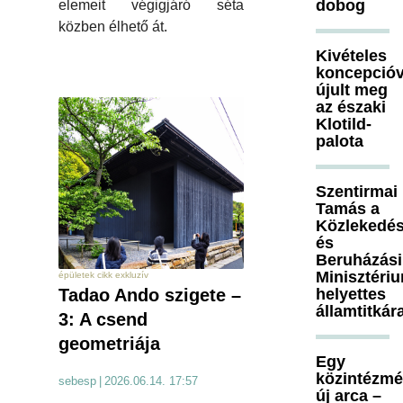
dobog
elemeit végigjáró séta
közben élhető át.
Kivételes
koncepcióv
újult meg
az északi
Klotild-
palota
Szentirmai
Tamás a
Közlekedés
és
Beruházási
Minisztéri
épületek cikk exkluzív
helyettes
Tadao Ando szigete –
államtitkár
3: A csend
geometriája
Egy
közintézm
sebesp
|
2026.06.14. 17:57
új arca –