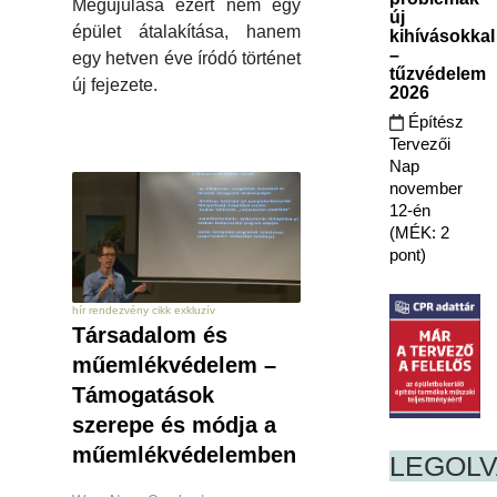
Megújulása ezért nem egy
új
épület átalakítása, hanem
kihívásokkal
–
egy hetven éve íródó történet
tűzvédelem
új fejezete.
2026
Építész
Tervezői
Nap
november
12-én
(MÉK: 2
pont)
hír rendezvény cikk exkluzív
Társadalom és
műemlékvédelem –
Támogatások
szerepe és módja a
műemlékvédelemben
LEGOL