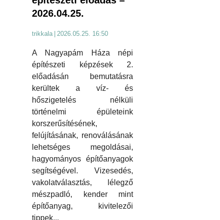
2026.04.25.
trikkala
|
2026.05.25. 16:50
A Nagyapám Háza népi
építészeti képzések 2.
előadásán bemutatásra
kerültek a víz- és
hőszigetelés nélküli
történelmi épületeink
korszerűsítésének,
felújításának, renoválásának
lehetséges megoldásai,
hagyományos építőanyagok
segítségével. Vizesedés,
vakolatválasztás, lélegző
mészpadló, kender mint
építőanyag, kivitelezői
tippek...