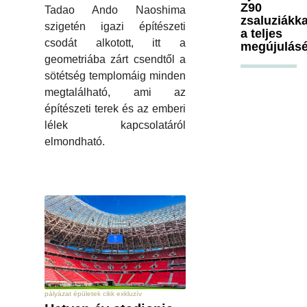
Z90
Tadao Ando Naoshima
zsaluziákka
szigetén igazi építészeti
a teljes
csodát alkotott, itt a
megújulásé
geometriába zárt csendtől a
sötétség templomáig minden
megtalálható, ami az
építészeti terek és az emberi
lélek kapcsolatáról
elmondható.
pályázat épületek cikk exkluzív