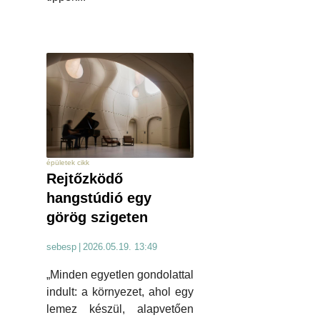
épületek cikk
Rejtőzködő
hangstúdió egy
görög szigeten
sebesp
|
2026.05.19. 13:49
„Minden egyetlen gondolattal
indult: a környezet, ahol egy
lemez készül, alapvetően