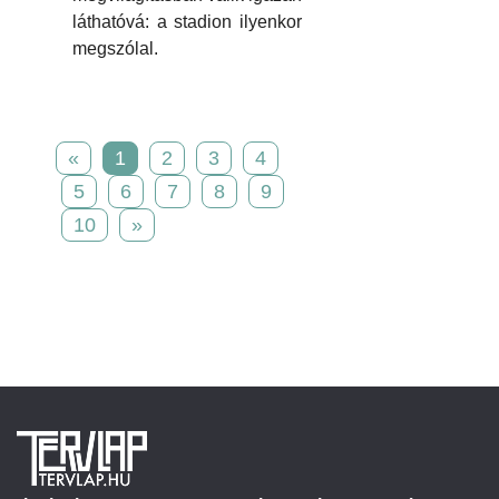
láthatóvá: a stadion ilyenkor
megszólal.
«
1
2
3
4
5
6
7
8
9
10
»