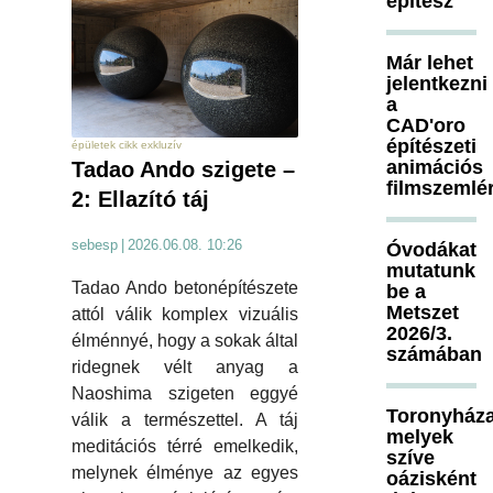
építész
Már lehet
jelentkezni
a
CAD'oro
építészeti
épületek cikk exkluzív
animációs
Tadao Ando szigete –
filmszemlé
2: Ellazító táj
sebesp
|
2026.06.08. 10:26
Óvodákat
mutatunk
Tadao Ando betonépítészete
be a
Metszet
attól válik komplex vizuális
2026/3.
élménnyé, hogy a sokak által
számában
ridegnek vélt anyag a
Naoshima szigeten eggyé
Toronyháza
válik a természettel. A táj
melyek
meditációs térré emelkedik,
szíve
melynek élménye az egyes
oázisként