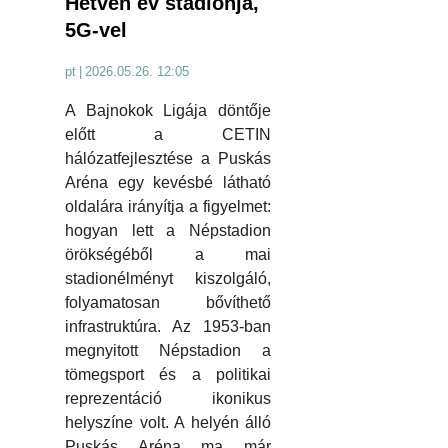
Hetven év stadionja,
5G-vel
pt
|
2026.05.26. 12:05
A Bajnokok Ligája döntője
előtt a CETIN
hálózatfejlesztése a Puskás
Aréna egy kevésbé látható
oldalára irányítja a figyelmet:
hogyan lett a Népstadion
örökségéből a mai
stadionélményt kiszolgáló,
folyamatosan bővíthető
infrastruktúra. Az 1953-ban
megnyitott Népstadion a
tömegsport és a politikai
reprezentáció ikonikus
helyszíne volt. A helyén álló
Puskás Aréna ma már