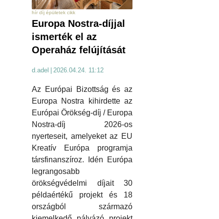
hír díj épületek cikk
Europa Nostra-díjjal
ismerték el az
Operaház felújítását
d.adel
|
2026.04.24. 11:12
Az Európai Bizottság és az
Europa Nostra kihirdette az
Európai Örökség-díj / Europa
Nostra-díj 2026-os
nyerteseit, amelyeket az EU
Kreatív Európa programja
társfinanszíroz. Idén Európa
legrangosabb
örökségvédelmi díjait 30
példaértékű projekt és 18
országból származó
kiemelkedő pályázó projekt