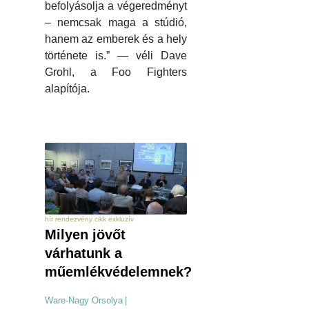
befolyásolja a végeredményt
– nemcsak maga a stúdió,
hanem az emberek és a hely
története is.” — véli Dave
Grohl, a Foo Fighters
alapítója.
hír rendezvény cikk exkluzív
Milyen jövőt
várhatunk a
műemlékvédelemnek?
Ware-Nagy Orsolya
|