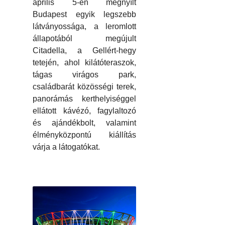
április 5-én megnyílt
Budapest egyik legszebb
látványossága, a leromlott
állapotából megújult
Citadella, a Gellért-hegy
tetején, ahol kilátóteraszok,
tágas virágos park,
családbarát közösségi terek,
panorámás kerthelyiséggel
ellátott kávézó, fagylaltozó
és ajándékbolt, valamint
élményközpontú kiállítás
várja a látogatókat.