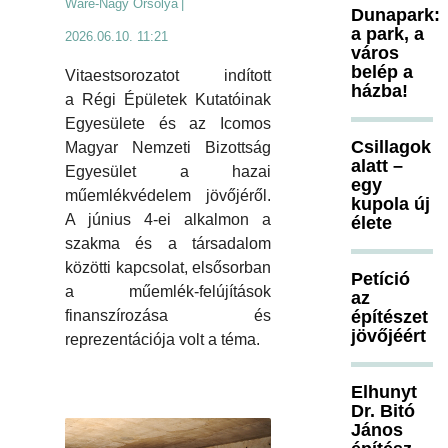
Ware-Nagy Orsolya
|
Dunapark:
a park, a
2026.06.10. 11:21
város
belép a
Vitaestsorozatot indított
házba!
a Régi Épületek Kutatóinak
Egyesülete és az Icomos
Csillagok
Magyar Nemzeti Bizottság
alatt –
Egyesület a hazai
egy
műemlékvédelem jövőjéről.
kupola új
A június 4-ei alkalmon a
élete
szakma és a társadalom
közötti kapcsolat, elsősorban
Petíció
a műemlék-felújítások
az
építészet
finanszírozása és
jövőjéért
reprezentációja volt a téma.
Elhunyt
Dr. Bitó
János