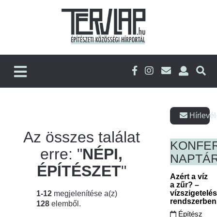
Hírlevél
Az összes találat
KONFE
erre: "
NÉPI,
NAPTÁ
ÉPÍTÉSZET
"
Azért a víz
a zűr? –
vízszigetelé
1-12
megjelenítése a(z)
rendszerbe
128
elemből.
Építész