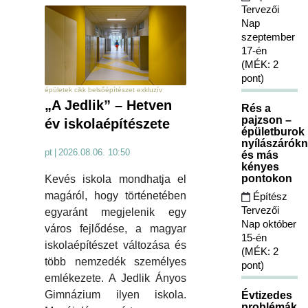
Tervezői
Nap
szeptember
17-én
(MÉK: 2
pont)
épületek cikk belsőépítészet exkluzív
„A Jedlik” – Hetven
Rés a
pajzson –
év iskolaépítészete
épületburok
nyílászárókn
pt
|
2026.08.06. 10:50
és más
kényes
pontokon
Kevés iskola mondhatja el
magáról, hogy történetében
Építész
Tervezői
egyaránt megjelenik egy
Nap október
város fejlődése, a magyar
15-én
iskolaépítészet változása és
(MÉK: 2
több nemzedék személyes
pont)
emlékezete. A Jedlik Ányos
Gimnázium ilyen iskola.
Évtizedes
problémák