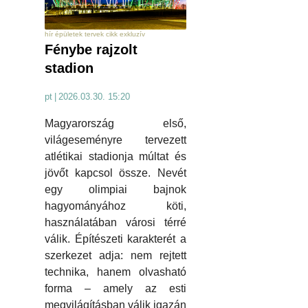
hír épületek tervek cikk exkluzív
Fénybe rajzolt
stadion
pt
|
2026.03.30. 15:20
Magyarország első,
világeseményre tervezett
atlétikai stadionja múltat és
jövőt kapcsol össze. Nevét
egy olimpiai bajnok
hagyományához köti,
használatában városi térré
válik. Építészeti karakterét a
szerkezet adja: nem rejtett
technika, hanem olvasható
forma – amely az esti
megvilágításban válik igazán