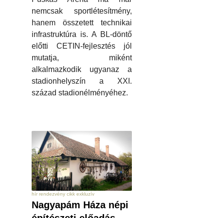
nemcsak sportlétesítmény,
hanem összetett technikai
infrastruktúra is. A BL-döntő
előtti CETIN-fejlesztés jól
mutatja, miként
alkalmazkodik ugyanaz a
stadionhelyszín a XXI.
század stadionélményéhez.
hír rendezvény cikk exkluzív
Nagyapám Háza népi
építészeti előadás –