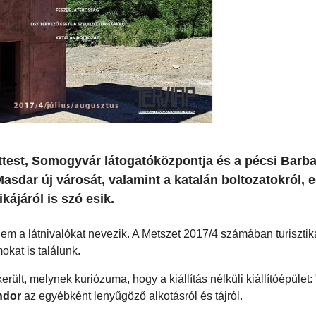
test, Somogyvár látogatóközpontja és a pécsi Barba
asdar új városát, valamint a katalán boltozatokról, 
kájáról is szó esik.
em a látnivalókat nevezik. A Metszet 2017/4 számában turisztika
okat is találunk.
ült, melynek kuriózuma, hogy a kiállítás nélküli kiállítóépület: 
ndor
az egyébként lenyűgöző alkotásról és tájról.