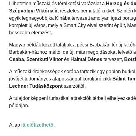
Hihetetlen műszaki és téralkotási varázslat a
Herzog és d
Szépvölgyi Viktória
írt részletes bemutató cikket. Szintén
egyik legnagyobbika Kínába tervezett amolyan igazi portug
komplett új város, mely a Smart City elvei szerint épült, Ma
hosszabb elemzést.
Magyar példák között találjuk a pécsi Barbakán tér új lakó
Barbakán-házhoz méltó, de új, más megoldásokat felvető a
Csaba
,
Szentkuti Viktor
és
Halmai Dénes
tervezett,
Botz
A műszaki érdekességek sorába tartozik egy gabion burkol
jövőjét tudományos alapossággal körüljáró cikk
Bálint Tam
Lechner Tudásközpont
szerzőitől.
A tulajdonképpeni turisztikai attrakciók térbeli elhelyezk
példáján.
A lap
itt előfizethető
.