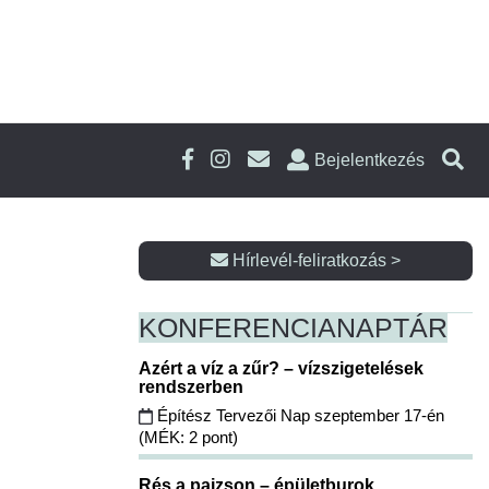
Bejelentkezés
Hírlevél-feliratkozás >
KONFERENCIA
NAPTÁR
Azért a víz a zűr? – vízszigetelések
rendszerben
Építész Tervezői Nap szeptember 17-én
(MÉK: 2 pont)
Rés a pajzson – épületburok