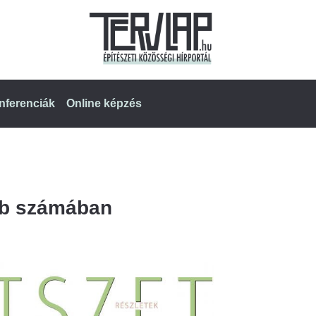
nferenciák
Online képzés
ebb számában