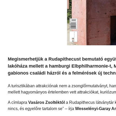
Megismerhetjük a Rudapithecust bemutató együt
lakóháza mellett a hamburgi Elbphilharmonie-t, M
gabionos családi házról és a felmérések új techni
A turisztikában attrakciónak nem a zsonglőrmutatványt, han
mellett hagyományos értelemben vett attrakciókat, kuriózum
A címlapra
Vasáros Zsoltéktól
a Rudapithecus látványtár ker
nincs, és egyelőre tartalom se" – írja
Wesselényi-Garay A