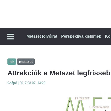
Metszet folyóirat
Perspektíva kisfilmek
Ko
hír
metszet
Attrakciók a Metszet legfriss
Csépé
|
2017.08.07. 13:20