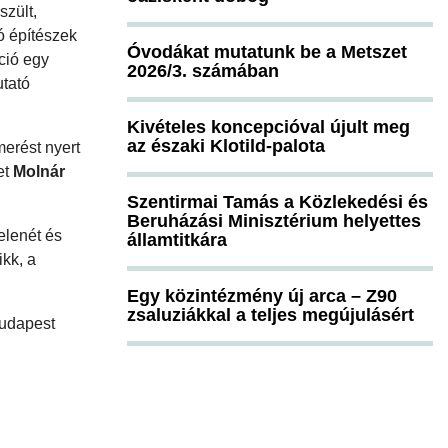
szült,
tó építészek
Óvodákat mutatunk be a Metszet
kció egy
2026/3. számában
utató
Kivételes koncepcióval újult meg
az északi Klotild-palota
merést nyert
et
Molnár
Szentirmai Tamás a Közlekedési és
Beruházási Minisztérium helyettes
jelenét és
államtitkára
kk, a
Egy közintézmény új arca – Z90
zsaluziákkal a teljes megújulásért
Budapest