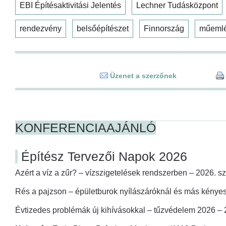
EBI Építésaktivitási Jelentés
Lechner Tudásközpont
rendezvény
belsőépítészet
Finnország
műeml
Üzenet a szerzőnek
KONFERENCIAAJÁNLÓ
Építész Tervezői Napok 2026
Azért a víz a zűr? – vízszigetelések rendszerben – 2026. s
Rés a pajzson – épületburok nyílászáróknál és más kényes
Évtizedes problémák új kihívásokkal – tűzvédelem 2026 –