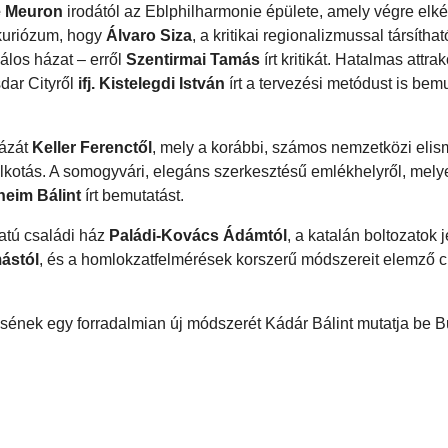
e Meuron
irodától az Eblphilharmonie épülete, amely végre elké
 kuriózum, hogy
Álvaro Siza
, a kritikai regionalizmussal társítha
álos házat – erről
Szentirmai Tamás
írt kritikát. Hatalmas attra
sdar Cityről
ifj. Kistelegdi István
írt a tervezési metódust is bem
házát
Keller Ferenctől
, mely a korábbi, számos nemzetközi elis
lkotás. A somogyvári, elegáns szerkesztésű emlékhelyről, mely
heim Bálint
írt bemutatást.
atú családi ház
Paládi-Kovács Ádámtól
, a katalán boltozatok 
ástól
, és a homlokzatfelmérések korszerű módszereit elemző ci
edésének egy forradalmian új módszerét Kádár Bálint mutatja be 