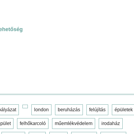
lehetőség
pályázat
london
beruházás
felújítás
épületek
pület
felhőkarcoló
műemlékvédelem
irodaház