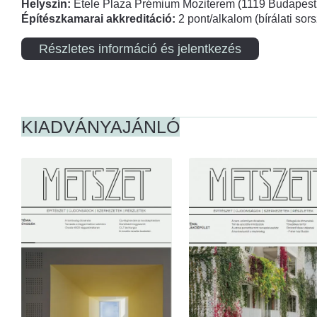
Helyszín:
Etele Plaza Prémium Moziterem (1119 Budapest,
Építészkamarai akkreditáció:
2 pont/alkalom (bírálati so
Részletes információ és jelentkezés
KIADVÁNYAJÁNLÓ