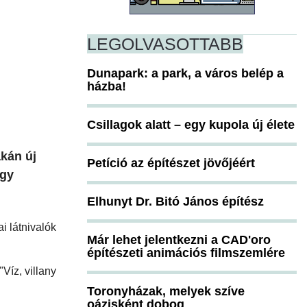
LEGOLVASOTTABB
Dunapark: a park, a város belép a
házba!
Csillagok alatt – egy kupola új élete
kán új
Petíció az építészet jövőjéért
egy
Elhunyt Dr. Bitó János építész
i látnivalók
Már lehet jelentkezni a CAD'oro
építészeti animációs filmszemlére
"Víz, villany
Toronyházak, melyek szíve
oázisként dobog