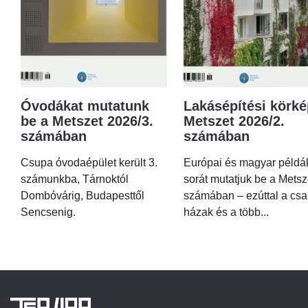
Óvodákat mutatunk
Lakásépítési körké
be a Metszet 2026/3.
Metszet 2026/2.
számában
számában
Csupa óvodaépület került 3.
Európai és magyar példá
számunkba, Tárnoktól
sorát mutatjuk be a Metsz
Dombóvárig, Budapesttől
számában – ezúttal a csa
Sencsenig.
házak és a több...