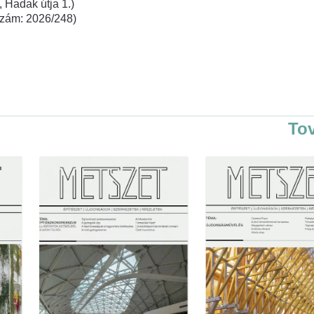
 Hadak útja 1.)
rszám: 2026/248)
To