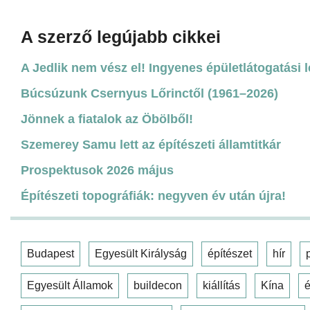
A szerző legújabb cikkei
A Jedlik nem vész el! Ingyenes épületlátogatási 
Búcsúzunk Csernyus Lőrinctől (1961–2026)
Jönnek a fiatalok az Öbölből!
Szemerey Samu lett az építészeti államtitkár
Prospektusok 2026 május
Építészeti topográfiák: negyven év után újra!
Budapest
Egyesült Királyság
építészet
hír
Egyesült Államok
buildecon
kiállítás
Kína
é