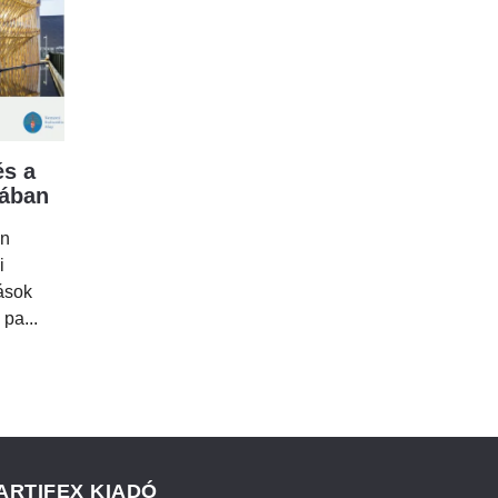
s a
mában
en
i
tások
 pa...
ARTIFEX KIADÓ