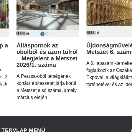
p a
Álláspontok az
Újdonságművelé
öbölből és azon túlról
Metszet 6. szá
– Megjelent a Metszet
A 6. lapszám kiemelt
2026/1. száma
k
foglalkozik az Oszaka
A Perzsa-öböl térségének
et 2.
Expóval, a világkiállí
kortárs építészetét járja körül
ládi
történetével és az idei
a Metszet első száma, amely
március elején
TERVLAP MENÜ