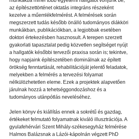
munkákba minél több egyetemi hallgatót vonjunk be,
az építészettörténet oktatás integráns részeként
kezelve a műemlékfelmérést. A felmérések során
megszerzett tudás később önálló tudományos diákköri
munkákban, publikációkban, a legjobbak esetében
doktori értekezésben hasznosult. A terepen szerzett
gyakorlati tapasztalat pedig közvetlen segítséget nyújt
a hallgatók későbbi tervezői praxisa során is; tekintve,
hogy napjaink építészetében dominálnak az épített
örökség fenntartását, rehabilitációját jelentő feladatok,
melyekben a felmérés a tervezési folyamat
nélkülözhetetlen eleme. Ezek a projektek alapvetően
járulnak hozzá a tehetséggondozáshoz és a
tudományos utánpótlás neveléséhez.
Jelen könyv és kiállítás ennek a sokrétű és gazdag,
értékeket felmutató folyamatnak kiváló illusztrációja. A
gyulafehérvári Szent Mihály-székesegyház felmérése
Halmos Balázsnak a Lázói-kápolnán végzett PhD