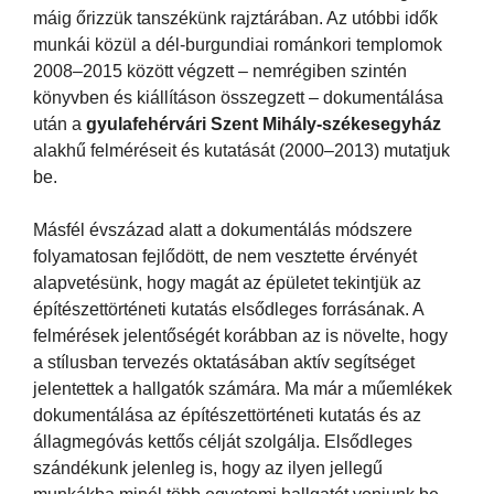
máig őrizzük tanszékünk rajztárában. Az utóbbi idők
munkái közül a dél-burgundiai románkori templomok
2008–2015 között végzett – nemrégiben szintén
könyvben és kiállításon összegzett – dokumentálása
után a
gyulafehérvári Szent Mihály-székesegyház
alakhű felméréseit és kutatását (2000–2013) mutatjuk
be.
Másfél évszázad alatt a dokumentálás módszere
folyamatosan fejlődött, de nem vesztette érvényét
alapvetésünk, hogy magát az épületet tekintjük az
építészettörténeti kutatás elsődleges forrásának. A
felmérések jelentőségét korábban az is növelte, hogy
a stílusban tervezés oktatásában aktív segítséget
jelentettek a hallgatók számára. Ma már a műemlékek
dokumentálása az építészettörténeti kutatás és az
állagmegóvás kettős célját szolgálja. Elsődleges
szándékunk jelenleg is, hogy az ilyen jellegű