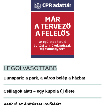
LEGOLVASOTTABB
Dunapark: a park, a város belép a házba!
Csillagok alatt – egy kupola új élete
Petíció az építészet jövőjéért