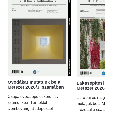
Óvodákat mutatunk be a
Lakásépítési kör
Metszet 2026/3. számában
Metszet 2026/2.
Csupa óvodaépület került 3.
Európai és magyar p
számunkba, Tárnoktól
mutatjuk be a Metsz
Dombóvárig, Budapesttől
– ezúttal a családi 