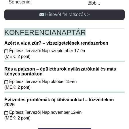
Sencsenig.
több...
Hírlevél-feliratkozás >
KONFERENCIA
NAPTÁR
Azért a víz a zűr? – vízszigetelések rendszerben
Építész Tervezői Nap szeptember 17-én
(MÉK: 2 pont)
Rés a pajzson – épületburok nyílászáróknál és más
kényes pontokon
Építész Tervezői Nap október 15-én
(MÉK: 2 pont)
Évtizedes problémák új kihívásokkal – tűzvédelem
2026
Építész Tervezői Nap november 12-én
(MÉK: 2 pont)