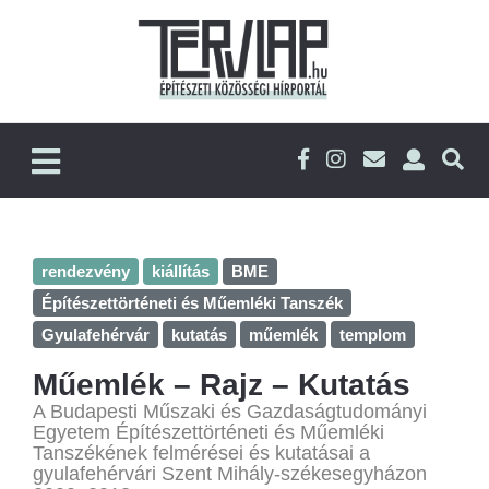
rendezvény
kiállítás
BME
Építészettörténeti és Műemléki Tanszék
Gyulafehérvár
kutatás
műemlék
templom
Műemlék – Rajz – Kutatás
A Budapesti Műszaki és Gazdaságtudományi
Egyetem Építészettörténeti és Műemléki
Tanszékének felmérései és kutatásai a
gyulafehérvári Szent Mihály-székesegyházon