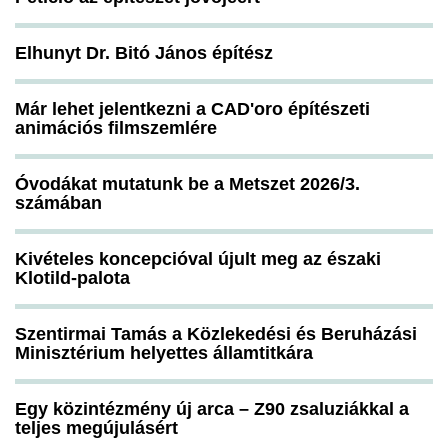
Elhunyt Dr. Bitó János építész
Már lehet jelentkezni a CAD'oro építészeti
animációs filmszemlére
Óvodákat mutatunk be a Metszet 2026/3.
számában
Kivételes koncepcióval újult meg az északi
Klotild-palota
Szentirmai Tamás a Közlekedési és Beruházási
Minisztérium helyettes államtitkára
Egy közintézmény új arca – Z90 zsaluziákkal a
teljes megújulásért