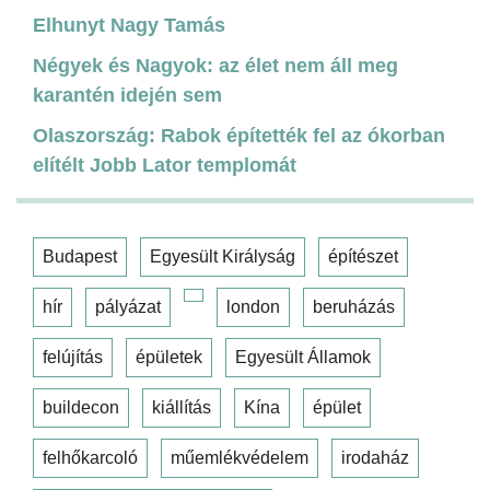
Elhunyt Nagy Tamás
Négyek és Nagyok: az élet nem áll meg
karantén idején sem
Olaszország: Rabok építették fel az ókorban
elítélt Jobb Lator templomát
Budapest
Egyesült Királyság
építészet
hír
pályázat
london
beruházás
felújítás
épületek
Egyesült Államok
buildecon
kiállítás
Kína
épület
felhőkarcoló
műemlékvédelem
irodaház