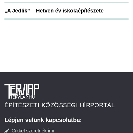
„A Jedlik” – Hetven év iskolaépítészete
ÉPÍTÉSZETI KÖZÖSSÉGI HÍRPORTÁL
Lépjen velünk kapcsolatba:
Cikket szeretnék írni