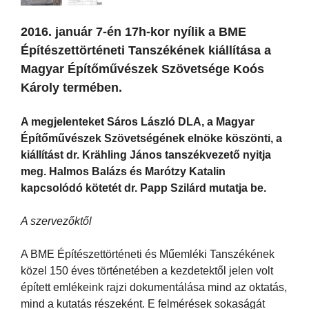
2016. január 7-én 17h-kor nyílik a BME
Építészettörténeti Tanszékének kiállítása a
Magyar Építőművészek Szövetsége Koós
Károly termében.
A megjelenteket Sáros László DLA, a Magyar
Építőművészek Szövetségének elnöke köszönti, a
kiállítást dr. Krähling János tanszékvezető nyitja
meg. Halmos Balázs és Marótzy Katalin
kapcsolódó kötetét dr. Papp Szilárd mutatja be.
A szervezőktől
A BME Építészettörténeti és Műemléki Tanszékének
közel 150 éves történetében a kezdetektől jelen volt
épített emlékeink rajzi dokumentálása mind az oktatás,
mind a kutatás részeként. E felmérések sokaságát