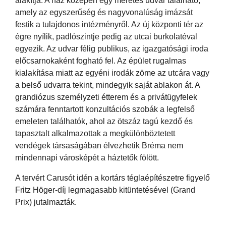
alakítja. A ház közepén egy méretes udvar található,
amely az egyszerűség és nagyvonalúság imázsát
festik a tulajdonos intézményről. Az új központi tér az
égre nyílik, padlószintje pedig az utcai burkolatéval
egyezik. Az udvar félig publikus, az igazgatósági iroda
előcsarnokaként fogható fel. Az épület rugalmas
kialakítása miatt az egyéni irodák zöme az utcára vagy
a belső udvarra tekint, mindegyik saját ablakon át. A
grandiózus személyzeti étterem és a privátügyfelek
számára fenntartott konzultációs szobák a legfelső
emeleten találhatók, ahol az ötszáz tagú kezdő és
tapasztalt alkalmazottak a megkülönböztetett
vendégek társaságában élvezhetik Bréma nem
mindennapi városképét a háztetők fölött.
A tervért Carusót idén a kortárs téglaépítészetre figyelő
Fritz Höger-díj legmagasabb kitüntetésével (Grand
Prix) jutalmazták.