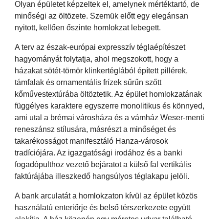
Olyan épületet képzeltek el, amelynek mértéktartó, de
minőségi az öltözete. Szemük előtt egy elegánsan
nyitott, kellően őszinte homlokzat lebegett.
A terv az észak-európai expresszív téglaépítészet
hagyományát folytatja, ahol megszokott, hogy a
házakat sötét-tömör klinkertéglából épített pillérek,
támfalak és ornamentális frízek sűrűn szőtt
kőművestextúrába öltöztetik. Az épület homlokzatának
függélyes karaktere egyszerre monolitikus és könnyed,
ami utal a brémai városháza és a vámház Weser-menti
reneszánsz stílusára, másrészt a minőséget és
takarékosságot manifesztáló Hanza-városok
tradíciójára. Az igazgatósági irodához és a banki
fogadópulthoz vezető bejáratot a külső fal vertikális
faktúrájába illeszkedő hangsúlyos téglakapu jelöli.
A bank arculatát a homlokzaton kívül az épület közös
használatú enteriőrje és belső térszerkezete együtt