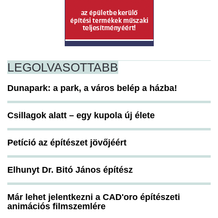
LEGOLVASOTTABB
Dunapark: a park, a város belép a házba!
Csillagok alatt – egy kupola új élete
Petíció az építészet jövőjéért
Elhunyt Dr. Bitó János építész
Már lehet jelentkezni a CAD'oro építészeti
animációs filmszemlére