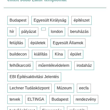
Budapest
Egyesült Királyság
építészet
hír
pályázat
london
beruházás
felújítás
épületek
Egyesült Államok
buildecon
kiállítás
Kína
épület
felhőkarcoló
műemlékvédelem
irodaház
EBI Építésaktivitási Jelentés
Lechner Tudásközpont
Múzeum
eecfa
tervek
ELTINGA
Budapest
rendezvény