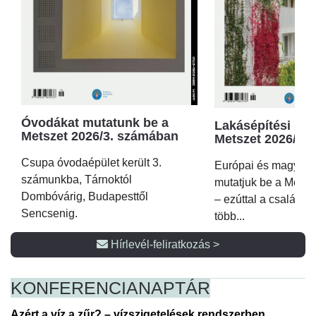
Óvodákat mutatunk be a
Lakásépítési kör
Metszet 2026/3. számában
Metszet 2026/2.
Csupa óvodaépület került 3.
Európai és magyar p
számunkba, Tárnoktól
mutatjuk be a Metsz
Dombóvárig, Budapesttől
– ezúttal a családi 
Sencsenig.
több...
Hírlevél-feliratkozás >
KONFERENCIA
NAPTÁR
Azért a víz a zűr? – vízszigetelések rendszerben