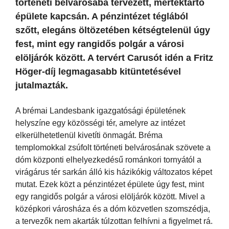
történeti belvárosába tervezett, mértéktartó
épülete kapcsán. A pénzintézet téglából
szőtt, elegáns öltözetében kétségtelenül úgy
fest, mint egy rangidős polgár a városi
elöljárók között. A tervért Carusót idén a Fritz
Höger-díj legmagasabb kitüntetésével
jutalmazták.
A brémai Landesbank igazgatósági épületének
helyszíne egy közösségi tér, amelyre az intézet
elkerülhetetlenül kivetíti önmagát. Bréma
templomokkal zsúfolt történeti belvárosának szövete a
dóm központi elhelyezkedésű románkori tornyától a
virágárus tér sarkán álló kis házikókig változatos képet
mutat. Ezek közt a pénzintézet épülete úgy fest, mint
egy rangidős polgár a városi elöljárók között. Mivel a
középkori városháza és a dóm közvetlen szomszédja,
a tervezők nem akarták túlzottan felhívni a figyelmet rá.