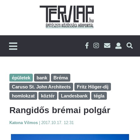
épületek
bank
Bréma
Caruso St. John Architects
Fritz Höger-díj
homlokzat
köztér
Landesbank
tégla
Rangidős brémai polgár
Katona Vilmos
|
2017.10.17. 12:31