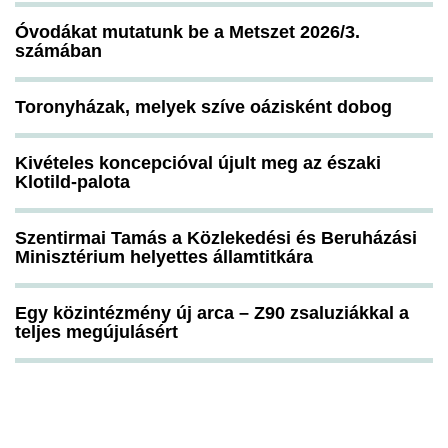
Óvodákat mutatunk be a Metszet 2026/3.
számában
Toronyházak, melyek szíve oázisként dobog
Kivételes koncepcióval újult meg az északi
Klotild-palota
Szentirmai Tamás a Közlekedési és Beruházási
Minisztérium helyettes államtitkára
Egy közintézmény új arca – Z90 zsaluziákkal a
teljes megújulásért