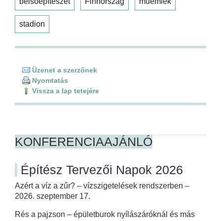
belsőépítészet
Finnország
műemlék
stadion
Üzenet a szerzőnek
Nyomtatás
Vissza a lap tetejére
KONFERENCIAAJÁNLÓ
Építész Tervezői Napok 2026
Azért a víz a zűr? – vízszigetelések rendszerben –
2026. szeptember 17.
Rés a pajzson – épületburok nyílászáróknál és más