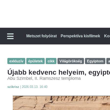
Metszet folyóirat
Perspektíva kisfilmek
Ko
exkluzív
épületek
cikk
Világörökség
Egyiptom
Újabb kedvenc helyeim, egyipt
Abu Szimbel, II. Ramszesz temploma
szikrisz
|
2026.03.13. 16:40