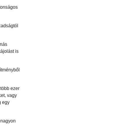
tonságos
zadságtól
nnás
ájolást is
pítményből
több ezer
et, vagy
g egy
s nagyon