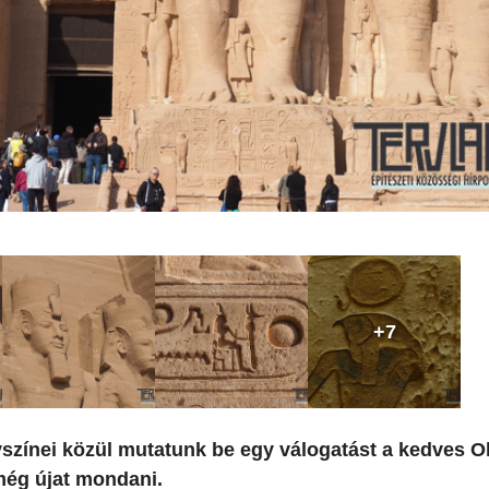
+7
színei közül mutatunk be egy válogatást a kedves O
még újat mondani.