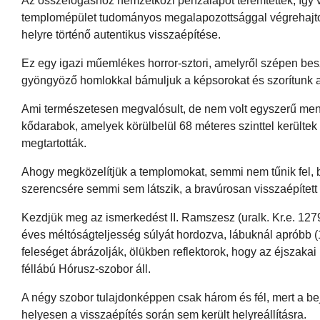
Az összefogáshoz nemzetközi pénzalapot teremtettek, így v
templomépület tudományos megalapozottsággal végrehajto
helyre történő autentikus visszaépítése.
Ez egy igazi műemlékes horror-sztori, amelyről szépen besz
gyöngyöző homlokkal bámuljuk a képsorokat és szorítunk a
Ami természetesen megvalósult, de nem volt egyszerű men
kődarabok, amelyek körülbelül 68 méteres szinttel kerültek
megtartották.
Ahogy megközelítjük a templomokat, semmi nem tűnik fel, 
szerencsére semmi sem látszik, a bravúrosan visszaépítet
Kezdjük meg az ismerkedést II. Ramszesz (uralk. Kr.e. 1
éves méltóságteljesség súlyát hordozva, lábuknál apróbb 
feleséget ábrázolják, ölükben reflektorok, hogy az éjszakai
féllábú Hórusz-szobor áll.
A négy szobor tulajdonképpen csak három és fél, mert a bejá
helyesen a visszaépítés során sem került helyreállításra.