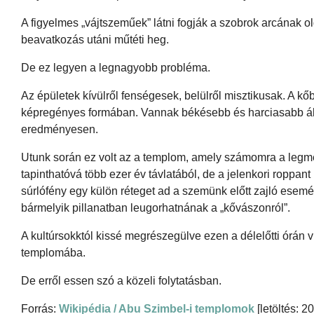
A figyelmes „vájtszeműek” látni fogják a szobrok arcának ol
beavatkozás utáni műtéti heg.
De ez legyen a legnagyobb probléma.
Az épületek kívülről fenségesek, belülről misztikusak. A kő
képregényes formában. Vannak békésebb és harciasabb ábrá
eredményesen.
Utunk során ez volt az a templom, amely számomra a legm
tapinthatóvá több ezer év távlatából, de a jelenkori roppant 
súrlófény egy külön réteget ad a szemünk előtt zajló esemény
bármelyik pillanatban leugorhatnának a „kővászonról”.
A kultúrsokktól kissé megrészegülve ezen a délelőtti órán
templomába.
De erről essen szó a közeli folytatásban.
Forrás:
Wikipédia / Abu Szimbel-i templomok
[letöltés: 2