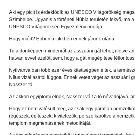
Aki egy picit is érdeklődik az UNESCO Világörökség megszü
Szimbelbe. Ugyanis a történeti Núbia területén fekvő, ma
UNESCO Világörökség Egyezmény origója.
Hogy miért? Ebben a cikkben ennek járunk utána.
Tulajdonképpen mindenről az asszuáni gát tehet, illetve a
hatvan évvel ezelőtt sem, hogy a gát megépítése létfontos
Nyilvánvalóan több ezer éves kitettségben éltek, a termész
Nílus vízállásától függött. Ennek vetett véget az asszuán
Nasszer-tó.
Az akkori egyiptomi elnök, Nasszer vált a tó névadójává, a
Hogy ez nem valósult meg, az csak egy páratlan nemzetköz
régészek, építészek, kivitelezők, persze karöltve a nemze
templom megmentésének metodikáját.