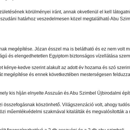
letésének körülményei iránt, annak okvetlenül el kell látogatn
 a szudáni határhoz veszedelmesen közel megtalálható Abu Szim
nnak megépítése. Józan ésszel ma is belátható és ez nem volt 
ságú és elengedhetetlen Egyiptom biztonságos vízellátása szem
et kénye-kedve szerint alakult az adott év hozama és szó szeri
i gát megépítése és ennek következtében mesterségesen felduzza
mely kis híján elnyelte Asszuán és Abu Szimbel Újbirodalmi épí
i összefogásnak köszönhető. Világszenzáció volt, ahogy tudós
tközi műemlékvédelmi szakmával kitalálták és megvalósították a