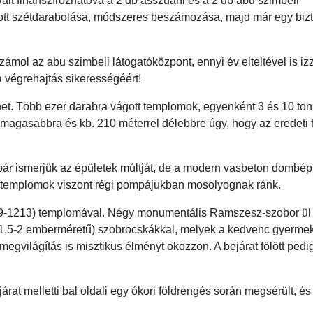
ált finanszírozhatóvá a 2 db asszuáni és a 2 db abu szimbeli
tt szétdarabolása, módszeres beszámozása, majd már egy biz
ámol az abu szimbeli látogatóközpont, ennyi év elteltével is iz
 végrehajtás sikerességéért!
et. Több ezer darabra vágott templomok, egyenként 3 és 10 to
 magasabbra és kb. 210 méterrel délebbre úgy, hogy az eredeti t
bár ismerjük az épületek múltját, de a modern vasbeton dombé
t templomok viszont régi pompájukban mosolyognak ránk.
279-1213) templomával. Négy monumentális Ramszesz-szobor ül 
(1,5-2 emberméretű) szobrocskákkal, melyek a kedvenc gyermek
 megvilágítás is misztikus élményt okozzon. A bejárat fölött pedi
rat melletti bal oldali egy ókori földrengés során megsérült, é