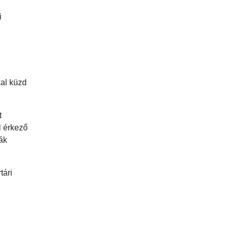
i
kal küzd
t
l érkező
rák
tári