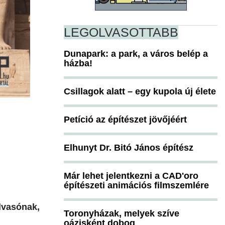
LEGOLVASOTTABB
Dunapark: a park, a város belép a
házba!
Csillagok alatt – egy kupola új élete
Petíció az építészet jövőjéért
Elhunyt Dr. Bitó János építész
Már lehet jelentkezni a CAD'oro
építészeti animációs filmszemlére
lvasónak,
Toronyházak, melyek szíve
oázisként dobog