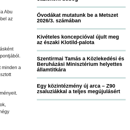
ia Abu
Óvodákat mutatunk be a Metszet
bel az
2026/3. számában
Kivételes koncepcióval újult meg
az északi Klotild-palota
másként
pontjából.
Szentirmai Tamás a Közlekedési és
Beruházási Minisztérium helyettes
nt minden a
államtitkára
sztott
Egy közintézmény új arca – Z90
zsaluziákkal a teljes megújulásért
tményeit.
ok,
 négy