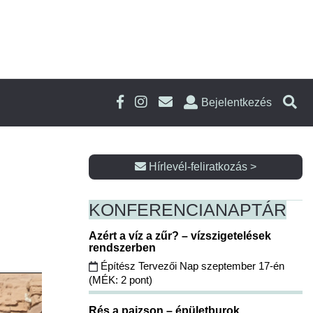
Bejelentkezés
Hírlevél-feliratkozás >
KONFERENCIA
NAPTÁR
Azért a víz a zűr? – vízszigetelések
rendszerben
Építész Tervezői Nap szeptember 17-én
(MÉK: 2 pont)
Rés a pajzson – épületburok