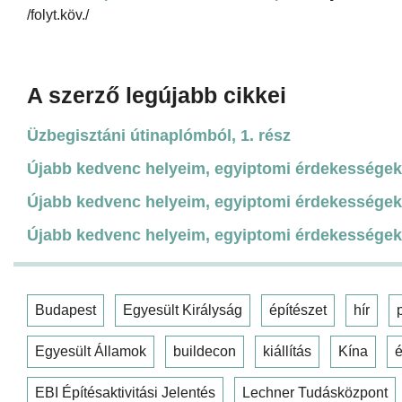
/folyt.köv./
A szerző legújabb cikkei
Üzbegisztáni útinaplómból, 1. rész
Újabb kedvenc helyeim, egyiptomi érdekességek,
Újabb kedvenc helyeim, egyiptomi érdekességek,
Újabb kedvenc helyeim, egyiptomi érdekességek,
Budapest
Egyesült Királyság
építészet
hír
Egyesült Államok
buildecon
kiállítás
Kína
é
EBI Építésaktivitási Jelentés
Lechner Tudásközpont