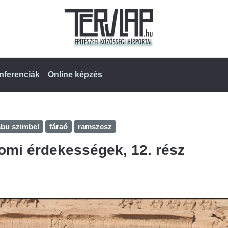
nferenciák
Online képzés
abu szimbel
fáraó
ramszesz
omi érdekességek, 12. rész