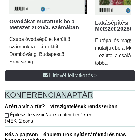
Óvodákat mutatunk be a
Lakásépítési kör
Metszet 2026/3. számában
Metszet 2026/2.
Csupa óvodaépület került 3.
Európai és magyar p
számunkba, Tárnoktól
mutatjuk be a Metsz
Dombóvárig, Budapesttől
– ezúttal a családi 
Sencsenig.
több...
Hírlevél-feliratkozás >
KONFERENCIA
NAPTÁR
Azért a víz a zűr? – vízszigetelések rendszerben
Építész Tervezői Nap szeptember 17-én
(MÉK: 2 pont)
Rés a pajzson – épületburok nyílászáróknál és más
kényes pontokon