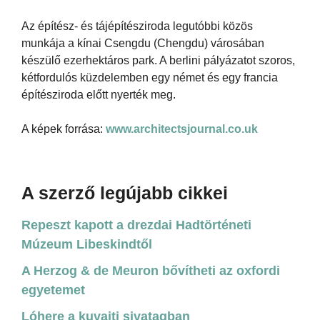
Az építész- és tájépítésziroda legutóbbi közös
munkája a kínai Csengdu (Chengdu) városában
készülő ezerhektáros park. A berlini pályázatot szoros,
kétfordulós küzdelemben egy német és egy francia
építésziroda előtt nyerték meg.
A képek forrása:
www.architectsjournal.co.uk
A szerző legújabb cikkei
Repeszt kapott a drezdai Hadtörténeti
Múzeum Libeskindtől
A Herzog & de Meuron bővítheti az oxfordi
egyetemet
Lóhere a kuvaiti sivatagban