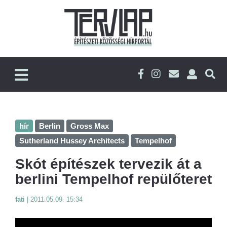
hír
Berlin
Gross Max
Sutherland Hussey Architects
Tempelhof
Skót építészek tervezik át a
berlini Tempelhof repülőteret
fati
|
2011.05.09. 15:34