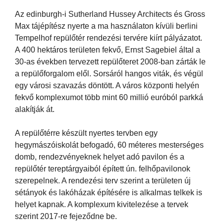
Az edinburgh-i Sutherland Hussey Architects és Gross
Max tájépítész nyerte a ma használaton kívüli berlini
Tempelhof repülőtér rendezési tervére kiírt pályázatot.
A 400 hektáros területen fekvő, Ernst Sagebiel által a
30-as években tervezett repülőteret 2008-ban zárták le
a repülőforgalom elől. Sorsáról hangos viták, és végül
egy városi szavazás döntött. A város központi helyén
fekvő komplexumot több mint 60 millió euróból parkká
alakítják át.
A repülőtérre készült nyertes tervben egy
hegymászóiskolát befogadó, 60 méteres mesterséges
domb, rendezvényeknek helyet adó pavilon és a
repülőtér tereptárgyaiból épített ún. felhőpavilonok
szerepelnek. A rendezési terv szerint a területen új
sétányok és lakóházak építésére is alkalmas telkek is
helyet kapnak. A komplexum kivitelezése a tervek
szerint 2017-re fejeződne be.