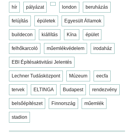
hír
pályázat
london
beruházás
felújítás
épületek
Egyesült Államok
buildecon
kiállítás
Kína
épület
felhőkarcoló
műemlékvédelem
irodaház
EBI Építésaktivitási Jelentés
Lechner Tudásközpont
Múzeum
eecfa
tervek
ELTINGA
Budapest
rendezvény
belsőépítészet
Finnország
műemlék
stadion