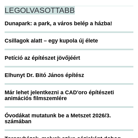
LEGOLVASOTTABB
Dunapark: a park, a város belép a házba!
Csillagok alatt – egy kupola új élete
Petíció az építészet jövőjéért
Elhunyt Dr. Bitó János építész
Már lehet jelentkezni a CAD'oro építészeti
animációs filmszemlére
Óvodákat mutatunk be a Metszet 2026/3.
számában