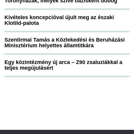
Toronyházak, melyek szíve oázisként dobog
Kivételes koncepcióval újult meg az északi
Klotild-palota
Szentirmai Tamás a Közlekedési és Beruházási
Minisztérium helyettes államtitkára
Egy közintézmény új arca – Z90 zsaluziákkal a
teljes megújulásért