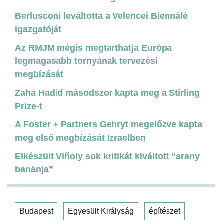
Berlusconi leváltotta a Velencei Biennálé
igazgatóját
Az RMJM mégis megtarthatja Európa
legmagasabb tornyának tervezési
megbízását
Zaha Hadid másodszor kapta meg a Stirling
Prize-t
A Foster + Partners Gehryt megelőzve kapta
meg első megbízását Izraelben
Elkészült Viñoly sok kritikát kiváltott “arany
banánja”
Budapest
Egyesült Királyság
építészet