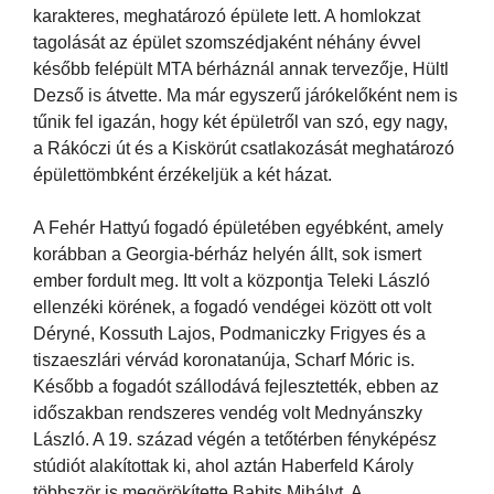
karakteres, meghatározó épülete lett. A homlokzat
tagolását az épület szomszédjaként néhány évvel
később felépült MTA bérháznál annak tervezője, Hültl
Dezső is átvette. Ma már egyszerű járókelőként nem is
tűnik fel igazán, hogy két épületről van szó, egy nagy,
a Rákóczi út és a Kiskörút csatlakozását meghatározó
épülettömbként érzékeljük a két házat.
A Fehér Hattyú fogadó épületében egyébként, amely
korábban a Georgia-bérház helyén állt, sok ismert
ember fordult meg. Itt volt a központja Teleki László
ellenzéki körének, a fogadó vendégei között ott volt
Déryné, Kossuth Lajos, Podmaniczky Frigyes és a
tiszaeszlári vérvád koronatanúja, Scharf Móric is.
Később a fogadót szállodává fejlesztették, ebben az
időszakban rendszeres vendég volt Mednyánszky
László. A 19. század végén a tetőtérben fényképész
stúdiót alakítottak ki, ahol aztán Haberfeld Károly
többször is megörökítette Babits Mihályt. A