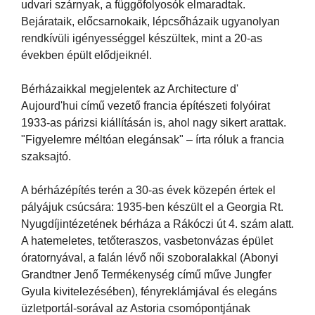
udvari szárnyak, a függőfolyosók elmaradtak.
Bejárataik, előcsarnokaik, lépcsőházaik ugyanolyan
rendkívüli igényességgel készültek, mint a 20-as
években épült elődjeiknél.
Bérházaikkal megjelentek az Architecture d'
Aujourd'hui című vezető francia építészeti folyóirat
1933-as párizsi kiállításán is, ahol nagy sikert arattak.
"Figyelemre méltóan elegánsak" – írta róluk a francia
szaksajtó.
A bérházépítés terén a 30-as évek közepén értek el
pályájuk csúcsára: 1935-ben készült el a Georgia Rt.
Nyugdíjintézetének bérháza a Rákóczi út 4. szám alatt.
A hatemeletes, tetőteraszos, vasbetonvázas épület
óratornyával, a falán lévő női szoboralakkal (Abonyi
Grandtner Jenő Termékenység című műve Jungfer
Gyula kivitelezésében), fényreklámjával és elegáns
üzletportál-sorával az Astoria csomópontjának