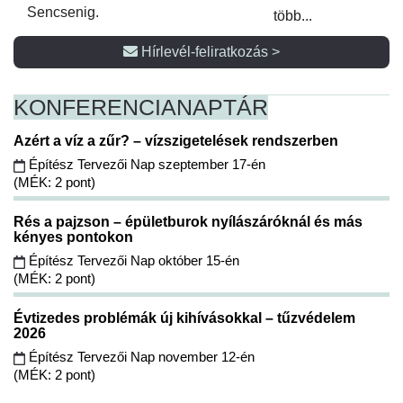
Sencsenig.
több...
Hírlevél-feliratkozás >
KONFERENCIA
NAPTÁR
Azért a víz a zűr? – vízszigetelések rendszerben
Építész Tervezői Nap szeptember 17-én
(MÉK: 2 pont)
Rés a pajzson – épületburok nyílászáróknál és más
kényes pontokon
Építész Tervezői Nap október 15-én
(MÉK: 2 pont)
Évtizedes problémák új kihívásokkal – tűzvédelem
2026
Építész Tervezői Nap november 12-én
(MÉK: 2 pont)