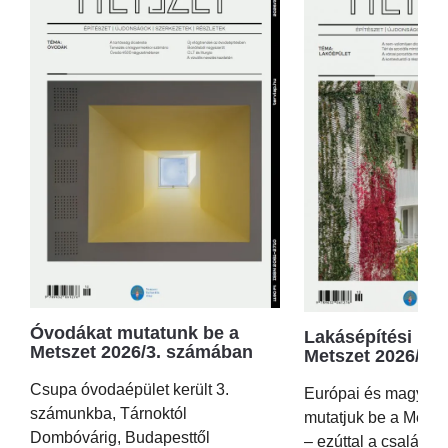
Óvodákat mutatunk be a
Lakásépítési kör
Metszet 2026/3. számában
Metszet 2026/2.
Csupa óvodaépület került 3.
Európai és magyar p
számunkba, Tárnoktól
mutatjuk be a Metsz
Dombóvárig, Budapesttől
– ezúttal a családi 