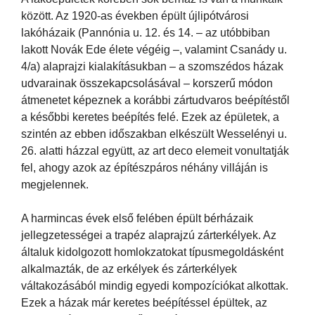
között. Az 1920-as években épült újlipótvárosi
lakóházaik (Pannónia u. 12. és 14. – az utóbbiban
lakott Novák Ede élete végéig –, valamint Csanády u.
4/a) alaprajzi kialakításukban – a szomszédos házak
udvarainak összekapcsolásával – korszerű módon
átmenetet képeznek a korábbi zártudvaros beépítéstől
a későbbi keretes beépítés felé. Ezek az épületek, a
szintén az ebben időszakban elkészült Wesselényi u.
26. alatti házzal együtt, az art deco elemeit vonultatják
fel, ahogy azok az építészpáros néhány villáján is
megjelennek.
A harmincas évek első felében épült bérházaik
jellegzetességei a trapéz alaprajzú zárterkélyek. Az
általuk kidolgozott homlokzatokat típusmegoldásként
alkalmazták, de az erkélyek és zárterkélyek
váltakozásából mindig egyedi kompozíciókat alkottak.
Ezek a házak már keretes beépítéssel épültek, az