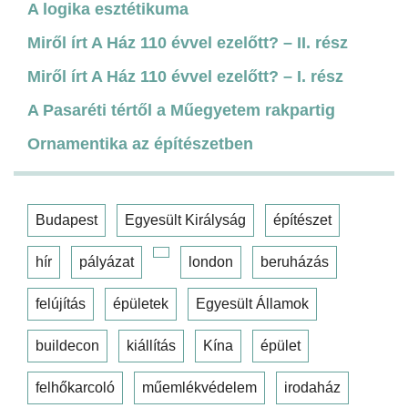
A logika esztétikuma
Miről írt A Ház 110 évvel ezelőtt? – II. rész
Miről írt A Ház 110 évvel ezelőtt? – I. rész
A Pasaréti tértől a Műegyetem rakpartig
Ornamentika az építészetben
Budapest
Egyesült Királyság
építészet
hír
pályázat
london
beruházás
felújítás
épületek
Egyesült Államok
buildecon
kiállítás
Kína
épület
felhőkarcoló
műemlékvédelem
irodaház