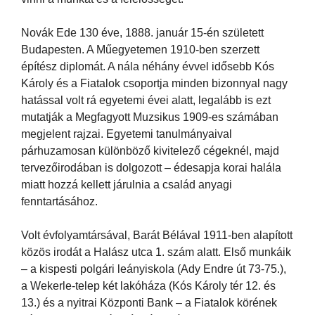
Novák Ede 130 éve, 1888. január 15-én született
Budapesten. A Műegyetemen 1910-ben szerzett
építész diplomát. A nála néhány évvel idősebb Kós
Károly és a Fiatalok csoportja minden bizonnyal nagy
hatással volt rá egyetemi évei alatt, legalább is ezt
mutatják a Megfagyott Muzsikus 1909-es számában
megjelent rajzai. Egyetemi tanulmányaival
párhuzamosan különböző kivitelező cégeknél, majd
tervezőirodában is dolgozott – édesapja korai halála
miatt hozzá kellett járulnia a család anyagi
fenntartásához.
Volt évfolyamtársával, Barát Bélával 1911-ben alapított
közös irodát a Halász utca 1. szám alatt. Első munkáik
– a kispesti polgári leányiskola (Ady Endre út 73-75.),
a Wekerle-telep két lakóháza (Kós Károly tér 12. és
13.) és a nyitrai Központi Bank – a Fiatalok körének