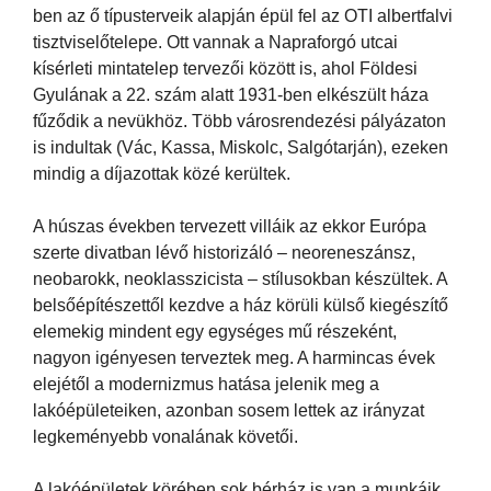
ben az ő típusterveik alapján épül fel az OTI albertfalvi
tisztviselőtelepe. Ott vannak a Napraforgó utcai
kísérleti mintatelep tervezői között is, ahol Földesi
Gyulának a 22. szám alatt 1931-ben elkészült háza
fűződik a nevükhöz. Több városrendezési pályázaton
is indultak (Vác, Kassa, Miskolc, Salgótarján), ezeken
mindig a díjazottak közé kerültek.
A húszas években tervezett villáik az ekkor Európa
szerte divatban lévő historizáló – neoreneszánsz,
neobarokk, neoklasszicista – stílusokban készültek. A
belsőépítészettől kezdve a ház körüli külső kiegészítő
elemekig mindent egy egységes mű részeként,
nagyon igényesen terveztek meg. A harmincas évek
elejétől a modernizmus hatása jelenik meg a
lakóépületeiken, azonban sosem lettek az irányzat
legkeményebb vonalának követői.
A lakóépületek körében sok bérház is van a munkáik