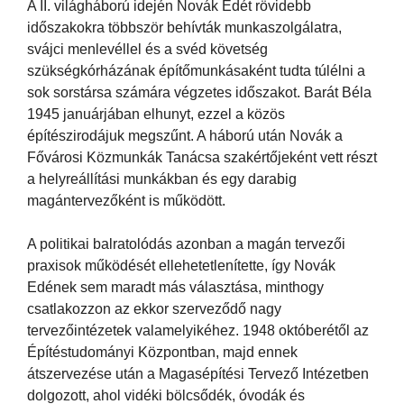
A II. világháború idején Novák Edét rövidebb
időszakokra többször behívták munkaszolgálatra,
svájci menlevéllel és a svéd követség
szükségkórházának építőmunkásaként tudta túlélni a
sok sorstársa számára végzetes időszakot. Barát Béla
1945 januárjában elhunyt, ezzel a közös
építészirodájuk megszűnt. A háború után Novák a
Fővárosi Közmunkák Tanácsa szakértőjeként vett részt
a helyreállítási munkákban és egy darabig
magántervezőként is működött.
A politikai balratolódás azonban a magán tervezői
praxisok működését ellehetetlenítette, így Novák
Edének sem maradt más választása, minthogy
csatlakozzon az ekkor szerveződő nagy
tervezőintézetek valamelyikéhez. 1948 októberétől az
Építéstudományi Központban, majd ennek
átszervezése után a Magasépítési Tervező Intézetben
dolgozott, ahol vidéki bölcsődék, óvodák és