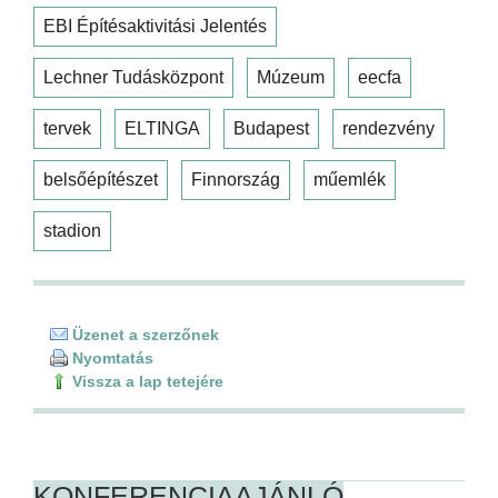
EBI Építésaktivitási Jelentés
Lechner Tudásközpont
Múzeum
eecfa
tervek
ELTINGA
Budapest
rendezvény
belsőépítészet
Finnország
műemlék
stadion
Üzenet a szerzőnek
Nyomtatás
Vissza a lap tetejére
KONFERENCIAAJÁNLÓ