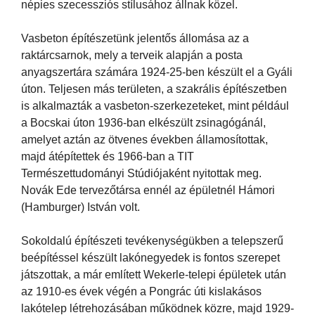
népies szecessziós stílusához állnak közel.
Vasbeton építészetünk jelentős állomása az a
raktárcsarnok, mely a terveik alapján a posta
anyagszertára számára 1924-25-ben készült el a Gyáli
úton. Teljesen más területen, a szakrális építészetben
is alkalmazták a vasbeton-szerkezeteket, mint például
a Bocskai úton 1936-ban elkészült zsinagógánál,
amelyet aztán az ötvenes években államosítottak,
majd átépítettek és 1966-ban a TIT
Természettudományi Stúdiójaként nyitottak meg.
Novák Ede tervezőtársa ennél az épületnél Hámori
(Hamburger) István volt.
Sokoldalú építészeti tevékenységükben a telepszerű
beépítéssel készült lakónegyedek is fontos szerepet
játszottak, a már említett Wekerle-telepi épületek után
az 1910-es évek végén a Pongrác úti kislakásos
lakótelep létrehozásában működnek közre, majd 1929-