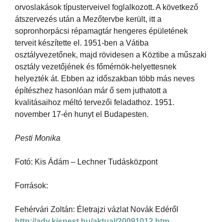
orvoslakások típusterveivel foglalkozott. A következő
átszervezés után a Mezőtervbe került, itt a
sopronhorpácsi répamagtár hengeres épületének
terveit készítette el. 1951-ben a Vátiba
osztályvezetőnek, majd rövidesen a Köztibe a műszaki
osztály vezetőjének és főmérnök-helyettesnek
helyezték át. Ebben az időszakban több más neves
építészhez hasonlóan már ő sem juthatott a
kvalitásaihoz méltó tervezői feladathoz. 1951.
november 17-én hunyt el Budapesten.
Pesti Monika
Fotó: Kis Ádám – Lechner Tudásközpont
Források:
Fehérvári Zoltán: Életrajzi vázlat Novák Edéről
http://ady.kispest.hu/aktual/20091012.htm