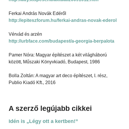
Ferkai András Novák Edéről
http://epiteszforum.hu/ferkai-andras-novak-ederol
Vérvád és arzén
http://urbface.com/budapest/a-georgia-berpalota
Pamer Nóra: Magyar építészet a két világháború
között, Műszaki Könyvkiadó, Budapest, 1986
Bolla Zoltán: A magyar art deco építészet, I. rész,
Publio Kiadó Kft., 2016
A szerző legújabb cikkei
Idén is „Légy ott a kertben!”