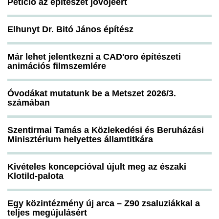
Petíció az építészet jövőjéért
Elhunyt Dr. Bitó János építész
Már lehet jelentkezni a CAD'oro építészeti
animációs filmszemlére
Óvodákat mutatunk be a Metszet 2026/3.
számában
Szentirmai Tamás a Közlekedési és Beruházási
Minisztérium helyettes államtitkára
Kivételes koncepcióval újult meg az északi
Klotild-palota
Egy közintézmény új arca – Z90 zsaluziákkal a
teljes megújulásért