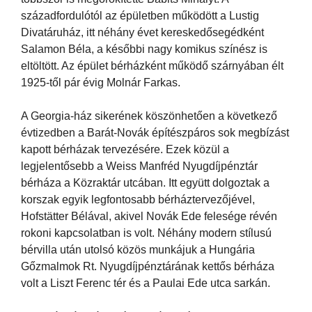
századfordulótól az épületben működött a Lustig
Divatáruház, itt néhány évet kereskedősegédként
Salamon Béla, a későbbi nagy komikus színész is
eltöltött. Az épület bérházként működő szárnyában élt
1925-től pár évig Molnár Farkas.
A Georgia-ház sikerének köszönhetően a következő
évtizedben a Barát-Novák építészpáros sok megbízást
kapott bérházak tervezésére. Ezek közül a
legjelentősebb a Weiss Manfréd Nyugdíjpénztár
bérháza a Közraktár utcában. Itt együtt dolgoztak a
korszak egyik legfontosabb bérháztervezőjével,
Hofstätter Bélával, akivel Novák Ede felesége révén
rokoni kapcsolatban is volt. Néhány modern stílusú
bérvilla után utolsó közös munkájuk a Hungária
Gőzmalmok Rt. Nyugdíjpénztárának kettős bérháza
volt a Liszt Ferenc tér és a Paulai Ede utca sarkán.