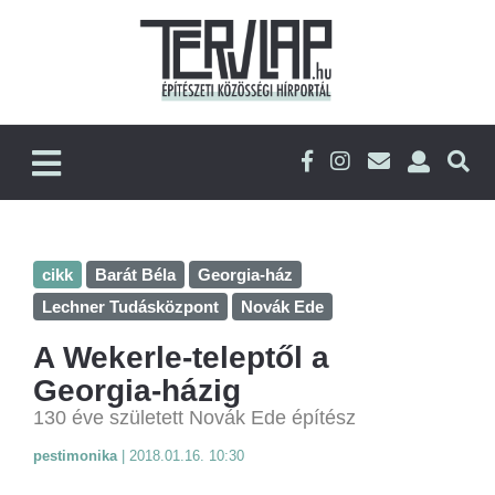
cikk
Barát Béla
Georgia-ház
Lechner Tudásközpont
Novák Ede
A Wekerle-teleptől a
Georgia-házig
130 éve született Novák Ede építész
pestimonika
|
2018.01.16. 10:30