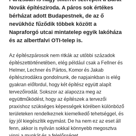
Novák építésziroda. A páros sok értékes
bérházat adott Budapestnek, de az ő
nevükhöz fűződik többek között a
Napraforgó utcai mintatelep egyik lakóháza
és az albertfalvi OTI-telep is.
Az építészpárosok nem ritkák az utóbbi századok
építészettörténetében, elég például csak a Fellner és
Helmer, Lechner és Pártos, Komor és Jakab
építészirodákra gondolnunk, de napjainkban is elég
gyakran előfordul, hogy két építész együtt alapít
tervezőirodát. Sokszor az alapozza meg az
együttműködést, hogy az építészek a tervezői
praxishoz szükséges képességek körében különböző
területeken rendelkeznek kiemelkedő tehetséggel, és
így jól kiegészítik egymást. De ha nem ez az eset áll
fenn, akkor is nyilván sokkal könnyebb megosztva
vinni a munkát és a felelősséget.