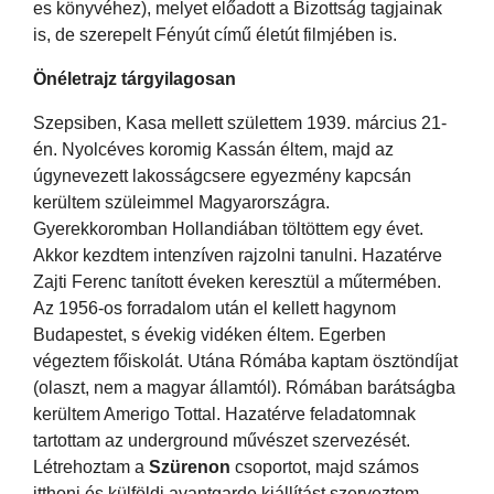
es könyvéhez), melyet előadott a Bizottság tagjainak
is, de szerepelt Fényút című életút filmjében is.
Önéletrajz tárgyilagosan
Szepsiben, Kasa mellett születtem 1939. március 21-
én. Nyolcéves koromig Kassán éltem, majd az
úgynevezett lakosságcsere egyezmény kapcsán
kerültem szüleimmel Magyarországra.
Gyerekkoromban Hollandiában töltöttem egy évet.
Akkor kezdtem intenzíven rajzolni tanulni. Hazatérve
Zajti Ferenc tanított éveken keresztül a műtermében.
Az 1956-os forradalom után el kellett hagynom
Budapestet, s évekig vidéken éltem. Egerben
végeztem főiskolát. Utána Rómába kaptam ösztöndíjat
(olaszt, nem a magyar államtól). Rómában barátságba
kerültem Amerigo Tottal. Hazatérve feladatomnak
tartottam az underground művészet szervezését.
Létrehoztam a
Szürenon
csoportot, majd számos
itthoni és külföldi avantgarde kiállítást szerveztem