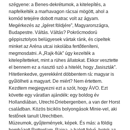
szégyene: a Benes-dekrétumok, a kitelepítés, a
napfelkelték a marhavagon rácsai mögött, ahol a
komód tetejére dobott matrac volt az ágyam.
Megérkezés az „ígéret földjére”, Magyarországra,
Budapestre. Váltás. Váltás? Pokrócmodorú
géppisztolyos belügyesek vártak ránk, és cipeltek
minket az Aréna utcai iskolába fertőtleníteni,
megmosdatni. A „Rajk-fiúk” úgy kezelték a
kitelepítetteket, mint a rühes állatokat. Ekkor vesztette
el bennem ez a riasztó szó a hitelét, hogy „fasiszták”.
Hitetlenkedve, gyerekként döbbentem rá: magyar is
gyűlölheti a magyart. De miért? Nem értettem.
Kezdtem megjegyezni ezt a szót, hogy ÁVO. Ezt
követte egy váratlan ajándék: egy boldog év
Hollandiában, Utrecht-Driebergenben, a van der Horst
családban. Közös biciklis bolyongások Minie-vel, aki
festőnek tanult Utrechtben.
Múzeumok, gyűjtemények, képek. És más: a földig
bombázott Rotterdam, Rajna, a halott folyó, hetek az