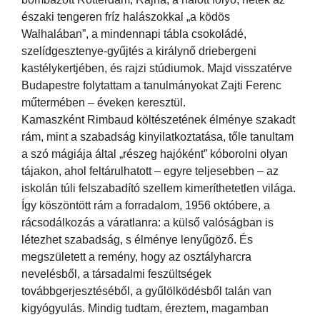
északi tengeren fríz halászokkal „a ködös
Walhalában”, a mindennapi tábla csokoládé,
szelídgesztenye-gyűjtés a királynő driebergeni
kastélykertjében, és rajzi stúdiumok. Majd visszatérve
Budapestre folytattam a tanulmányokat Zajti Ferenc
műtermében – éveken keresztül.
Kamaszként Rimbaud költészetének élménye szakadt
rám, mint a szabadság kinyilatkoztatása, tőle tanultam
a szó mágiája által „részeg hajóként” kóborolni olyan
tájakon, ahol feltárulhatott – egyre teljesebben – az
iskolán túli felszabadító szellem kimeríthetetlen világa.
Így köszöntött rám a forradalom, 1956 októbere, a
rácsodálkozás a váratlanra: a külső valóságban is
létezhet szabadság, s élménye lenyűgöző. És
megszületett a remény, hogy az osztályharcra
nevelésből, a társadalmi feszültségek
továbbgerjesztéséből, a gyűlölködésből talán van
kigyógyulás. Mindig tudtam, éreztem, magamban