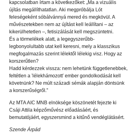
kapcsolatban írtam a következőket: „Ma a vizuális
újítás megállíthatatlan. Aki megpróbálja Lót
feleségeként sóbálvánnyá mered és megkövül. A
művészetekben nem az újítást kell leállítani – az
kikerülhetetlen –, fetisizálását kell megszüntetni.
És a törmelékek alatt, a legegyszerűbb-
legbonyolultabb utat kell keresni, mely a klasszikus
megfogalmazás szerint lélektől lélekig visz. Hogy az
korszerűtlen?
Hadd kérdezzek vissza: nem lehetünk függetlenebbek,
feltétlen a 'lélekhámozott' ember gondolkodását kell
követnünk? Ne múlt századi sémák alapján döntsünk
a korszerűségről.”
Az MTA AIC MNB elnöksége köszönetét fejezte ki
Csáji Attila képzőművész előadásáért, és
bemutatójáért, egyszersmind a kitűnő vendéglátásért.
Szende Árpád