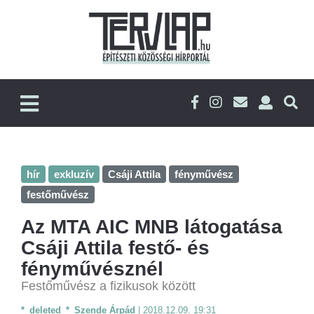
hír
exkluzív
Csáji Attila
fényművész
festőművész
Az MTA AIC MNB látogatása
Csáji Attila festő- és
fényművésznél
Festőművész a fizikusok között
*_deleted_*_Szende Árpád
|
2018.12.09. 19:31