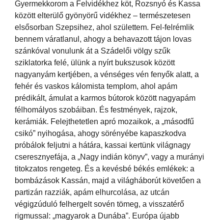
Gyermekkorom a Felvidékhez köt, Rozsnyó és Kassa
között elterülő gyönyörű vidékhez – természetesen
elsősorban Szepsihez, ahol születtem. Fel-felrémlik
bennem váratlanul, ahogy a behavazott tájon lovas
szánkóval vonulunk át a Szádelői völgy szűk
sziklatorka felé, ülünk a nyírt bukszusok között
nagyanyám kertjében, a vénséges vén fenyők alatt, a
fehér és vaskos kálomista templom, ahol apám
prédikált, ámulat a karmos bútorok között nagyapám
félhomályos szobáiban. És festmények, rajzok,
kerámiák. Felejthetetlen apró mozaikok, a „másodfű
csikó” nyihogása, ahogy sörényébe kapaszkodva
próbálok feljutni a hátára, kassai kertünk világnagy
cseresznyefája, a „Nagy indián könyv”, vagy a murányi
titokzatos rengeteg. És a kevésbé békés emlékek: a
bombázások Kassán, majd a világháborút követően a
partizán razziák, apám elhurcolása, az utcán
végigzúduló felhergelt sovén tömeg, a visszatérő
rigmussal: „magyarok a Dunába”. Európa újabb