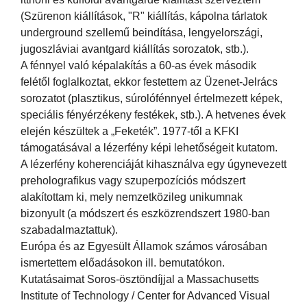
(Szürenon kiállítások, "R" kiállítás, kápolna tárlatok
underground szellemű beindítása, lengyelországi,
jugoszláviai avantgard kiállítás sorozatok, stb.).
A fénnyel való képalakítás a 60-as évek második
felétől foglalkoztat, ekkor festettem az Üzenet-Jelrács
sorozatot (plasztikus, súrolófénnyel értelmezett képek,
speciális fényérzékeny festékek, stb.). A hetvenes évek
elején készültek a „Feketék”. 1977-től a KFKI
támogatásával a lézerfény képi lehetőségeit kutatom.
A lézerfény koherenciáját kihasználva egy úgynevezett
preholografikus vagy szuperpozíciós módszert
alakítottam ki, mely nemzetközileg unikumnak
bizonyult (a módszert és eszközrendszert 1980-ban
szabadalmaztattuk).
Európa és az Egyesült Államok számos városában
ismertettem előadásokon ill. bemutatókon.
Kutatásaimat Soros-ösztöndíjjal a Massachusetts
Institute of Technology / Center for Advanced Visual