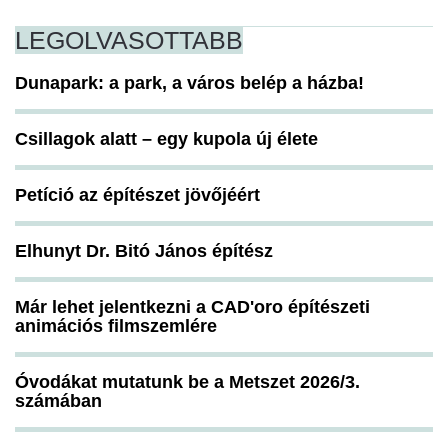
LEGOLVASOTTABB
Dunapark: a park, a város belép a házba!
Csillagok alatt – egy kupola új élete
Petíció az építészet jövőjéért
Elhunyt Dr. Bitó János építész
Már lehet jelentkezni a CAD'oro építészeti
animációs filmszemlére
Óvodákat mutatunk be a Metszet 2026/3.
számában