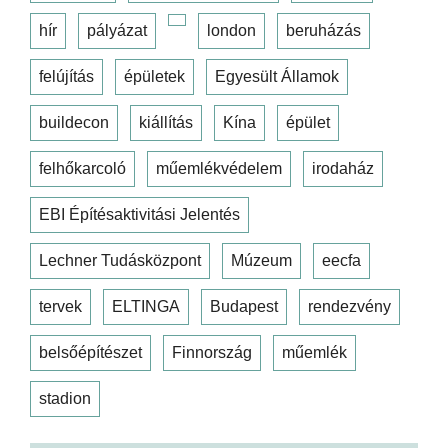
hír
pályázat
london
beruházás
felújítás
épületek
Egyesült Államok
buildecon
kiállítás
Kína
épület
felhőkarcoló
műemlékvédelem
irodaház
EBI Építésaktivitási Jelentés
Lechner Tudásközpont
Múzeum
eecfa
tervek
ELTINGA
Budapest
rendezvény
belsőépítészet
Finnország
műemlék
stadion