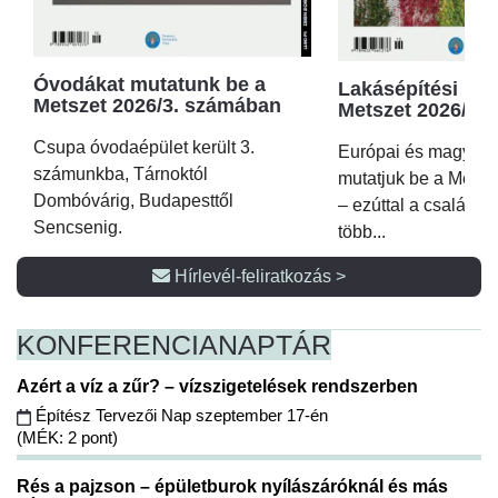
Óvodákat mutatunk be a
Lakásépítési kör
Metszet 2026/3. számában
Metszet 2026/2.
Csupa óvodaépület került 3.
Európai és magyar p
számunkba, Tárnoktól
mutatjuk be a Metsz
Dombóvárig, Budapesttől
– ezúttal a családi 
Sencsenig.
több...
Hírlevél-feliratkozás >
KONFERENCIA
NAPTÁR
Azért a víz a zűr? – vízszigetelések rendszerben
Építész Tervezői Nap szeptember 17-én
(MÉK: 2 pont)
Rés a pajzson – épületburok nyílászáróknál és más