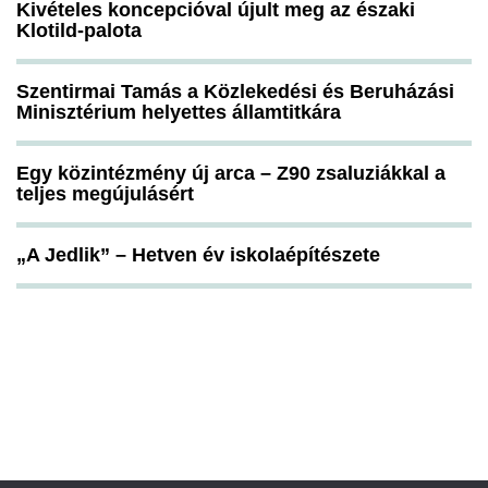
Kivételes koncepcióval újult meg az északi
Klotild-palota
Szentirmai Tamás a Közlekedési és Beruházási
Minisztérium helyettes államtitkára
Egy közintézmény új arca – Z90 zsaluziákkal a
teljes megújulásért
„A Jedlik” – Hetven év iskolaépítészete