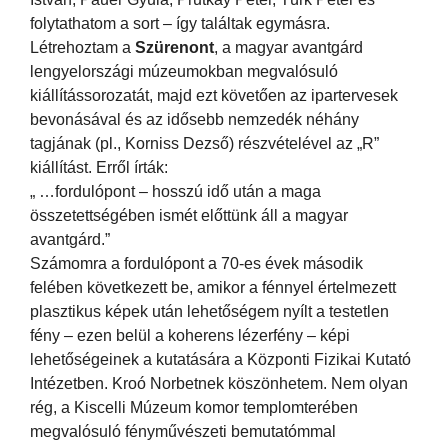
folytathatom a sort – így találtak egymásra.
Létrehoztam a
Szürenont
, a magyar avantgárd
lengyelországi múzeumokban megvalósuló
kiállítássorozatát, majd ezt követően az ipartervesek
bevonásával és az idősebb nemzedék néhány
tagjának (pl., Korniss Dezső) részvételével az „R”
kiállítást. Erről írták:
„ …fordulópont – hosszú idő után a maga
összetettségében ismét előttünk áll a magyar
avantgárd.”
Számomra a fordulópont a 70-es évek második
felében következett be, amikor a fénnyel értelmezett
plasztikus képek után lehetőségem nyílt a testetlen
fény – ezen belül a koherens lézerfény – képi
lehetőségeinek a kutatására a Központi Fizikai Kutató
Intézetben. Kroó Norbetnek köszönhetem. Nem olyan
rég, a Kiscelli Múzeum komor templomterében
megvalósuló fényművészeti bemutatómmal