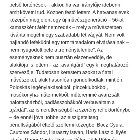
belső történések – akkor, ha van iránytűje idebenn,
amit követni tud. Közben festő lettem. A hatvanas évek
közepén megjelent egy új művészgeneráció – 56-ot
kamaszként átélt nemzedék – mely a művészetben
kívánta megélni egy szabadabb lét vágyát. Nem volt
hajlandó lefeküdni egy torz társadalom elvárásainak –
nem nyugodott bele a „reménytelenbe”. Az
eseményeknek nem pusztán elszenvedője, de
alakítója is lettem – az „avantgárd” egyik meghatározó
szervezője. Tudatosan kerestem azokat a fiatal
művészeket, akik hasonlóan gondolkodtak, mint én.
Poloskás legénylakásokból, pinceklubokból,
mosókonyha-műtermekből, műteremmé avanzsált
halottasházból, padlásszobákból verbuváltam a
„gárdát”, az ismeretlenségből a szerény reflektorfénybe
– de ennél jóval többe: az elszigeteltség
bénultságából éltető szellemi közegbe. Bocz Gyula,
Csutoros Sándor, Haraszty István, Haris László, Ilyés
István, Pauer Gyula, Prutkay Péter, Türk Péter és