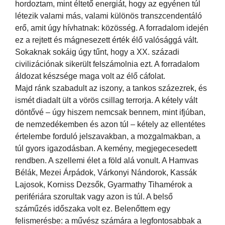
hordoztam, mint éltető energiát, hogy az egyénen túl
létezik valami más, valami különös transzcendentáló
erő, amit úgy hívhatnak: közösség. A forradalom idején
ez a rejtett és mágnesezett érték élő valósággá vált.
Sokaknak sokáig úgy tűnt, hogy a XX. századi
civilizációnak sikerült felszámolnia ezt. A forradalom
áldozat készsége maga volt az élő cáfolat.
Majd ránk szabadult az iszony, a tankos százezrek, és
ismét diadalt ült a vörös csillag terrorja. A kétely vált
döntővé – úgy hiszem nemcsak bennem, mint ifjúban,
de nemzedékemben és azon túl – kétely az ellentétes
értelembe forduló jelszavakban, a mozgalmakban, a
túl gyors igazodásban. A kemény, megjegecesedett
rendben. A szellemi élet a föld alá vonult. A Hamvas
Bélák, Mezei Árpádok, Várkonyi Nándorok, Kassák
Lajosok, Korniss Dezsők, Gyarmathy Tihamérok a
perifériára szorultak vagy azon is túl. A belső
száműzés időszaka volt ez. Belenőttem egy
felismerésbe: a művész számára a legfontosabbak a