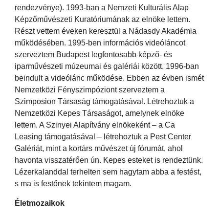
rendezvénye). 1993-ban a Nemzeti Kulturális Alap
Képzőművészeti Kuratóriumának az elnöke lettem.
Részt vettem éveken keresztül a Nádasdy Akadémia
működésében. 1995-ben információs videóláncot
szerveztem Budapest legfontosabb képző- és
iparművészeti múzeumai és galériái között. 1996-ban
beindult a videólánc működése. Ebben az évben ismét
Nemzetközi Fényszimpóziont szerveztem a
Szimposion Társaság támogatásával. Létrehoztuk a
Nemzetközi Kepes Társaságot, amelynek elnöke
lettem. A Szinyei Alapítvány elnökeként – a Ca
Leasing támogatásával – létrehoztuk a Pest Center
Galériát, mint a kortárs művészet új fórumát, ahol
havonta visszatérően ún. Kepes esteket is rendeztünk.
Lézerkalanddal terhelten sem hagytam abba a festést,
s ma is festőnek tekintem magam.
Életmozaikok