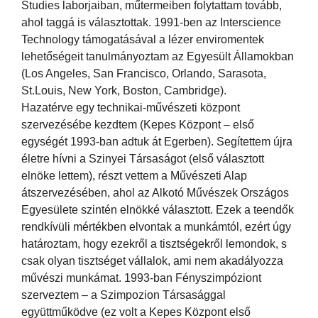
Studies laborjaiban, műtermeiben folytattam tovább,
ahol taggá is választottak. 1991-ben az Interscience
Technology támogatásával a lézer enviromentek
lehetőségeit tanulmányoztam az Egyesült Államokban
(Los Angeles, San Francisco, Orlando, Sarasota,
St.Louis, New York, Boston, Cambridge).
Hazatérve egy technikai-művészeti központ
szervezésébe kezdtem (Kepes Központ – első
egységét 1993-ban adtuk át Egerben). Segítettem újra
életre hívni a Szinyei Társaságot (első választott
elnöke lettem), részt vettem a Művészeti Alap
átszervezésében, ahol az Alkotó Művészek Országos
Egyesülete szintén elnökké választott. Ezek a teendők
rendkívüli mértékben elvontak a munkámtól, ezért úgy
határoztam, hogy ezekről a tisztségekről lemondok, s
csak olyan tisztséget vállalok, ami nem akadályozza
művészi munkámat. 1993-ban Fényszimpóziont
szerveztem – a Szimpozion Társasággal
együttműködve (ez volt a Kepes Központ első