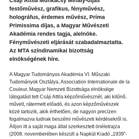
Csáji Attila Munkácsy Mihály-díjas
festőművész, grafikus, fényművész,
holográfus, érdemes művész, Príma
Primissima díjas, a Magyar Művészeti
Akadémia rendes tagja, alelnöke.
Fényművészeti eljárását szabadalmaztatta.
Az MTA színdinamikai bizottság
elnökségének híre.
A Magyar Tudományos Akadémia VI. Műszaki
Tudományok Osztálya, Association Internationale de la
Couleur, Magyar Nemzeti Bizottsága elnöksége
látogatást tett Csáji Attila képzőművésznél, aki kitűnő,
művelt, rátermett előadó, és azon képzőművészek
közé tartozik, akik érthetően, de nagyon precízen
fogalmazva tudnak beszélni művészeti kérdésekről is.
Álljon itt a saját maga által szerkesztett önéletrajza
(2008. novemberében készült a Napkút Kiadó „1939”-