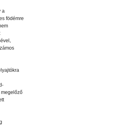
y a
tes födémre
 nem
t
ével,
 számos
lyajtókra
d-
st megelőző
tt
g