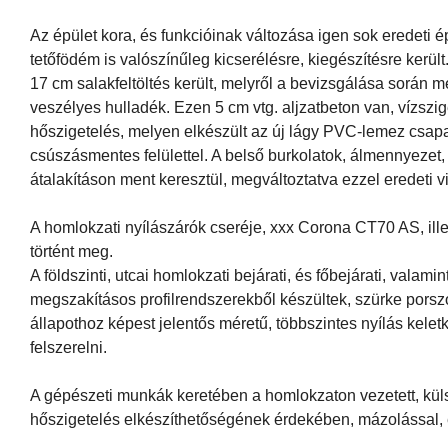
Az épület kora, és funkcióinak változása igen sok eredeti 
tetőfödém is valószínűleg kicserélésre, kiegészítésre kerü
17 cm salakfeltöltés került, melyről a bevizsgálása során m
veszélyes hulladék. Ezen 5 cm vtg. aljzatbeton van, vízszi
hőszigetelés, melyen elkészült az új lágy PVC-lemez csapa
csúszásmentes felülettel. A belső burkolatok, álmennyezet,
átalakításon ment keresztül, megváltoztatva ezzel eredeti vi
A homlokzati nyílászárók cseréje, xxx Corona CT70 AS, il
történt meg.
A földszinti, utcai homlokzati bejárati, és főbejárati, valam
megszakításos profilrendszerekből készültek, szürke porszór
állapothoz képest jelentős méretű, többszintes nyílás kelet
felszerelni.
A gépészeti munkák keretében a homlokzaton vezetett, kül
hőszigetelés elkészíthetőségének érdekében, mázolással,