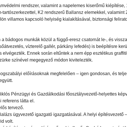
lámvédelmi rendszer, valamint a napelemes kiserőmű kiépítése,
artószerkezettel, K2 rendszerű Ballansz elemekkel, valamint 
 villamos kapcsoló helyiség kialakításával, biztonsági felirat
a bádogos munkák közül a függő-eresz csatornát le-, és vissza
átvezetés, vízterelő gallér, párkány lefedés) is beépítésre kerü
is elvégezték. Ennek során eltűntek a nem épp esztétikus graffiti
 szürke színével megegyező módon kivitelezték.
jogszabályi előírásoknak megfelelően – igen gondosan, és telj
együtt.
iklós Pénzügyi és Gazdálkodási főosztályvezető-helyettes képv
referens látta el.
elős tervező.
a Balázs ügyvezető igazgató igazgatásával. A helyi építésvezető 
d volt.