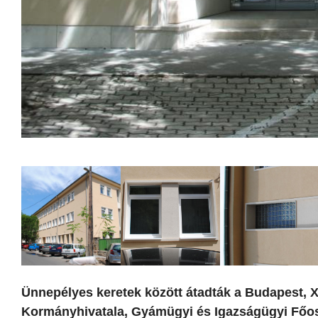
Ünnepélyes keretek között átadták a Budapest, XI.
Kormányhivatala, Gyámügyi és Igazságügyi Főoszt