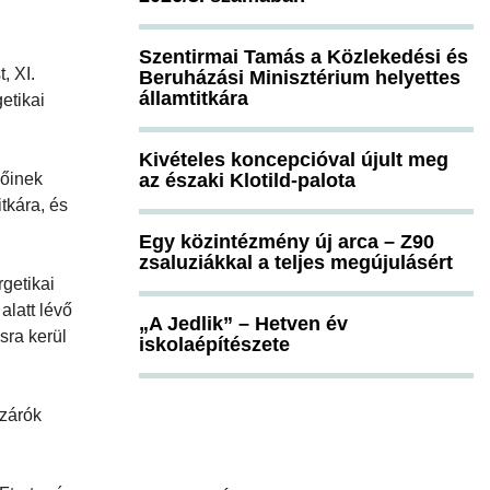
Szentirmai Tamás a Közlekedési és
, XI.
Beruházási Minisztérium helyettes
államtitkára
etikai
Kivételes koncepcióval újult meg
lőinek
az északi Klotild-palota
tkára, és
Egy közintézmény új arca – Z90
zsaluziákkal a teljes megújulásért
getikai
alatt lévő
„A Jedlik” – Hetven év
sra kerül
iskolaépítészete
szárók