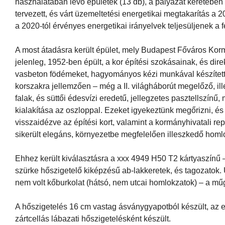
használatában lévő épületek (13 db), a pályázat keretében 
tervezett, és várt üzemeltetési energetikai megtakarítás a 
a 2020-tól érvényes energetikai irányelvek teljesüljenek a 
A most átadásra került épület, mely Budapest Főváros Kor
jelenleg, 1952-ben épült, a kor építési szokásainak, és dire
vasbeton födémeket, hagyományos kézi munkával készített s
korszakra jellemzően – még a II. világháborút megelőző, il
falak, és süttői édesvízi eredetű, jellegzetes pasztellszínű
kialakítása az oszloppal. Ezeket igyekeztünk megőrizni, és fe
visszaidézve az építési kort, valamint a kormányhivatali r
sikerült elegáns, környezetbe megfelelően illeszkedő homlo
Ehhez került kiválasztásra a xxx 4949 H50 T2 kártyaszínű 
szürke hőszigetelő kiképzésű ab-lakkeretek, és tagozatok. 
nem volt kőburkolat (hátsó, nem utcai homlokzatok) – a mű
A hőszigetelés 16 cm vastag ásványgyapotból készült, az eg
zártcellás lábazati hőszigetelésként készült.