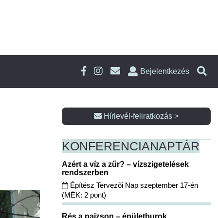
Bejelentkezés
Hírlevél-feliratkozás >
KONFERENCIA
NAPTÁR
Azért a víz a zűr? – vízszigetelések
rendszerben
Építész Tervezői Nap szeptember 17-én
(MÉK: 2 pont)
Rés a pajzson – épületburok