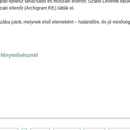
Árpád építész tanácsadó és műszaki ellenőr, Szabó Levente épü
i ellenőr (Archigram Kft.) látták el.
zába jutott, melynek első elemeként – határidőre, és jó minősé
s fényművésznél