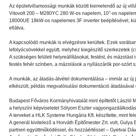
Az épületvillamossági munkák között kiemelendő az új vil
Vitovolt 200 – M280YC 280 W-os napelem, 10°-os napelem-t
18000UE 18kW-os napelemes 3F inverter beépítésével, külön
ellátva.
A kapcsolódó munkák is elvégzésre kerültek. Ezek sorában 
lefolyócsövekkel együtt, melyhez kiegészítő szerkezetek (cső
A szükséges felületi helyreállításokat, festést, és mázolást 
festés fehér színben, a mázolások a nyílászárók por-szórt
A munkák, az átadás-átvétel dokumentálása – immár az új 
elkészült, példás megvalósulási dokumentáció átadásával 
Budapest Főváros Kormányhivatalát mint építtetőt László M
a helyszíni képviseletet Sólyom Eszter vagyongazdálkodási 
A terveket a HLK Systeme Hungária Kft. készítette, mint fel
A generál kivitelező a Horváth Építőmester Zrt. volt, Guly
partneri együttműködéssel, és hozzáértéssel – Gyetvai Dávi