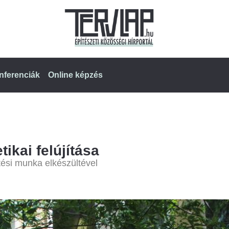
nferenciák
Online képzés
ikai felújítása
tési munka elkészültével