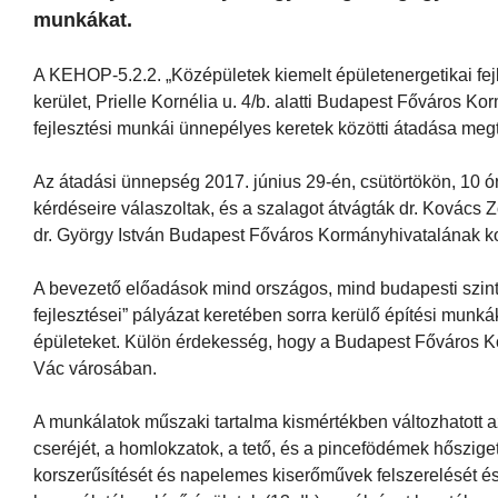
munkákat.
A KEHOP-5.2.2. „Középületek kiemelt épületenergetikai fejl
kerület, Prielle Kornélia u. 4/b. alatti Budapest Főváros 
fejlesztési munkái ünnepélyes keretek közötti átadása megt
Az átadási ünnepség 2017. június 29-én, csütörtökön, 10 ór
kérdéseire válaszoltak, és a szalagot átvágták dr. Kovács Zo
dr. György István Budapest Főváros Kormányhivatalának k
A bevezető előadások mind országos, mind budapesti szint
fejlesztései” pályázat keretében sorra kerülő építési munkáka
épületeket. Külön érdekesség, hogy a Budapest Főváros Ko
Vác városában.
A munkálatok műszaki tartalma kismértékben változhatott az
cseréjét, a homlokzatok, a tető, és a pincefödémek hősziget
korszerűsítését és napelemes kiserőművek felszerelését 