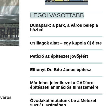
LEGOLVASOTTABB
Dunapark: a park, a város belép a
házba!
Csillagok alatt – egy kupola új élete
Petíció az építészet jövőjéért
Elhunyt Dr. Bitó János építész
Már lehet jelentkezni a CAD'oro
építészeti animációs filmszemlére
őváros
Óvodákat mutatunk be a Metszet
2026/3. számában