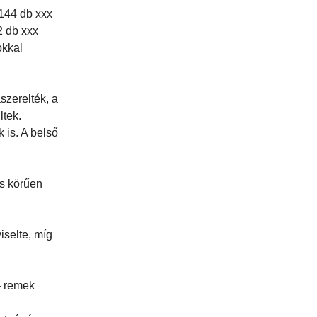
 144 db xxx
2 db xxx
okkal
szerelték, a
ltek.
k is. A belső
es körűen
iselte, míg
– remek