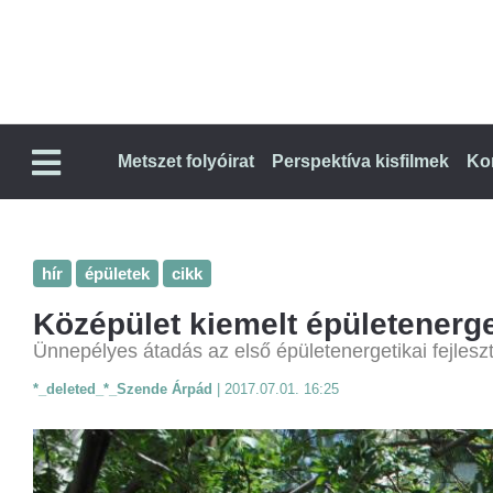
Metszet folyóirat
Perspektíva kisfilmek
Ko
hír
épületek
cikk
Középület kiemelt épületenerget
Ünnepélyes átadás az első épületenergetikai fejlesz
*_deleted_*_Szende Árpád
|
2017.07.01. 16:25