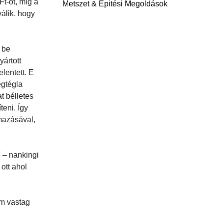
t-ot, míg a
Metszet & Épitési Megoldások
válik, hogy
 be
yártott
lentett. E
egtégla
t bélletes
teni. Így
lmazásával,
 – nankingi
ott ahol
cm vastag