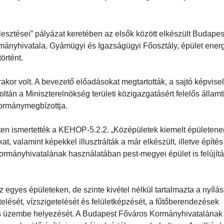
esztései” pályázat keretében az elsők között elkészült Budapest
Kormányhivatala, Gyámügyi és Igazságügyi Főosztály, épület energ
örtént.
akor volt. A bevezető előadásokat megtartották, a sajtó képvise
ltán a Miniszterelnökség területi közigazgatásért felelős államti
ormánymegbízottja.
en ismertették a KEHOP-5.2.2. „Középületek kiemelt épületener
t, valamint képekkel illusztrálták a már elkészült, illetve építés 
rmányhivatalának használatában pest-megyei épület is felújítá
 egyes épületeken, de szinte kivétel nélkül tartalmazta a nyílá
elését, vízszigetelését és felületképzését, a fűtőberendezések
és üzembe helyezését. A Budapest Főváros Kormányhivatalának