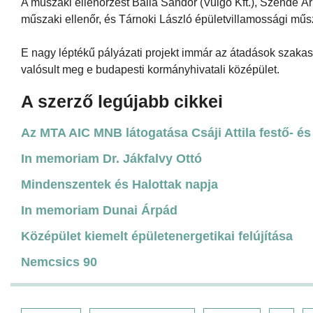
A műszaki ellenőrzést Balla Sándor (Vulgo Kft.), Szende 
műszaki ellenőr, és Tárnoki László épületvillamossági műszak
E nagy léptékű pályázati projekt immár az átadások szakas
valósult meg e budapesti kormányhivatali középület.
A szerző legújabb cikkei
Az MTA AIC MNB látogatása Csáji Attila festő- é
In memoriam Dr. Jákfalvy Ottó
Mindenszentek és Halottak napja
In memoriam Dunai Árpád
Középület kiemelt épületenergetikai felújítása
Nemcsics 90