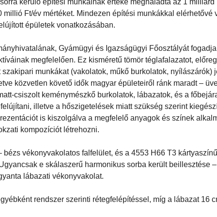
sorra kerülő építési munkáinak értéke meghaladta az 1 milliárd F
20 millió Ft/év mértéket. Mindezen építési munkákkal elérhetővé 
felújított épületek vonatkozásában.
mányhivatalának, Gyámügyi és Igazságügyi Főosztályát fogadja
ktíváinak megfelelően. Ez kisméretű tömör téglafalazatot, előreg
zakipari munkákat (vakolatok, műkő burkolatok, nyílászárók) je
letve közvetlen követő idők magyar épületeiről ránk maradt – üv
, matt-csiszolt keménymészkő burkolatok, lábazatok, és a főbejára
lújítani, illetve a hőszigetelések miatt szükség szerint kiegészí
eprezentációt is kiszolgálva a megfelelő anyagok és színek alka
kzati kompozíciót létrehozni.
– bézs vékonyvakolatos falfelület, és a 4553 H66 T3 kártyaszínű
Ugyancsak e skálaszerű harmonikus sorba került beillesztése – 
gyanta lábazati vékonyvakolat.
yébként rendszer szerinti rétegfelépítéssel, míg a lábazat 16 