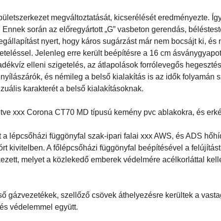
épületszerkezet megváltoztatását, kicserélését eredményezte. Íg
lt. Ennek során az előregyártott „G” vasbeton gerendás, béléstes
egállapítást nyert, hogy káros sugárzást már nem bocsájt ki, és
geteléssel. Jelenleg erre került beépítésre a 16 cm ásványgyapo
dékvíz elleni szigetelés, az átlapolások forrólevegős hegesztés
 nyílászárók, és némileg a belső kialakítás is az idők folyamán
zuális karakterét a belső kialakításoknak.
letve xxx Corona CT70 MD típusú kemény pvc ablakokra, és erké
int a lépcsőházi függönyfal szak-ipari falai xxx AWS, és ADS hőhí
t kivitelben. A főlépcsőházi függönyfal beépítésével a felújítá
kezett, melyet a közlekedő emberek védelmére acélkorláttal kelle
ső gázvezetékek, szellőző csövek áthelyezésre kerültek a vasta
 és védelemmel együtt.