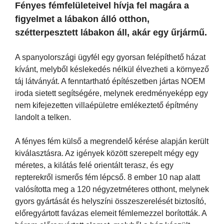
Fényes fémfelületeivel hívja fel magára a
figyelmet a lábakon álló otthon,
szétterpesztett lábakon áll, akár egy űrjármű.
A spanyolországi ügyfél egy gyorsan felépíthető házat
kívánt, melyből késlekedés nélkül élvezheti a környező
táj látványát. A fenntartható építészetben jártas NOEM
iroda sietett segítségére, melynek eredményeképp egy
nem kifejezetten villaépületre emlékeztető építmény
landolt a telken.
A fényes fém külső a megrendelő kérése alapján került
kiválasztásra. Az igények között szerepelt mégy egy
méretes, a kilátás felé orientált terasz, és egy
repterekről ismerős fém lépcső. 8 ember 10 nap alatt
valósította meg a 120 négyzetméteres otthont, melynek
gyors gyártását és helyszíni összeszerelését biztosító,
előregyártott favázas elemeit fémlemezzel borították. A