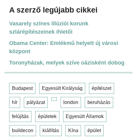
A szerző legújabb cikkei
Vasarely színes illúziói korunk
sztárépítészeinek ihletői
Obama Center: Emlékmű helyett új városi
központ
Toronyházak, melyek szíve oázisként dobog
Budapest
Egyesült Királyság
építészet
hír
pályázat
london
beruházás
felújítás
épületek
Egyesült Államok
buildecon
kiállítás
Kína
épület