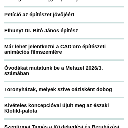
Petíció az építészet jövőjéért
Elhunyt Dr. Bitó János építész
Már lehet jelentkezni a CAD'oro építészeti
animációs filmszemlére
Óvodákat mutatunk be a Metszet 2026/3.
számában
Toronyházak, melyek szíve oázisként dobog
Kivételes koncepcióval újult meg az északi
Klotild-palota
Szentirmai Tamás a Közlekedési és Beruházási