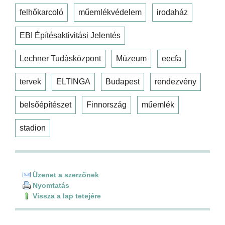
felhőkarcoló
műemlékvédelem
irodaház
EBI Építésaktivitási Jelentés
Lechner Tudásközpont
Múzeum
eecfa
tervek
ELTINGA
Budapest
rendezvény
belsőépítészet
Finnország
műemlék
stadion
Üzenet a szerzőnek
Nyomtatás
Vissza a lap tetejére