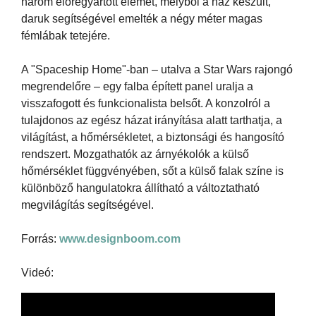
három előregyártott elemet, melyből a ház készült,
daruk segítségével emelték a négy méter magas
fémlábak tetejére.
A "Spaceship Home"-ban – utalva a Star Wars rajongó
megrendelőre – egy falba épített panel uralja a
visszafogott és funkcionalista belsőt. A konzolról a
tulajdonos az egész házat irányítása alatt tarthatja, a
világítást, a hőmérsékletet, a biztonsági és hangosító
rendszert. Mozgathatók az árnyékolók a külső
hőmérséklet függvényében, sőt a külső falak színe is
különböző hangulatokra állítható a változtatható
megvilágítás segítségével.
Forrás:
www.designboom.com
Videó: