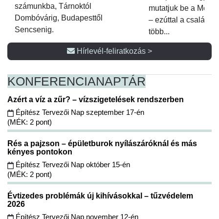
számunkba, Tárnoktól
mutatjuk be a Metsz
Dombóvárig, Budapesttől
– ezúttal a családi 
Sencsenig.
több...
Hírlevél-feliratkozás >
KONFERENCIA
NAPTÁR
Azért a víz a zűr? – vízszigetelések rendszerben
Építész Tervezői Nap szeptember 17-én
(MÉK: 2 pont)
Rés a pajzson – épületburok nyílászáróknál és más
kényes pontokon
Építész Tervezői Nap október 15-én
(MÉK: 2 pont)
Évtizedes problémák új kihívásokkal – tűzvédelem
2026
Építész Tervezői Nap november 12-én