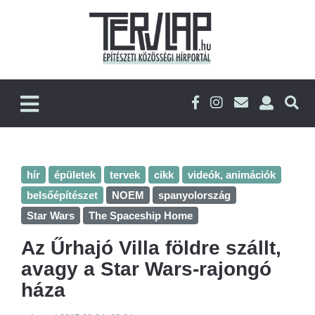
hír
épületek
tervek
cikk
videók, animációk
belsőépítészet
NOEM
spanyolország
Star Wars
The Spaceship Home
Az Űrhajó Villa földre szállt,
avagy a Star Wars-rajongó
háza