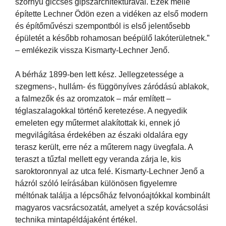
szörnyű giccses gipszarchitektúrával. Ezek mellé
építette Lechner Ödön ezen a vidéken az első modern
és építőművészi szempontból is első jelentősebb
épületét a később rohamosan beépülő lakóterületnek.”
– emlékezik vissza Kismarty-Lechner Jenő.
A bérház 1899-ben lett kész. Jellegzetessége a
szegmens-, hullám- és függönyíves záródású ablakok,
a falmezők és az oromzatok – már említett –
téglaszalagokkal történő keretezése. A negyedik
emeleten egy műtermet alakítottak ki, ennek jó
megvilágítása érdekében az északi oldalára egy
terasz került, erre néz a műterem nagy üvegfala. A
teraszt a tűzfal mellett egy veranda zárja le, kis
saroktoronnyal az utca felé. Kismarty-Lechner Jenő a
házról szóló leírásában különösen figyelemre
méltónak találja a lépcsőház felvonóajtókkal kombinált
magyaros vacsrácsozatát, amelyet a szép kovácsolási
technika mintapéldájaként értékel.