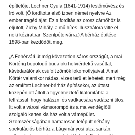
építtetője, Lechner Gyula (1841-1914) festőművész és
író volt. (Ő fordította első ízben német nyelvre Az
ember tragédiáját. Ez a fordítás az orosz cárnőhöz is
eljutott, Zichy Mihály, a mű híres illusztrátora vitte el
neki kéziratban Szentpétervárra.) A bérház építése
1898-ban kezdődött meg.
„A Fehérvári út még kövezetlen sáros országút, a mai
Körtérig bepöfögő budafoki helyiérdekű vasúttal,
kávédarálónak csúfolt zömök lokomotívjaival. A mai
Körtér valamikor nádas, vizes terület lehetett, mert még
az említett Lechner-bérház építésekor, az úttest
közepén ott állott a figyelmeztető tilalomtábla a
felírással, hogy halászni és vadkacsára vadászni tilos.
Itt volt a városi vámsorompó és a ma vendéglőül
szolgáló kertes kis ház volt a vámépület.
Szomszédságában hamarosan felépült néhány
spekulációs bérház a Lágymányosi utca sarkán,