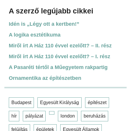
A szerző legújabb cikkei
Idén is „Légy ott a kertben!”
A logika esztétikuma
Miről írt A Ház 110 évvel ezelőtt? – II. rész
Miről írt A Ház 110 évvel ezelőtt? – I. rész
A Pasaréti tértől a Műegyetem rakpartig
Ornamentika az építészetben
Budapest
Egyesült Királyság
építészet
hír
pályázat
london
beruházás
felújítás
épületek
Egyesült Államok