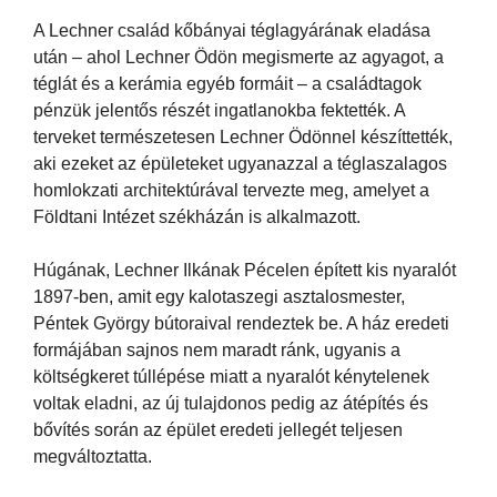
A Lechner család kőbányai téglagyárának eladása
után – ahol Lechner Ödön megismerte az agyagot, a
téglát és a kerámia egyéb formáit – a családtagok
pénzük jelentős részét ingatlanokba fektették. A
terveket természetesen Lechner Ödönnel készíttették,
aki ezeket az épületeket ugyanazzal a téglaszalagos
homlokzati architektúrával tervezte meg, amelyet a
Földtani Intézet székházán is alkalmazott.
Húgának, Lechner Ilkának Pécelen épített kis nyaralót
1897-ben, amit egy kalotaszegi asztalosmester,
Péntek György bútoraival rendeztek be. A ház eredeti
formájában sajnos nem maradt ránk, ugyanis a
költségkeret túllépése miatt a nyaralót kénytelenek
voltak eladni, az új tulajdonos pedig az átépítés és
bővítés során az épület eredeti jellegét teljesen
megváltoztatta.