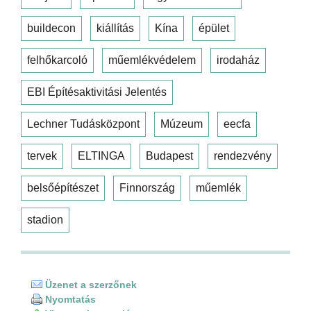
buildecon
kiállítás
Kína
épület
felhőkarcoló
műemlékvédelem
irodaház
EBI Építésaktivitási Jelentés
Lechner Tudásközpont
Múzeum
eecfa
tervek
ELTINGA
Budapest
rendezvény
belsőépítészet
Finnország
műemlék
stadion
Üzenet a szerzőnek
Nyomtatás