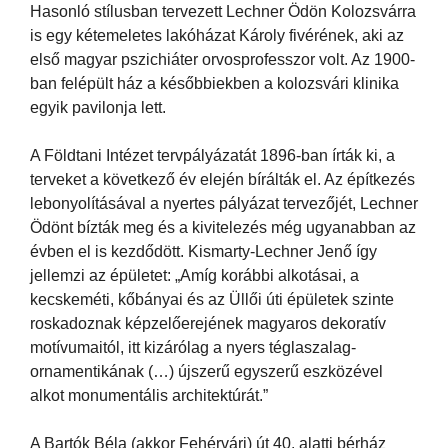
Hasonló stílusban tervezett Lechner Ödön Kolozsvárra
is egy kétemeletes lakóházat Károly fivérének, aki az
első magyar pszichiáter orvosprofesszor volt. Az 1900-
ban felépült ház a későbbiekben a kolozsvári klinika
egyik pavilonja lett.
A Földtani Intézet tervpályázatát 1896-ban írták ki, a
terveket a következő év elején bírálták el. Az építkezés
lebonyolításával a nyertes pályázat tervezőjét, Lechner
Ödönt bízták meg és a kivitelezés még ugyanabban az
évben el is kezdődött. Kismarty-Lechner Jenő így
jellemzi az épületet: „Amíg korábbi alkotásai, a
kecskeméti, kőbányai és az Üllői úti épületek szinte
roskadoznak képzelőerejének magyaros dekoratív
motívumaitól, itt kizárólag a nyers téglaszalag-
ornamentikának (…) újszerű egyszerű eszközével
alkot monumentális architektúrát.”
A Bartók Béla (akkor Fehérvári) út 40. alatti bérház