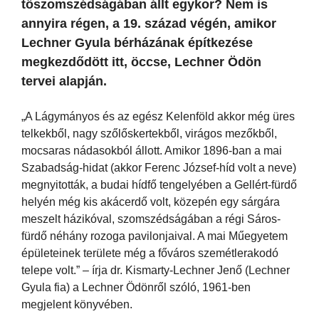
tőszomszédságában állt egykor? Nem is
annyira régen, a 19. század végén, amikor
Lechner Gyula bérházának építkezése
megkezdődött itt, öccse, Lechner Ödön
tervei alapján.
„A Lágymányos és az egész Kelenföld akkor még üres
telkekből, nagy szőlőskertekből, virágos mezőkből,
mocsaras nádasokból állott. Amikor 1896-ban a mai
Szabadság-hidat (akkor Ferenc József-híd volt a neve)
megnyitották, a budai hídfő tengelyében a Gellért-fürdő
helyén még kis akácerdő volt, közepén egy sárgára
meszelt házikóval, szomszédságában a régi Sáros-
fürdő néhány rozoga pavilonjaival. A mai Műegyetem
épületeinek területe még a főváros szemétlerakodó
telepe volt.” – írja dr. Kismarty-Lechner Jenő (Lechner
Gyula fia) a Lechner Ödönről szóló, 1961-ben
megjelent könyvében.