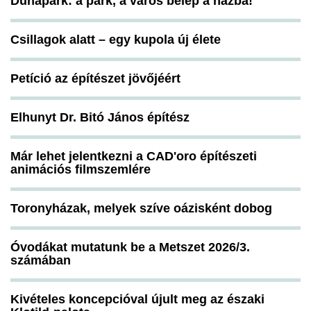
Dunapark: a park, a város belép a házba!
Csillagok alatt – egy kupola új élete
Petíció az építészet jövőjéért
Elhunyt Dr. Bitó János építész
Már lehet jelentkezni a CAD'oro építészeti
animációs filmszemlére
Toronyházak, melyek szíve oázisként dobog
Óvodákat mutatunk be a Metszet 2026/3.
számában
Kivételes koncepcióval újult meg az északi