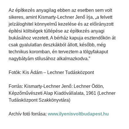
Az építkezés anyagilag ebben az esetben sem volt
sikeres, amint Kismarty-Lechner Jenő írja, „a felvett
jelzáloghitel könnyelmű kezelése és az előirányzott
építési költségek túllépése az építkezés anyagi
bukásához vezetett. A bérház kapuja esztendőkön át
csak gyalulatlan deszkákból állott, később, még
technikus koromban, én terveztem a tölgyfakaput
nagybátyám stílusához alkalmazkodva.”
Fotók: Kis Ádám – Lechner Tudásközpont
Forrás: Kismarty-Lechner Jenő: Lechner Ödön,
Képzőművészeti Alap Kiadóvállalata, 1961 (Lechner
Tudásközpont Szakkönyvtára)
Archív fotó forrása:
www.ilyenisvoltbudapest.hu