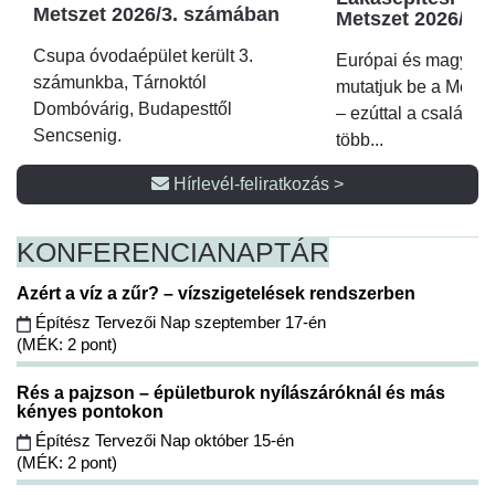
Metszet 2026/3. számában
Metszet 2026/2.
Csupa óvodaépület került 3.
Európai és magyar p
számunkba, Tárnoktól
mutatjuk be a Metsz
Dombóvárig, Budapesttől
– ezúttal a családi 
Sencsenig.
több...
Hírlevél-feliratkozás >
KONFERENCIA
NAPTÁR
Azért a víz a zűr? – vízszigetelések rendszerben
Építész Tervezői Nap szeptember 17-én
(MÉK: 2 pont)
Rés a pajzson – épületburok nyílászáróknál és más
kényes pontokon
Építész Tervezői Nap október 15-én
(MÉK: 2 pont)