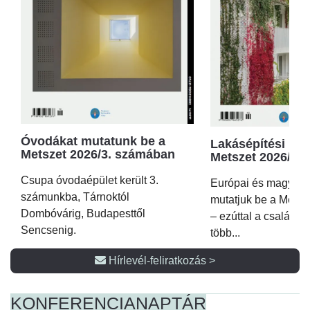
Óvodákat mutatunk be a
Lakásépítési kör
Metszet 2026/3. számában
Metszet 2026/2.
Csupa óvodaépület került 3.
Európai és magyar p
számunkba, Tárnoktól
mutatjuk be a Metsz
Dombóvárig, Budapesttől
– ezúttal a családi 
Sencsenig.
több...
Hírlevél-feliratkozás >
KONFERENCIA
NAPTÁR