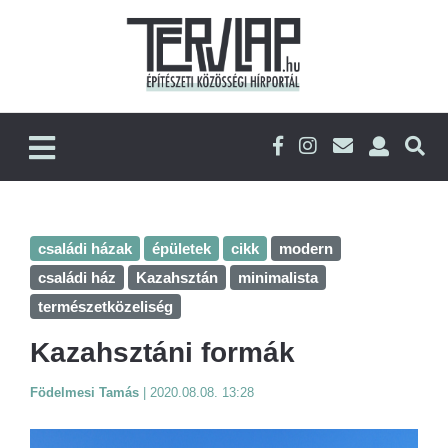
családi házak
épületek
cikk
modern
családi ház
Kazahsztán
minimalista
természetközeliség
Kazahsztáni formák
Födelmesi Tamás
|
2020.08.08. 13:28