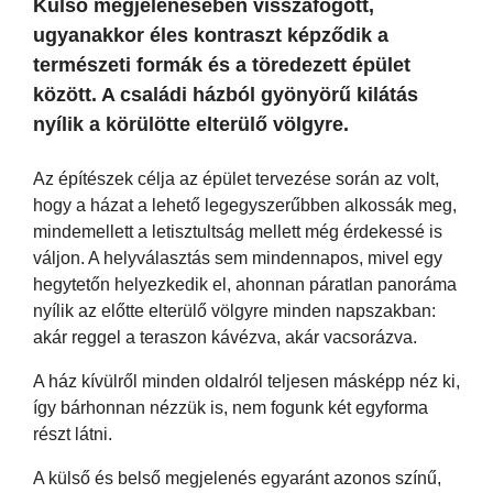
Külső megjelenésében visszafogott,
ugyanakkor éles kontraszt képződik a
természeti formák és a töredezett épület
között. A családi házból gyönyörű kilátás
nyílik a körülötte elterülő völgyre.
Az építészek célja az épület tervezése során az volt,
hogy a házat a lehető legegyszerűbben alkossák meg,
mindemellett a letisztultság mellett még érdekessé is
váljon. A helyválasztás sem mindennapos, mivel egy
hegytetőn helyezkedik el, ahonnan páratlan panoráma
nyílik az előtte elterülő völgyre minden napszakban:
akár reggel a teraszon kávézva, akár vacsorázva.
A ház kívülről minden oldalról teljesen másképp néz ki,
így bárhonnan nézzük is, nem fogunk két egyforma
részt látni.
A külső és belső megjelenés egyaránt azonos színű,