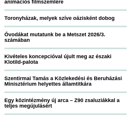
animációs filmszemlére
Toronyházak, melyek szíve oázisként dobog
Óvodákat mutatunk be a Metszet 2026/3.
számában
Kivételes koncepcióval újult meg az északi
Klotild-palota
Szentirmai Tamás a Közlekedési és Beruházási
Minisztérium helyettes államtitkára
Egy közintézmény új arca – Z90 zsaluziákkal a
teljes megújulásért