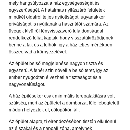
mely hangsúlyozza a ház egységességét és
egyszerűségét. A hatalmas nyílászáró felületek
mindkét oldalról teljes nyitottságot, ugyanakkor
privátságot is nyújtanak a használói számára. Az
üvegek kívülről fényvisszaverő tulajdonsággal
rendelkező fóliát kaptak, hogy visszatükröződjenek
benne a fák és a felhők, így a ház teljes mértékben
összeolvad a környezetével.
Az épület belső megjelenése nagyon tiszta és
egyszerű. A fehér szín növeli a belső teret, így az
ember nyugodtan élvezheti a tisztaságot és a
nagyvonalúságot.
A ház építésekor csak minimális terepalakításra volt
szükség, mert az épületet a domborzat fölé lebegtetett
módon helyezték el, cölöpökön áll.
Az épület alaprajzi elrendezésében tisztán elkülönül
az éjszakai és a nappali zóna, amelynek