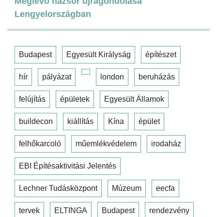
Meglévő házsor újragondolása
Lengyelországban
Budapest
Egyesült Királyság
építészet
hír
pályázat
london
beruházás
felújítás
épületek
Egyesült Államok
buildecon
kiállítás
Kína
épület
felhőkarcoló
műemlékvédelem
irodaház
EBI Építésaktivitási Jelentés
Lechner Tudásközpont
Múzeum
eecfa
tervek
ELTINGA
Budapest
rendezvény