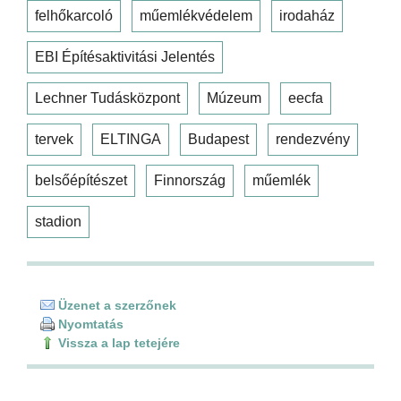
felhőkarcoló
műemlékvédelem
irodaház
EBI Építésaktivitási Jelentés
Lechner Tudásközpont
Múzeum
eecfa
tervek
ELTINGA
Budapest
rendezvény
belsőépítészet
Finnország
műemlék
stadion
Üzenet a szerzőnek
Nyomtatás
Vissza a lap tetejére