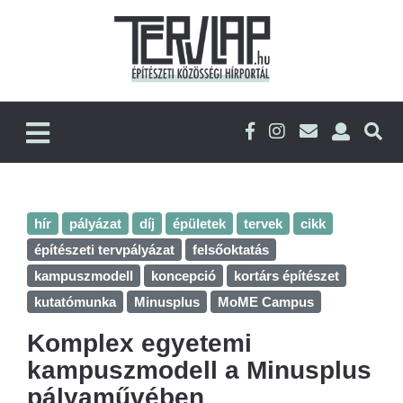
hír
pályázat
díj
épületek
tervek
cikk
építészeti tervpályázat
felsőoktatás
kampuszmodell
koncepció
kortárs építészet
kutatómunka
Minusplus
MoME Campus
Komplex egyetemi
kampuszmodell a Minusplus
pályaművében