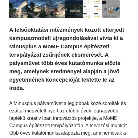
+2
A felsőoktatási intézmények között elterjedt
kampuszmodell újragondolásával vívta ki a
Minusplus a MoME Campus építészeti
tervpályázat zsűrijének elismerését. A
pályaművet több éves kutatómunka előzte
meg, amelynek eredményei alapján a jövő
egyetemének koncepcióját fektette le az
iroda.
A Minusplus pályaművét a legjobbak közé sorolták és
ezáltal megvételt nyert az utóbbi évek legnagyobb
léptékű kreatív ipari innovációs projektje, a MoME
Campus építészeti tervpályázatán. A tervezési munkát
több éves kutatómunka alapozta meg, ami nemcsak a