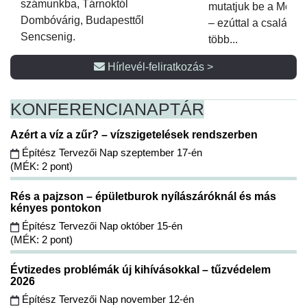
számunkba, Tárnoktól
mutatjuk be a Metsz
Dombóvárig, Budapesttől
– ezúttal a családi 
Sencsenig.
több...
Hírlevél-feliratkozás >
KONFERENCIA
NAPTÁR
Azért a víz a zűr? – vízszigetelések rendszerben
Építész Tervezői Nap szeptember 17-én
(MÉK: 2 pont)
Rés a pajzson – épületburok nyílászáróknál és más
kényes pontokon
Építész Tervezői Nap október 15-én
(MÉK: 2 pont)
Évtizedes problémák új kihívásokkal – tűzvédelem
2026
Építész Tervezői Nap november 12-én