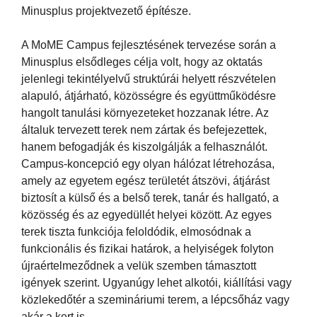
Minusplus projektvezető építésze.
A MoME Campus fejlesztésének tervezése során a
Minusplus elsődleges célja volt, hogy az oktatás
jelenlegi tekintélyelvű struktúrái helyett részvételen
alapuló, átjárható, közösségre és együttműködésre
hangolt tanulási környezeteket hozzanak létre. Az
általuk tervezett terek nem zártak és befejezettek,
hanem befogadják és kiszolgálják a felhasználót.
Campus-koncepció egy olyan hálózat létrehozása,
amely az egyetem egész területét átszövi, átjárást
biztosít a külső és a belső terek, tanár és hallgató, a
közösség és az egyedüllét helyei között. Az egyes
terek tiszta funkciója feloldódik, elmosódnak a
funkcionális és fizikai határok, a helyiségek folyton
újraértelmeződnek a velük szemben támasztott
igények szerint. Ugyanúgy lehet alkotói, kiállítási vagy
közlekedőtér a szemináriumi terem, a lépcsőház vagy
akár a kert is.