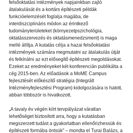
felsőoktatási intézmények napjainkban zajló
átalakulását és a kortárs építészeti példák
funkcióelemzését foglalja magába, de
interdiszciplináris módon az érintkező
tudományterületeket (környezetpszichológia,
oktatásszervezés és oktatásmenedzsment) is maga
mellé állítja. A kutatás célja a hazai felsőoktatási
intézmények számára megmutatni az átalakulás útját
és felkínálni az ezt elősegítő építészeti megoldásokat.
Ezeket az eredményeket két konferencián publikálta a
cég 2015-ben. Az előadások a MoME Campus
fejlesztését előkészítő stratégia (Integrált
Intézményfejlesztési Program) kidolgozására is hatott,
abban többször is hivatkozott.
„A tavaly év végén kiírt tervpályázat váratlan
lehetőséget biztosított arra, hogy a kutatásban
megszerzett tudást a gyakorlatban ellenőrizhessük és
építészeti formába öntsük” – mondta el Turai Balázs, a