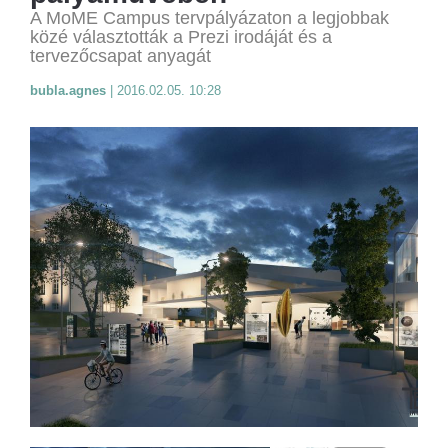
A MoME Campus tervpályázaton a legjobbak
közé választották a Prezi irodáját és a
tervezőcsapat anyagát
bubla.agnes
|
2016.02.05. 10:28