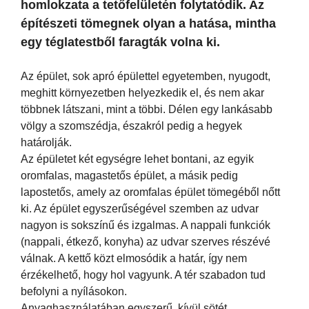
homlokzata a tetőfelületén folytatódik. Az
építészeti tömegnek olyan a hatása, mintha
egy téglatestből faragták volna ki.
Az épület, sok apró épülettel egyetemben, nyugodt,
meghitt környezetben helyezkedik el, és nem akar
többnek látszani, mint a többi. Délen egy lankásabb
völgy a szomszédja, északról pedig a hegyek
határolják.
Az épületet két egységre lehet bontani, az egyik
oromfalas, magastetős épület, a másik pedig
lapostetős, amely az oromfalas épület tömegéből nőtt
ki. Az épület egyszerűségével szemben az udvar
nagyon is sokszínű és izgalmas. A nappali funkciók
(nappali, étkező, konyha) az udvar szerves részévé
válnak. A kettő közt elmosódik a határ, így nem
érzékelhető, hogy hol vagyunk. A tér szabadon tud
befolyni a nyílásokon.
Anyaghasználatában egyszerű, kívül sötét