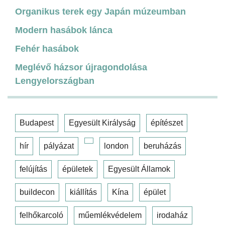
Organikus terek egy Japán múzeumban
Modern hasábok lánca
Fehér hasábok
Meglévő házsor újragondolása
Lengyelországban
Budapest
Egyesült Királyság
építészet
hír
pályázat
london
beruházás
felújítás
épületek
Egyesült Államok
buildecon
kiállítás
Kína
épület
felhőkarcoló
műemlékvédelem
irodaház