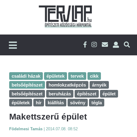
családi házak
épületek
tervek
cikk
belsőépítészet
homlokzatképzés
árnyék
belsőépítészet
beruházás
építészet
épület
épületek
hír
kiállítás
sövény
tégla
Makettszerű épület
Födelmesi Tamás
|
2014.07.08. 08:52