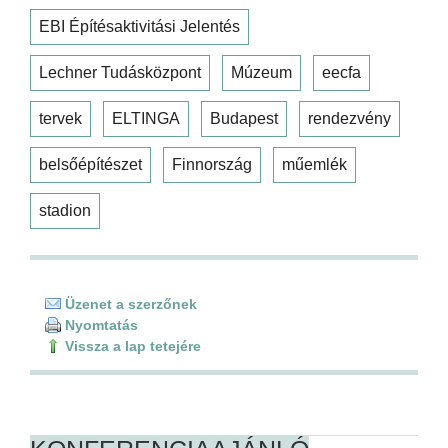
EBI Építésaktivitási Jelentés
Lechner Tudásközpont
Múzeum
eecfa
tervek
ELTINGA
Budapest
rendezvény
belsőépítészet
Finnország
műemlék
stadion
Üzenet a szerzőnek
Nyomtatás
Vissza a lap tetejére