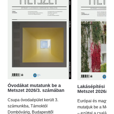
Óvodákat mutatunk be a
Lakásépítési kör
Metszet 2026/3. számában
Metszet 2026/2.
Csupa óvodaépület került 3.
Európai és magyar p
számunkba, Tárnoktól
mutatjuk be a Metsz
Dombóvárig, Budapesttől
– ezúttal a családi 