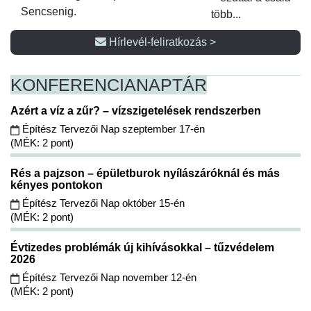
Sencsenig.
több...
Hírlevél-feliratkozás >
KONFERENCIA
NAPTÁR
Azért a víz a zűr? – vízszigetelések rendszerben
Építész Tervezői Nap szeptember 17-én
(MÉK: 2 pont)
Rés a pajzson – épületburok nyílászáróknál és más
kényes pontokon
Építész Tervezői Nap október 15-én
(MÉK: 2 pont)
Évtizedes problémák új kihívásokkal – tűzvédelem
2026
Építész Tervezői Nap november 12-én
(MÉK: 2 pont)