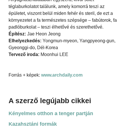
téglaburkolatot találunk, amely komorrá teszi az
épületet, viszont belül miden fehér és steril, de ezt a
környezetet a fa természetes szépsége – fabútorok, fa
padlóburkolat – teszi élhetővé és szerethetővé.
Építész:
Jae Heon Jeong
Elhelyezkedés:
Yongmun-myeon, Yangpyeong-gun,
Gyeonggi-do, Dél-Korea
Tervező iroda:
Moonhui LEE
Forrás + képek:
www.archdaily.com
A szerző legújabb cikkei
Kényelmes otthon a tenger partján
Kazahsztáni formák