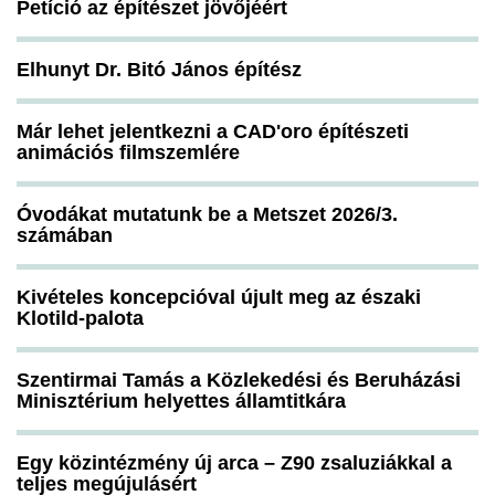
Petíció az építészet jövőjéért
Elhunyt Dr. Bitó János építész
Már lehet jelentkezni a CAD'oro építészeti
animációs filmszemlére
Óvodákat mutatunk be a Metszet 2026/3.
számában
Kivételes koncepcióval újult meg az északi
Klotild-palota
Szentirmai Tamás a Közlekedési és Beruházási
Minisztérium helyettes államtitkára
Egy közintézmény új arca – Z90 zsaluziákkal a
teljes megújulásért