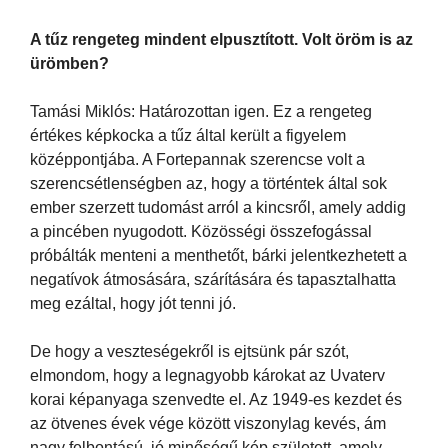
A tűz rengeteg mindent elpusztított. Volt öröm is az
ürömben?
Tamási Miklós: Határozottan igen. Ez a rengeteg
értékes képkocka a tűz által került a figyelem
középpontjába. A Fortepannak szerencse volt a
szerencsétlenségben az, hogy a történtek által sok
ember szerzett tudomást arról a kincsről, amely addig
a pincében nyugodott. Közösségi összefogással
próbálták menteni a menthetőt, bárki jelentkezhetett a
negatívok átmosására, szárítására és tapasztalhatta
meg ezáltal, hogy jót tenni jó.
De hogy a veszteségekről is ejtsünk pár szót,
elmondom, hogy a legnagyobb károkat az Uvaterv
korai képanyaga szenvedte el. Az 1949-es kezdet és
az ötvenes évek vége között viszonylag kevés, ám
nagy felbontású, jó minőségű kép született, amely