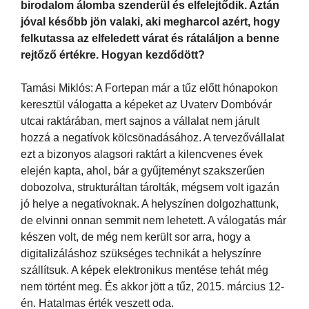
birodalom álomba szenderül és elfelejtődik. Aztán
jóval később jön valaki, aki megharcol azért, hogy
felkutassa az elfeledett várat és rátaláljon a benne
rejtőző értékre. Hogyan kezdődött?
Tamási Miklós: A Fortepan már a tűz előtt hónapokon
keresztül válogatta a képeket az Uvaterv Dombóvár
utcai raktárában, mert sajnos a vállalat nem járult
hozzá a negatívok kölcsönadásához. A tervezővállalat
ezt a bizonyos alagsori raktárt a kilencvenes évek
elején kapta, ahol, bár a gyűjteményt szakszerűen
dobozolva, strukturáltan tárolták, mégsem volt igazán
jó helye a negatívoknak. A helyszínen dolgozhattunk,
de elvinni onnan semmit nem lehetett. A válogatás már
készen volt, de még nem került sor arra, hogy a
digitalizáláshoz szükséges technikát a helyszínre
szállítsuk. A képek elektronikus mentése tehát még
nem történt meg. És akkor jött a tűz, 2015. március 12-
én. Hatalmas érték veszett oda.