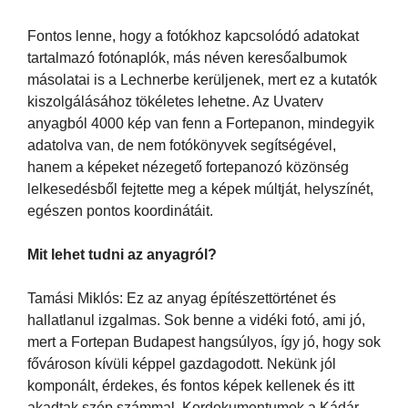
Fontos lenne, hogy a fotókhoz kapcsolódó adatokat
tartalmazó fotónaplók, más néven keresőalbumok
másolatai is a Lechnerbe kerüljenek, mert ez a kutatók
kiszolgálásához tökéletes lehetne. Az Uvaterv
anyagból 4000 kép van fenn a Fortepanon, mindegyik
adatolva van, de nem fotókönyvek segítségével,
hanem a képeket nézegető fortepanozó közönség
lelkesedésből fejtette meg a képek múltját, helyszínét,
egészen pontos koordinátáit.
Mit lehet tudni az anyagról?
Tamási Miklós: Ez az anyag építészettörténet és
hallatlanul izgalmas. Sok benne a vidéki fotó, ami jó,
mert a Fortepan Budapest hangsúlyos, így jó, hogy sok
fővároson kívüli képpel gazdagodott. Nekünk jól
komponált, érdekes, és fontos képek kellenek és itt
akadtak szép számmal. Kordokumentumok a Kádár-