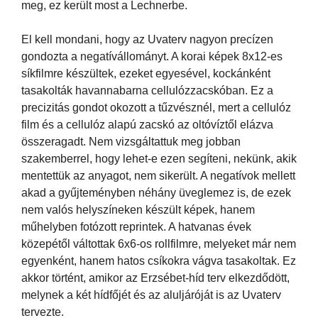
meg, ez került most a Lechnerbe.
El kell mondani, hogy az Uvaterv nagyon precízen
gondozta a negatívállományt. A korai képek 8x12-es
síkfilmre készültek, ezeket egyesével, kockánként
tasakolták havannabarna cellulózzacskóban. Ez a
precizitás gondot okozott a tűzvésznél, mert a cellulóz
film és a cellulóz alapú zacskó az oltóvíztől elázva
összeragadt. Nem vizsgáltattuk meg jobban
szakemberrel, hogy lehet-e ezen segíteni, nekünk, akik
mentettük az anyagot, nem sikerült. A negatívok mellett
akad a gyűjteményben néhány üveglemez is, de ezek
nem valós helyszíneken készült képek, hanem
műhelyben fotózott reprintek. A hatvanas évek
közepétől váltottak 6x6-os rollfilmre, melyeket már nem
egyenként, hanem hatos csíkokra vágva tasakoltak. Ez
akkor történt, amikor az Erzsébet-híd terv elkezdődött,
melynek a két hídfőjét és az aluljáróját is az Uvaterv
tervezte.