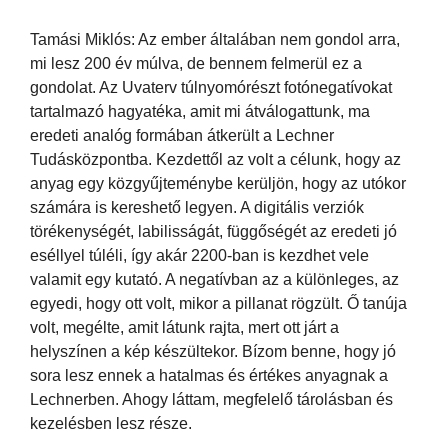
Tamási Miklós: Az ember általában nem gondol arra,
mi lesz 200 év múlva, de bennem felmerül ez a
gondolat. Az Uvaterv túlnyomórészt fotónegatívokat
tartalmazó hagyatéka, amit mi átválogattunk, ma
eredeti analóg formában átkerült a Lechner
Tudásközpontba. Kezdettől az volt a célunk, hogy az
anyag egy közgyűjteménybe kerüljön, hogy az utókor
számára is kereshető legyen. A digitális verziók
törékenységét, labilisságát, függőségét az eredeti jó
eséllyel túléli, így akár 2200-ban is kezdhet vele
valamit egy kutató. A negatívban az a különleges, az
egyedi, hogy ott volt, mikor a pillanat rögzült. Ő tanúja
volt, megélte, amit látunk rajta, mert ott járt a
helyszínen a kép készültekor. Bízom benne, hogy jó
sora lesz ennek a hatalmas és értékes anyagnak a
Lechnerben. Ahogy láttam, megfelelő tárolásban és
kezelésben lesz része.