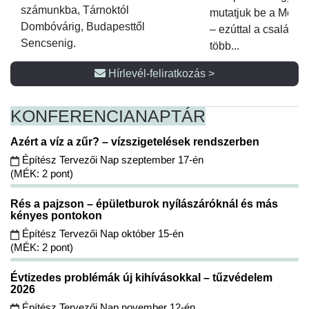
számunkba, Tárnoktól
mutatjuk be a Metsz
Dombóvárig, Budapesttől
– ezúttal a családi 
Sencsenig.
több...
Hírlevél-feliratkozás >
KONFERENCIA
NAPTÁR
Azért a víz a zűr? – vízszigetelések rendszerben
Építész Tervezői Nap szeptember 17-én
(MÉK: 2 pont)
Rés a pajzson – épületburok nyílászáróknál és más
kényes pontokon
Építész Tervezői Nap október 15-én
(MÉK: 2 pont)
Évtizedes problémák új kihívásokkal – tűzvédelem
2026
Építész Tervezői Nap november 12-én