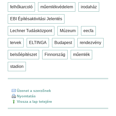
felhőkarcoló
műemlékvédelem
irodaház
EBI Építésaktivitási Jelentés
Lechner Tudásközpont
Múzeum
eecfa
tervek
ELTINGA
Budapest
rendezvény
belsőépítészet
Finnország
műemlék
stadion
Üzenet a szerzőnek
Nyomtatás
Vissza a lap tetejére