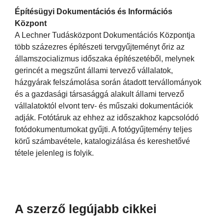
Építésügyi Dokumentációs és Információs
Központ
A Lechner Tudásközpont Dokumentációs Központja
több százezres építészeti tervgyűjteményt őriz az
államszocializmus időszaka építészetéből, melynek
gerincét a megszűnt állami tervező vállalatok,
házgyárak felszámolása során átadott tervállományok
és a gazdasági társasággá alakult állami tervező
vállalatoktól elvont terv- és műszaki dokumentációk
adják. Fotótáruk az ehhez az időszakhoz kapcsolódó
fotódokumentumokat gyűjti. A fotógyűjtemény teljes
körű számbavétele, katalogizálása és kereshetővé
tétele jelenleg is folyik.
A szerző legújabb cikkei