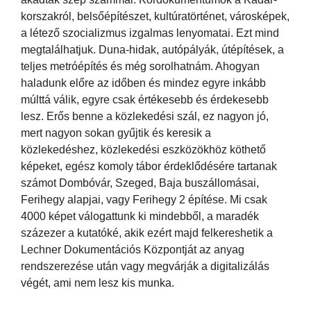
korszakról, belsőépítészet, kultúratörténet, városképek,
a létező szocializmus izgalmas lenyomatai. Ezt mind
megtalálhatjuk. Duna-hidak, autópályák, útépítések, a
teljes metróépítés és még sorolhatnám. Ahogyan
haladunk előre az időben és mindez egyre inkább
múlttá válik, egyre csak értékesebb és érdekesebb
lesz. Erős benne a közlekedési szál, ez nagyon jó,
mert nagyon sokan gyűjtik és keresik a
közlekedéshez, közlekedési eszközökhöz köthető
képeket, egész komoly tábor érdeklődésére tartanak
számot Dombóvár, Szeged, Baja buszállomásai,
Ferihegy alapjai, vagy Ferihegy 2 építése. Mi csak
4000 képet válogattunk ki mindebből, a maradék
százezer a kutatóké, akik ezért majd felkereshetik a
Lechner Dokumentációs Központját az anyag
rendszerezése után vagy megvárják a digitalizálás
végét, ami nem lesz kis munka.