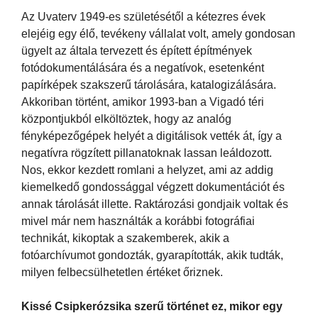
Az Uvaterv 1949-es születésétől a kétezres évek
elejéig egy élő, tevékeny vállalat volt, amely gondosan
ügyelt az általa tervezett és épített építmények
fotódokumentálására és a negatívok, esetenként
papírképek szakszerű tárolására, katalogizálására.
Akkoriban történt, amikor 1993-ban a Vigadó téri
központjukból elköltöztek, hogy az analóg
fényképezőgépek helyét a digitálisok vették át, így a
negatívra rögzített pillanatoknak lassan leáldozott.
Nos, ekkor kezdett romlani a helyzet, ami az addig
kiemelkedő gondossággal végzett dokumentációt és
annak tárolását illette. Raktározási gondjaik voltak és
mivel már nem használták a korábbi fotográfiai
technikát, kikoptak a szakemberek, akik a
fotóarchívumot gondozták, gyarapították, akik tudták,
milyen felbecsülhetetlen értéket őriznek.
Kissé Csipkerózsika szerű történet ez, mikor egy