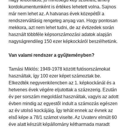
kordokumentumként is értékes lehetett volna. Sajnos
már nem lehet az. A hatvanas évek közepétől a
rendszerváltásig rengeteg anyag van. Hogy pontosan
mekkora, azt nem lehet tudni, de az évtizedek során
használt többféle képsorszámozási adatok alapján
nagyságrendileg 150 ezer képkockáról beszélhetünk.
Van valami rendszer a gyűjteményben?
Tamási Miklós: 1949-1978 között futósorszámokat
használtak, így 100 ezer képet számoztak be.
Elkezdték negyvenkilencben az 1. képkockánál és a
hetvenes évek végére eljutottak a százezerig. Ezután
év per sorszám megoldást használtak, vagyis az adott
évben mindig az egyestől indult a számozás egészen
az év utolsó kockájáig. Így tehát ennek az évnek az
első képe a 78/1 számot viselte. Az Uvaterv elmúlt 60
éve alatt készült képállomány kétharmada maradt