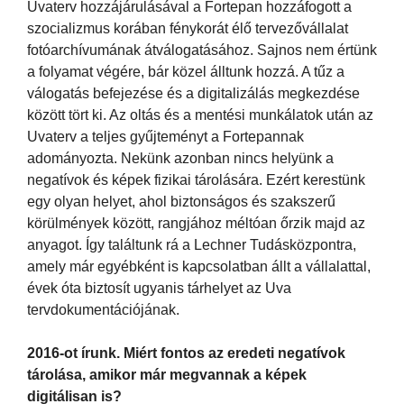
Uvaterv hozzájárulásával a Fortepan hozzáfogott a
szocializmus korában fénykorát élő tervezővállalat
fotóarchívumának átválogatásához. Sajnos nem értünk
a folyamat végére, bár közel álltunk hozzá. A tűz a
válogatás befejezése és a digitalizálás megkezdése
között tört ki. Az oltás és a mentési munkálatok után az
Uvaterv a teljes gyűjteményt a Fortepannak
adományozta. Nekünk azonban nincs helyünk a
negatívok és képek fizikai tárolására. Ezért kerestünk
egy olyan helyet, ahol biztonságos és szakszerű
körülmények között, rangjához méltóan őrzik majd az
anyagot. Így találtunk rá a Lechner Tudásközpontra,
amely már egyébként is kapcsolatban állt a vállalattal,
évek óta biztosít ugyanis tárhelyet az Uva
tervdokumentációjának.
2016-ot írunk. Miért fontos az eredeti negatívok
tárolása, amikor már megvannak a képek
digitálisan is?