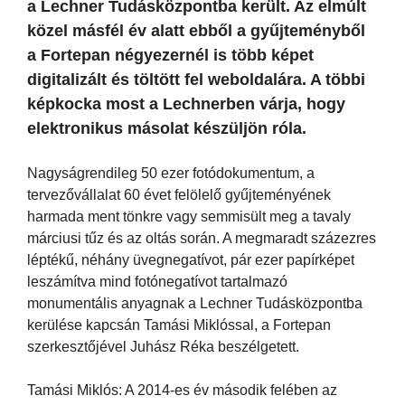
a Lechner Tudásközpontba került. Az elmúlt
közel másfél év alatt ebből a gyűjteményből
a Fortepan négyezernél is több képet
digitalizált és töltött fel weboldalára. A többi
képkocka most a Lechnerben várja, hogy
elektronikus másolat készüljön róla.
Nagyságrendileg 50 ezer fotódokumentum, a
tervezővállalat 60 évet felölelő gyűjteményének
harmada ment tönkre vagy semmisült meg a tavaly
márciusi tűz és az oltás során. A megmaradt százezres
léptékű, néhány üvegnegatívot, pár ezer papírképet
leszámítva mind fotónegatívot tartalmazó
monumentális anyagnak a Lechner Tudásközpontba
kerülése kapcsán Tamási Miklóssal, a Fortepan
szerkesztőjével Juhász Réka beszélgetett.
Tamási Miklós: A 2014-es év második felében az