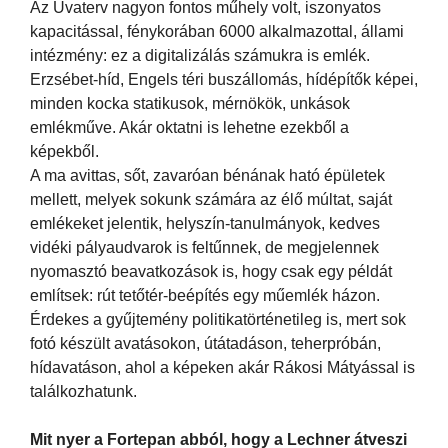
Az Uvaterv nagyon fontos műhely volt, iszonyatos
kapacitással, fénykorában 6000 alkalmazottal, állami
intézmény: ez a digitalizálás számukra is emlék.
Erzsébet-híd, Engels téri buszállomás, hídépítők képei,
minden kocka statikusok, mérnökök, unkások
emlékműve. Akár oktatni is lehetne ezekből a
képekből.
A ma avittas, sőt, zavaróan bénának ható épületek
mellett, melyek sokunk számára az élő múltat, saját
emlékeket jelentik, helyszín-tanulmányok, kedves
vidéki pályaudvarok is feltűnnek, de megjelennek
nyomasztó beavatkozások is, hogy csak egy példát
említsek: rút tetőtér-beépítés egy műemlék házon.
Érdekes a gyűjtemény politikatörténetileg is, mert sok
fotó készült avatásokon, útátadáson, teherpróbán,
hídavatáson, ahol a képeken akár Rákosi Mátyással is
találkozhatunk.
Mit nyer a Fortepan abból, hogy a Lechner átveszi