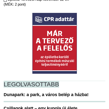
(MÉK: 2 pont)
LEGOLVASOTTABB
Dunapark: a park, a város belép a házba!
Csillagok alatt – egy kupola új élete