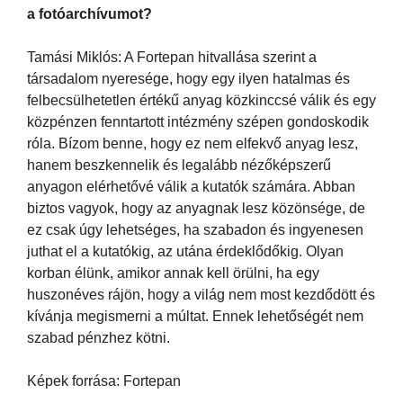
a fotóarchívumot?
Tamási Miklós: A Fortepan hitvallása szerint a
társadalom nyeresége, hogy egy ilyen hatalmas és
felbecsülhetetlen értékű anyag közkinccsé válik és egy
közpénzen fenntartott intézmény szépen gondoskodik
róla. Bízom benne, hogy ez nem elfekvő anyag lesz,
hanem beszkennelik és legalább nézőképszerű
anyagon elérhetővé válik a kutatók számára. Abban
biztos vagyok, hogy az anyagnak lesz közönsége, de
ez csak úgy lehetséges, ha szabadon és ingyenesen
juthat el a kutatókig, az utána érdeklődőkig. Olyan
korban élünk, amikor annak kell örülni, ha egy
huszonéves rájön, hogy a világ nem most kezdődött és
kívánja megismerni a múltat. Ennek lehetőségét nem
szabad pénzhez kötni.
Képek forrása: Fortepan