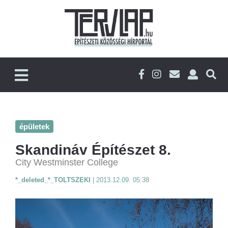
épületek
Skandináv Építészet 8.
City Westminster College
*_deleted_*_TOLTSZEKI
|
2013.12.09. 05:38