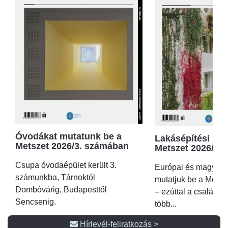
Óvodákat mutatunk be a
Lakásépítési kör
Metszet 2026/3. számában
Metszet 2026/2.
Csupa óvodaépület került 3.
Európai és magyar p
számunkba, Tárnoktól
mutatjuk be a Metsz
Dombóvárig, Budapesttől
– ezúttal a családi 
Sencsenig.
több...
Hírlevél-feliratkozás >