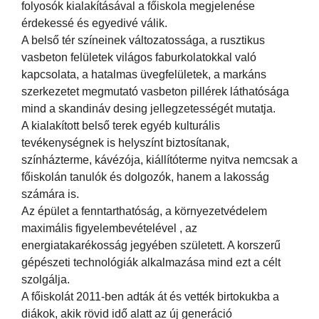
folyosók kialakításával a főiskola megjelenése
érdekessé és egyedivé válik.
A belső tér színeinek változatossága, a rusztikus
vasbeton felületek világos faburkolatokkal való
kapcsolata, a hatalmas üvegfelületek, a markáns
szerkezetet megmutató vasbeton pillérek láthatósága
mind a skandináv desing jellegzetességét mutatja.
A kialakított belső terek egyéb kulturális
tevékenységnek is helyszínt biztosítanak,
színházterme, kávézója, kiállítóterme nyitva nemcsak a
főiskolán tanulók és dolgozók, hanem a lakosság
számára is.
Az épület a fenntarthatóság, a környezetvédelem
maximális figyelembevételével , az
energiatakarékosság jegyében született. A korszerű
gépészeti technológiák alkalmazása mind ezt a célt
szolgálja.
A főiskolát 2011-ben adták át és vették birtokukba a
diákok, akik rövid idő alatt az új generáció