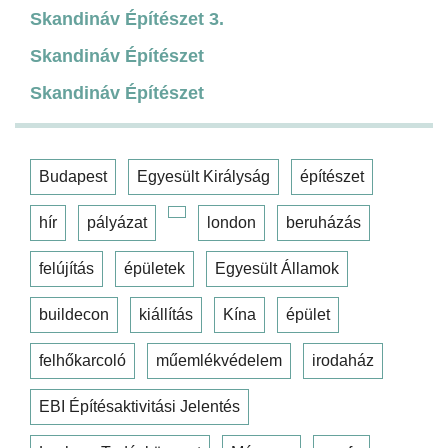
Skandináv Építészet 3.
Skandináv Építészet
Skandináv Építészet
Budapest
Egyesült Királyság
építészet
hír
pályázat
london
beruházás
felújítás
épületek
Egyesült Államok
buildecon
kiállítás
Kína
épület
felhőkarcoló
műemlékvédelem
irodaház
EBI Építésaktivitási Jelentés