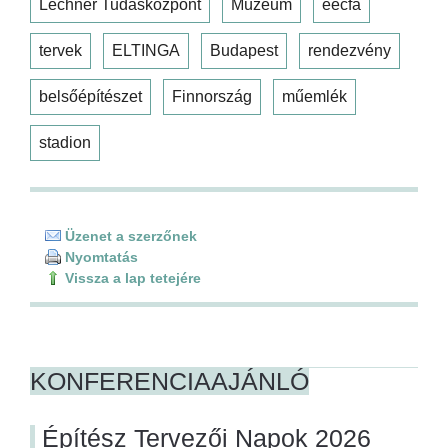
Lechner Tudásközpont
Múzeum
eecfa
tervek
ELTINGA
Budapest
rendezvény
belsőépítészet
Finnország
műemlék
stadion
Üzenet a szerzőnek
Nyomtatás
Vissza a lap tetejére
KONFERENCIAAJÁNLÓ
Építész Tervezői Napok 2026