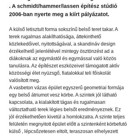
. A schmidt/hammer/lassen építész stúdió
2006-ban nyerte meg a kiírt pályázatot.
A külső letisztult forma sokszínű belső teret takar. A
terek rugalmas alakíthatósága, áttekinthető
közlekedőivel, nyitottságával, a skandináv design
érzékelhető jelenlétével mintegy ösztönzést ad a
diákoknak az egymástól és egymással való közös
tanulásra. Az építészet eszközeivel támogatott aktív
közösségi élet nyüzsgő, fiatalokkal teli főiskolát
valósított meg.
A vasbeton vázas épület egyszerű geometriai formája
egy belső átriumot vesz körbe. A szintek jól látható
kapcsolata, a kialakított tágas és rugalmasan
változtatható terek légies belsőt eredményeznek. Ez
jól érzékelhetően kivetül a homlokzatra. A szinte teljes
felületén megnyitott épület előtt a szintenként körbefutó
külső , lépcsőzetesen eltolt, teraszosan elhelyezett