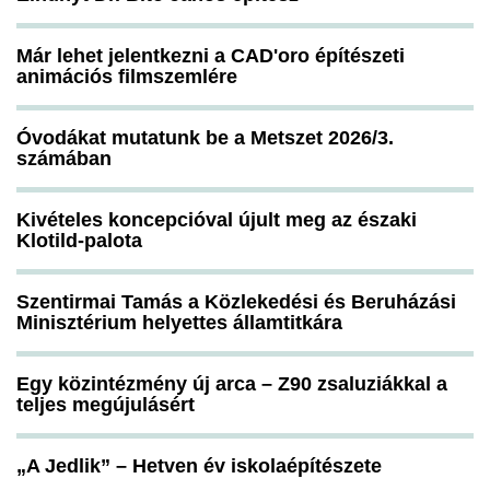
Már lehet jelentkezni a CAD'oro építészeti
animációs filmszemlére
Óvodákat mutatunk be a Metszet 2026/3.
számában
Kivételes koncepcióval újult meg az északi
Klotild-palota
Szentirmai Tamás a Közlekedési és Beruházási
Minisztérium helyettes államtitkára
Egy közintézmény új arca – Z90 zsaluziákkal a
teljes megújulásért
„A Jedlik” – Hetven év iskolaépítészete