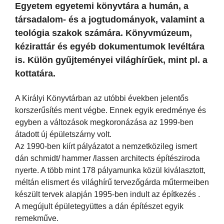
Egyetem egyetemi könyvtára a humán, a
társadalom- és a jogtudományok, valamint a
teológia szakok számára. Könyvmúzeum,
kézirattár és egyéb dokumentumok levéltára
is. Külön gyűjteményei világhírűek, mint pl. a
kottatára.
A Királyi Könyvtárban az utóbbi években jelentős
korszerűsítés ment végbe. Ennek egyik eredménye és
egyben a változások megkoronázása az 1999-ben
átadott új épületszárny volt.
Az 1990-ben kiírt pályázatot a nemzetközileg ismert
dán schmidt/ hammer /lassen architects építésziroda
nyerte. A több mint 178 pályamunka közül kiválasztott,
méltán elismert és világhírű tervezőgárda műtermeiben
készült tervek alapján 1995-ben indult az építkezés .
A megújult épületegyüttes a dán építészet egyik
remekműve.