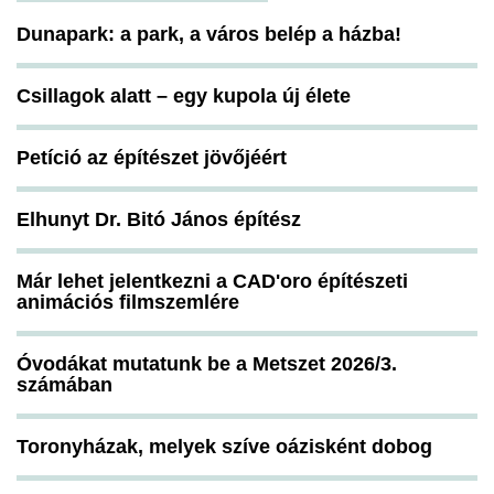
Dunapark: a park, a város belép a házba!
Csillagok alatt – egy kupola új élete
Petíció az építészet jövőjéért
Elhunyt Dr. Bitó János építész
Már lehet jelentkezni a CAD'oro építészeti
animációs filmszemlére
Óvodákat mutatunk be a Metszet 2026/3.
számában
Toronyházak, melyek szíve oázisként dobog