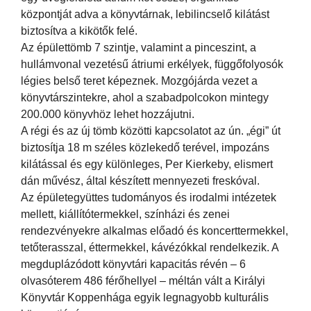
központját adva a könyvtárnak, lebilincselő kilátást
biztosítva a kikötők felé.
Az épülettömb 7 szintje, valamint a pinceszint, a
hullámvonal vezetésű átriumi erkélyek, függőfolyosók
légies belső teret képeznek. Mozgójárda vezet a
könyvtárszintekre, ahol a szabadpolcokon mintegy
200.000 könyvhöz lehet hozzájutni.
A régi és az új tömb közötti kapcsolatot az ún. „égi” út
biztosítja 18 m széles közlekedő terével, impozáns
kilátással és egy különleges, Per Kierkeby, elismert
dán művész, által készített mennyezeti freskóval.
Az épületegyüttes tudományos és irodalmi intézetek
mellett, kiállítótermekkel, színházi és zenei
rendezvényekre alkalmas előadó és koncerttermekkel,
tetőterasszal, éttermekkel, kávézókkal rendelkezik. A
megduplázódott könyvtári kapacitás révén – 6
olvasóterem 486 férőhellyel – méltán vált a Királyi
Könyvtár Koppenhága egyik legnagyobb kulturális