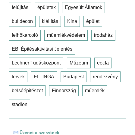
felújítás
épületek
Egyesült Államok
buildecon
kiállítás
Kína
épület
felhőkarcoló
műemlékvédelem
irodaház
EBI Építésaktivitási Jelentés
Lechner Tudásközpont
Múzeum
eecfa
tervek
ELTINGA
Budapest
rendezvény
belsőépítészet
Finnország
műemlék
stadion
Üzenet a szerzőnek