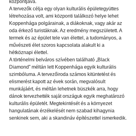
központjává.
A tervezők célja egy olyan kulturális épületegyüttes
létrehozása volt, ami központi találkozó helye lehet
Koppenhága polgárainak, a diákoknak, vagy akár az
oda érkező turistáknak. Az eredmény megszületett. A
termek és az épület tele van élettel, a tudományos, a
művészeti élet szoros kapcsolata alakult ki a
hétköznapi élettel.
A történelmi belváros szívében található „Black
Diamond” méltán lett Koppenhága egyik kulturális
szimbóluma. A tervezőiroda számos kitüntetést és
elismerést kapott az évek során, megvalósult
munkájáért, és méltán lehetnek büszkék arra, hogy
dánok tervezhették saját országuk egyik meghatározó
kulturális épületét. Megtekintését és a környezet
hangulatának érzékelését nem szabad kihagynia
senkinek sem, aki a skandináv építészettel ismerkedik.