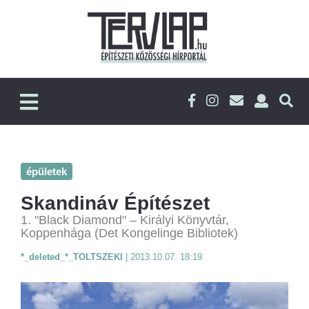
épületek
Skandináv Építészet
1. "Black Diamond" – Királyi Könyvtár,
Koppenhága (Det Kongelinge Bibliotek)
*_deleted_*_TOLTSZEKI
|
2013.10.07. 18:19