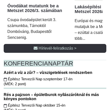
Óvodákat mutatunk be a
Lakásépítési kör
Metszet 2026/3. számában
Metszet 2026/2.
Csupa óvodaépület került 3.
Európai és magyar p
számunkba, Tárnoktól
mutatjuk be a Metsz
Dombóvárig, Budapesttől
– ezúttal a családi 
Sencsenig.
több...
Hírlevél-feliratkozás >
KONFERENCIA
NAPTÁR
Azért a víz a zűr? – vízszigetelések rendszerben
Építész Tervezői Nap szeptember 17-én
(MÉK: 2 pont)
Rés a pajzson – épületburok nyílászáróknál és más
kényes pontokon
Építész Tervezői Nap október 15-én