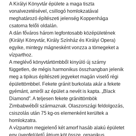
A Királyi Könyvtár épülete a maga tiszta
vonalvezetésével, csillogó homlokzatával
meghatározó építészeti jelenség Koppenhága
csatorna felőli oldalán.
A dán főváros három legfontosabb középületének
(Királyi Könyvtár, Király Színház és Királyi Opera)
egyike, mintegy mágnesként vonzza a tömegeket a
vízparthoz.
A meglévő könyvtártömbből kinyúló új szárny
független, de mégis harmonikus összhangban jelenik
meg a tipikus építészeti jegyeket magán viselő régi
épülettömbbel. Fekete gránit burkolata akár a fekete
gyémánt, amiről az épület a nevét is kapta. „Black
Diamond”. A teljesen fekete gránittömbök
Zimbabwéből származnak. Olaszországi feldolgozás,
csiszolás után 75 kg-os elemenként kerültek a
homlokzatra.
A vízparton megjelenő két amorf hasáb alakú épületet
egy üvegfelületű átrium köt össze, organikus