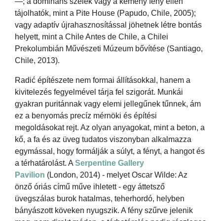
—; a domináns szelek vagy a kemény fény ellen
tájolhatók, mint a Pite House (Papudo, Chile, 2005);
vagy adaptív újrahasznosítással jöhetnek létre bontás
helyett, mint a Chile Antes de Chile, a Chilei
Prekolumbián Művészeti Múzeum bővítése (Santiago,
Chile, 2013).
Radić építészete nem formai állításokkal, hanem a
kivitelezés fegyelmével tárja fel szigorát. Munkái
gyakran puritánnak vagy elemi jellegűnek tűnnek, ám
ez a benyomás precíz mérnöki és építési
megoldásokat rejt. Az olyan anyagokat, mint a beton, a
kő, a fa és az üveg tudatos viszonyban alkalmazza
egymással, hogy formálják a súlyt, a fényt, a hangot és
a térhatárolást. A
Serpentine Gallery
Pavilion
(London, 2014) - melyet Oscar Wilde: Az
önző óriás című műve ihletett - egy áttetsző
üvegszálas burok hatalmas, teherhordó, helyben
bányászott köveken nyugszik. A fény szűrve jelenik