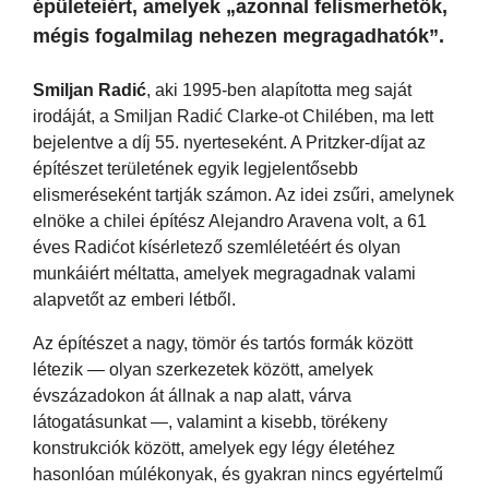
épületeiért, amelyek „azonnal felismerhetők,
mégis fogalmilag nehezen megragadhatók”.
Smiljan Radić
, aki 1995-ben alapította meg saját
irodáját, a Smiljan Radić Clarke-ot Chilében, ma lett
bejelentve a díj 55. nyerteseként. A Pritzker-díjat az
építészet területének egyik legjelentősebb
elismeréseként tartják számon. Az idei zsűri, amelynek
elnöke a chilei építész Alejandro Aravena volt, a 61
éves Radićot kísérletező szemléletéért és olyan
munkáiért méltatta, amelyek megragadnak valami
alapvetőt az emberi létből.
Az építészet a nagy, tömör és tartós formák között
létezik — olyan szerkezetek között, amelyek
évszázadokon át állnak a nap alatt, várva
látogatásunkat —, valamint a kisebb, törékeny
konstrukciók között, amelyek egy légy életéhez
hasonlóan múlékonyak, és gyakran nincs egyértelmű