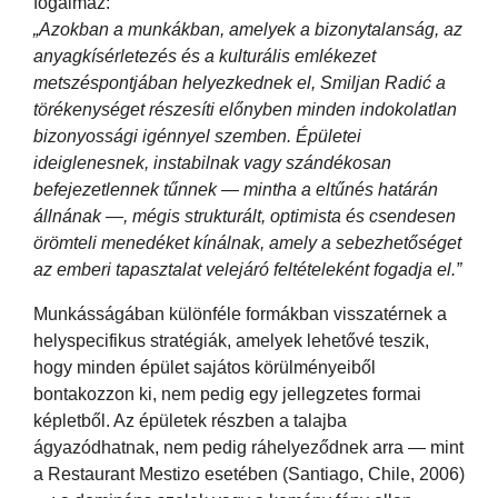
fogalmaz:
„Azokban a munkákban, amelyek a bizonytalanság, az
anyagkísérletezés és a kulturális emlékezet
metszéspontjában helyezkednek el, Smiljan Radić a
törékenységet részesíti előnyben minden indokolatlan
bizonyossági igénnyel szemben. Épületei
ideiglenesnek, instabilnak vagy szándékosan
befejezetlennek tűnnek — mintha a eltűnés határán
állnának —, mégis strukturált, optimista és csendesen
örömteli menedéket kínálnak, amely a sebezhetőséget
az emberi tapasztalat velejáró feltételeként fogadja el.”
Munkásságában különféle formákban visszatérnek a
helyspecifikus stratégiák, amelyek lehetővé teszik,
hogy minden épület sajátos körülményeiből
bontakozzon ki, nem pedig egy jellegzetes formai
képletből. Az épületek részben a talajba
ágyazódhatnak, nem pedig ráhelyeződnek arra — mint
a Restaurant Mestizo esetében (Santiago, Chile, 2006)