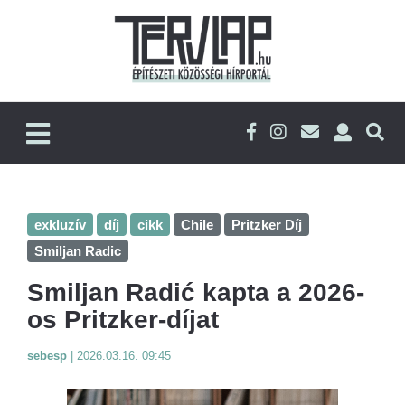
exkluzív
díj
cikk
Chile
Pritzker Díj
Smiljan Radic
Smiljan Radić kapta a 2026-
os Pritzker-díjat
sebesp
|
2026.03.16. 09:45