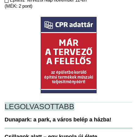
(MÉK: 2 pont)
LEGOLVASOTTABB
Dunapark: a park, a város belép a házba!
Csillagok alatt – egy kupola új élete