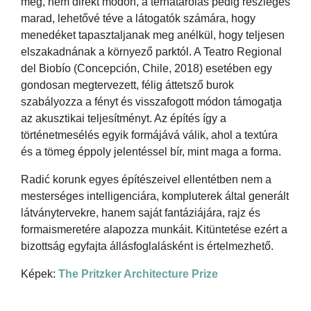
meg, nem direkt módon, a térhatárolás pedig részleges
marad, lehetővé téve a látogatók számára, hogy
menedéket tapasztaljanak meg anélkül, hogy teljesen
elszakadnának a környező parktól. A Teatro Regional
del Biobío (Concepción, Chile, 2018) esetében egy
gondosan megtervezett, félig áttetsző burok
szabályozza a fényt és visszafogott módon támogatja
az akusztikai teljesítményt. Az építés így a
történetmesélés egyik formájává válik, ahol a textúra
és a tömeg éppoly jelentéssel bír, mint maga a forma.
Radić korunk egyes építészeivel ellentétben nem a
mesterséges intelligenciára, kompluterek által generált
látványtervekre, hanem saját fantáziájára, rajz és
formaismeretére alapozza munkáit. Kitüntetése ezért a
bizottság egyfajta állásfoglalásként is értelmezhető.
Képek:
The Pritzker Architecture Prize