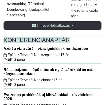
számunkba, Tárnoktól
mutatjuk be a Metsz
Dombóvárig, Budapesttől
– ezúttal a családi 
Sencsenig.
több...
Hírlevél-feliratkozás >
KONFERENCIA
NAPTÁR
Azért a víz a zűr? – vízszigetelések rendszerben
Építész Tervezői Nap szeptember 17-én
(MÉK: 2 pont)
Rés a pajzson – épületburok nyílászáróknál és más
kényes pontokon
Építész Tervezői Nap október 15-én
(MÉK: 2 pont)
Évtizedes problémák új kihívásokkal – tűzvédelem
2026
Építész Tervezői Nap november 12-én