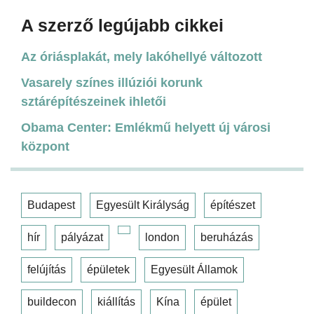
A szerző legújabb cikkei
Az óriásplakát, mely lakóhellyé változott
Vasarely színes illúziói korunk
sztárépítészeinek ihletői
Obama Center: Emlékmű helyett új városi
központ
Budapest
Egyesült Királyság
építészet
hír
pályázat
london
beruházás
felújítás
épületek
Egyesült Államok
buildecon
kiállítás
Kína
épület