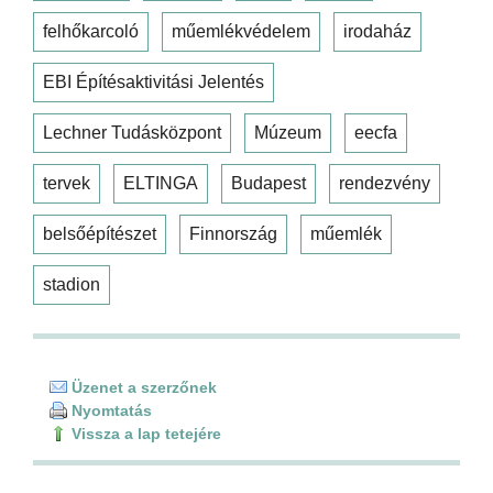
felhőkarcoló
műemlékvédelem
irodaház
EBI Építésaktivitási Jelentés
Lechner Tudásközpont
Múzeum
eecfa
tervek
ELTINGA
Budapest
rendezvény
belsőépítészet
Finnország
műemlék
stadion
Üzenet a szerzőnek
Nyomtatás
Vissza a lap tetejére