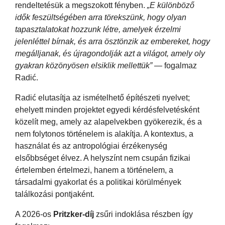
rendeltetésük a megszokott fényben.
„E különböző
idők feszültségében arra törekszünk, hogy olyan
tapasztalatokat hozzunk létre, amelyek érzelmi
jelenléttel bírnak, és arra ösztönzik az embereket, hogy
megálljanak, és újragondolják azt a világot, amely oly
gyakran közönyösen elsiklik mellettük”
— fogalmaz
Radić.
Radić elutasítja az ismételhető építészeti nyelvet;
ehelyett minden projektet egyedi kérdésfelvetésként
közelít meg, amely az alapelvekben gyökerezik, és a
nem folytonos történelem is alakítja. A kontextus, a
használat és az antropológiai érzékenység
elsőbbséget élvez. A helyszínt nem csupán fizikai
értelemben értelmezi, hanem a történelem, a
társadalmi gyakorlat és a politikai körülmények
találkozási pontjaként.
A 2026-os
Pritzker-díj
zsűri indoklása részben így