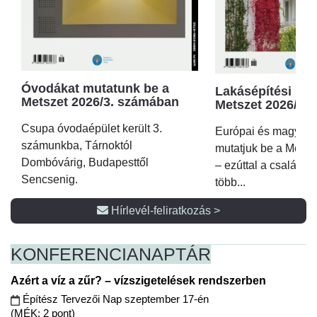
Óvodákat mutatunk be a
Lakásépítési kör
Metszet 2026/3. számában
Metszet 2026/2.
Csupa óvodaépület került 3.
Európai és magyar p
számunkba, Tárnoktól
mutatjuk be a Metsz
Dombóvárig, Budapesttől
– ezúttal a családi 
Sencsenig.
több...
Hírlevél-feliratkozás >
KONFERENCIA
NAPTÁR
Azért a víz a zűr? – vízszigetelések rendszerben
Építész Tervezői Nap szeptember 17-én
(MÉK: 2 pont)