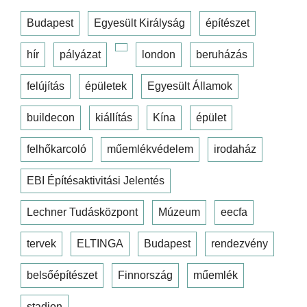
Budapest
Egyesült Királyság
építészet
hír
pályázat
london
beruházás
felújítás
épületek
Egyesült Államok
buildecon
kiállítás
Kína
épület
felhőkarcoló
műemlékvédelem
irodaház
EBI Építésaktivitási Jelentés
Lechner Tudásközpont
Múzeum
eecfa
tervek
ELTINGA
Budapest
rendezvény
belsőépítészet
Finnország
műemlék
stadion