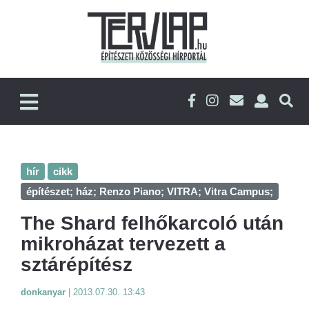
hír
cikk
építészet; ház; Renzo Piano; VITRA; Vitra Campus;
The Shard felhőkarcoló után
mikroházat tervezett a
sztárépítész
donkanyar
|
2013.07.30. 13:43