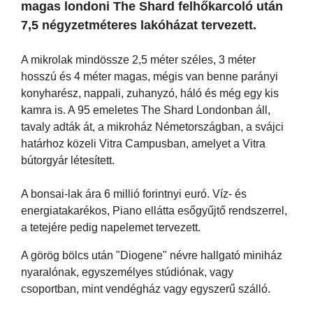
magas londoni The Shard felhőkarcoló után
7,5 négyzetméteres lakóházat tervezett.
A mikrolak mindössze 2,5 méter széles, 3 méter
hosszú és 4 méter magas, mégis van benne parányi
konyharész, nappali, zuhanyzó, háló és még egy kis
kamra is. A 95 emeletes The Shard Londonban áll,
tavaly adták át, a mikroház Németországban, a svájci
határhoz közeli Vitra Campusban, amelyet a Vitra
bútorgyár létesített.
A bonsai-lak ára 6 millió forintnyi euró. Víz- és
energiatakarékos, Piano ellátta esőgyűjtő rendszerrel,
a tetejére pedig napelemet tervezett.
A görög bölcs után "Diogene" névre hallgató miniház
nyaralónak, egyszemélyes stúdiónak, vagy
csoportban, mint vendégház vagy egyszerű szálló.