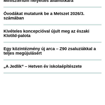
Minisztérium helyettes államtitkára
Óvodákat mutatunk be a Metszet 2026/3.
számában
Kivételes koncepcióval újult meg az északi
Klotild-palota
Egy közintézmény új arca – Z90 zsaluziákkal a
teljes megújulásért
„A Jedlik” – Hetven év iskolaépítészete