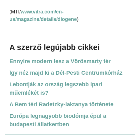
(MTI/
www.vitra.com/en-
us/magazine/details/diogene
)
A szerző legújabb cikkei
Ennyire modern lesz a Vörösmarty tér
Így néz majd ki a Dél-Pesti Centrumkórház
Lebontják az ország legszebb ipari
műemlékét is?
A Bem téri Radetzky-laktanya története
Európa legnagyobb biodómja épül a
budapesti állatkertben