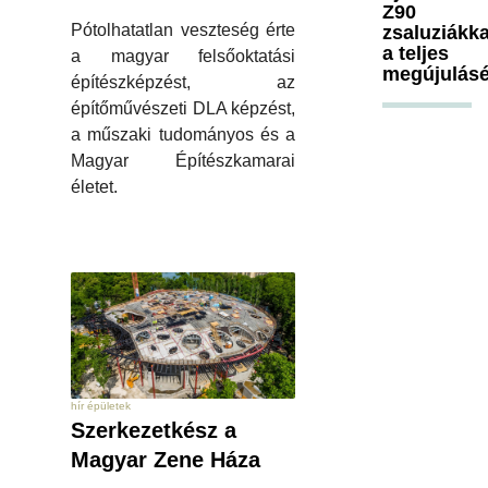
Z90
Pótolhatatlan veszteség érte
zsaluziákka
a teljes
a magyar felsőoktatási
megújulásé
építészképzést, az
építőművészeti DLA képzést,
a műszaki tudományos és a
Magyar Építészkamarai
életet.
hír épületek
Szerkezetkész a
Magyar Zene Háza