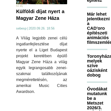
építész
hír díj
Külföldi díjat nyert a
Már lehet
Magyar Zene Háza
jelentkezni
a
CAD'oro
sebesp
|
2020.09.26. 18:56
építészeti
animációs
A Világ legjobb zenei célú
filmszemlé
ingatlanfejlesztése díjat
nyerte el a Liget Budapest
Toronyháza
projekt keretében épülő
melyek
Magyar Zene Háza a világ
szíve
egyik legrangosabb zenei-
oázisként
szakmai találkozójának
dobog
megmérettetésén, az
amerikai Music Cities
Óvodákat
Awardson.
mutatunk
be a
Metszet
2026/3.