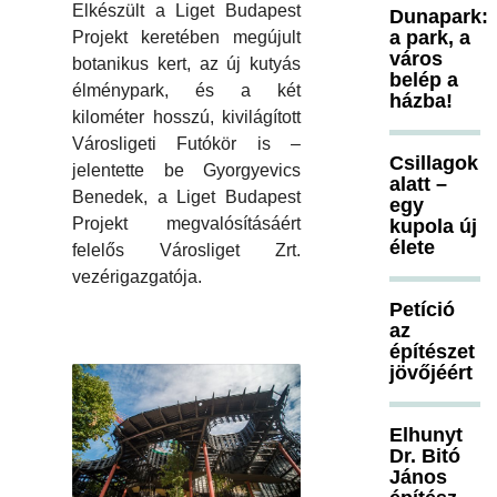
Elkészült a Liget Budapest
Dunapark:
a park, a
Projekt keretében megújult
város
botanikus kert, az új kutyás
belép a
élménypark, és a két
házba!
kilométer hosszú, kivilágított
Városligeti Futókör is –
Csillagok
jelentette be Gyorgyevics
alatt –
Benedek, a Liget Budapest
egy
Projekt megvalósításáért
kupola új
élete
felelős Városliget Zrt.
vezérigazgatója.
Petíció
az
építészet
jövőjéért
Elhunyt
Dr. Bitó
János