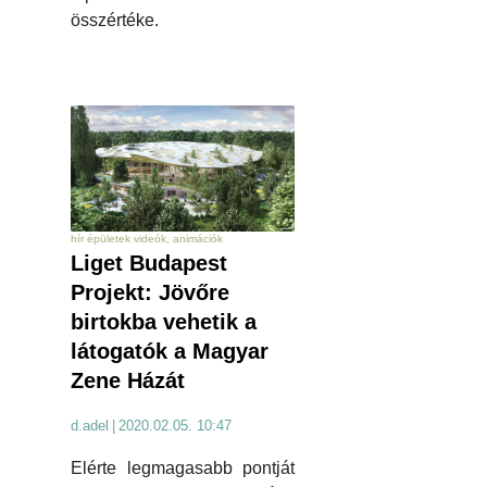
összértéke.
hír épületek videók, animációk
Liget Budapest
Projekt: Jövőre
birtokba vehetik a
látogatók a Magyar
Zene Házát
d.adel
|
2020.02.05. 10:47
Elérte legmagasabb pontját