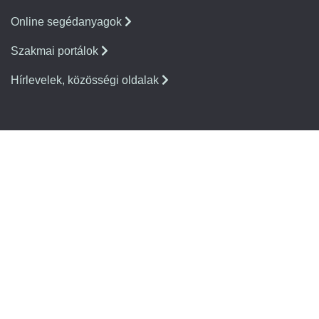
Online segédanyagok
Szakmai portálok
Hírlevelek, közösségi oldalak