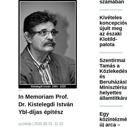
számában
Kivételes
koncepcióv
újult meg
az északi
Klotild-
palota
Szentirmai
Tamás a
Közlekedés
és
Beruházási
Minisztéri
hír
helyettes
In Memoriam Prof.
államtitkár
Dr. Kistelegdi István
Ybl-díjas építész
Egy
közintézm
színkép
|
2020.08.31. 11:32
új arca –