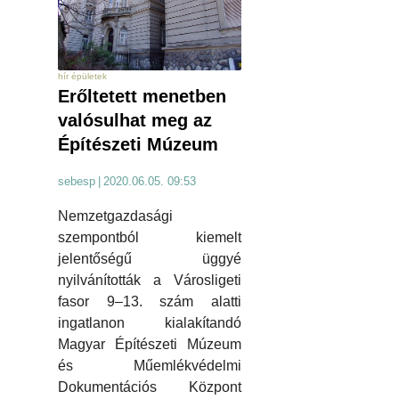
hír épületek
Erőltetett menetben
valósulhat meg az
Építészeti Múzeum
sebesp
|
2020.06.05. 09:53
Nemzetgazdasági
szempontból kiemelt
jelentőségű üggyé
nyilvánították a Városligeti
fasor 9–13. szám alatti
ingatlanon kialakítandó
Magyar Építészeti Múzeum
és Műemlékvédelmi
Dokumentációs Központ