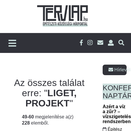
Hírlevél
Az összes találat
KONFE
erre: "
LIGET,
NAPTÁ
PROJEKT
"
Azért a víz
a zűr? –
vízszigetelé
49-60
megjelenítése a(z)
rendszerbe
228
elemből.
Építész