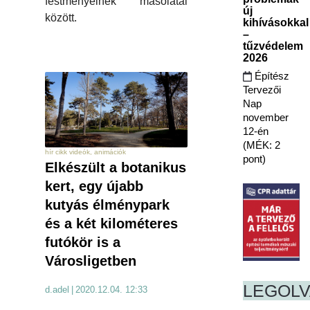
festményeinek másolatai
új
között.
kihívásokkal
–
tűzvédelem
2026
Építész
Tervezői
Nap
november
12-én
(MÉK: 2
hír cikk videók, animációk
pont)
Elkészült a botanikus
kert, egy újabb
kutyás élménypark
és a két kilométeres
futókör is a
Városligetben
LEGOL
d.adel
|
2020.12.04. 12:33