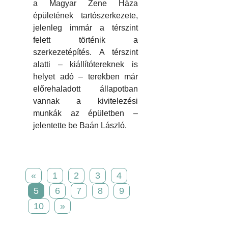
a Magyar Zene Háza
épületének tartószerkezete,
jelenleg immár a térszint
felett történik a
szerkezetépítés. A térszint
alatti – kiállítótereknek is
helyet adó – terekben már
előrehaladott állapotban
vannak a kivitelezési
munkák az épületben –
jelentette be Baán László.
«
1
2
3
4
5
6
7
8
9
10
»