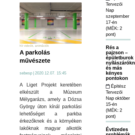
Tervezői
Nap
szeptember
17-én
(MÉK: 2
pont)
hír videók, animációk
Rés a
A parkolás
pajzson –
épületburok
művészete
nyílászárókn
és más
kényes
sebesp
|
2020.12.07. 15:45
pontokon
A Liget Projekt keretében
Építész
Tervezői
elkészült a Múzeum
Nap október
Mélygarázs, amely a Dózsa
15-én
György úton kínál parkolási
(MÉK: 2
lehetőséget a parkba
pont)
érkezőknek és a környéken
lakóknak magyar alkotók
Évtizedes
problémák