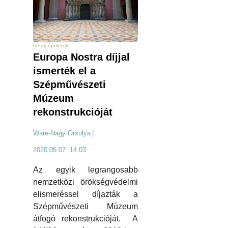
hír díj épületek
Europa Nostra díjjal
ismerték el a
Szépművészeti
Múzeum
rekonstrukcióját
Ware-Nagy Orsolya
|
2020.05.07. 14:03
Az egyik legrangosabb
nemzetközi örökségvédelmi
elismeréssel díjazták a
Szépművészeti Múzeum
átfogó rekonstrukcióját. A