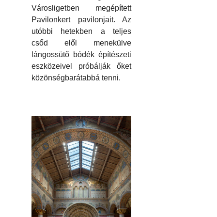
Városligetben megépített
Pavilonkert pavilonjait. Az
utóbbi hetekben a teljes
csőd elől menekülve
lángossütő bódék építészeti
eszközeivel próbálják őket
közönségbarátabbá tenni.