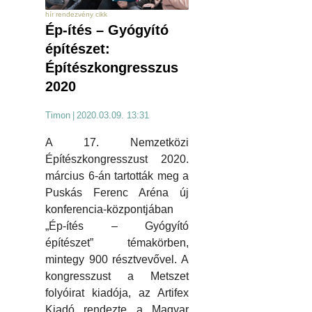
hír rendezvény cikk
Ép-ítés – Gyógyító
építészet:
Építészkongresszus
2020
Timon
|
2020.03.09. 13:31
A 17. Nemzetközi
Építészkongresszust 2020.
március 6-án tartották meg a
Puskás Ferenc Aréna új
konferencia-központjában
„Ép-ítés – Gyógyító
építészet” témakörben,
mintegy 900 résztvevővel. A
kongresszust a Metszet
folyóirat kiadója, az Artifex
Kiadó rendezte a Magyar