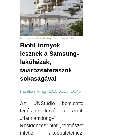
hír tervek cikk belsőépítészet exkluzív
Biofil tornyok
lesznek a Samsung-
lakóházak,
tavirózsateraszok
sokaságával
Fazakas Virág
|
2025.01.23. 10:45
Az UNStudio bemutatta
legújabb tervét a szöuli
„Hannamdong-4
Residences” biofil, természet
ihlette lakóépületeihez,