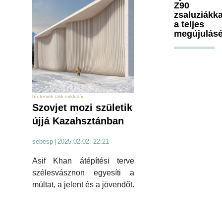
Z90
zsaluziákka
a teljes
megújulásé
hír tervek cikk exkluzív
Szovjet mozi születik
újjá Kazahsztánban
sebesp
|
2025.02.02. 22:21
Asif Khan átépítési terve
szélesvásznon egyesíti a
múltat, a jelent és a jövendőt.