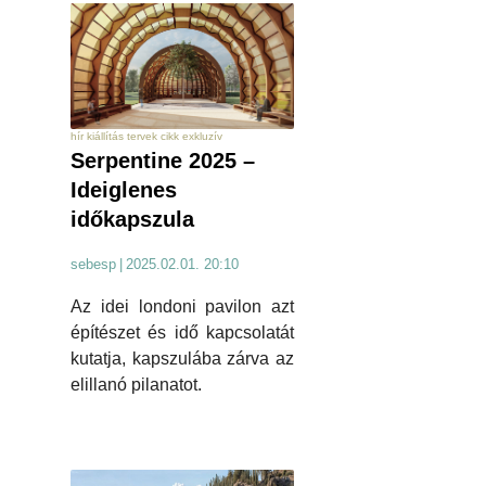
hír kiállítás tervek cikk exkluzív
Serpentine 2025 –
Ideiglenes
időkapszula
sebesp
|
2025.02.01. 20:10
Az idei londoni pavilon azt
építészet és idő kapcsolatát
kutatja, kapszulába zárva az
elillanó pilanatot.