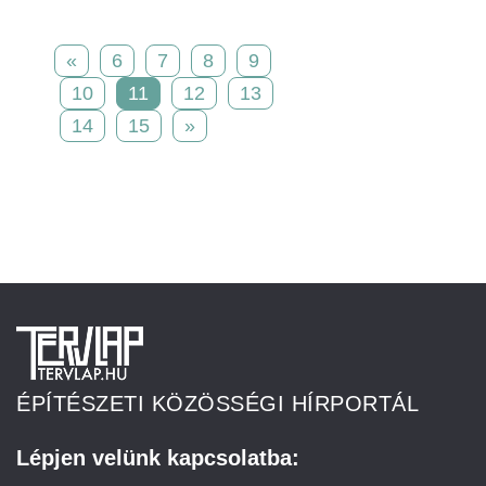
«
6
7
8
9
10
11
12
13
14
15
»
ÉPÍTÉSZETI KÖZÖSSÉGI HÍRPORTÁL
Lépjen velünk kapcsolatba: