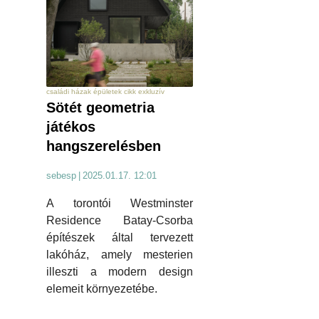
családi házak épületek cikk exkluzív
Sötét geometria
játékos
hangszerelésben
sebesp
|
2025.01.17. 12:01
A torontói Westminster
Residence Batay-Csorba
építészek által tervezett
lakóház, amely mesterien
illeszti a modern design
elemeit környezetébe.