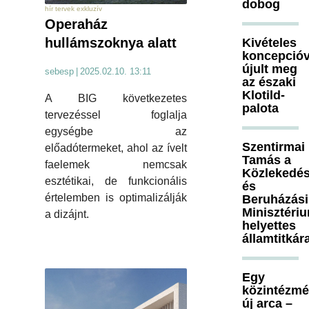
dobog
hír tervek exkluzív
Operaház
hullámszoknya alatt
Kivételes
koncepcióv
újult meg
sebesp
|
2025.02.10. 13:11
az északi
Klotild-
A BIG következetes
palota
tervezéssel foglalja
egységbe az
Szentirmai
előadótermeket, ahol az ívelt
Tamás a
faelemek nemcsak
Közlekedés
esztétikai, de funkcionális
és
értelemben is optimalizálják
Beruházási
Minisztéri
a dizájnt.
helyettes
államtitkár
Egy
közintézm
új arca –