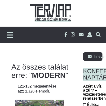
Hírlevél
Az összes találat
KONFE
erre: "
MODERN
"
NAPTÁ
121-132
megjelenítése
Azért a víz
a zűr? –
a(z)
1,328
elemből.
vízszigetelé
rendszerbe
Építész