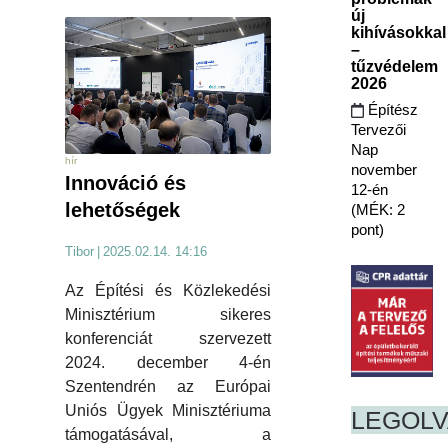
új
kihívásokkal
–
tűzvédelem
2026
Építész
Tervezői
Nap
hír
november
Innováció és
12-én
lehetőségek
(MÉK: 2
pont)
Tibor
|
2025.02.14. 14:16
Az Építési és Közlekedési
Minisztérium sikeres
konferenciát szervezett
2024. december 4-én
Szentendrén az Európai
Uniós Ügyek Minisztériuma
LEGOL
támogatásával, a