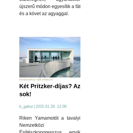
újszerű módon egyesítik a fát
és a követ az agyaggal.
rendezvény cikk exkluzív
Két Pritzker-díjas? Az
sok!
b_gabor
|
2025.01.28. 12:00
Riken Yamamotót a tavalyi
Nemzetközi
Építészkongresszus egyik