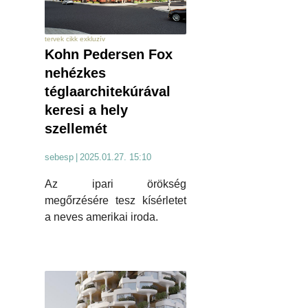
tervek cikk exkluzív
Kohn Pedersen Fox
nehézkes
téglaarchitekúrával
keresi a hely
szellemét
sebesp
|
2025.01.27. 15:10
Az ipari örökség
megőrzésére tesz kísérletet
a neves amerikai iroda.