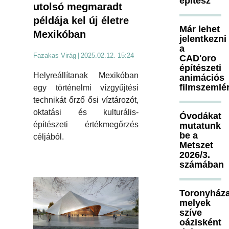
építész
utolsó megmaradt
példája kel új életre
Már lehet
Mexikóban
jelentkezni
a
Fazakas Virág
|
2025.02.12. 15:24
CAD'oro
építészeti
Helyreállítanak Mexikóban
animációs
filmszemlé
egy történelmi vízgyűjtési
technikát őrző ősi víztározót,
oktatási és kulturális-
Óvodákat
építészeti értékmegőrzés
mutatunk
be a
céljából.
Metszet
2026/3.
számában
Toronyháza
melyek
szíve
oázisként