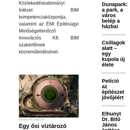
Közlekedéstudományi
Dunapark:
a park, a
Intézet BIM
város
kompetenciaközpontja,
belép a
valamint az ÉMI Építésügyi
házba!
Minőségellenőrző
Innovációs Kft. BIM
Csillagok
szakértőinek
alatt –
közreműködésével.
egy
kupola új
élete
Petíció
az
építészet
jövőjéért
Elhunyt
Dr. Bitó
tervek cikk exkluzív
János
Egy ősi víztározó