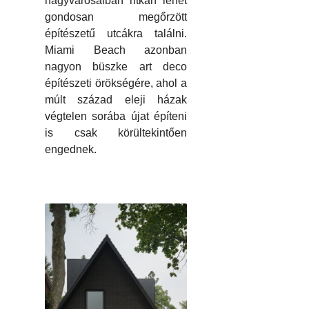
nagyvárosaiban ritkán lehet
gondosan megőrzött
építészetű utcákra találni.
Miami Beach azonban
nagyon büszke art deco
építészeti örökségére, ahol a
múlt század eleji házak
végtelen sorába újat építeni
is csak körültekintően
engednek.