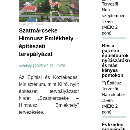
Tervezői
Nap
szeptember
17-én
hír pályázat tervek
(MÉK: 2
Szatmárcseke –
pont)
Himnusz Emlékhely –
építészeti
Rés a
pajzson –
tervpályázat
épületburok
nyílászárókn
és más
színkép
|
2025.02.17. 13:58
kényes
pontokon
Az Építési és Közlekedési
Építész
Minisztérium, mint Kiíró, nyílt
Tervezői
építészeti tervpályázatot
Nap október
hirdet „Szatmárcseke –
15-én
Himnusz Emlékhely”
(MÉK: 2
pont)
tervezésére.
Évtizedes
problémák