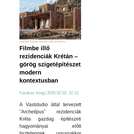
családi házak tervek cikk exkluzív
Filmbe illő
rezidenciák Krétán –
görög szigetépítészet
modern
kontextusban
Fazakas Virág
|
2025.02.02. 22:12
A Vaststudio által tervezett
"Archetípus" rezidenciák
Kréta gazdag építészeti
hagyományai előtt
tisztelegnek, ugyanakkor