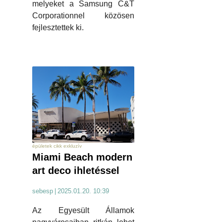
melyeket a Samsung C&T
Corporationnel közösen
fejlesztettek ki.
épületek cikk exkluzív
Miami Beach modern
art deco ihletéssel
sebesp
|
2025.01.20. 10:39
Az Egyesült Államok