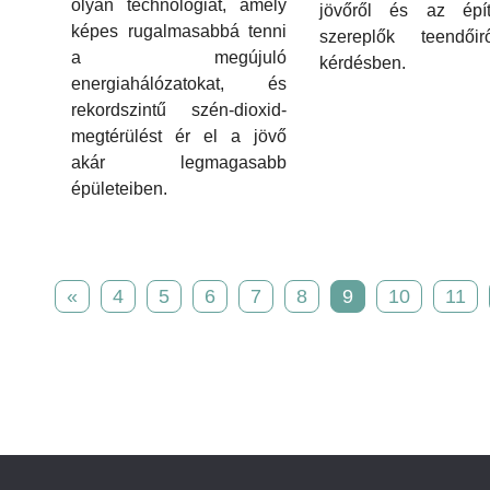
olyan technológiát, amely
jövőről és az építő
képes rugalmasabbá tenni
szereplők teendői
a megújuló
kérdésben.
energiahálózatokat, és
rekordszintű szén-dioxid-
megtérülést ér el a jövő
akár legmagasabb
épületeiben.
«
4
5
6
7
8
9
10
11