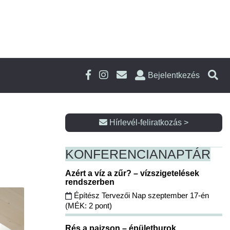
Bejelentkezés
Hírlevél-feliratkozás >
KONFERENCIA
NAPTÁR
Azért a víz a zűr? – vízszigetelések
rendszerben
Építész Tervezői Nap szeptember 17-én
(MÉK: 2 pont)
Rés a pajzson – épületburok