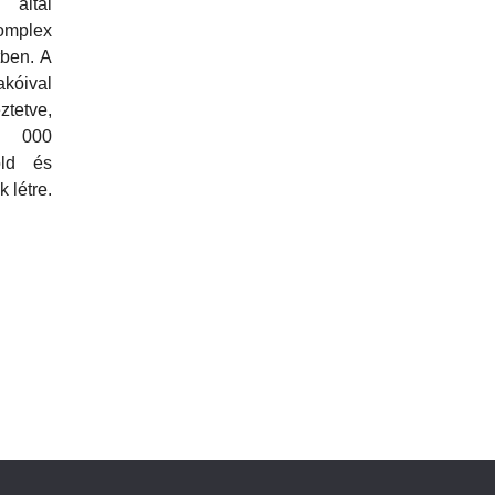
 által
mplex
tben. A
akóival
tetve,
 000
öld és
 létre.