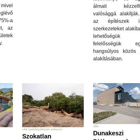
ivel
álmait kézzelfo
lévő
valósággá alakítják
%-a
az építészek id
lt, az
szerkezeteket alakíta
letek
lehetőségü
y.
felelősségük eg
hangsúlyos közös 
alakításában.
cikk
cikk belsőépítészet exkluzív
Dunakeszi
Szokatlan