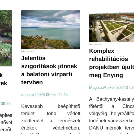
hír tervek
Komplex
hír tervek
Jelentős
rehabilitációs
szigorítások jönnek
projektben újul
a balatoni vízparti
k
meg Enying
tervben
vek
MagócsiAnikó
|
2024.07.2
sebesp
|
2024.08.05. 17:45
A Batthyány-kastély
 09:33
Kevesebb beépíthető
főtértől a Cinca
terület, több védett
völgyéig helyreállít
ített
zöldterület a természeti
történeti városszerke
rtővel
értékek védelmében,
DANU mérnök, terv
enről,