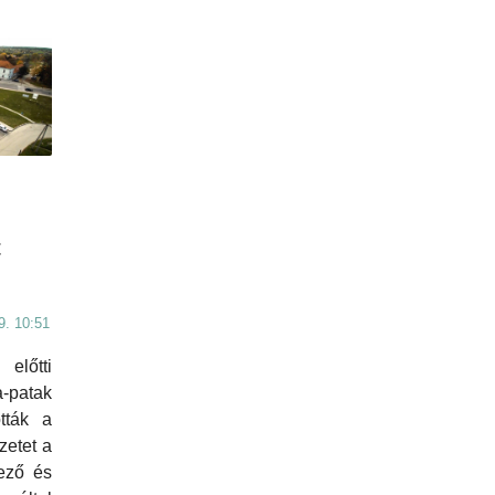
t
9. 10:51
 előtti
-patak
ották a
zetet a
ező és