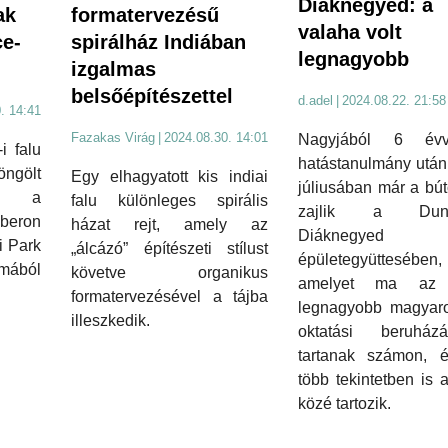
Diáknegyed: a
ak
formatervezésű
valaha volt
ce-
spirálház Indiában
legnagyobb
izgalmas
belsőépítészettel
d.adel
|
2024.08.22. 21:58
. 14:41
Fazakas Virág
|
2024.08.30. 14:01
Nagyjából 6 év
i falu
hatástanulmány után
gölt
Egy elhagyatott kis indiai
júliusában már a bú
l a
falu különleges spirális
zajlik a Duna
beron
házat rejt, amely az
Diáknegye
i Park
„álcázó” építészeti stílust
épületegyüttesében,
lmából
követve organikus
amelyet ma az 
formatervezésével a tájba
legnagyobb magyaro
illeszkedik.
oktatási beruházá
tartanak számon, 
több tekintetben is 
közé tartozik.