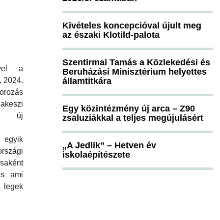
Kivételes koncepcióval újult meg
az északi Klotild-palota
Szentirmai Tamás a Közlekedési és
vel a
Beruházási Minisztérium helyettes
államtitkára
, 2024.
torozás
keszi
Egy közintézmény új arca – Z90
d új
zsaluziákkal a teljes megújulásért
egyik
„A Jedlik” – Hetven év
rszági
iskolaépítészete
saként
és ami
a legek