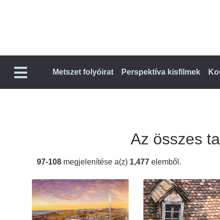
Metszet folyóirat
Perspektíva kisfilmek
Ko
Az összes tal
97-108
megjelenítése a(z)
1,477
elemből.