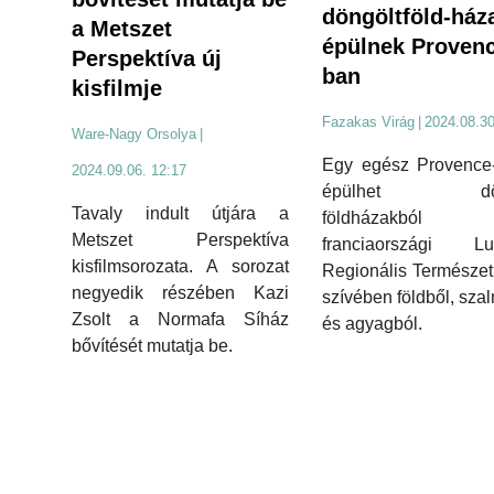
döngöltföld-ház
a Metszet
épülnek Proven
Perspektíva új
ban
kisfilmje
Fazakas Virág
|
2024.08.30
Ware-Nagy Orsolya
|
Egy egész Provence-
2024.09.06. 12:17
épülhet dön
Tavaly indult útjára a
földházakbó
Metszet Perspektíva
franciaországi Lu
kisfilmsorozata. A sorozat
Regionális Természet
negyedik részében Kazi
szívében földből, sza
Zsolt a Normafa Síház
és agyagból.
bővítését mutatja be.