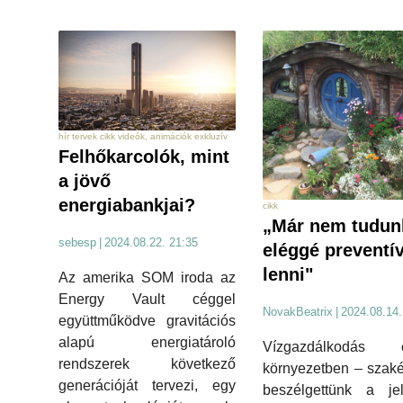
hír tervek cikk videók, animációk exkluzív
Felhőkarcolók, mint
a jövő
energiabankjai?
cikk
„Már nem tudun
sebesp
|
2024.08.22. 21:35
eléggé preventí
lenni"
Az amerika SOM iroda az
Energy Vault céggel
NovakBeatrix
|
2024.08.14.
együttműködve gravitációs
alapú energiatároló
Vízgazdálkodás ép
rendszerek következő
környezetben – szaké
generációját tervezi, egy
beszélgettünk a jel