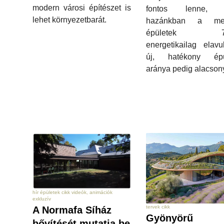
modern városi építészet is
fontos lenne, m
lehet környezetbarát.
hazánkban a meg
épületek 75
energetikailag elavu
új, hatékony épü
aránya pedig alacson
hír épületek cikk videók, animációk
exkluzív
tervek cikk
A Normafa Síház
Gyönyörű
bővítését mutatja be