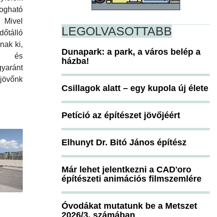
gható
. Mivel
LEGOLVASOTTABB
őtálló
nak ki,
Dunapark: a park, a város belép a
k és
házba!
yaránt
jövőnk
Csillagok alatt – egy kupola új élete
Petíció az építészet jövőjéért
Elhunyt Dr. Bitó János építész
Már lehet jelentkezni a CAD'oro
építészeti animációs filmszemlére
Óvodákat mutatunk be a Metszet
2026/3. számában