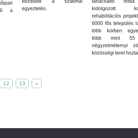
kezdődik a szakmai
tanácsadó iroda
ipari
egyeztetés.
kidolgozott ko
ről a
rehabilitációs projek
6000 fős település l
több körben egyez
több mint 55
négyzetméternyi z
közösségi teret hoztak
12
13
»