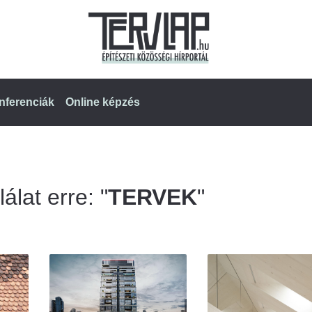
nferenciák
Online képzés
álat erre: "
TERVEK
"