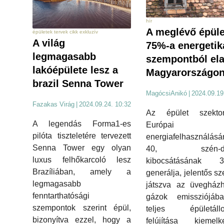
hír
A meglévő épüle
épületek tervek cikk exkluzív
A világ
75%-a energetik
legmagasabb
szempontból ela
lakóépülete lesz a
Magyarországo
brazil Senna Tower
MagócsiAnikó
|
2024.09.19
Fazakas Virág
|
2024.09.24. 10:32
Az épület szekt
A legendás Forma1-es
Európai U
pilóta tiszteletére tervezett
energiafelhasználásá
Senna Tower egy olyan
40, szén-dio
luxus felhőkarcoló lesz
kibocsátásának 3
Brazíliában, amely a
generálja, jelentős sz
legmagasabb
játszva az üvegházh
fenntarthatósági
gázok emissziójáb
szempontok szerint épül,
teljes épületáll
bizonyítva ezzel, hogy a
felújítása kiemelk