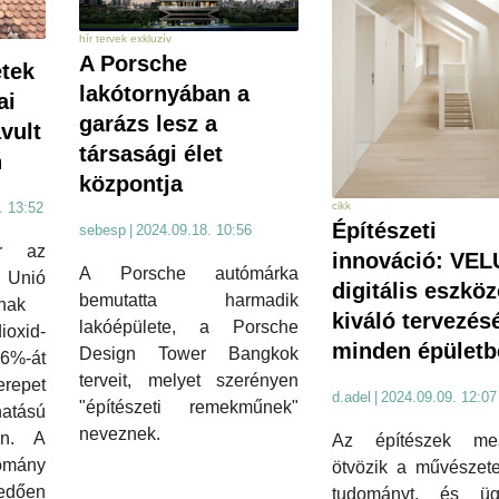
hír tervek exkluzív
A Porsche
tek
lakótornyában a
ai
garázs lesz a
vult
társasági élet
n
központja
cikk
. 13:52
Építészeti
sebesp
|
2024.09.18. 10:56
or az
innováció: VEL
A Porsche autómárka
nió
digitális eszkö
bemutatta harmadik
nak
kiváló tervezés
lakóépülete, a Porsche
xid-
minden épületb
Design Tower Bangkok
6%-át
terveit, melyet szerényen
erepet
d.adel
|
2024.09.09. 12:07
"építészeti remekműnek"
atású
neveznek.
an. A
Az építészek mes
omány
ötvözik a művészete
edően
tudományt, és ügy