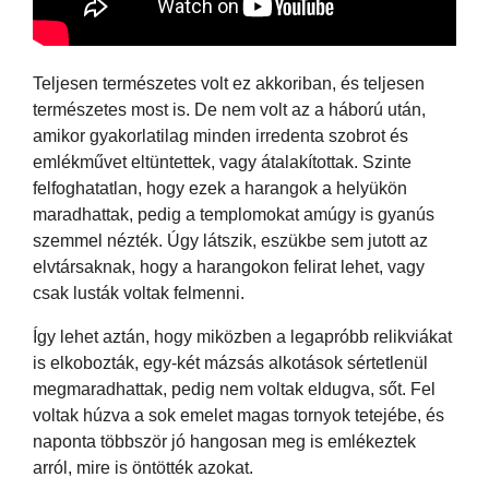
Teljesen természetes volt ez akkoriban, és teljesen
természetes most is. De nem volt az a háború után,
amikor gyakorlatilag minden irredenta szobrot és
emlékművet eltüntettek, vagy átalakítottak. Szinte
felfoghatatlan, hogy ezek a harangok a helyükön
maradhattak, pedig a templomokat amúgy is gyanús
szemmel nézték. Úgy látszik, eszükbe sem jutott az
elvtársaknak, hogy a harangokon felirat lehet, vagy
csak lusták voltak felmenni.
Így lehet aztán, hogy miközben a legapróbb relikviákat
is elkobozták, egy-két mázsás alkotások sértetlenül
megmaradhattak, pedig nem voltak eldugva, sőt. Fel
voltak húzva a sok emelet magas tornyok tetejébe, és
naponta többször jó hangosan meg is emlékeztek
arról, mire is öntötték azokat.