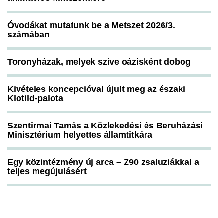
Óvodákat mutatunk be a Metszet 2026/3.
számában
Toronyházak, melyek szíve oázisként dobog
Kivételes koncepcióval újult meg az északi
Klotild-palota
Szentirmai Tamás a Közlekedési és Beruházási
Minisztérium helyettes államtitkára
Egy közintézmény új arca – Z90 zsaluziákkal a
teljes megújulásért