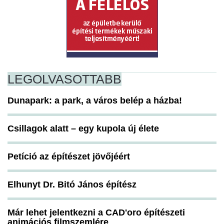
LEGOLVASOTTABB
Dunapark: a park, a város belép a házba!
Csillagok alatt – egy kupola új élete
Petíció az építészet jövőjéért
Elhunyt Dr. Bitó János építész
Már lehet jelentkezni a CAD'oro építészeti
animációs filmszemlére