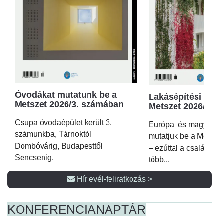
Óvodákat mutatunk be a
Lakásépítési kör
Metszet 2026/3. számában
Metszet 2026/2.
Csupa óvodaépület került 3.
Európai és magyar p
számunkba, Tárnoktól
mutatjuk be a Metsz
Dombóvárig, Budapesttől
– ezúttal a családi 
Sencsenig.
több...
Hírlevél-feliratkozás >
KONFERENCIA
NAPTÁR