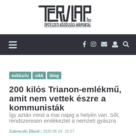
exkluzív
cikk
blog
200 kilós Trianon-emlékmű,
amit nem vettek észre a
kommunisták
Így aztán mind a mai napig a helyén van. Sőt,
rendszeresen emlékeztet a nemzeti gyászra
Zubreczki Dávid
|
2020.06.04. 16:57