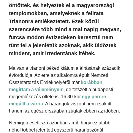
öntöttek, és helyeztek el a magyarországi
templomokban, amelyeknek a felirata
Trianonra emlékeztetett. Ezek közül
szerencsére több mind a mai napig megvan,
furcsa módon évtizedeken keresztül nem
tűnt fel a jelenlétük azoknak, akik üldöztek
mindent, amit irredentának ítéltek.
Ma van a trianoni békediktátum aláírásának századik
évfordulója. Az erre az alkalomra épült Nemzeti
Összetartozás Emlékhelyéről már
korábban
megírtam a véleményem
, de tetszett a budapesti
megemlékezés ötlete is: 16:30-kor
egy percre
megállt a város
. A harangok viszont nem csak itt,
hanem az egész országban zúgtak ebben az időben.
Nemigen esett szó azonban arról, hogy ez utóbbi
néhol többet jelentett egyszerű harangszónál.