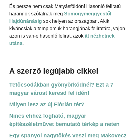
És persze nem csak Mátyásföldön! Hasonló feliratú
harangok szólalnak meg
Somogymeggyestől
Hajdúnánásig
sok helyen az országban. Akik
kíváncsiak a templomuk harangjának feliratára, vajon
azon is van-e hasonló felirat, azok
itt nézhetnek
utána
.
A szerző legújabb cikkei
Tetőcsodákban gyönyörködnél? Ezt a 7
magyar várost keresd fel idén!
Milyen lesz az új Flórián tér?
Nincs ehhez fogható, magyar
építészéletművet bemutató térkép a neten
Egy spanyol nagytőkés veszi meg Makovecz