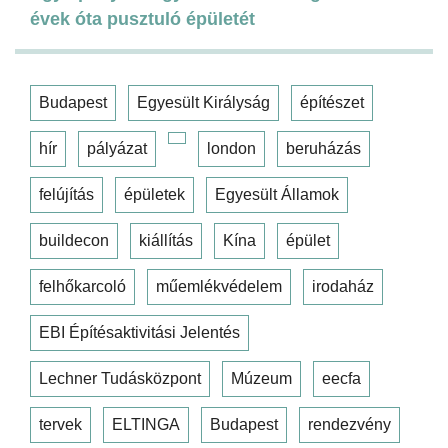
évek óta pusztuló épületét
Budapest
Egyesült Királyság
építészet
hír
pályázat
london
beruházás
felújítás
épületek
Egyesült Államok
buildecon
kiállítás
Kína
épület
felhőkarcoló
műemlékvédelem
irodaház
EBI Építésaktivitási Jelentés
Lechner Tudásközpont
Múzeum
eecfa
tervek
ELTINGA
Budapest
rendezvény