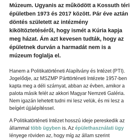
Múzeum. Ugyanis az működött a Kossuth téri
épületben 1973 és 2017 között. Pár éve aztán
döntés született az intézmény
kiköltöztetéséről, hogy ismét a Kúria kapja
meg házat. Ám azt kevesen tudták, hogy az
épületnek durván a harmadát nem is a
múzeum foglalja el.
Hanem a Politikatörténeti Alapítvány és Intézet (PTI).
Jogelődje, az MSZMP Párttörténeti Intézete 1957-ben
kapta meg a déli szárnyat, abban az évben, amikor a
palota másik felét az akkori Magyar Nemzeti Galéria.
Nem igazán lehetett tudni mi lesz velük, és mi lesz a
beígért újjáépítéssel.
A Politikatörténeti Intézet hosszú ideje pereskedik az
állammal
több ügyben
is. Az
épülethasználati ügy
lényege röviden az, hogy míg az állam szerint