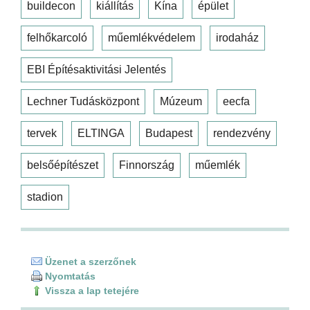
buildecon
kiállítás
Kína
épület
felhőkarcoló
műemlékvédelem
irodaház
EBI Építésaktivitási Jelentés
Lechner Tudásközpont
Múzeum
eecfa
tervek
ELTINGA
Budapest
rendezvény
belsőépítészet
Finnország
műemlék
stadion
Üzenet a szerzőnek
Nyomtatás
Vissza a lap tetejére