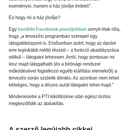
eseményei, hanem a ház jövője érdekli”.
És hogy mi a ház jövője?
Egy
korábbi Facebook-posztjukban
annyit írtak róla,
hogy „a tervezési programban szerepel egy
látogatóközpont is. Elsősorban azért, hogy az épület
erre leginkább méltó részeit – a funkció akadályozása
nélkül – látogatni lehessen. Arról, hogy pontosan mi
lesz majd látogatható (és a bírósági rendszer
működésével foglalkozó egyéb kiállítási elemekről) a
tervezés során születik döntés. Az azonban nem lehet
kétséges, hogy a díszes aulát látogatni lehet majd.”
Mindenesetre a PTI kiköltözése után egész biztos
megkezdődik az átalakítás.
A szerző legújabb cikkei