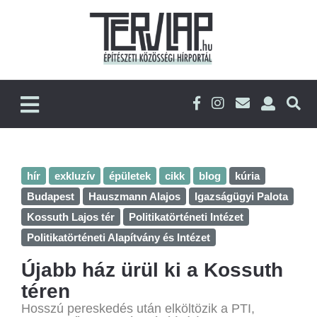
hír
exkluzív
épületek
cikk
blog
kúria
Budapest
Hauszmann Alajos
Igazságügyi Palota
Kossuth Lajos tér
Politikatörténeti Intézet
Politikatörténeti Alapítvány és Intézet
Újabb ház ürül ki a Kossuth
téren
Hosszú pereskedés után elköltözik a PTI,