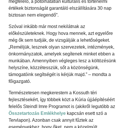
megfelelő, a pótolhatatlan kulturális és történelmi
értékek biztonságát garantáló elszállítására 30 nap
biztosan nem elegendő”.
Szóval inkább már most nekilátnak az
előkészületeknek. Hogy hova mennek, azt egyelőre
még ők sem tudják, de vizsgálják a lehetőségeket.
„Reméljük, lesznek olyan szervezetek, intézmények,
önkormányzatok, amelyek segítenek minket ebben a
munkában. Amennyiben végleges lesz a költözésünk
helyszíne, közzétesszük, sőt a közönségünk,
támogatóink segítségét is kérjük majd.” – mondta a
főigazgató.
Természetesen megkerestem a Kossuth téri
fejlesztésekért, így többek közt a Kúria újjáépítéséért
felelős Steindl Imre Programot is (akikről legutóbb az
Összetartozás Emlékhelye
kapcsán esett szó a
Tervlapon). Azonban csak annyit fűztek az
eseményekhez, hogy őket „nem a közelmúlt