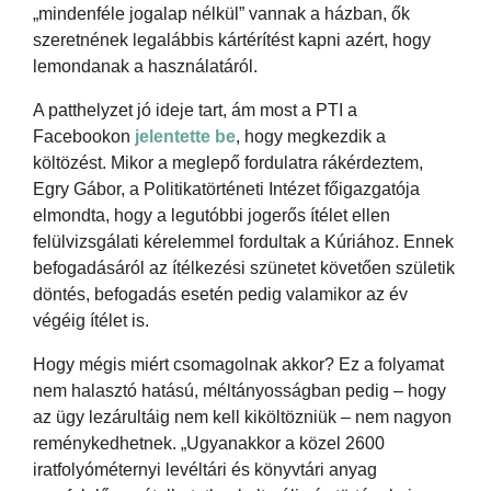
„mindenféle jogalap nélkül” vannak a házban, ők
szeretnének legalábbis kártérítést kapni azért, hogy
lemondanak a használatáról.
A patthelyzet jó ideje tart, ám most a PTI a
Facebookon
jelentette be
, hogy megkezdik a
költözést. Mikor a meglepő fordulatra rákérdeztem,
Egry Gábor, a Politikatörténeti Intézet főigazgatója
elmondta, hogy a legutóbbi jogerős ítélet ellen
felülvizsgálati kérelemmel fordultak a Kúriához. Ennek
befogadásáról az ítélkezési szünetet követően születik
döntés, befogadás esetén pedig valamikor az év
végéig ítélet is.
Hogy mégis miért csomagolnak akkor? Ez a folyamat
nem halasztó hatású, méltányosságban pedig – hogy
az ügy lezárultáig nem kell kiköltözniük – nem nagyon
reménykedhetnek. „Ugyanakkor a közel 2600
iratfolyóméternyi levéltári és könyvtári anyag