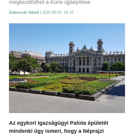
megkezdődhet a Kúria újjáépítése
Zubreczki Dávid
|
2020.08.04. 19:19
Az egykori Igazságügyi Palota épületét
mindenki úgy ismeri, hogy a Néprajzi