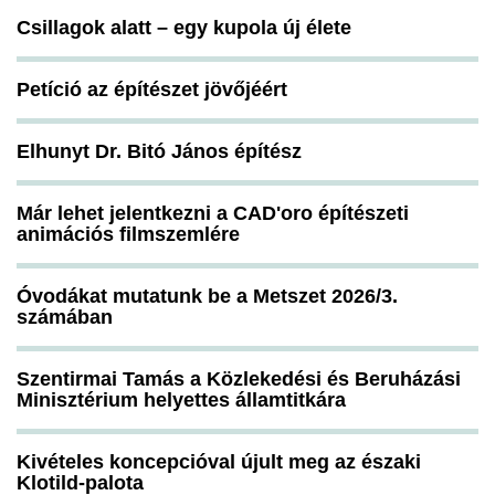
Csillagok alatt – egy kupola új élete
Petíció az építészet jövőjéért
Elhunyt Dr. Bitó János építész
Már lehet jelentkezni a CAD'oro építészeti
animációs filmszemlére
Óvodákat mutatunk be a Metszet 2026/3.
számában
Szentirmai Tamás a Közlekedési és Beruházási
Minisztérium helyettes államtitkára
Kivételes koncepcióval újult meg az északi
Klotild-palota