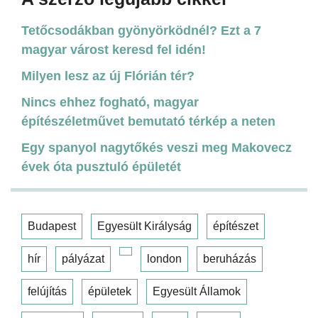
Tetőcsodákban gyönyörködnél? Ezt a 7
magyar várost keresd fel idén!
Milyen lesz az új Flórián tér?
Nincs ehhez fogható, magyar
építészéletművet bemutató térkép a neten
Egy spanyol nagytőkés veszi meg Makovecz
évek óta pusztuló épületét
Budapest
Egyesült Királyság
építészet
hír
pályázat
london
beruházás
felújítás
épületek
Egyesült Államok