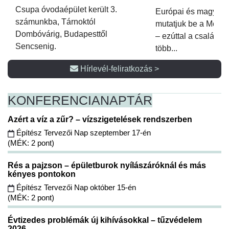
Csupa óvodaépület került 3.
Európai és magyar p
számunkba, Tárnoktól
mutatjuk be a Metsz
Dombóvárig, Budapesttől
– ezúttal a családi 
Sencsenig.
több...
Hírlevél-feliratkozás >
KONFERENCIA
NAPTÁR
Azért a víz a zűr? – vízszigetelések rendszerben
Építész Tervezői Nap szeptember 17-én
(MÉK: 2 pont)
Rés a pajzson – épületburok nyílászáróknál és más
kényes pontokon
Építész Tervezői Nap október 15-én
(MÉK: 2 pont)
Évtizedes problémák új kihívásokkal – tűzvédelem
2026