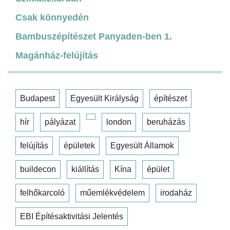
Csak könnyedén
Bambuszépítészet Panyaden-ben 1.
Magánház-felújítás
Budapest
Egyesült Királyság
építészet
hír
pályázat
london
beruházás
felújítás
épületek
Egyesült Államok
buildecon
kiállítás
Kína
épület
felhőkarcoló
műemlékvédelem
irodaház
EBI Építésaktivitási Jelentés