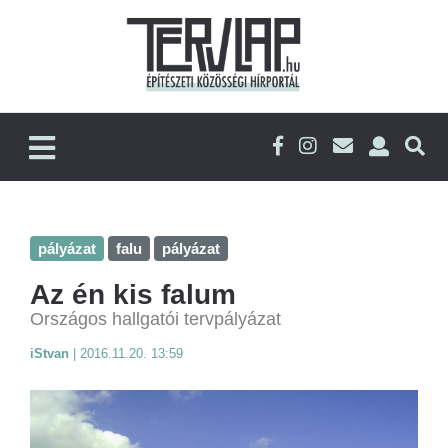
pályázat
falu
pályázat
Az én kis falum
Országos hallgatói tervpályázat
iStvan
|
2016.11.20. 13:59