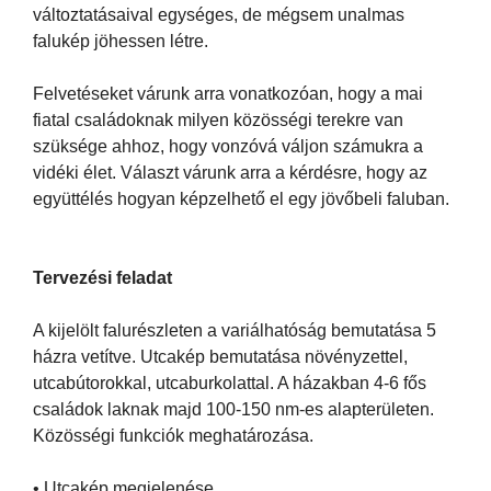
változtatásaival egységes, de mégsem unalmas
falukép jöhessen létre.
Felvetéseket várunk arra vonatkozóan, hogy a mai
fiatal családoknak milyen közösségi terekre van
szüksége ahhoz, hogy vonzóvá váljon számukra a
vidéki élet. Választ várunk arra a kérdésre, hogy az
együttélés hogyan képzelhető el egy jövőbeli faluban.
Tervezési feladat
A kijelölt falurészleten a variálhatóság bemutatása 5
házra vetítve. Utcakép bemutatása növényzettel,
utcabútorokkal, utcaburkolattal. A házakban 4-6 fős
családok laknak majd 100-150 nm-es alapterületen.
Közösségi funkciók meghatározása.
• Utcakép megjelenése