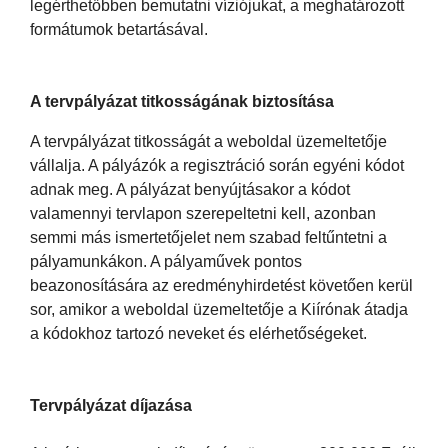
legérthetőbben bemutatni víziójukat, a meghatározott
formátumok betartásával.
A tervpályázat titkosságának biztosítása
A tervpályázat titkosságát a weboldal üzemeltetője
vállalja. A pályázók a regisztráció során egyéni kódot
adnak meg. A pályázat benyújtásakor a kódot
valamennyi tervlapon szerepeltetni kell, azonban
semmi más ismertetőjelet nem szabad feltűntetni a
pályamunkákon. A pályaművek pontos
beazonosítására az eredményhirdetést követően kerül
sor, amikor a weboldal üzemeltetője a Kiírónak átadja
a kódokhoz tartozó neveket és elérhetőségeket.
Tervpályázat díjazása