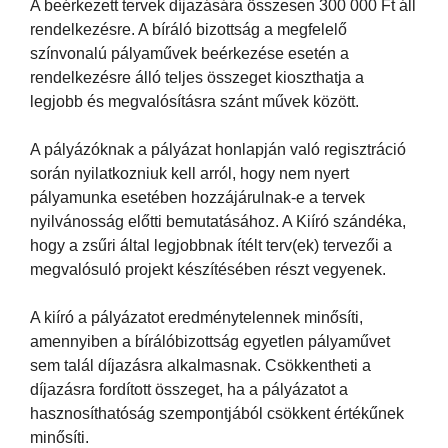
A beérkezett tervek díjazására összesen 300 000 Ft áll
rendelkezésre. A bíráló bizottság a megfelelő
színvonalú pályaművek beérkezése esetén a
rendelkezésre álló teljes összeget kioszthatja a
legjobb és megvalósításra szánt művek között.
A pályázóknak a pályázat honlapján való regisztráció
során nyilatkozniuk kell arról, hogy nem nyert
pályamunka esetében hozzájárulnak-e a tervek
nyilvánosság előtti bemutatásához. A Kiíró szándéka,
hogy a zsűri által legjobbnak ítélt terv(ek) tervezői a
megvalósuló projekt készítésében részt vegyenek.
A kiíró a pályázatot eredménytelennek minősíti,
amennyiben a bírálóbizottság egyetlen pályaművet
sem talál díjazásra alkalmasnak. Csökkentheti a
díjazásra fordított összeget, ha a pályázatot a
hasznosíthatóság szempontjából csökkent értékűnek
minősíti.