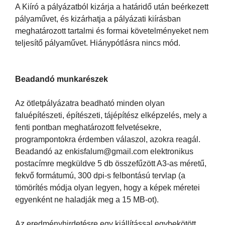
A Kiíró a pályázatból kizárja a határidő után beérkezett
pályaművet, és kizárhatja a pályázati kiírásban
meghatározott tartalmi és formai követelményeket nem
teljesítő pályaművet. Hiánypótlásra nincs mód.
Beadandó munkarészek
Az ötletpályázatra beadható minden olyan
faluépítészeti, építészeti, tájépítész elképzelés, mely a
fenti pontban meghatározott felvetésekre,
programpontokra érdemben válaszol, azokra reagál.
Beadandó az enkisfalum@gmail.com elektronikus
postacímre megküldve 5 db összefűzött A3-as méretű,
fekvő formátumú, 300 dpi-s felbontású tervlap (a
tömörítés módja olyan legyen, hogy a képek méretei
egyenként ne haladják meg a 15 MB-ot).
Az eredményhirdetésre egy kiállítással egybekötött,