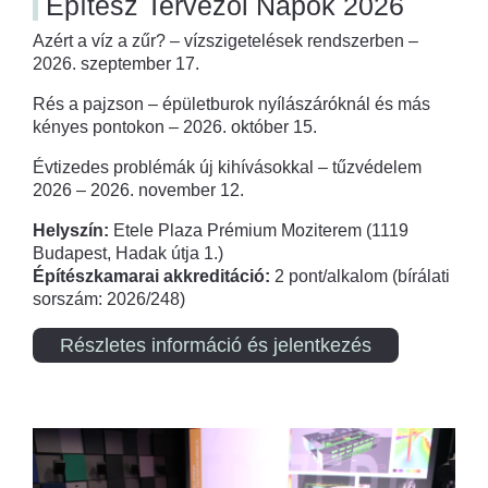
Építész Tervezői Napok 2026
Azért a víz a zűr? – vízszigetelések rendszerben –
2026. szeptember 17.
Rés a pajzson – épületburok nyílászáróknál és más
kényes pontokon – 2026. október 15.
Évtizedes problémák új kihívásokkal – tűzvédelem
2026 – 2026. november 12.
Helyszín:
Etele Plaza Prémium Moziterem (1119
Budapest, Hadak útja 1.)
Építészkamarai akkreditáció:
2 pont/alkalom (bírálati
sorszám: 2026/248)
Részletes információ és jelentkezés