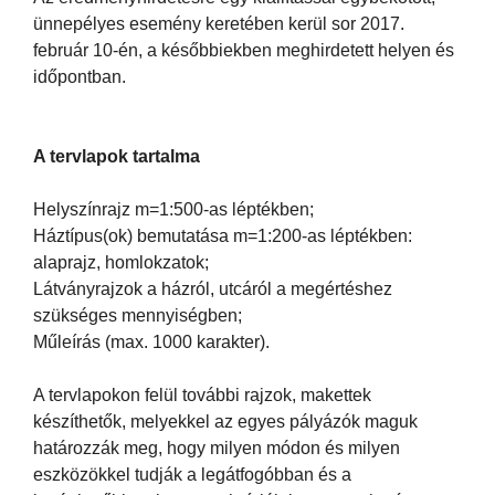
ünnepélyes esemény keretében kerül sor 2017.
február 10-én, a későbbiekben meghirdetett helyen és
időpontban.
A tervlapok tartalma
Helyszínrajz m=1:500-as léptékben;
Háztípus(ok) bemutatása m=1:200-as léptékben:
alaprajz, homlokzatok;
Látványrajzok a házról, utcáról a megértéshez
szükséges mennyiségben;
Műleírás (max. 1000 karakter).
A tervlapokon felül további rajzok, makettek
készíthetők, melyekkel az egyes pályázók maguk
határozzák meg, hogy milyen módon és milyen
eszközökkel tudják a legátfogóbban és a