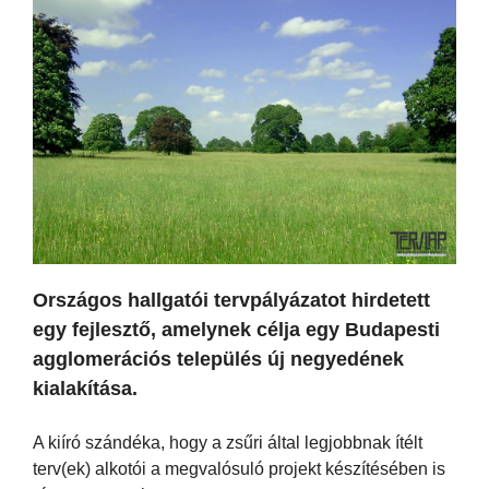
Országos hallgatói tervpályázatot hirdetett
egy fejlesztő, amelynek célja egy Budapesti
agglomerációs település új negyedének
kialakítása.
A kiíró szándéka, hogy a zsűri által legjobbnak ítélt
terv(ek) alkotói a megvalósuló projekt készítésében is