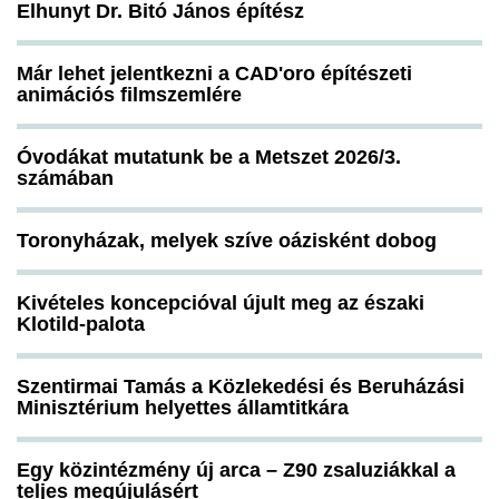
Elhunyt Dr. Bitó János építész
Már lehet jelentkezni a CAD'oro építészeti
animációs filmszemlére
Óvodákat mutatunk be a Metszet 2026/3.
számában
Toronyházak, melyek szíve oázisként dobog
Kivételes koncepcióval újult meg az északi
Klotild-palota
Szentirmai Tamás a Közlekedési és Beruházási
Minisztérium helyettes államtitkára
Egy közintézmény új arca – Z90 zsaluziákkal a
teljes megújulásért