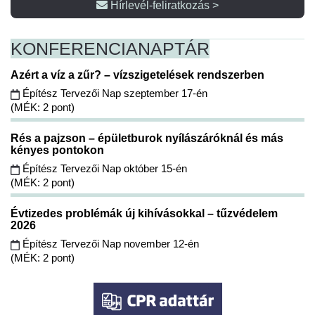
Hírlevél-feliratkozás >
KONFERENCIA
NAPTÁR
Azért a víz a zűr? – vízszigetelések rendszerben
Építész Tervezői Nap szeptember 17-én
(MÉK: 2 pont)
Rés a pajzson – épületburok nyílászáróknál és más
kényes pontokon
Építész Tervezői Nap október 15-én
(MÉK: 2 pont)
Évtizedes problémák új kihívásokkal – tűzvédelem
2026
Építész Tervezői Nap november 12-én
(MÉK: 2 pont)