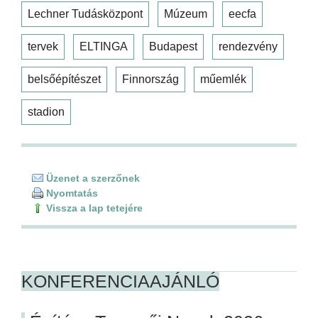
Lechner Tudásközpont
Múzeum
eecfa
tervek
ELTINGA
Budapest
rendezvény
belsőépítészet
Finnország
műemlék
stadion
Üzenet a szerzőnek
Nyomtatás
Vissza a lap tetejére
KONFERENCIAAJÁNLÓ