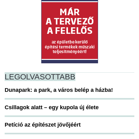
LEGOLVASOTTABB
Dunapark: a park, a város belép a házba!
Csillagok alatt – egy kupola új élete
Petíció az építészet jövőjéért