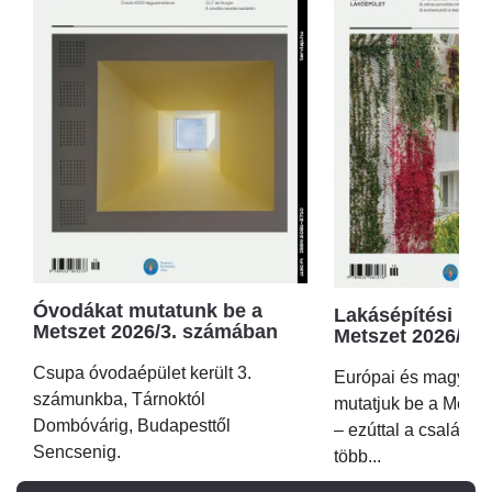
Óvodákat mutatunk be a
Lakásépítési kör
Metszet 2026/3. számában
Metszet 2026/2.
Csupa óvodaépület került 3.
Európai és magyar p
számunkba, Tárnoktól
mutatjuk be a Metsz
Dombóvárig, Budapesttől
– ezúttal a családi 
Sencsenig.
több...