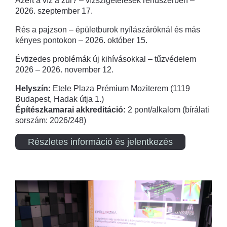
Azért a víz a zűr? – vízszigetelések rendszerben –
2026. szeptember 17.
Rés a pajzson – épületburok nyílászáróknál és más
kényes pontokon – 2026. október 15.
Évtizedes problémák új kihívásokkal – tűzvédelem
2026 – 2026. november 12.
Helyszín:
Etele Plaza Prémium Moziterem (1119
Budapest, Hadak útja 1.)
Építészkamarai akkreditáció:
2 pont/alkalom (bírálati
sorszám: 2026/248)
Részletes információ és jelentkezés