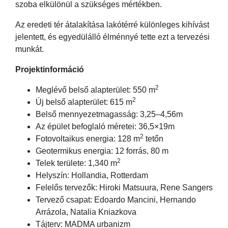
szoba elkülönül a szükséges mértékben.
Az eredeti tér átalakítása lakótérré különleges kihívást
jelentett, és egyedülálló élménnyé tette ezt a tervezési
munkát.
Projektinformáció
2
Meglévő belső alapterület: 550 m
2
Új belső alapterület: 615 m
Belső mennyezetmagasság: 3,25–4,56m
Az épület befoglaló méretei: 36,5×19m
2
Fotovoltaikus energia: 128 m
tetőn
Geotermikus energia: 12 forrás, 80 m
2
Telek területe: 1,340 m
Helyszín: Hollandia, Rotterdam
Felelős tervezők: Hiroki Matsuura, Rene Sangers
Tervező csapat: Edoardo Mancini, Hernando
Arrázola, Natalia Kniazkova
Tájterv: MADMA urbanizm