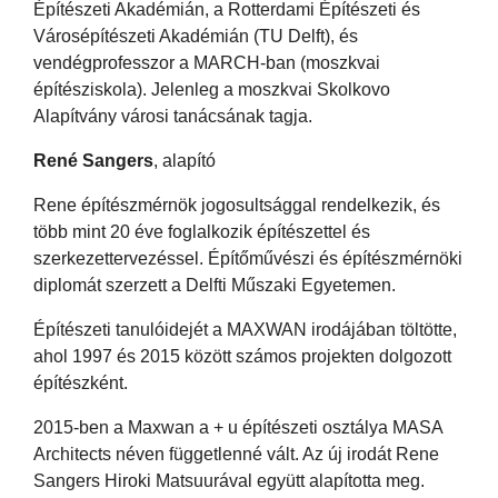
Építészeti Akadémián, a Rotterdami Építészeti és
Városépítészeti Akadémián (TU Delft), és
vendégprofesszor a MARCH-ban (moszkvai
építésziskola). Jelenleg a moszkvai Skolkovo
Alapítvány városi tanácsának tagja.
René Sangers
, alapító
Rene építészmérnök jogosultsággal rendelkezik, és
több mint 20 éve foglalkozik építészettel és
szerkezettervezéssel. Építőművészi és építészmérnöki
diplomát szerzett a Delfti Műszaki Egyetemen.
Építészeti tanulóidejét a MAXWAN irodájában töltötte,
ahol 1997 és 2015 között számos projekten dolgozott
építészként.
2015-ben a Maxwan a + u építészeti osztálya MASA
Architects néven függetlenné vált. Az új irodát Rene
Sangers Hiroki Matsuurával együtt alapította meg.