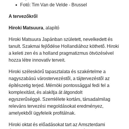
Fotó: Tim Van de Velde - Brussel
A tervezőkről
Hiroki Matsuura
, alapító
Hiroki Matsuura Japánban született, nevelkedett és
tanult. Szakmai fejlődése Hollandiához köthető. Hiroki
a keleti zen és a holland pragmatizmus ötvözésével
hozza létre innovatív terveit.
Hiroki széleskörű tapasztalata és szakértelme a
nagyszabású várostervezéstől, a tájtervezéstől az
építészetig terjed. Mérnöki pontossággal fedi fel a
komplexitást, és alakítja át átgondolt
egyszerűséggé. Szemlélete kortárs, társadalmilag
releváns tervezési megoldásokat eredményez,
amelyekből ügyfeleik profitálnak.
Hiroki oktat és előadásokat tart az Amszterdami