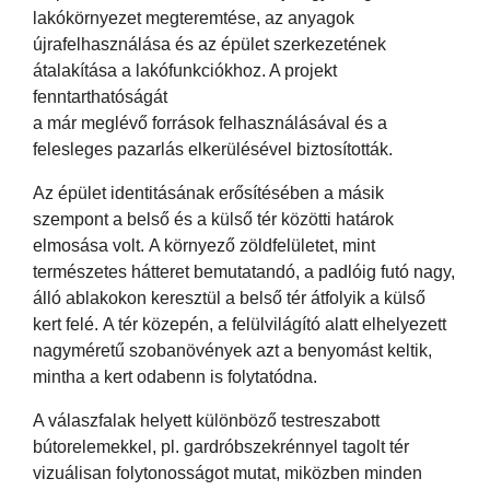
lakókörnyezet megteremtése, az anyagok
újrafelhasználása és az épület szerkezetének
átalakítása a lakófunkciókhoz. A projekt
fenntarthatóságát
a már meglévő források felhasználásával és a
felesleges pazarlás elkerülésével biztosították.
Az épület identitásának erősítésében a másik
szempont a belső és a külső tér közötti határok
elmosása volt. A környező zöldfelületet, mint
természetes hátteret bemutatandó, a padlóig futó nagy,
álló ablakokon keresztül a belső tér átfolyik a külső
kert felé. A tér közepén, a felülvilágító alatt elhelyezett
nagyméretű szobanövények azt a benyomást keltik,
mintha a kert odabenn is folytatódna.
A válaszfalak helyett különböző testreszabott
bútorelemekkel, pl. gardróbszekrénnyel tagolt tér
vizuálisan folytonosságot mutat, miközben minden