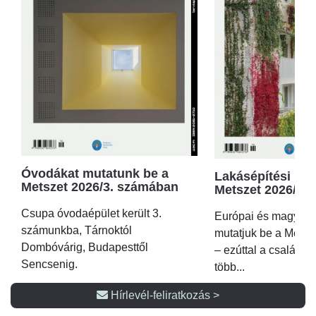
Óvodákat mutatunk be a
Lakásépítési kör
Metszet 2026/3. számában
Metszet 2026/2.
Csupa óvodaépület került 3.
Európai és magyar p
számunkba, Tárnoktól
mutatjuk be a Metsz
Dombóvárig, Budapesttől
– ezúttal a családi 
Sencsenig.
több...
Hírlevél-feliratkozás >