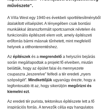
művészete".
A Villa West egy 1940-es évekbeli sportlétesítményből
átalakított villaépület. A lényegében csak bontási
munkákkal átranszformált sportcsarnok névtelen és
funkcionális építészeti elem volt, amely építészeti
erőforrás bármi másnak tűnhetett, mint megfelelő
helynek a otthonteremtéshez.
Az
építészek
és a
megrendelő
a helyszíni bejárás
során megállapodtak a projekt fő elveiben, miután
belátták, hogy az épület falai és mennyezete
csupaszra „leszerelve” felfedi a tér eredeti „nyers
szépségét”.
Mindkettőjük
ugyanúgy érezte, hogy a
legfontosabb itt az, hogy sikerüljön
megőrizni és
kiemelni ezt
.
Az eredeti tér purista, tektonikus építészete lett a fő
inspirációs forrás. A tervezők célja egy hangulatos