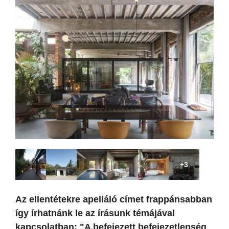
+3
Az ellentétekre apelláló címet frappánsabban
így írhatnánk le az írásunk témájával
kapcsolatban: "A befejezett befejezetlenség