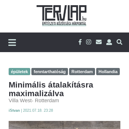
épületek
fenntarthatóság
Rotterdam
Hollandia
Minimális átalakításra
maximalizálva
Villa West- Rotterdam
iStvan
|
2021.07.18. 23:28