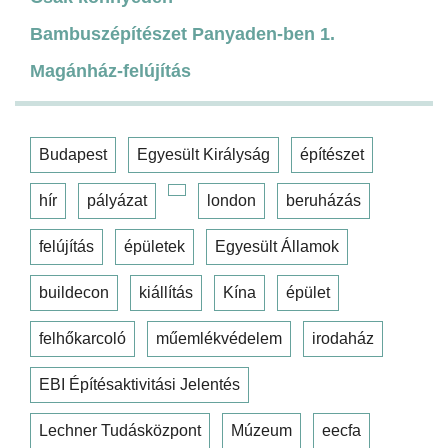
Bambuszépítészet Panyaden-ben 1.
Magánház-felújítás
Budapest
Egyesült Királyság
építészet
hír
pályázat
london
beruházás
felújítás
épületek
Egyesült Államok
buildecon
kiállítás
Kína
épület
felhőkarcoló
műemlékvédelem
irodaház
EBI Építésaktivitási Jelentés
Lechner Tudásközpont
Múzeum
eecfa