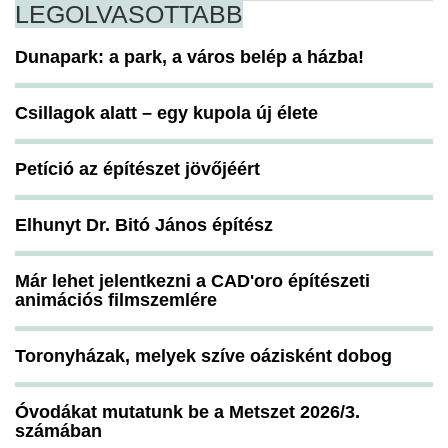
LEGOLVASOTTABB
Dunapark: a park, a város belép a házba!
Csillagok alatt – egy kupola új élete
Petíció az építészet jövőjéért
Elhunyt Dr. Bitó János építész
Már lehet jelentkezni a CAD'oro építészeti
animációs filmszemlére
Toronyházak, melyek szíve oázisként dobog
Óvodákat mutatunk be a Metszet 2026/3.
számában