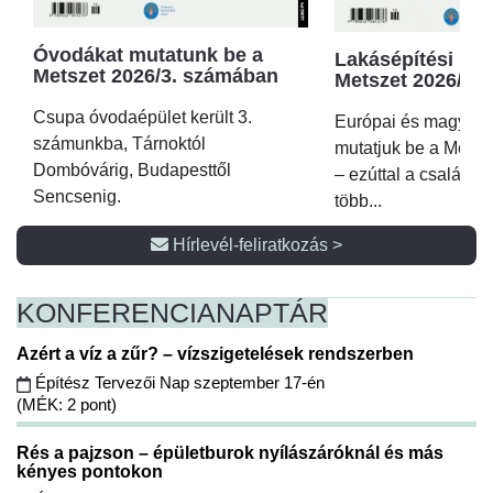
Óvodákat mutatunk be a
Lakásépítési kör
Metszet 2026/3. számában
Metszet 2026/2.
Csupa óvodaépület került 3.
Európai és magyar p
számunkba, Tárnoktól
mutatjuk be a Metsz
Dombóvárig, Budapesttől
– ezúttal a családi 
Sencsenig.
több...
Hírlevél-feliratkozás >
KONFERENCIA
NAPTÁR
Azért a víz a zűr? – vízszigetelések rendszerben
Építész Tervezői Nap szeptember 17-én
(MÉK: 2 pont)
Rés a pajzson – épületburok nyílászáróknál és más
kényes pontokon