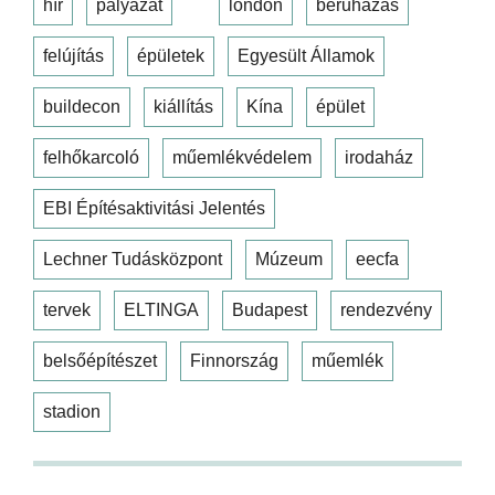
hír
pályázat
london
beruházás
felújítás
épületek
Egyesült Államok
buildecon
kiállítás
Kína
épület
felhőkarcoló
műemlékvédelem
irodaház
EBI Építésaktivitási Jelentés
Lechner Tudásközpont
Múzeum
eecfa
tervek
ELTINGA
Budapest
rendezvény
belsőépítészet
Finnország
műemlék
stadion