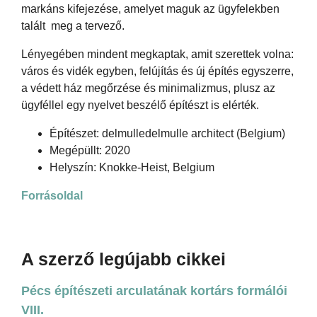
markáns kifejezése, amelyet maguk az ügyfelekben
talált meg a tervező.
Lényegében mindent megkaptak, amit szerettek volna:
város és vidék egyben, felújítás és új építés egyszerre,
a védett ház megőrzése és minimalizmus, plusz az
ügyféllel egy nyelvet beszélő építészt is elérték.
Építészet: delmulledelmulle architect (Belgium)
Megépüllt: 2020
Helyszín: Knokke-Heist, Belgium
Forrásoldal
A szerző legújabb cikkei
Pécs építészeti arculatának kortárs formálói
VIII.