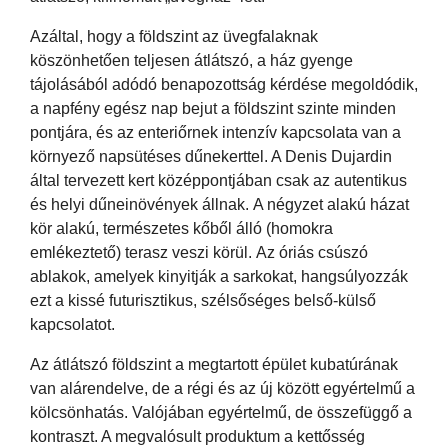
Azáltal, hogy a földszint az üvegfalaknak
köszönhetően teljesen átlátszó, a ház gyenge
tájolásából adódó benapozottság kérdése megoldódik,
a napfény egész nap bejut a földszint szinte minden
pontjára, és az enteriőrnek intenzív kapcsolata van a
környező napsütéses dűnekerttel. A Denis Dujardin
által tervezett kert középpontjában csak az autentikus
és helyi dűneinövények állnak. A négyzet alakú házat
kör alakú, természetes kőből álló (homokra
emlékeztető) terasz veszi körül. Az óriás csúszó
ablakok, amelyek kinyitják a sarkokat, hangsúlyozzák
ezt a kissé futurisztikus, szélsőséges belső-külső
kapcsolatot.
Az átlátszó földszint a megtartott épület kubatúrának
van alárendelve, de a régi és az új között egyértelmű a
kölcsönhatás. Valójában egyértelmű, de összefüggő a
kontraszt. A megvalósult produktum a kettősség