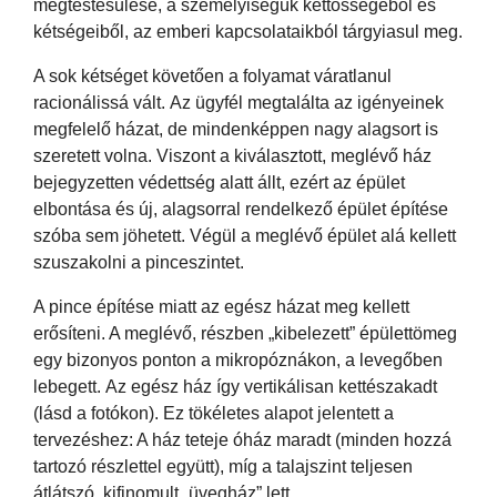
megtestesülése, a személyiségük kettősségéből és
kétségeiből, az emberi kapcsolataikból tárgyiasul meg.
A sok kétséget követően a folyamat váratlanul
racionálissá vált. Az ügyfél megtalálta az igényeinek
megfelelő házat, de mindenképpen nagy alagsort is
szeretett volna. Viszont a kiválasztott, meglévő ház
bejegyzetten védettség alatt állt, ezért az épület
elbontása és új, alagsorral rendelkező épület építése
szóba sem jöhetett. Végül a meglévő épület alá kellett
szuszakolni a pinceszintet.
A pince építése miatt az egész házat meg kellett
erősíteni. A meglévő, részben „kibelezett” épülettömeg
egy bizonyos ponton a mikropóznákon, a levegőben
lebegett. Az egész ház így vertikálisan kettészakadt
(lásd a fotókon). Ez tökéletes alapot jelentett a
tervezéshez: A ház teteje óház maradt (minden hozzá
tartozó részlettel együtt), míg a talajszint teljesen
átlátszó, kifinomult „üvegház” lett.