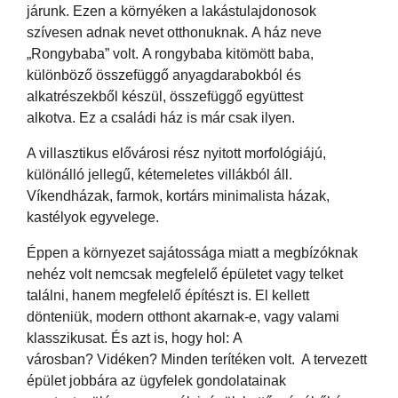
járunk. Ezen a környéken a lakástulajdonosok
szívesen adnak nevet otthonuknak. A ház neve
„Rongybaba” volt. A rongybaba kitömött baba,
különböző összefüggő anyagdarabokból és
alkatrészekből készül, összefüggő együttest
alkotva. Ez a családi ház is már csak ilyen.
A villasztikus elővárosi rész nyitott morfológiájú,
különálló jellegű, kétemeletes villákból áll.
Víkendházak, farmok, kortárs minimalista házak,
kastélyok egyvelege.
Éppen a környezet sajátossága miatt a megbízóknak
nehéz volt nemcsak megfelelő épületet vagy telket
találni, hanem megfelelő építészt is. El kellett
dönteniük, modern otthont akarnak-e, vagy valami
klasszikusat. És azt is, hogy hol: A
városban? Vidéken? Minden terítéken volt. A tervezett
épület jobbára az ügyfelek gondolatainak