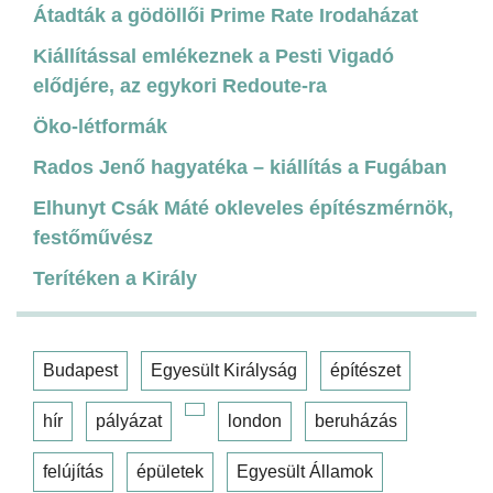
Átadták a gödöllői Prime Rate Irodaházat
Kiállítással emlékeznek a Pesti Vigadó
elődjére, az egykori Redoute-ra
Öko-létformák
Rados Jenő hagyatéka – kiállítás a Fugában
Elhunyt Csák Máté okleveles építészmérnök,
festőművész
Terítéken a Király
Budapest
Egyesült Királyság
építészet
hír
pályázat
london
beruházás
felújítás
épületek
Egyesült Államok