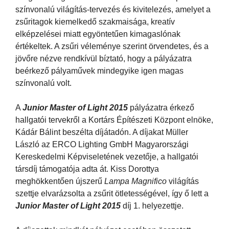
színvonalú világítás-tervezés és kivitelezés, amelyet a
zsűritagok kiemelkedő szakmaisága, kreatív
elképzelései miatt egyöntetűen kimagaslónak
értékeltek. A zsűri véleménye szerint örvendetes, és a
jövőre nézve rendkívül bíztató, hogy a pályázatra
beérkező pályaművek mindegyike igen magas
színvonalú volt.
A
Junior Master of Light 2015
pályázatra érkező
hallgatói tervekről a Kortárs Építészeti Központ elnöke,
Kádár Bálint beszélta díjátadón. A díjakat Müller
László az ERCO Lighting GmbH Magyarországi
Kereskedelmi Képviseletének vezetője, a hallgatói
társdíj támogatója adta át. Kiss Dorottya
meghökkentően újszerű
Lampa Magnifico
világítás
szettje elvarázsolta a zsűrit ötletességével, így ő lett a
Junior Master of Light 2015
díj 1. helyezettje.