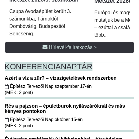
Metszet 2026/2.
Csupa óvodaépület került 3.
Európai és magyar p
számunkba, Tárnoktól
mutatjuk be a Metsz
Dombóvárig, Budapesttől
– ezúttal a családi 
Sencsenig.
több...
Hírlevél-feliratkozás >
KONFERENCIA
NAPTÁR
Azért a víz a zűr? – vízszigetelések rendszerben
Építész Tervezői Nap szeptember 17-én
(MÉK: 2 pont)
Rés a pajzson – épületburok nyílászáróknál és más
kényes pontokon
Építész Tervezői Nap október 15-én
(MÉK: 2 pont)