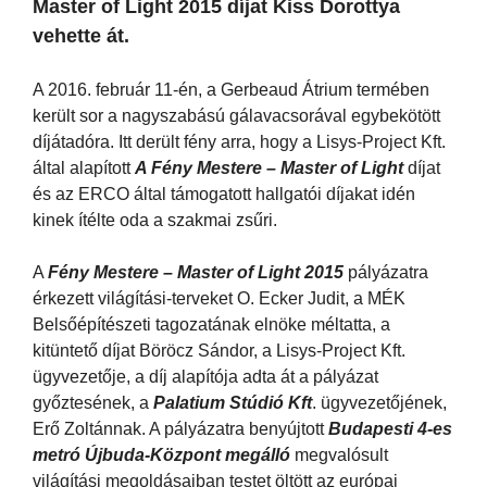
Master of Light 2015 díjat Kiss Dorottya
vehette át.
A 2016. február 11-én, a Gerbeaud Átrium termében
került sor a nagyszabású gálavacsorával egybekötött
díjátadóra. Itt derült fény arra, hogy a Lisys-Project Kft.
által alapított
A Fény Mestere – Master of Light
díjat
és az ERCO által támogatott hallgatói díjakat idén
kinek ítélte oda a szakmai zsűri.
A
Fény Mestere – Master of Light 2015
pályázatra
érkezett világítási-terveket O. Ecker Judit, a MÉK
Belsőépítészeti tagozatának elnöke méltatta, a
kitüntető díjat Böröcz Sándor, a Lisys-Project Kft.
ügyvezetője, a díj alapítója adta át a pályázat
győztesének, a
Palatium Stúdió Kft
. ügyvezetőjének,
Erő Zoltánnak. A pályázatra benyújtott
Budapesti 4-es
metró Újbuda-Központ megálló
megvalósult
világítási megoldásaiban testet öltött az európai