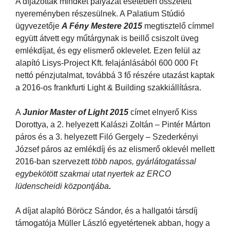
A díjazottak mindkét pályázat esetében összetett
nyereményben részesülnek. A Palatium Stúdió
ügyvezetője
A Fény Mestere 2015
megtisztelő címmel
együtt átvett egy műtárgynak is beillő csiszolt üveg
emlékdíjat, és egy elismerő oklevelet. Ezen felül az
alapító Lisys-Project Kft. felajánlásából 600 000 Ft
nettó pénzjutalmat, továbbá 3 fő részére utazást kaptak
a 2016-os frankfurti Light & Building szakkiállításra.
A
Junior Master of Light 2015
címet elnyerő Kiss
Dorottya, a 2. helyezett Kalászi Zoltán – Pintér Márton
páros és a 3. helyezett Filó Gergely – Szederkényi
József páros az emlékdíj és az elismerő oklevél mellett
2016-ban szervezett
több napos, gyárlátogatással
egybekötött szakmai utat nyertek az ERCO
lüdenscheidi központjába
.
A díjat alapító Böröcz Sándor, és a hallgatói társdíj
támogatója Müller László egyetértenek abban, hogy a