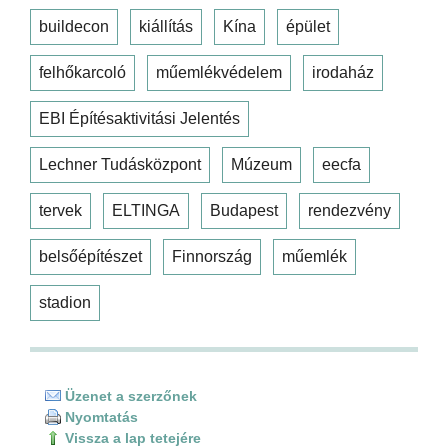
buildecon
kiállítás
Kína
épület
felhőkarcoló
műemlékvédelem
irodaház
EBI Építésaktivitási Jelentés
Lechner Tudásközpont
Múzeum
eecfa
tervek
ELTINGA
Budapest
rendezvény
belsőépítészet
Finnország
műemlék
stadion
Üzenet a szerzőnek
Nyomtatás
Vissza a lap tetejére