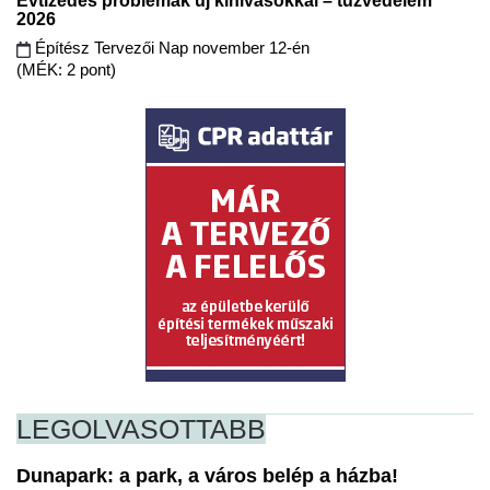
Évtizedes problémák új kihívásokkal – tűzvédelem
2026
Építész Tervezői Nap november 12-én
(MÉK: 2 pont)
LEGOLVASOTTABB
Dunapark: a park, a város belép a házba!