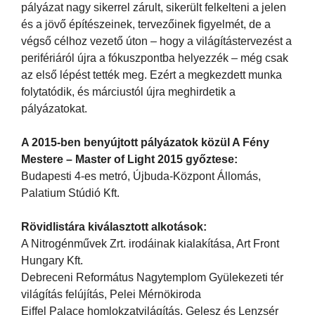
pályázat nagy sikerrel zárult, sikerült felkelteni a jelen
és a jövő építészeinek, tervezőinek figyelmét, de a
végső célhoz vezető úton – hogy a világítástervezést a
perifériáról újra a fókuszpontba helyezzék – még csak
az első lépést tették meg. Ezért a megkezdett munka
folytatódik, és márciustól újra meghirdetik a
pályázatokat.
A 2015-ben benyújtott pályázatok közül A Fény
Mestere – Master of Light 2015 győztese:
Budapesti 4-es metró, Újbuda-Központ Állomás,
Palatium Stúdió Kft.
Rövidlistára kiválasztott alkotások:
A Nitrogénművek Zrt. irodáinak kialakítása, Art Front
Hungary Kft.
Debreceni Református Nagytemplom Gyülekezeti tér
világítás felújítás, Pelei Mérnökiroda
Eiffel Palace homlokzatvilágítás, Gelesz és Lenzsér