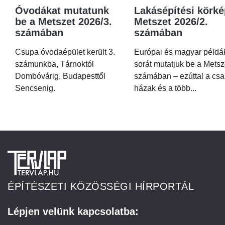
Óvodákat mutatunk
Lakásépítési körké
be a Metszet 2026/3.
Metszet 2026/2.
számában
számában
Csupa óvodaépület került 3.
Európai és magyar példá
számunkba, Tárnoktól
sorát mutatjuk be a Metsz
Dombóvárig, Budapesttől
számában – ezúttal a csa
Sencsenig.
házak és a több...
ÉPÍTÉSZETI KÖZÖSSÉGI HÍRPORTÁL
Lépjen velünk kapcsolatba: