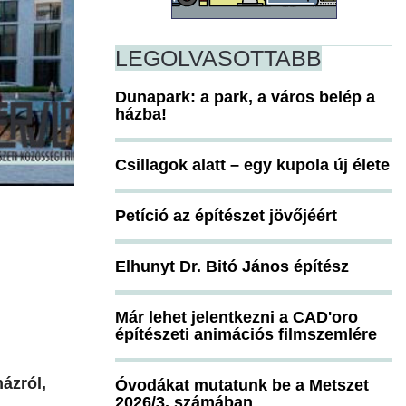
LEGOLVASOTTABB
Dunapark: a park, a város belép a
házba!
Csillagok alatt – egy kupola új élete
Petíció az építészet jövőjéért
Elhunyt Dr. Bitó János építész
Már lehet jelentkezni a CAD'oro
építészeti animációs filmszemlére
házról,
Óvodákat mutatunk be a Metszet
2026/3. számában