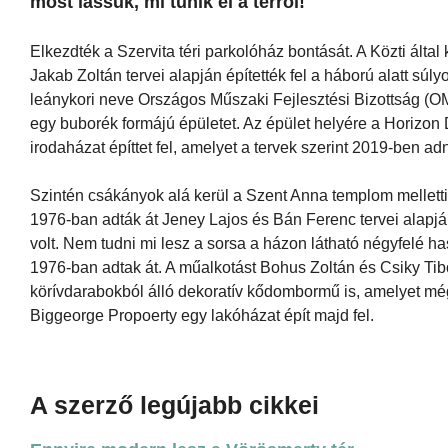
most lássuk, mi tűnik el a térről!
Elkezdték a Szervita téri parkolóház bontását. A Közti által 
Jakab Zoltán tervei alapján építették fel a háború alatt sú
leánykori neve Országos Műszaki Fejlesztési Bizottság (OMF
egy buborék formájú épületet. Az épület helyére a Horizo
irodaházat építtet fel, amelyet a tervek szerint 2019-ben 
Szintén csákányok alá kerül a Szent Anna templom melletti 
1976-ban adták át Jeney Lajos és Bán Ferenc tervei alapj
volt. Nem tudni mi lesz a sorsa a házon látható négyfelé ha
1976-ban adtak át. A műalkotást Bohus Zoltán és Csiky Tibor
körívdarabokból álló dekoratív kődombormű is, amelyet még
Biggeorge Propoerty egy lakóházat épít majd fel.
A szerző legújabb cikkei