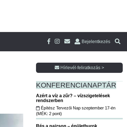
Bejelentkezés
Hírlevél-feliratkozás >
KONFERENCIA
NAPTÁR
Azért a víz a zűr? – vízszigetelések
rendszerben
Építész Tervezői Nap szeptember 17-én
(MÉK: 2 pont)
Rés a pajzson – épületburok