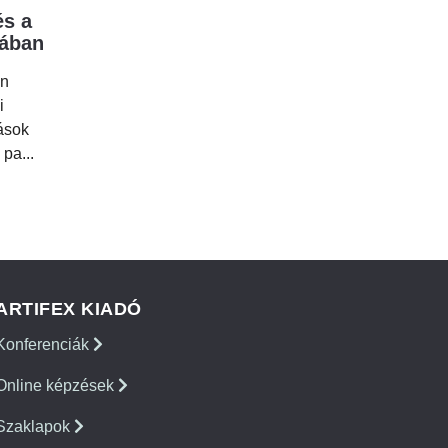
s a
mában
en
i
tások
 pa...
ARTIFEX KIADÓ
Konferenciák
Online képzések
Szaklapok