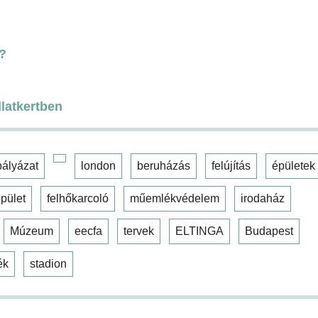
s?
latkertben
pályázat
london
beruházás
felújítás
épületek
pület
felhőkarcoló
műemlékvédelem
irodaház
Múzeum
eecfa
tervek
ELTINGA
Budapest
ék
stadion