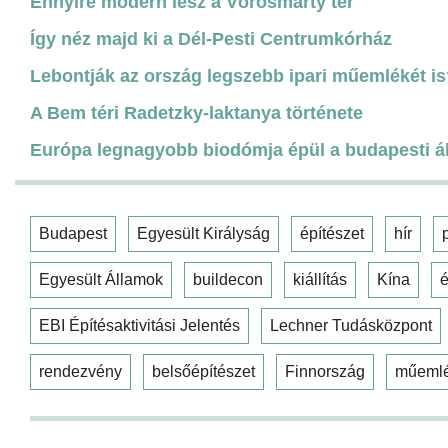
Ennyire modern lesz a Vörösmarty tér
Így néz majd ki a Dél-Pesti Centrumkórház
Lebontják az ország legszebb ipari műemlékét i
A Bem téri Radetzky-laktanya története
Európa legnagyobb biodómja épül a budapesti ál
Budapest
Egyesült Királyság
építészet
hír
Egyesült Államok
buildecon
kiállítás
Kína
é
EBI Építésaktivitási Jelentés
Lechner Tudásközpont
rendezvény
belsőépítészet
Finnország
műeml