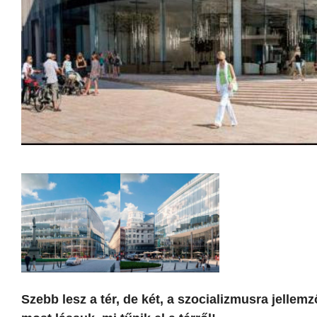
Szebb lesz a tér, de két, a szocializmusra jellem