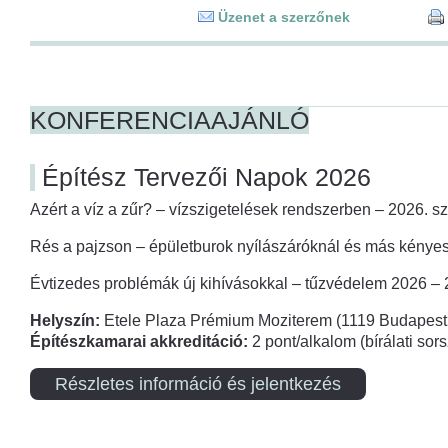
Üzenet a szerzőnek
KONFERENCIAAJÁNLÓ
Építész Tervezői Napok 2026
Azért a víz a zűr? – vízszigetelések rendszerben – 2026. s
Rés a pajzson – épületburok nyílászáróknál és más kényes
Évtizedes problémák új kihívásokkal – tűzvédelem 2026 –
Helyszín:
Etele Plaza Prémium Moziterem (1119 Budapest,
Építészkamarai akkreditáció:
2 pont/alkalom (bírálati so
Részletes információ és jelentkezés