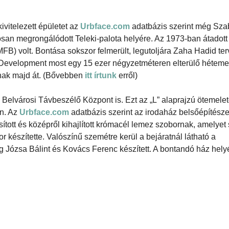
kivitelezett épületet az
Urbface.com
adatbázis szerint még Szab
lyosan megrongálódott Teleki-palota helyére. Az 1973-ban átadott
B) volt. Bontása sokszor felmerült, legutoljára Zaha Hadid ter
n Development most egy 15 ezer négyzetméteren elterülő héteme
adnak majd át. (Bővebben
itt írtunk
erről)
Belvárosi Távbeszélő Központ is. Ezt az „L” alaprajzú ötemelet
án. Az
Urbface.com
adatbázis szerint az irodaház belsőépítésze
sított és középről kihajlított krómacél lemez szobornak, amelyet
 készítette. Valószínű szemétre kerül a bejáratnál látható a
 Józsa Bálint és Kovács Ferenc készített. A bontandó ház hely