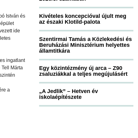
Kivételes koncepcióval újult meg
ó István és
az északi Klotild-palota
 épület
vezett ide
letes
Szentirmai Tamás a Közlekedési és
Beruházási Minisztérium helyettes
államtitkára
es ingatlant
 Tell Márta
Egy közintézmény új arca – Z90
zsaluziákkal a teljes megújulásért
 szintén
ére a
„A Jedlik” – Hetven év
iskolaépítészete