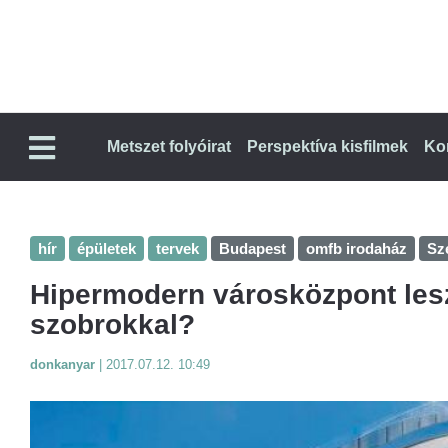
Metszet folyóirat
Perspektíva kisfilmek
Ko
hír
épületek
tervek
Budapest
omfb irodaház
Sze
Hipermodern városközpont lesz 
szobrokkal?
donkanyar
|
2017.07.12. 10:49