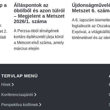
p a
Álláspontok az
Újdonságművelé
öbölből és azon túlról
Metszet 6. szá
– Megjelent a Metszet
A 6. lapszám kiemelt
2026/1. száma
k
foglalkozik az Oszaka
A Perzsa-öböl térségének
et 2.
Expóval, a világkiállí
kortárs építészetét járja körül
ládi
történetével és az idei
a Metszet első száma, amely
március elején
TERVLAP MENÜ
Hírek
Konferenciaajánló
Perspektíva kisfilmek