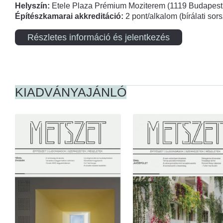
Helyszín:
Etele Plaza Prémium Moziterem (1119 Budapest,
Építészkamarai akkreditáció:
2 pont/alkalom (bírálati so
Részletes információ és jelentkezés
KIADVÁNYAJÁNLÓ