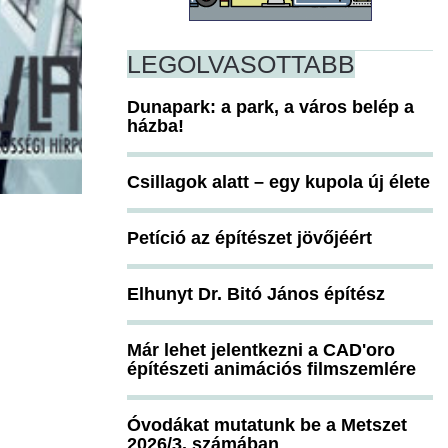
LEGOLVASOTTABB
Dunapark: a park, a város belép a
házba!
Csillagok alatt – egy kupola új élete
Petíció az építészet jövőjéért
Elhunyt Dr. Bitó János építész
Már lehet jelentkezni a CAD'oro
építészeti animációs filmszemlére
Óvodákat mutatunk be a Metszet
2026/3. számában