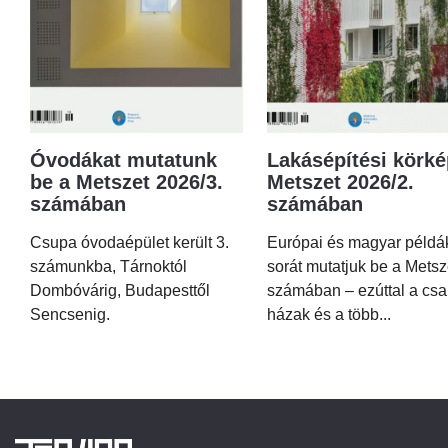
Óvodákat mutatunk
Lakásépítési körké
be a Metszet 2026/3.
Metszet 2026/2.
számában
számában
Csupa óvodaépület került 3.
Európai és magyar példá
számunkba, Tárnoktól
sorát mutatjuk be a Metsz
Dombóvárig, Budapesttől
számában – ezúttal a csa
Sencsenig.
házak és a több...