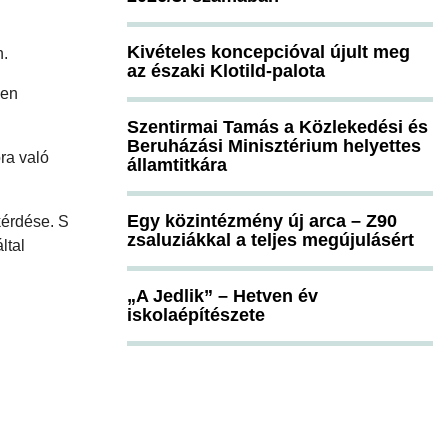
Kivételes koncepcióval újult meg
n.
az északi Klotild-palota
len
Szentirmai Tamás a Közlekedési és
Beruházási Minisztérium helyettes
óra való
államtitkára
Egy közintézmény új arca – Z90
kérdése. S
zsaluziákkal a teljes megújulásért
ltal
„A Jedlik” – Hetven év
iskolaépítészete