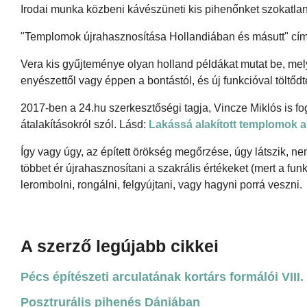
Irodai munka közbeni kávészüneti kis pihenőnket szokatlan,
"Templomok újrahasznosítása Hollandiában és másutt" címm
Vera kis gyűjteménye olyan holland példákat mutat be, me
enyészettől vagy éppen a bontástól, és új funkcióval töltődte
2017-ben a 24.hu szerkesztőségi tagja, Vincze Miklós is fog
átalakításokról szól. Lásd:
Lakássá alakított templomok a
Így vagy úgy, az épített örökség megőrzése, úgy látszik,
többet ér újrahasznosítani a szakrális értékeket (mert a fun
lerombolni, rongálni, felgyújtani, vagy hagyni porrá veszni.
A szerző legújabb cikkei
Pécs építészeti arculatának kortárs formálói VIII.
Posztrurális pihenés Dániában