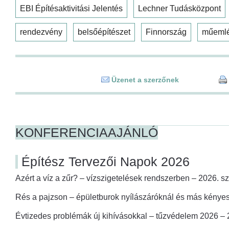
EBI Építésaktivitási Jelentés
Lechner Tudásközpont
rendezvény
belsőépítészet
Finnország
műeml
Üzenet a szerzőnek
KONFERENCIAAJÁNLÓ
Építész Tervezői Napok 2026
Azért a víz a zűr? – vízszigetelések rendszerben – 2026. s
Rés a pajzson – épületburok nyílászáróknál és más kényes
Évtizedes problémák új kihívásokkal – tűzvédelem 2026 –