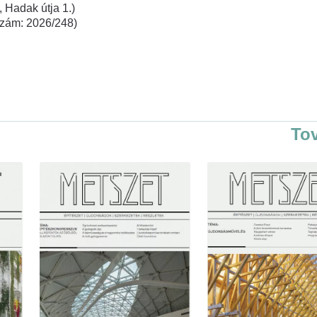
 Hadak útja 1.)
rszám: 2026/248)
To