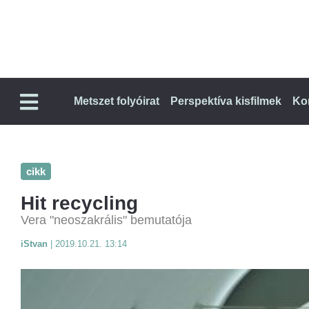
Metszet folyóirat
Perspektíva kisfilmek
Ko
cikk
Hit recycling
Vera "neoszakrális" bemutatója
iStvan
|
2019.10.21. 13:14