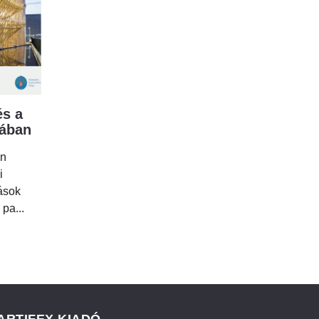
s a
mában
en
i
tások
 pa...
ARTIFEX KIADÓ