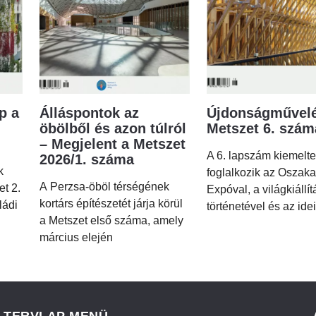
p a
Álláspontok az
Újdonságművelé
öbölből és azon túlról
Metszet 6. szá
– Megjelent a Metszet
A 6. lapszám kiemelt
2026/1. száma
k
foglalkozik az Oszaka
A Perzsa-öböl térségének
et 2.
Expóval, a világkiállí
kortárs építészetét járja körül
ládi
történetével és az idei
a Metszet első száma, amely
március elején
TERVLAP MENÜ