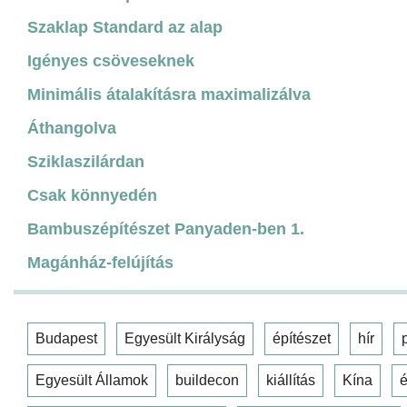
Szaklap Standard az alap
Igényes csöveseknek
Minimális átalakításra maximalizálva
Áthangolva
Sziklaszilárdan
Csak könnyedén
Bambuszépítészet Panyaden-ben 1.
Magánház-felújítás
Budapest
Egyesült Királyság
építészet
hír
Egyesült Államok
buildecon
kiállítás
Kína
é