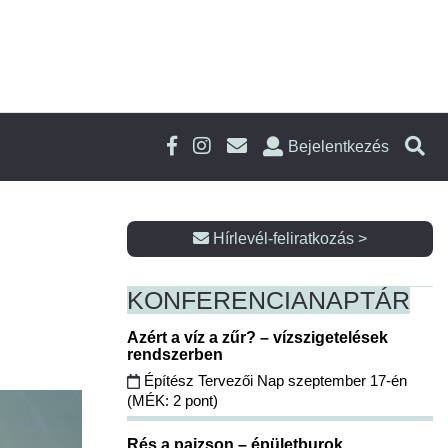
Bejelentkezés
Hírlevél-feliratkozás >
KONFERENCIA
NAPTÁR
Azért a víz a zűr? – vízszigetelések
rendszerben
Építész Tervezői Nap szeptember 17-én
(MÉK: 2 pont)
Rés a pajzson – épületburok