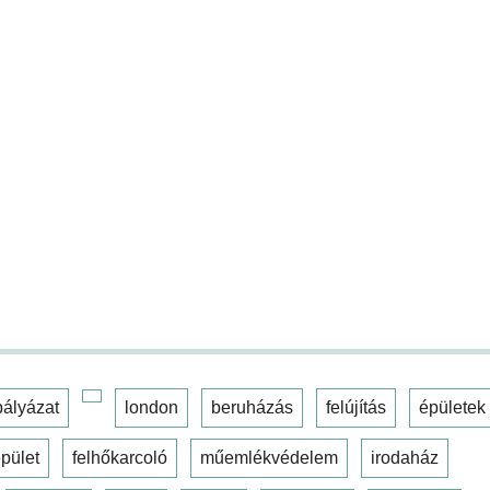
pályázat
london
beruházás
felújítás
épületek
pület
felhőkarcoló
műemlékvédelem
irodaház