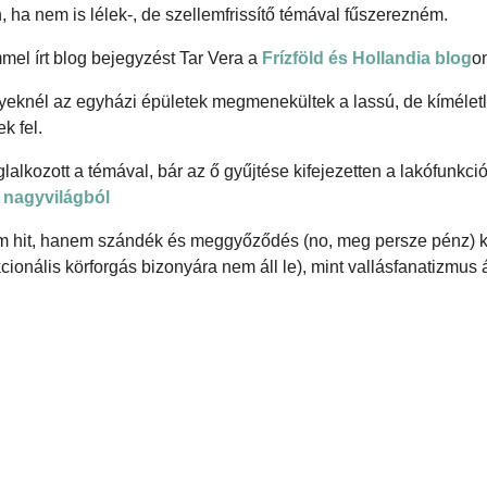
 ha nem is lélek-, de szellemfrissítő témával fűszerezném.
el írt blog bejegyzést Tar Vera a
Frízföld és Hollandia blog
o
lyeknél az egyházi épületek megmenekültek a lassú, de kímélet
k fel.
lalkozott a témával, bár az ő gyűjtése kifejezetten a lakófunkci
 nagyvilágból
 nem hit, hanem szándék és meggyőződés (no, meg persze pénz) 
kcionális körforgás bizonyára nem áll le), mint vallásfanatizmus á