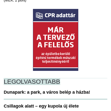
(MÉK: 2 pont)
LEGOLVASOTTABB
Dunapark: a park, a város belép a házba!
Csillagok alatt – egy kupola új élete