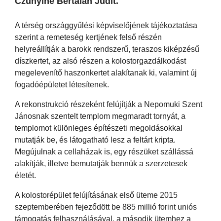
Czunyiné Bertalan Judit.
A térség országgyűlési képviselőjének tájékoztatása
szerint a remeteség kertjének felső részén
helyreállítják a barokk rendszerű, teraszos kiképzésű
díszkertet, az alsó részen a kolostorgazdálkodást
megelevenítő haszonkertet alakítanak ki, valamint új
fogadóépületet létesítenek.
A rekonstrukció részeként felújítják a Nepomuki Szent
Jánosnak szentelt templom megmaradt tornyát, a
templomot különleges
építész
eti megoldásokkal
mutatják be, és látogatható lesz a feltárt kripta.
Megújulnak a cellaházak is, egy részüket szállássá
alakítják, illetve bemutatják bennük a szerzetesek
életét.
A kolostorépület felújításának első üteme 2015
szeptemberében fejeződött be 885 millió forint uniós
támogatás felhasználásával, a második ütemhez a