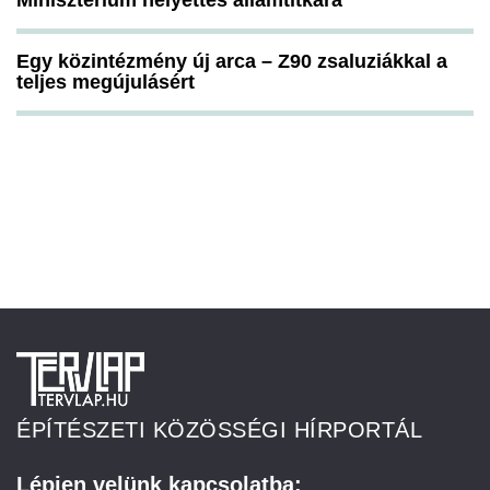
Minisztérium helyettes államtitkára
Egy közintézmény új arca – Z90 zsaluziákkal a
teljes megújulásért
ÉPÍTÉSZETI KÖZÖSSÉGI HÍRPORTÁL
Lépjen velünk kapcsolatba: