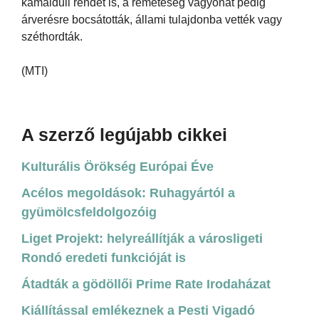
kamalduli rendet is, a remeteség vagyonát pedig
árverésre bocsátották, állami tulajdonba vették vagy
széthordták.
(MTI)
A szerző legújabb cikkei
Kulturális Örökség Európai Éve
Acélos megoldások: Ruhagyártól a
gyümölcsfeldolgozóig
Liget Projekt: helyreállítják a városligeti
Rondó eredeti funkcióját is
Átadták a gödöllői Prime Rate Irodaházat
Kiállítással emlékeznek a Pesti Vigadó