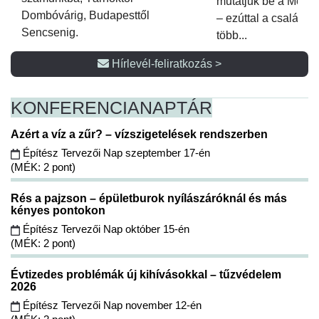
mutatjuk be a Metsz
Dombóvárig, Budapesttől
– ezúttal a családi 
Sencsenig.
több...
Hírlevél-feliratkozás >
KONFERENCIA
NAPTÁR
Azért a víz a zűr? – vízszigetelések rendszerben
Építész Tervezői Nap szeptember 17-én
(MÉK: 2 pont)
Rés a pajzson – épületburok nyílászáróknál és más
kényes pontokon
Építész Tervezői Nap október 15-én
(MÉK: 2 pont)
Évtizedes problémák új kihívásokkal – tűzvédelem
2026
Építész Tervezői Nap november 12-én