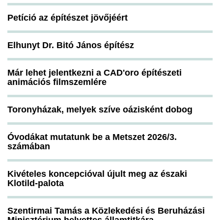
Petíció az építészet jövőjéért
Elhunyt Dr. Bitó János építész
Már lehet jelentkezni a CAD'oro építészeti
animációs filmszemlére
Toronyházak, melyek szíve oázisként dobog
Óvodákat mutatunk be a Metszet 2026/3.
számában
Kivételes koncepcióval újult meg az északi
Klotild-palota
Szentirmai Tamás a Közlekedési és Beruházási