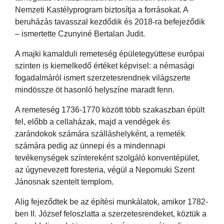
Nemzeti Kastélyprogram biztosítja a forrásokat. A
beruházás tavasszal kezdődik és 2018-ra befejeződik
– ismertette Czunyiné Bertalan Judit.
A majki kamalduli remeteség épületegyüttese európai
szinten is kiemelkedő értéket képvisel: a némasági
fogadalmáról ismert szerzetesrendnek világszerte
mindössze öt hasonló helyszíne maradt fenn.
A remeteség 1736-1770 között több szakaszban épült
fel, előbb a cellaházak, majd a vendégek és
zarándokok számára szálláshelyként, a remeték
számára pedig az ünnepi és a mindennapi
tevékenységek színtereként szolgáló konventépület,
az úgynevezett foresteria, végül a Nepomuki Szent
Jánosnak szentelt templom.
Alig fejeződtek be az építési munkálatok, amikor 1782-
ben II. József feloszlatta a szerzetesrendeket, köztük a