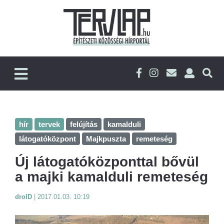
hír
tervek
felújítás
kamalduli
látogatóközpont
Majkpuszta
remeteség
Új látogatóközponttal bővül
a majki kamalduli remeteség
droID
|
2017.01.03. 10:19