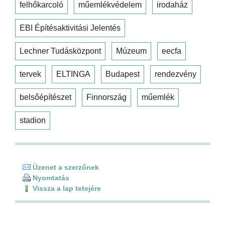
felhőkarcoló
műemlékvédelem
irodaház
EBI Építésaktivitási Jelentés
Lechner Tudásközpont
Múzeum
eecfa
tervek
ELTINGA
Budapest
rendezvény
belsőépítészet
Finnország
műemlék
stadion
Üzenet a szerzőnek
Nyomtatás
Vissza a lap tetejére