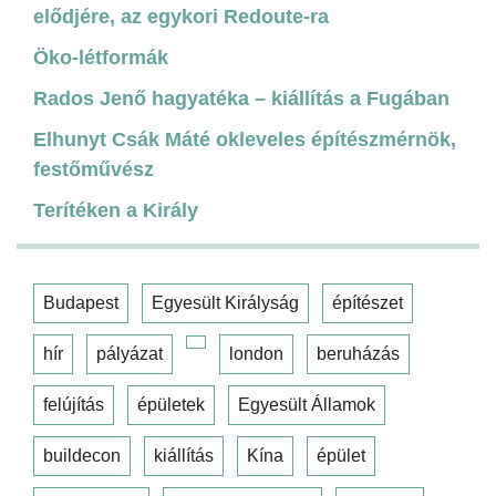
elődjére, az egykori Redoute-ra
Öko-létformák
Rados Jenő hagyatéka – kiállítás a Fugában
Elhunyt Csák Máté okleveles építészmérnök,
festőművész
Terítéken a Király
Budapest
Egyesült Királyság
építészet
hír
pályázat
london
beruházás
felújítás
épületek
Egyesült Államok
buildecon
kiállítás
Kína
épület