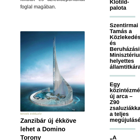
Klotild-
foglal magában.
palota
Szentirmai
Tamás a
Közlekedés
és
Beruházási
Minisztéri
helyettes
államtitkár
Egy
közintézm
új arca –
Z90
zsaluziákka
a teljes
tervek exkluzív
megújulásé
Zanzibár új ékköve
lehet a Domino
Torony
„A