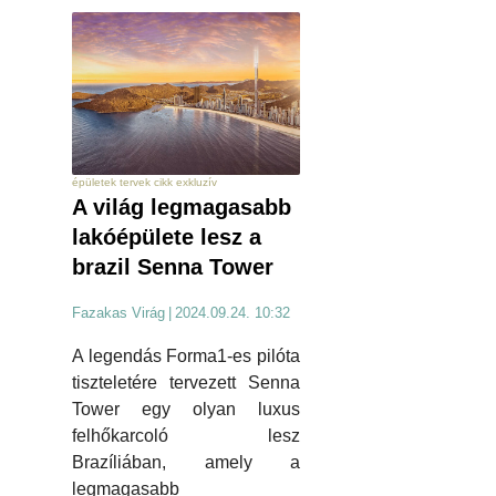
épületek tervek cikk exkluzív
A világ legmagasabb
lakóépülete lesz a
brazil Senna Tower
Fazakas Virág
|
2024.09.24. 10:32
A legendás Forma1-es pilóta
tiszteletére tervezett Senna
Tower egy olyan luxus
felhőkarcoló lesz
Brazíliában, amely a
legmagasabb