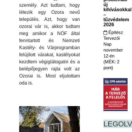
új
személy. Azt tudtam, hogy
kihívásokkal
létezik egy Ozora nevű
–
település. Azt, hogy van
tűzvédelem
2026
ozorai vár is, akkor tudtam
Építész
meg amikor a NÖF által
Tervezői
fenntartott és Nemzeti
Nap
Kastély- és Várprogramban
november
felújított várakat, kastélyokat
12-én
(MÉK: 2
kezdtem végiglátogatni és a
pont)
belépőjegyen rajta volt az
Ozorai is. Most eljutottam
oda is.
LEGOL