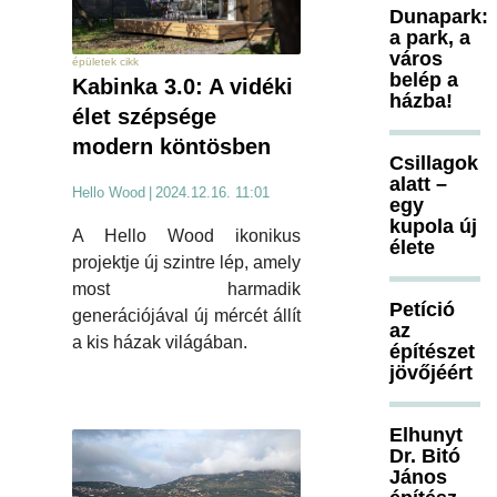
Dunapark:
a park, a
város
épületek cikk
belép a
Kabinka 3.0: A vidéki
házba!
élet szépsége
modern köntösben
Csillagok
alatt –
Hello Wood
|
2024.12.16. 11:01
egy
kupola új
A Hello Wood ikonikus
élete
projektje új szintre lép, amely
most harmadik
Petíció
generációjával új mércét állít
az
a kis házak világában.
építészet
jövőjéért
Elhunyt
Dr. Bitó
János