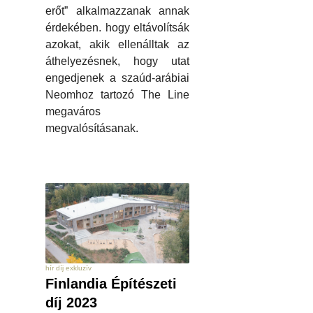
erőt” alkalmazzanak annak
érdekében. hogy eltávolítsák
azokat, akik ellenálltak az
áthelyezésnek, hogy utat
engedjenek a szaúd-arábiai
Neomhoz tartozó The Line
megaváros
megvalósításanak.
hír díj exkluzív
Finlandia Építészeti
díj 2023