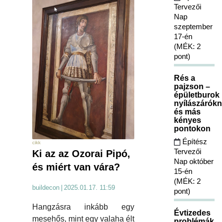
Tervezői
Nap
szeptember
17-én
(MÉK: 2
pont)
Rés a
pajzson –
épületburok
nyílászárókn
és más
kényes
pontokon
Építész
cikk
Tervezői
Ki az az Ozorai Pipó,
Nap október
és miért van vára?
15-én
(MÉK: 2
buildecon
|
2025.01.17. 11:59
pont)
Hangzásra inkább egy
Évtizedes
mesehős, mint egy valaha élt
problémák