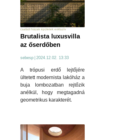
családi házak épületek exkluzív
Brutalista luxusvilla
az őserdőben
sebesp
|
2024.12.02. 13:33
A trópusi erdő lejtőjére
ültetett modernista lakóház a
buja lombozatban rejtőzik
anélkül, hogy megtagadná
geometrikus karakterét.