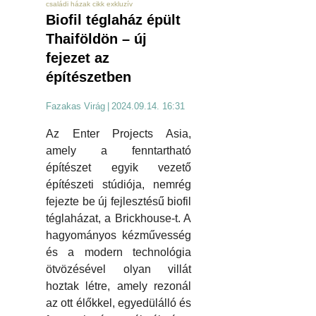
családi házak cikk exkluzív
Biofil téglaház épült
Thaiföldön – új
fejezet az
építészetben
Fazakas Virág
|
2024.09.14. 16:31
Az Enter Projects Asia,
amely a fenntartható
építészet egyik vezető
építészeti stúdiója, nemrég
fejezte be új fejlesztésű biofil
téglaházat, a Brickhouse-t. A
hagyományos kézművesség
és a modern technológia
ötvözésével olyan villát
hoztak létre, amely rezonál
az ott élőkkel, egyedülálló és