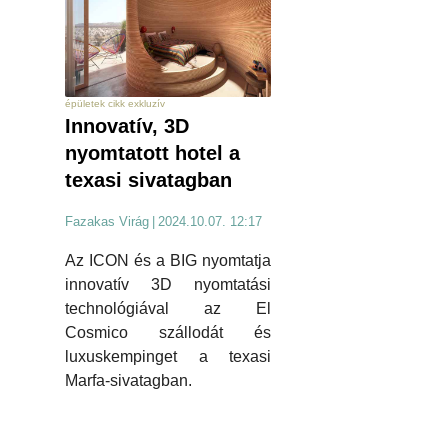
épületek cikk exkluzív
Innovatív, 3D
nyomtatott hotel a
texasi sivatagban
Fazakas Virág
|
2024.10.07. 12:17
Az ICON és a BIG nyomtatja
innovatív 3D nyomtatási
technológiával az El
Cosmico szállodát és
luxuskempinget a texasi
Marfa-sivatagban.