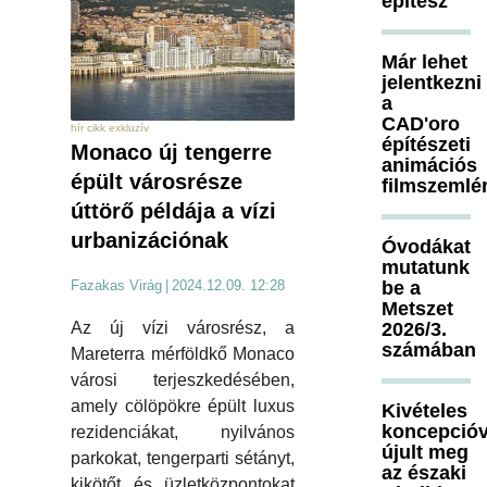
építész
Már lehet
jelentkezni
a
CAD'oro
hír cikk exkluzív
építészeti
Monaco új tengerre
animációs
épült városrésze
filmszemlé
úttörő példája a vízi
urbanizációnak
Óvodákat
mutatunk
be a
Fazakas Virág
|
2024.12.09. 12:28
Metszet
2026/3.
Az új vízi városrész, a
számában
Mareterra mérföldkő Monaco
városi terjeszkedésében,
amely cölöpökre épült luxus
Kivételes
koncepcióv
rezidenciákat, nyilvános
újult meg
parkokat, tengerparti sétányt,
az északi
kikötőt és üzletközpontokat