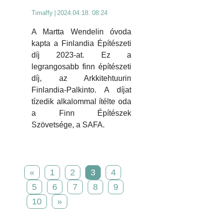
Timaffy
|
2024.04.18. 08:24
A Martta Wendelin óvoda
kapta a Finlandia Építészeti
díj 2023-at. Ez a
legrangosabb finn építészeti
díj, az Arkkitehtuurin
Finlandia-Palkinto. A díjat
tízedik alkalommal ítélte oda
a Finn Építészek
Szövetsége, a SAFA.
«
1
2
3
4
5
6
7
8
9
10
»