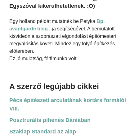
Egyszóval kikerülhetetlenek. :O)
Egy holland példát mutatnék be Petyka
Bp.
avantgarde blog
.-ja segítségével. A bemutatott
kisvideón a szobrászati elgondolást építőmesteri
megvalósítás követi. Mindez egy folyó építkezés
előterében.
Ez jó mulatság, férfimunka volt!
A szerző legújabb cikkei
Pécs építészeti arculatának kortárs formálói
VIII.
Posztrurális pihenés Dániában
Szaklap Standard az alap