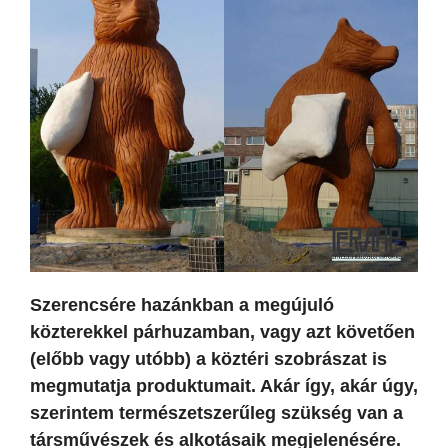
Szerencsére hazánkban a megújuló
közterekkel párhuzamban, vagy azt követően
(előbb vagy utóbb) a köztéri szobrászat is
megmutatja produktumait. Akár így, akár úgy,
szerintem természetszerűleg szükség van a
társművészek és alkotásaik megjelenésére.