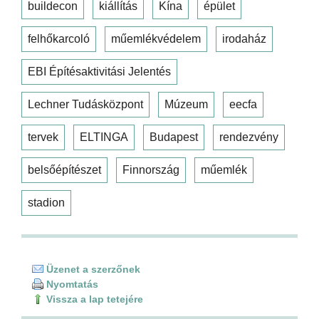
buildecon
kiállítás
Kína
épület
felhőkarcoló
műemlékvédelem
irodaház
EBI Építésaktivitási Jelentés
Lechner Tudásközpont
Múzeum
eecfa
tervek
ELTINGA
Budapest
rendezvény
belsőépítészet
Finnország
műemlék
stadion
Üzenet a szerzőnek
Nyomtatás
Vissza a lap tetejére