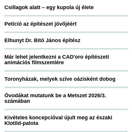
Csillagok alatt – egy kupola új élete
Petíció az építészet jövőjéért
Elhunyt Dr. Bitó János építész
Már lehet jelentkezni a CAD'oro építészeti
animációs filmszemlére
Toronyházak, melyek szíve oázisként dobog
Óvodákat mutatunk be a Metszet 2026/3.
számában
Kivételes koncepcióval újult meg az északi
Klotild-palota