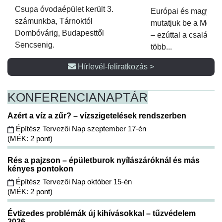
Csupa óvodaépület került 3.
Európai és magyar p
számunkba, Tárnoktól
mutatjuk be a Metsz
Dombóvárig, Budapesttől
– ezúttal a családi 
Sencsenig.
több...
Hírlevél-feliratkozás >
KONFERENCIA
NAPTÁR
Azért a víz a zűr? – vízszigetelések rendszerben
Építész Tervezői Nap szeptember 17-én
(MÉK: 2 pont)
Rés a pajzson – épületburok nyílászáróknál és más
kényes pontokon
Építész Tervezői Nap október 15-én
(MÉK: 2 pont)
Évtizedes problémák új kihívásokkal – tűzvédelem
2026