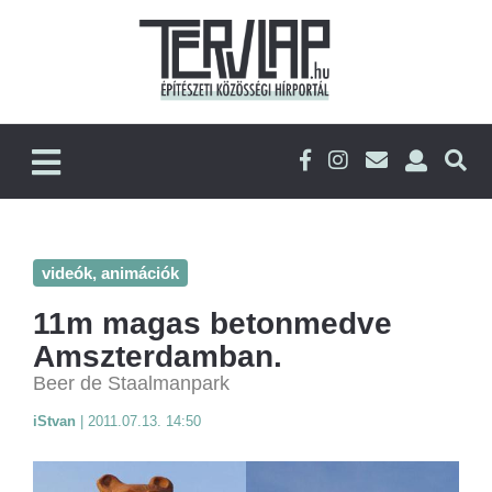
videók, animációk
11m magas betonmedve
Amszterdamban.
Beer de Staalmanpark
iStvan
|
2011.07.13. 14:50