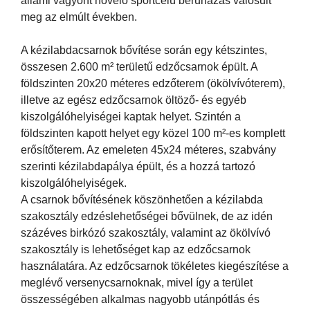
állami vagyont növelő sportcélú beruházás valósult
meg az elmúlt években.
A kézilabdacsarnok bővítése során egy kétszintes,
összesen 2.600 m² területű edzőcsarnok épült. A
földszinten 20x20 méteres edzőterem (ökölvívóterem),
illetve az egész edzőcsarnok öltöző- és egyéb
kiszolgálóhelyiségei kaptak helyet. Szintén a
földszinten kapott helyet egy közel 100 m²-es komplett
erősítőterem. Az emeleten 45x24 méteres, szabvány
szerinti kézilabdapálya épült, és a hozzá tartozó
kiszolgálóhelyiségek.
A csarnok bővítésének köszönhetően a kézilabda
szakosztály edzéslehetőségei bővülnek, de az idén
százéves birkózó szakosztály, valamint az ökölvívó
szakosztály is lehetőséget kap az edzőcsarnok
használatára. Az edzőcsarnok tökéletes kiegészítése a
meglévő versenycsarnoknak, mivel így a terület
összességében alkalmas nagyobb utánpótlás és