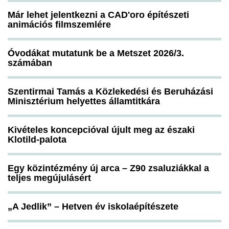
Már lehet jelentkezni a CAD'oro építészeti
animációs filmszemlére
Óvodákat mutatunk be a Metszet 2026/3.
számában
Szentirmai Tamás a Közlekedési és Beruházási
Minisztérium helyettes államtitkára
Kivételes koncepcióval újult meg az északi
Klotild-palota
Egy közintézmény új arca – Z90 zsaluziákkal a
teljes megújulásért
„A Jedlik” – Hetven év iskolaépítészete