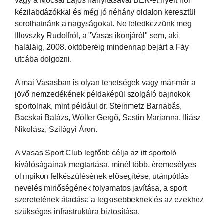
vagy a Mocsai Lajos irányításával BEK-et nyert női
kézilabdázókkal és még jó néhány oldalon keresztül
sorolhatnánk a nagyságokat. Ne feledkezzünk meg
Illovszky Rudolfról, a "Vasas ikonjáról" sem, aki
haláláig, 2008. októberéig mindennap bejárt a Fáy
utcába dolgozni.
A mai Vasasban is olyan tehetségek vagy már-már a
jövő nemzedékének példaképül szolgáló bajnokok
sportolnak, mint például dr. Steinmetz Barnabás,
Bacskai Balázs, Wöller Gergő, Sastin Marianna, Iliász
Nikolász, Szilágyi Áron.
A Vasas Sport Club legfőbb célja az itt sportoló
kiválóságainak megtartása, minél több, éremesélyes
olimpikon felkészülésének elősegítése, utánpótlás
nevelés minőségének folyamatos javítása, a sport
szeretetének átadása a legkisebbeknek és az ezekhez
szükséges infrastruktúra biztosítása.