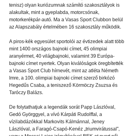
tenisz) olyan kuriózumnak számító szakosztályok is
alakultak, mint a gyeplabda, motorcsónak,
motorkerékpár-autó. Ma a Vasas Sport Clubbon belül
az Alapszabály értelmében 16 szakosztály működik.
A piros-kék egyesület sportolói az évtizedek alatt több
mint 1400 országos bajnoki címet, 45 olimpiai
aranyérmet, 40 világbajnoki, valamint 39 Európa-
bajnoki címet nyertek. Olyan kiválóságok öregbítették
a Vasas Sport Club hírnevét, mint az atléta Németh
Imre, a 100. olimpiai bajnoki címet szerző birkózó
Hegedűs Csaba, a teniszező Körmöczy Zsuzsa és
Taróczy Balázs.
De folytathatjuk a legendák sorát Papp Lászlóval,
Gedó Györggyel, a vívó Kárpáti Rudolffal, a
vízilabdázókkal Markovits Kálmánnal, Jeney
Lászlóval, a Faragó-Csapó-Kenéz „triumvirátussal”,