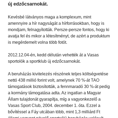
új edzőcsarnokát.
Kevésbé látványos maga a komplexum, mint
amennyire a hír nagyságát a hírforrásokban, hogy is
mondjam, felnagyították. Persze-persze fontos, hogy ki
avatja fel és mikor a létesítményt, de azért a produktum
is megérdemelt volna több fotót.
2012.12.04-én, kedd délután vehették át a Vasas
sportolók a sportklub új edzőcsarnokát.
A beruházás kivitelezés részének teljes költségvetése
nettó 438 millió forint volt, amelynek 70 %-át TAO
támogatások biztosították, a fennmaradó 30 %-át pedig
a kormány támogatása adta. Az ingatlan a Magyar
Állam tulajdonát gyarapítja, míg a vagyonkezelő a
Vasas Sport Club, 2004. december 1. óta. Ezzel a
bővítéssel a Fáy utcában több, mint 1,3 milliárd Ft