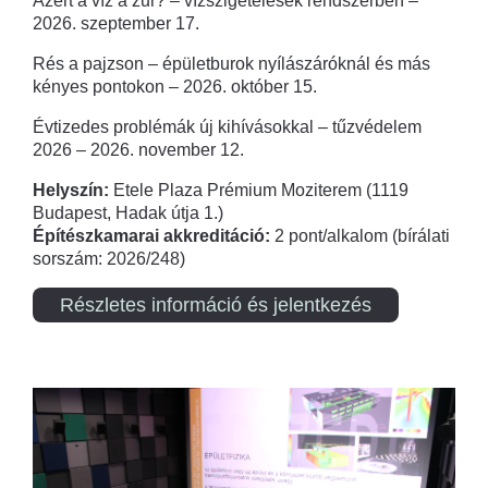
Azért a víz a zűr? – vízszigetelések rendszerben –
2026. szeptember 17.
Rés a pajzson – épületburok nyílászáróknál és más
kényes pontokon – 2026. október 15.
Évtizedes problémák új kihívásokkal – tűzvédelem
2026 – 2026. november 12.
Helyszín:
Etele Plaza Prémium Moziterem (1119
Budapest, Hadak útja 1.)
Építészkamarai akkreditáció:
2 pont/alkalom (bírálati
sorszám: 2026/248)
Részletes információ és jelentkezés