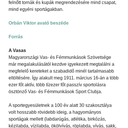
felnőtt tornák és kupák megrendezésére mind csapat,
mind egyéni sportágakban.
Orbán Viktor avató beszéde
Forrás
A Vasas
Magyarországi Vas- és Fémmunkások Szövetsége
már megalakulásától kezdve igyekezett megtalálni a
megfelelő kereteket a szabadidő minél tartalmasabb
eltöltésére. Így alakult meg 1911. március 16-án a több
ezer főt aktív, több tízezer főt passzív sportolásra
ösztönző Vas- és Fémmunkások Sport Clubja.
A sportegyesületnek a 100 év alatt 30 szakosztálya
volt hosszabb rövidebb ideig, a hagyományos
sportágak mellett (labdarúgás, atlétika, birkózás,
kézilabda, vízilabda, ökölvívás, röplabda, vívás, sakk,