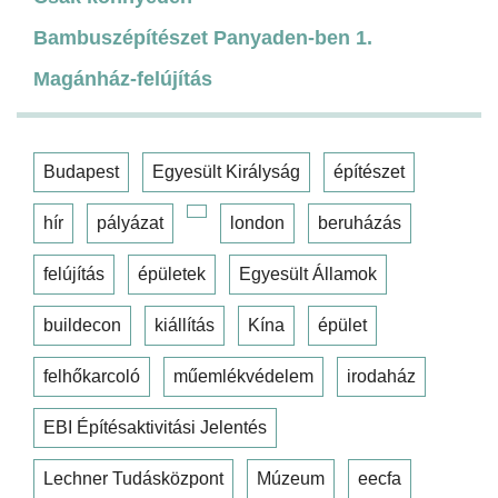
Bambuszépítészet Panyaden-ben 1.
Magánház-felújítás
Budapest
Egyesült Királyság
építészet
hír
pályázat
london
beruházás
felújítás
épületek
Egyesült Államok
buildecon
kiállítás
Kína
épület
felhőkarcoló
műemlékvédelem
irodaház
EBI Építésaktivitási Jelentés
Lechner Tudásközpont
Múzeum
eecfa