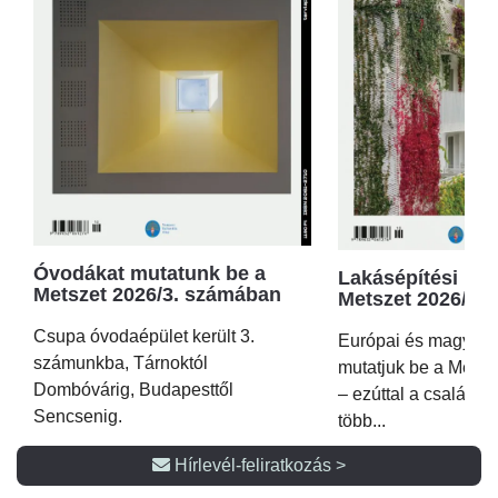
Óvodákat mutatunk be a
Lakásépítési kör
Metszet 2026/3. számában
Metszet 2026/2.
Csupa óvodaépület került 3.
Európai és magyar p
számunkba, Tárnoktól
mutatjuk be a Metsz
Dombóvárig, Budapesttől
– ezúttal a családi 
Sencsenig.
több...
Hírlevél-feliratkozás >