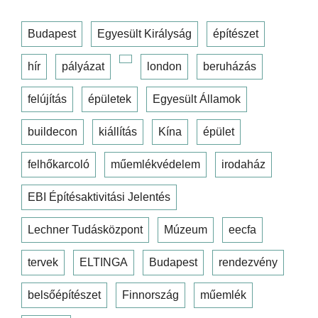
Budapest
Egyesült Királyság
építészet
hír
pályázat
london
beruházás
felújítás
épületek
Egyesült Államok
buildecon
kiállítás
Kína
épület
felhőkarcoló
műemlékvédelem
irodaház
EBI Építésaktivitási Jelentés
Lechner Tudásközpont
Múzeum
eecfa
tervek
ELTINGA
Budapest
rendezvény
belsőépítészet
Finnország
műemlék