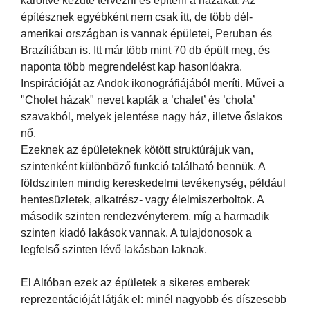
karöltve kezdte tervezni és építeni a házakat. Az
építésznek egyébként nem csak itt, de több dél-
amerikai országban is vannak épületei, Peruban és
Brazíliában is. Itt már több mint 70 db épült meg, és
naponta több megrendelést kap hasonlóakra.
Inspirációját az Andok ikonográfiájából meríti. Művei a
"Cholet házak" nevet kapták a ’chalet’ és ’chola’
szavakból, melyek jelentése nagy ház, illetve őslakos
nő.
Ezeknek az épületeknek kötött struktúrájuk van,
szintenként különböző funkció található bennük. A
földszinten mindig kereskedelmi tevékenység, például
hentesüzletek, alkatrész- vagy élelmiszerboltok. A
második szinten rendezvényterem, míg a harmadik
szinten kiadó lakások vannak. A tulajdonosok a
legfelső szinten lévő lakásban laknak.
El Altóban ezek az épületek a sikeres emberek
reprezentációját látják el: minél nagyobb és díszesebb