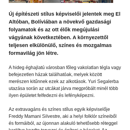
Új építészeti stílus képviselői jelentek meg El
Altóban, Bolíviában a növekvő gazdasági
folyamatok és az ott élők megújulási
vágyának következtében. A környezettől
teljesen elkülönülő, színes és mozgalmas
formavilág jön létre.
A hideg éghajlatú városban főleg vakolatlan tégla vagy
befejezetlen házak találhatóak, melyek között
merészen kitűnnek ezek az alkotások. Yuri Segalerba
utazása során az utcákat járva megpróbált minél több
ilyen épületet felfedezni és lefényképezni.
Az extravagáns és színes stílus egyik képviselője
Freddy Mamani Silvestre, aki a helyi folklór színeiből
és formáiból, az újonnan alakuló tehetősebb réteggel