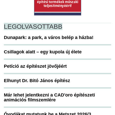
LEGOLVASOTTABB
Dunapark: a park, a város belép a házba!
Csillagok alatt – egy kupola új élete
Petíció az építészet jövőjéért
Elhunyt Dr. Bitó János építész
Már lehet jelentkezni a CAD'oro építészeti
animációs filmszemlére
Óvodákat mutatunk be a Metszet 2026/3.