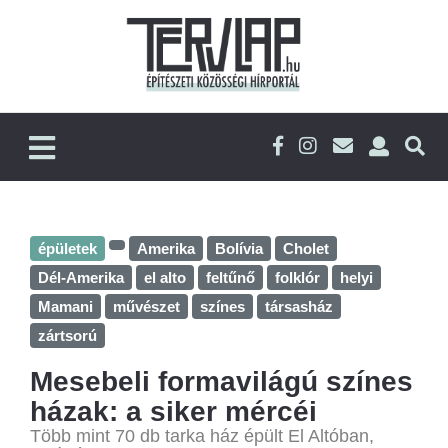
épületek
Amerika
Bolívia
Cholet
Dél-Amerika
el alto
feltűnő
folklór
helyi
Mamani
művészet
színes
társasház
zártsorú
Mesebeli formavilágú színes
házak: a siker mércéi
Több mint 70 db tarka ház épült El Altóban,