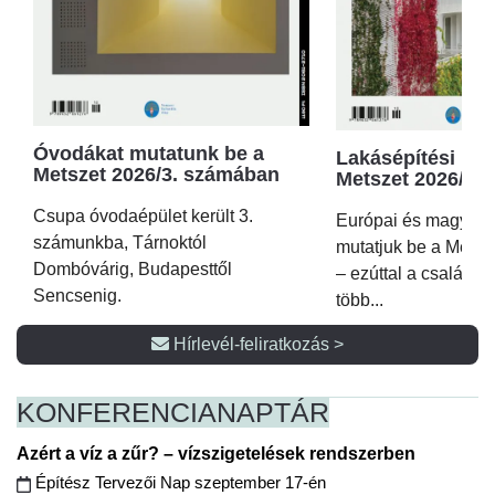
Óvodákat mutatunk be a
Lakásépítési kör
Metszet 2026/3. számában
Metszet 2026/2.
Csupa óvodaépület került 3.
Európai és magyar p
számunkba, Tárnoktól
mutatjuk be a Metsz
Dombóvárig, Budapesttől
– ezúttal a családi 
Sencsenig.
több...
Hírlevél-feliratkozás >
KONFERENCIA
NAPTÁR
Azért a víz a zűr? – vízszigetelések rendszerben
Építész Tervezői Nap szeptember 17-én