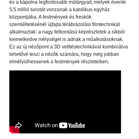
és a kápolna legfontosabb műtárgyait, melyek évente
5,5 millió turistát vonzanak a katolikus egyház
központjába. A festmények és freskók
szemléltetésénél újfajta térábrázolási filmtechnikát
alkalmaztak: a nagy felbontású képrészletek a síkból
kiemelkedve mélységet is adnak a műalkotásoknak.
Ez az új nézőpont a 3D vetítéstechnikával kombinálva
lehetővé teszi a nézők számára, hogy még jobban
elmélyülhessenek a festmények részleteiben.