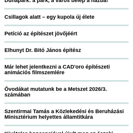
Dunapark: a park, a város belép a házba!
Csillagok alatt – egy kupola új élete
Petíció az építészet jövőjéért
Elhunyt Dr. Bitó János építész
Már lehet jelentkezni a CAD'oro építészeti
animációs filmszemlére
Óvodákat mutatunk be a Metszet 2026/3.
számában
Szentirmai Tamás a Közlekedési és Beruházási
Minisztérium helyettes államtitkára