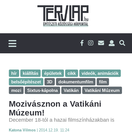
hír
kiállítás
épületek
cikk
videók, animációk
belsőépítészet
3D
dokumentumfilm
film
mozi
Sixtus-kápolna
Vatikán
Vatikáni Múzeum
Mozivásznon a Vatikáni
Múzeum!
December 18-tól a hazai filmszínházakban is
Katona Vilmos
|
2014.12.19. 11:24