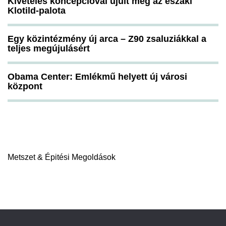
Kivételes koncepcióval újult meg az északi
Klotild-palota
Egy közintézmény új arca – Z90 zsaluziákkal a
teljes megújulásért
Obama Center: Emlékmű helyett új városi
központ
Metszet & Épitési Megoldások