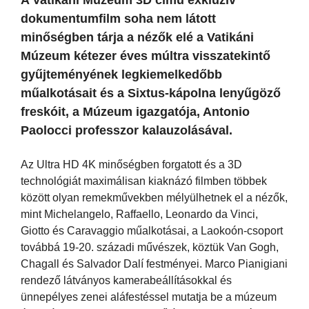
dokumentumfilm soha nem látott
minőségben tárja a nézők elé a Vatikáni
Múzeum kétezer éves múltra visszatekintő
gyűjteményének legkiemelkedőbb
műalkotásait és a Sixtus-kápolna lenyűgöző
freskóit, a Múzeum igazgatója, Antonio
Paolocci professzor kalauzolásával.
Az Ultra HD 4K minőségben forgatott és a 3D
technológiát maximálisan kiaknázó filmben többek
között olyan remekművekben mélyülhetnek el a nézők,
mint Michelangelo, Raffaello, Leonardo da Vinci,
Giotto és Caravaggio műalkotásai, a Laokoón-csoport
továbbá 19-20. századi művészek, köztük Van Gogh,
Chagall és Salvador Dalí festményei. Marco Pianigiani
rendező látványos kamerabeállításokkal és
ünnepélyes zenei aláfestéssel mutatja be a múzeum