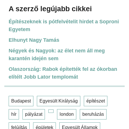
A szerző legújabb cikkei
Építészeknek is pótfelvételit hirdet a Soproni
Egyetem
Elhunyt Nagy Tamás
Négyek és Nagyok: az élet nem áll meg
karantén idején sem
Olaszország: Rabok építették fel az ókorban
elítélt Jobb Lator templomát
Budapest
Egyesült Királyság
építészet
hír
pályázat
london
beruházás
felújítás
épületek
Egyesült Államok