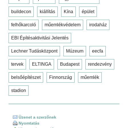
buildecon
kiállítás
Kína
épület
felhőkarcoló
műemlékvédelem
irodaház
EBI Építésaktivitási Jelentés
Lechner Tudásközpont
Múzeum
eecfa
tervek
ELTINGA
Budapest
rendezvény
belsőépítészet
Finnország
műemlék
stadion
Üzenet a szerzőnek
Nyomtatás