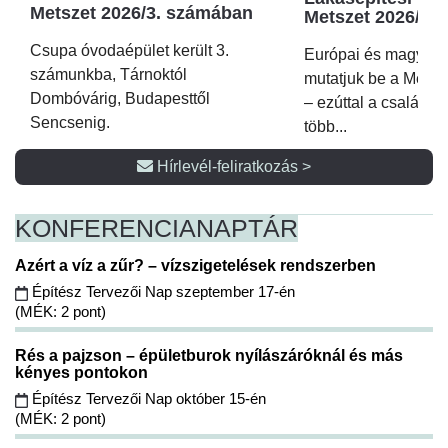
Metszet 2026/3. számában
Metszet 2026/2.
Csupa óvodaépület került 3.
Európai és magyar p
számunkba, Tárnoktól
mutatjuk be a Metsz
Dombóvárig, Budapesttől
– ezúttal a családi 
Sencsenig.
több...
Hírlevél-feliratkozás >
KONFERENCIA
NAPTÁR
Azért a víz a zűr? – vízszigetelések rendszerben
Építész Tervezői Nap szeptember 17-én
(MÉK: 2 pont)
Rés a pajzson – épületburok nyílászáróknál és más
kényes pontokon
Építész Tervezői Nap október 15-én
(MÉK: 2 pont)